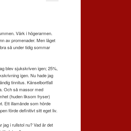
 tummen. Värk i högerarmen.
vann av promenader. Men läget
a bra så under tidig sommar
ag blev sjukskriven igen; 25%,
kskrivning igen. Nu hade jag
dig tinnitus. Känselbortfall
ta. Och så massor med
het (huden liksom fryser)
t. Ett illamånde som hörde
förde definitivt sitt eget liv.
jag i rullstol nu? Vad är det