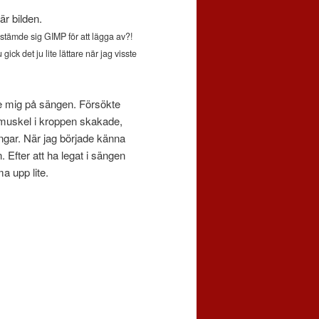
är bilden.
bestämde sig GIMP för att lägga av?!
ick det ju lite lättare när jag visste
de mig på sängen. Försökte
muskel i kroppen skakade,
ingar. När jag började känna
 Efter att ha legat i sängen
a upp lite.