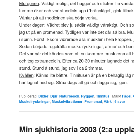
Morgonen
: Väldigt motigt, det hugger och sticker lite varst
tumme ökar och var stundtals upp i ’brännläget’, gick tillba
Väntar på att medicinen ska börja verka.
Under dagen
: Vädret blev ju sådär väldigt våraktigt. Och s
jag ut på en promenad. Tydligen var inte det där så bra. 
i spinn. Först liksom vibrerade alla muskler i hela kroppen. j
Sedan började regelrätta muskelryckningar, armar och ben ryck
Det var när det kändes som att nu kommer musklerna att 
och tog extramedicin. Efter ca 20-30 minuter lugnade det n
stund. Stund å stund, jag sov i ca 2 timmar.
Kvällen
: Känns lite bättre. Tinnitusen är på en behaglig lå
har lugnat ned sig. Strax dags att gå och lägga sig, igen.
Publicerat i
Bilder
,
Djur
,
Naturbesök
,
Ryggen
,
Tinnitus
|
Märkt
Fågel
,
Muskelryckningar
,
Muskelvibrationer
,
Promenad
,
Värk
|
6
svar
Min sjukhistoria 2003 (2:a uppl