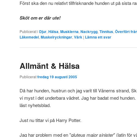
Först ska den nu relativt tillfrisknande hunden ut på sista r
Sköt om er där ute!
Publicerat i
Djur
,
Hälsa
,
Musklerna
,
Nackrygg
,
Tinnitus
,
Överfört frå
Läkemedel
,
Muskelryckningar
,
Värk
|
Lämna ett svar
Allmänt & Hälsa
Publicerat
fredag 19 augusti 2005
Då har hunden, hustrun och jag varit till Vänerns strand, S
vi myst i det underbara vädret. Jag har badat med hunden. 
läst nyhetsblad.
Just nu tittar vi på Harry Potter.
Jag har problem med en "
gluteus major sinister
" (latin för