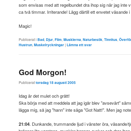
som envisas med att regelbundet dra ihop sig när jag inte vill
ca två timmar. Irriterande! Lägg därtill ett envetet väsande i
Magic!
Publicerat i
Bad
,
Djur
,
Film
,
Musklerna
,
Naturbesök
,
Tinnitus
,
Överför
Hustrun
,
Muskelryckningar
|
Lämna ett svar
God Morgon!
Publicerat
torsdag 18 augusti 2005
Idag är det mulet och grått!
Ska börja med att meddela att jag igår blev "avsevärt" sämr
lägga mig, så jag "hann" inte säga "Got Natt!". Men jag note
21:04
. Dunkande, trummande ljud i vänster öra, väsande/tj
bränner lite varstans, muskler hoppar, rycker och drar ihop