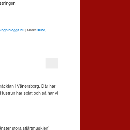
astningen.
n ngn.blogga.nu
|
Märkt
Hund
,
kräcklan i Vänersborg. Där har
Hustrun har solat och så har vi
 vänster stora stjärtmusklen)