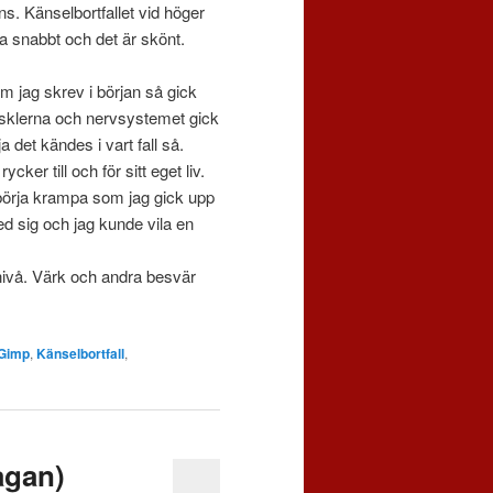
ans. Känselbortfallet vid höger
ka snabbt och det är skönt.
om jag skrev i början så gick
Musklerna och nervsystemet gick
a det kändes i vart fall så.
er till och för sitt eget liv.
börja krampa som jag gick upp
ed sig och jag kunde vila en
g nivå. Värk och andra besvär
Gimp
,
Känselbortfall
,
agan)