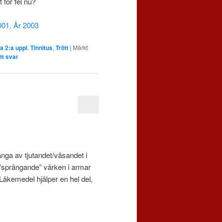
 för fel nu?
001. År 2003
a 2:a uppl
,
Tinnitus
,
Trött
|
Märkt
tt svar
änga av tjutandet/väsandet i
”sprängande” värken i armar
. Läkemedel hjälper en hel del,