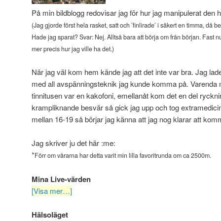
På min bildblogg redovisar jag för hur jag manipulerat den h
(Jag gjorde först hela rasket, satt och ’finlirade’ i säkert en timma, då 
Hade jag sparat? Svar: Nej. Alltså bara att börja om från början. Fast nu g
mer precis hur jag ville ha det.)
När jag väl kom hem kände jag att det inte var bra. Jag la
med all avspänningsteknik jag kunde komma på. Varenda 
tinnitusen var en kakofoni, emellanåt kom det en del ryckn
krampliknande besvär så gick jag upp och tog extramedicin.
mellan 16-19 så börjar jag känna att jag nog klarar att komm
Jag skriver ju det här :me:
*
Förr om vårarna har detta varit min lilla favoritrunda om ca 2500m.
Mina Live-värden
[Visa mer…]
Hälsoläget