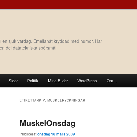
 i en sjuk vardag. Emellanåt kryddad med humor. Här
h en del datatekniska spörsmål
Sidor
Politik
Mina Bilder
WordPress
Om…
ETIKETTARKIV:
MUSKELRYCKNINGAR
MuskelOnsdag
Publicerat
onsdag 18 mars 2009