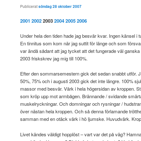
Publicerat
söndag 28 oktober 2007
2001
2002
2003
2004
2005
2006
Under hela den tiden hade jag besvär kvar. Ingen känsel i
En tinnitus som kom när jag suttit för länge och som förs
var ändå sådant att jag tycket att det fungerade väl gansk
2003 friskskrev jag mig till 100%.
Efter den sommarsemestern gick det sedan snabbt utför. J
50%, 75% och i augusti 2003 gick det inte längre. 100% sju
massor med besvär. Värk i hela högersidan av kroppen. Stän
som kröp upp mot armbågen. Brännande / svidande smär
muskelryckningar. Och domningar och rysningar / hudstram
över nästan hela kroppen. Och så denna förlamande trötthe
samman med en otäck värk i hö ljumske. Huvudvärk. Kroppen 
Livet kändes väldigt hopplöst – vart var det på väg? Hamnar 