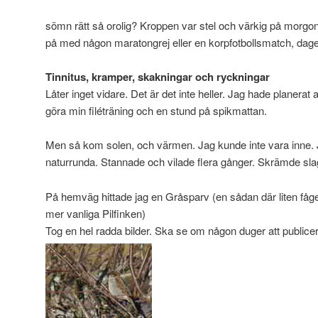
sömn rätt så orolig? Kroppen var stel och värkig på morgo
på med någon maratongrej eller en korpfotbollsmatch, dage
Tinnitus, kramper, skakningar och ryckningar
Låter inget vidare. Det är det inte heller. Jag hade planerat 
göra min filéträning och en stund på spikmattan.
Men så kom solen, och värmen. Jag kunde inte vara inne.
naturrunda. Stannade och vilade flera gånger. Skrämde sla
På hemväg hittade jag en Gråsparv (en sådan där liten fågel
mer vanliga Pilfinken)
Tog en hel radda bilder. Ska se om någon duger att publicer