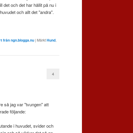
 det och det har hållit på nu i
 huvudet och allt det "andra".
t från ngn.blogga.nu
|
Märkt
Hund
,
4
e så jag var "tvungen" att
rade följande:
utande i huvudet, svider och
 sig och så värker det på en