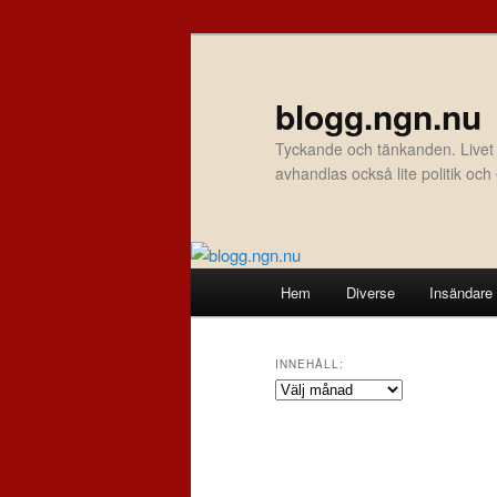
Hoppa
Hoppa
till
till
primärt
sekundärt
blogg.ngn.nu
innehåll
innehåll
Tyckande och tänkanden. Livet
avhandlas också lite politik oc
Huvudmeny
Hem
Diverse
Insändare
INNEHÅLL:
Innehåll: