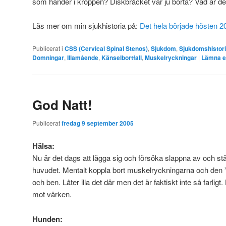
som händer i kroppen? Diskbråcket var ju borta? Vad är det
Läs mer om min sjukhistoria på:
Det hela började hösten 2
Publicerat i
CSS (Cervical Spinal Stenos)
,
Sjukdom
,
Sjukdomshistori
Domningar
,
Illamående
,
Känselbortfall
,
Muskelryckningar
|
Lämna e
God Natt!
Publicerat
fredag 9 september 2005
Hälsa:
Nu är det dags att lägga sig och försöka slappna av och st
huvudet. Mentalt koppla bort muskelryckningarna och den 
och ben. Låter illa det där men det är faktiskt inte så farligt
mot värken.
Hunden: