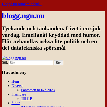
Hoppa till primärt innehåll
blogg.ngn.nu
Tyckande och tänkanden. Livet i en sjuk
vardag. Emellanåt kryddad med humor.
Här avhandlas också lite politik och en
del datatekniska spörsmål
Sök
Huvudmeny
Hem
Diverse
Fantomen nr 6-7 2023
Insändare
Till GP
Sidor