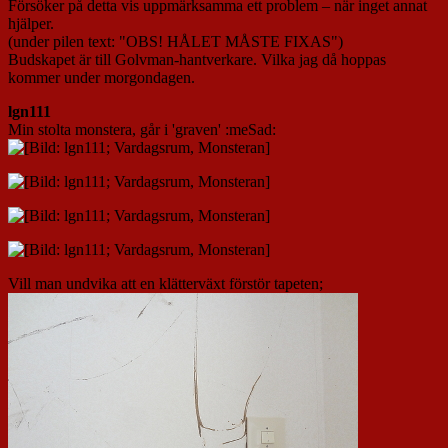
Försöker på detta vis uppmärksamma ett problem – när inget annat
hjälper.
(under pilen text: "OBS! HÅLET MÅSTE FIXAS")
Budskapet är till Golvman-hantverkare. Vilka jag då hoppas
kommer under morgondagen.
lgn111
Min stolta monstera, går i 'graven' :meSad:
Vill man undvika att en klätterväxt förstör tapeten;