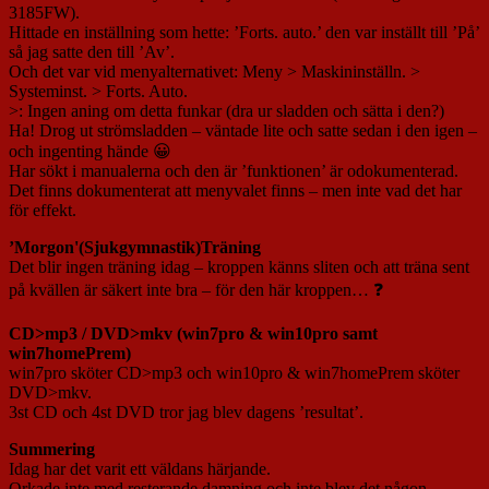
3185FW).
Hittade en inställning som hette: ’Forts. auto.’ den var inställt till ’På’
så jag satte den till ’Av’.
Och det var vid menyalternativet: Meny > Maskininställn. >
Systeminst. > Forts. Auto.
>: Ingen aning om detta funkar (dra ur sladden och sätta i den?)
Ha! Drog ut strömsladden – väntade lite och satte sedan i den igen –
och ingenting hände 😀
Har sökt i manualerna och den är ’funktionen’ är odokumenterad.
Det finns dokumenterat att menyvalet finns – men inte vad det har
för effekt.
’Morgon'(Sjukgymnastik)Träning
Det blir ingen träning idag – kroppen känns sliten och att träna sent
på kvällen är säkert inte bra – för den här kroppen… ❓
CD>mp3 / DVD>mkv (win7pro & win10pro samt
win7homePrem)
win7pro sköter CD>mp3 och win10pro & win7homePrem sköter
DVD>mkv.
3st CD och 4st DVD tror jag blev dagens ’resultat’.
Summering
Idag har det varit ett väldans härjande.
Orkade inte med resterande damning och inte blev det någon