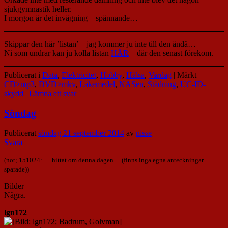
sjukgymnastik heller.
I morgon är det invägning – spännande…
Skippar den här ’listan’ – jag kommer ju inte till den ändå…
Ni som undrar kan ju kolla listan
HÄR
– där den senast förekom.
Publicerat i
Data
,
Elektricitet
,
Hobby
,
Hälsa
,
Vardag
|
Märkt
CD>mp3
,
DVD>mkv
,
Läkemedel
,
NASen
,
Städning
,
UC-ID-
skydd
|
Lämna ett svar
Söndag
Publicerat
söndag 21 september 2014
av
nisse
Svara
(not; 151024: … hittat om denna dagen… (finns inga egna anteckningar
sparade))
Bilder
Några.
lgn172