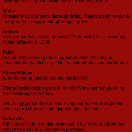
diskussion måste ju vara farligt, när man samtidigt kör bil.
Städa
Fortsätter idag. Har precis damsugit färdigt. Toaletterna får vänta tills
i morgon. Nu ska jag försiktigt ’moppa’ golven.
Julbord
Vi, hustrun och jag ska äta julbord på Sjukhuset NÄL:s restaurang.
Vi ska träffas där kl 13:00.
Paket
Fick en SMS-avisering om att jag har ett paket att hämta på
paketutlämningsstället Torpa. Det är anatomiboken som har kommit.
Eftermiddagen
Julbordet var en jultallrik och den var helt OK.
Efter julbordet körde jag ned till Överby Köpcenter och gjorde en
del investeringar och inköp.
Det var uppgjort att hustrun skulle ringa när hon var färdigjobbad
och det gjorde hon så då åkte jag och hämtade henne.
Svåra val…
Väl hemma valde vi mellan; promenad, After Work (alkoholintag)
och jympa med F&S. Det blev en promenad.