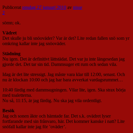
Publicerat
onsdag 27 januari 2010
av
nisse
2
sömn; ok.
Vädret
Det skulle ju bli snöoväder? Var är det? Lite redan fallen snö som yr
omkring kallar inte jag snöoväder.
Städning
Nu igen. Det är definitivt lättstädat. Det var ju inte längesedan jag
gjorde det. Det tar sin tid. Dammsuger ett rum och sedan vila.
Idag är det lite stressigt. Jag måste vara klar till 12:00, senast. Och
nu är klockan 10:00 och jag har bara avverkat vardagsrummet…
10:40 färdig med dammsugningen. Vilar lite, igen. Ska strax börja
med toaletterna.
Nu så, 11:15, är jag färdig. Nu ska jag vila ordentligt.
Besök
Jag och sonen åkte och hämtade far. Det s.k. ovädret lyser
fortfarande med sin frånvaro, här. Det kommer kanske i natt? Lite
snöfall kallar inte jag för ’oväder’.