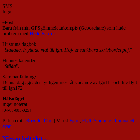
SMS
Inga.
ePost
Bara från min GPSgömmeletarkompis (Geocachare) som hade
problem med
Hede Farm 2
.
Hustruns dagbok
"
Städade. Flyttade mat till lgn. Höj- & sänkbara skrivbordet paj.
"
Hennes kalender
"
Städa
".
Sammanfattning:
Denna dag ägnades tydligen mest åt städande av lgn111 och lite flytt
till lgn172.
Hälsoläget
:
Inget noterat
.
[04-08-005-025]
Publicerat i
Boende
,
Djur
|
Märkt
Fjäril
,
Flytt
,
Städning
|
Lämna ett
svar
Nästan helt slut…