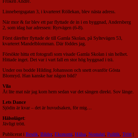
Fröken Andre.
Linnebergsgatan 3, i kvarteret Röllekan, blev nästa adress.
När mor & far blev ett par flyttade de in i en byggnad, Andersberg
2, som idag har adressen: Ryrvägen (6-8).
Först därefter flyttade de till Gamla Skolan, på Syltevägen 53,
kvarteret Mandelblomman. Där föddes jag.
Försökte hitta ett fotografi som visade Gamla Skolan i sin helhet.
Hittade inget. Det var i vart fall en stor hög byggnad i trä.
Under oss bodde Hilding Johansson och snett ovanför Gösta
Blomryd. Han kanske har någon bild?
Vila
Åt lite mat när jag kom hem sedan var det sängen direkt. Sov länge.
Lets Dance
Sjödin är kvar – det är huvudsaken, för mig…
Hälsoläget
:
Jävligt trött.
Publicerat i
Besök
,
Bilder
,
Ekonomi
,
Hälsa
,
Nostalgi
,
Politik
,
Trött
|