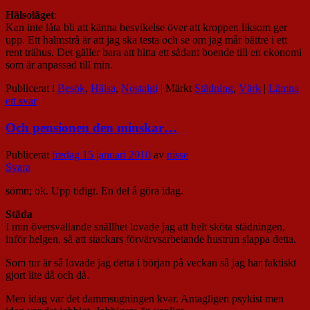
Hälsoläget
:
Kan inte låta bli att känna besvikelse över att kroppen liksom ger
upp. Ett halmstrå är att jag ska testa och se om jag mår bättre i ett
rent trähus. Det gäller bara att hitta ett sådant boende till en ekonomi
som är anpassad till min.
Publicerat i
Besök
,
Hälsa
,
Nostalgi
|
Märkt
Städning
,
Värk
|
Lämna
ett svar
Och pensionen den minskar…
Publicerat
fredag 15 januari 2010
av
nisse
Svara
sömn; ok. Upp tidigt. En del å göra idag.
Städa
I min översvallande snällhet lovade jag att helt sköta städningen,
inför helgen, så att stackars förvärvsarbetande hustrun slappa detta.
Som tur är så lovade jag detta i början på veckan så jag har faktiskt
gjort lite då och då.
Men idag var det dammsugningen kvar. Antagligen psykist men