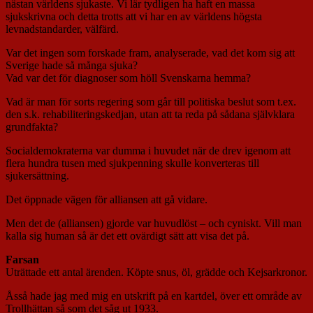
nästan världens sjukaste. Vi lär tydligen ha haft en massa
sjukskrivna och detta trotts att vi har en av världens högsta
levnadstandarder, välfärd.
Var det ingen som forskade fram, analyserade, vad det kom sig att
Sverige hade så många sjuka?
Vad var det för diagnoser som höll Svenskarna hemma?
Vad är man för sorts regering som går till politiska beslut som t.ex.
den s.k. rehabiliteringskedjan, utan att ta reda på sådana självklara
grundfakta?
Socialdemokraterna var dumma i huvudet när de drev igenom att
flera hundra tusen med sjukpenning skulle konverteras till
sjukersättning.
Det öppnade vägen för alliansen att gå vidare.
Men det de (alliansen) gjorde var huvudlöst – och cyniskt. Vill man
kalla sig human så är det ett ovärdigt sätt att visa det på.
Farsan
Uträttade ett antal ärenden. Köpte snus, öl, grädde och Kejsarkronor.
Åsså hade jag med mig en utskrift på en kartdel, över ett område av
Trollhättan så som det såg ut 1933.