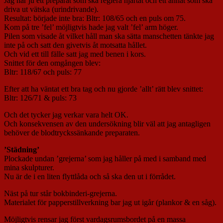
Jag har ju ett preparat som ska reglera hjärtat och ett annat som ska
driva ut vätska (urindrivande).
Resultat: började inte bra: Bltr: 108/65 och en puls om 75.
Kom på tre ’fel’ möjligtvis hade jag valt ’fel’ arm höger.
Pilen som visade åt vilket håll man ska sätta manschetten tänkte jag
inte på och satt den givetvis åt motsatta hållet.
Och vid ett till fälle satt jag med benen i kors.
Snittet för den omgången blev:
Bltr: 118/67 och puls: 77
Efter att ha väntat ett bra tag och nu gjorde ’allt’ rätt blev snittet:
Bltr: 126/71 & puls: 73
Och det tycker jag verkar vara helt OK.
Och konsekvensen av den undersökning blir väl att jag antagligen
behöver de blodtryckssänkande preparaten.
’Städning’
Plockade undan ’grejerna’ som jag håller på med i samband med
mina skulpturer.
Nu är de i en liten flyttlåda och så ska den ut i förrådet.
Näst på tur står bokbinderi-grejerna.
Materialet för papperstillverkning bar jag ut igår (plankor & en såg).
Möjligtvis rensar jag först vardagsrumsbordet på en massa