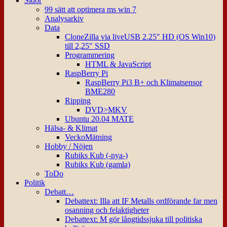
Sidor
99 sätt att optimera ms win 7
Analysarkiv
Data
CloneZilla via liveUSB 2.25″ HD (OS Win10)
till 2,25″ SSD
Programmering
HTML & JavaScript
RaspBerry Pi
RaspBerry Pi3 B+ och Klimatsensor
BME280
Ripping
DVD>MKV
Ubuntu 20.04 MATE
Hälsa- & Klimat
VeckoMätning
Hobby / Nöjen
Rubiks Kub (-nya-)
Rubiks Kub (gamla)
ToDo
Politik
Debatt…
Debattext: Illa att IF Metalls ordförande far men
osanning och felaktigheter
Debattext: M gör långtidssjuka till politiska