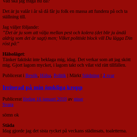
Vad ska jag fråga nu då?
Det är ju valår i år så då får ju folk en massa att fundera på och ta
ställning till.
Jag väljer följande:
”Det är ju som att välja mellan pest och kolera (det blir ju ändå
aldrig som det är sagt)
men; Vilket politiskt block vill Du lägga Din
röst på
:”
Hälsoläget
:
Tänker faktiskt inte beklaga mig, idag. Det verkar som att jag skött
mig. Gjort lagom mycket, i lagom takt och vilat vid rätt tillfällen.
Publicerat i
Besök
,
Hälsa
,
Politik
|
Märkt
Städning
|
2
svar
Irriterad på min ömkliga kropp
Publicerat
lördag 16 januari 2010
av
nisse
Svara
sömn ok
Städa
Idag gjorde jag det sista rycket på veckans städinsats, toaletterna.