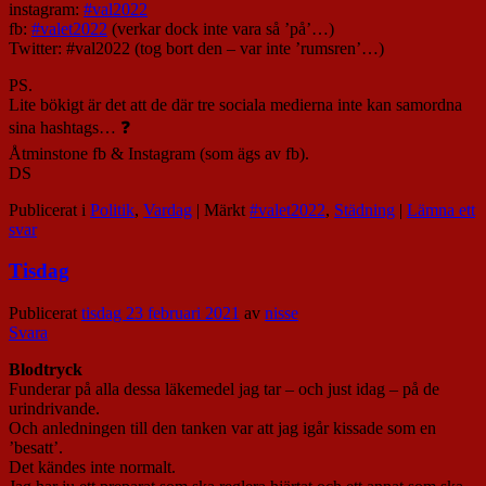
instagram:
#val2022
fb:
#valet2022
(verkar dock inte vara så ’på’…)
Twitter: #val2022 (tog bort den – var inte ’rumsren’…)
PS.
Lite bökigt är det att de där tre sociala medierna inte kan samordna
sina hashtags… ❓
Åtminstone fb & Instagram (som ägs av fb).
DS
Publicerat i
Politik
,
Vardag
|
Märkt
#valet2022
,
Städning
|
Lämna ett
svar
Tisdag
Publicerat
tisdag 23 februari 2021
av
nisse
Svara
Blodtryck
Funderar på alla dessa läkemedel jag tar – och just idag – på de
urindrivande.
Och anledningen till den tanken var att jag igår kissade som en
’besatt’.
Det kändes inte normalt.