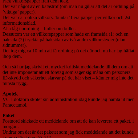
Fick villkorspapper från dem idag.
Det var något av en katastrof (om man nu gillar att det är ordning på
’viktiga’ papper).
Det var ca 5 olika villkors-’buntar’ flera papper per villkor och 2st
informationsblad.
Alla låg i oordning – huller om buller.
Dessutom var ett villkorspapper som hade en framsida (1) och en
baksida (2) tryckta på baksidan av två andra villkorstexter (utan
sidnummer).
Det tog mig ca 10 min att få ordning på det där och nu har jag häftat
ihop dem.
Och så har jag skrivit ett mycket kritiskt meddelande till dem om att
det inte imponerar att ett företag som säger sig måna om personers
ID-skydd och säkerhet slarvar på det här viset – känner mig inte det
minsta trygg.
Apotek
VCT-doktorn sköter sin administration idag kunde jag hämta ut mer
Paracetamol.
Paket
Postnord skickade ett meddelande om att de kan leverera ett paket, i
morgon.
Undrar om det är det paketet som jag fick meddelande att det kunde
komma först den 2/3-21?