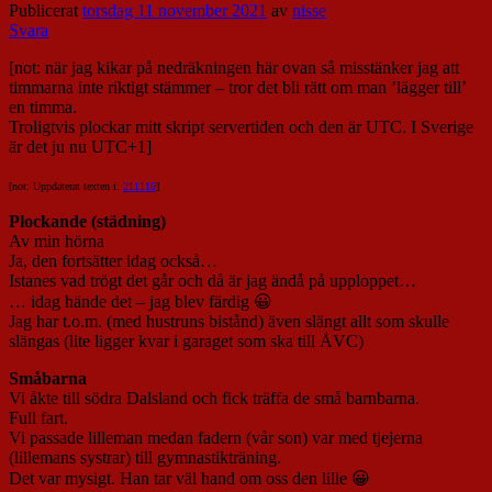
Publicerat
torsdag 11 november 2021
av
nisse
Svara
[not: när jag kikar på nedräkningen här ovan så misstänker jag att
timmarna inte riktigt stämmer – tror det bli rätt om man ’lägger till’
en timma.
Troligtvis plockar mitt skript servertiden och den är UTC. I Sverige
är det ju nu UTC+1]
[not: Uppdaterat texten i:
211110
]
Plockande (städning)
Av min hörna
Ja, den fortsätter idag också…
Istanes vad trögt det går och då är jag ändå på upploppet…
… idag hände det – jag blev färdig 😀
Jag har t.o.m. (med hustruns bistånd) även slängt allt som skulle
slängas (lite ligger kvar i garaget som ska till ÅVC)
Småbarna
Vi åkte till södra Dalsland och fick träffa de små barnbarna.
Full fart.
Vi passade lilleman medan fadern (vår son) var med tjejerna
(lillemans systrar) till gymnastikträning.
Det var mysigt. Han tar väl hand om oss den lille 😀