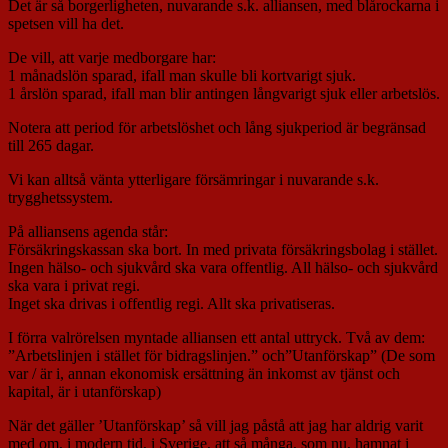
Det är så borgerligheten, nuvarande s.k. alliansen, med blårockarna i
spetsen vill ha det.
De vill, att varje medborgare har:
1 månadslön sparad, ifall man skulle bli kortvarigt sjuk.
1 årslön sparad, ifall man blir antingen långvarigt sjuk eller arbetslös.
Notera att period för arbetslöshet och lång sjukperiod är begränsad
till 265 dagar.
Vi kan alltså vänta ytterligare försämringar i nuvarande s.k.
trygghetssystem.
På alliansens agenda står:
Försäkringskassan ska bort. In med privata försäkringsbolag i stället.
Ingen hälso- och sjukvård ska vara offentlig. All hälso- och sjukvård
ska vara i privat regi.
Inget ska drivas i offentlig regi. Allt ska privatiseras.
I förra valrörelsen myntade alliansen ett antal uttryck. Två av dem:
”Arbetslinjen i stället för bidragslinjen.” och”Utanförskap” (De som
var / är i, annan ekonomisk ersättning än inkomst av tjänst och
kapital, är i utanförskap)
När det gäller ’Utanförskap’ så vill jag påstå att jag har aldrig varit
med om, i modern tid, i Sverige, att så många, som nu, hamnat i