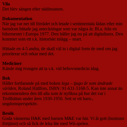
Vila
Det blev sängen efter städinsatsen.
Dokumentation
När jag var ner till förrådet och letade i sentimentala lådan efter min
barndom hittade jag anteckningar som var några år. Bl.a. från en
bilsemester i Europa 1977. Den håller jag nu på att digitalisera. Den
kommer som ett s.k. historiskt inlägg – snart.
Hittade en 4-5 andra, de skall väl in i digital form de med om jag
prioriterar och orkar med det.
Mediciner
Kände mig tvungen att ta s.k. vid behovsmedicin idag.
Bok
Håller fortfarande på med boken
lega – tjugo år som ändrade
världen
, Roland Hällfors, ISBN: 91-631-5168-5. Kan inte annat än
rekommendera den till alla som är nyfikna på hur det var i
Trollhättan under åren 1930-1950. Sett ur ett barn-,
ungdomsperspektiv.
Besök
Goda vännerna H&K med barnen M&E var här. Vi åt gott (hustruns
förtjänst) och så fick de leka lite med Wii-spelen.