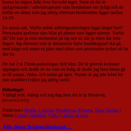
kunna ha någon åsikt över huvudet taget. Samt att det är
sjukgymnaster / arbetsterapeuter som bestämmer om dyligt och de
träffar en sådan som jag aldrig eftersom besökstiden ligger mellan
14-19.
En annan sak. Varför måste anhörigparkeringen ligga längst bort?
Personalen parkerar sina bilar på platser som ligger närmre. Varför
då? De kan ju röra obehindrat på sig och så står ju bilen där hela
dagen. Jag däremot som är åtminstone halvt handikappad ska gå,
med käpp och minst en påse med saker som personalen tycker att far
ska ha.
De har 2 st 15min-parkeringar, helt nära. De är givevis konstant
upptagna och skulle de nu vara en ledig så skulle jag bara hinna gå
in till pappa, vinka, och sedan gå igen. Numer är jag inte känd för
min snabbhet (vilket jag aldrig varit).
Hälsoläget
:
Väldigt trött, värkig och seg dag men det är ju förvärvat.
[03-04-025-035]
Publicerat i
Besök
,
Lederna
,
Musklerna
,
Ryggen
,
Trött
,
Vardag
|
Märkt
Farsan
,
Städning
,
Värk
|
Lämna ett svar
Alla dessa frågeställningar…