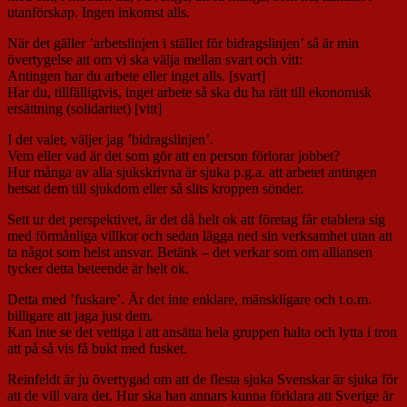
utanförskap. Ingen inkomst alls.
När det gäller ’arbetslinjen i stället för bidragslinjen’ så är min
övertygelse att om vi ska välja mellan svart och vitt:
Antingen har du arbete eller inget alls. [svart]
Har du, tillfälligtvis, inget arbete så ska du ha rätt till ekonomisk
ersättning (solidaritet) [vitt]
I det valet, väljer jag ’bidragslinjen’.
Vem eller vad är det som gör att en person förlorar jobbet?
Hur många av alla sjukskrivna är sjuka p.g.a. att arbetet antingen
hetsat dem till sjukdom eller så slits kroppen sönder.
Sett ur det perspektivet, är det då helt ok att företag får etablera sig
med förmånliga villkor och sedan lägga ned sin verksamhet utan att
ta något som helst ansvar. Betänk – det verkar som om alliansen
tycker detta beteende är helt ok.
Detta med ’fuskare’. Är det inte enklare, mänskligare och t.o.m.
billigare att jaga just dem.
Kan inte se det vettiga i att ansätta hela gruppen halta och lytta i tron
att på så vis få bukt med fusket.
Reinfeldt är ju övertygad om att de flesta sjuka Svenskar är sjuka för
att de vill vara det. Hur ska han annars kunna förklara att Sverige är