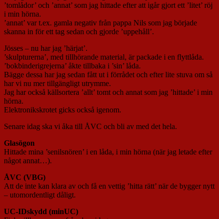
’tomlådor’ och ’annat’ som jag hittade efter att igår gjort ett ’litet’ röj
i min hörna.
’annat’ var t.ex. gamla negativ från pappa Nils som jag började
skanna in för ett tag sedan och gjorde ’uppehåll’.
Jösses – nu har jag ’härjat’.
’skulpturerna’, med tillhörande material, är packade i en flyttlåda.
’bokbinderigrejerna’ åkte tillbaka i ’sin’ låda.
Bägge dessa har jag sedan fått ut i förrådet och efter lite stuva om så
har vi nu mer tillgängligt utrymme.
Jag har också källsortera ’allt’ tomt och annat som jag ’hittade’ i min
hörna.
Elektronikskrotet gicks också igenom.
Senare idag ska vi åka till ÅVC och bli av med det hela.
Glasögon
Hittade mina ’senilsnören’ i en låda, i min hörna (när jag letade efter
något annat…).
ÅVC (VBG)
Att de inte kan klara av och få en vettig ’hitta rätt’ när de bygger nytt
– utomordentligt dåligt.
UC-IDskydd (minUC)