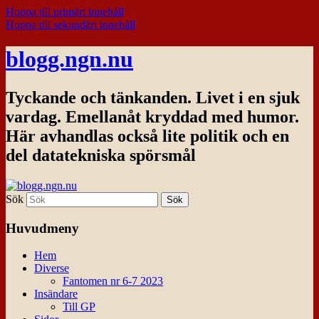
Hoppa till primärt innehåll
Hoppa till sekundärt innehåll
blogg.ngn.nu
Tyckande och tänkanden. Livet i en sjuk
vardag. Emellanåt kryddad med humor.
Här avhandlas också lite politik och en
del datatekniska spörsmål
Sök
Huvudmeny
Hem
Diverse
Fantomen nr 6-7 2023
Insändare
Till GP