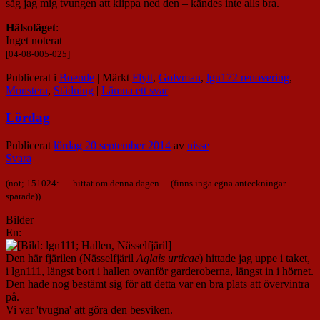
såg jag mig tvungen att klippa ned den – kändes inte alls bra.
Hälsoläget
:
Inget noterat
.
[04-08-005-025]
Publicerat i
Boende
|
Märkt
Flytt
,
Golvman
,
lgn172 renovering
,
Monstera
,
Städning
|
Lämna ett svar
Lördag
Publicerat
lördag 20 september 2014
av
nisse
Svara
(not; 151024: … hittat om denna dagen… (finns inga egna anteckningar
sparade))
Bilder
En:
Den här fjärilen (Nässelfjäril
Aglais urticae
) hittade jag uppe i taket,
i lgn111, längst bort i hallen ovanför garderoberna, längst in i hörnet.
Den hade nog bestämt sig för att detta var en bra plats att övervintra
på.
Vi var 'tvugna' att göra den besviken.