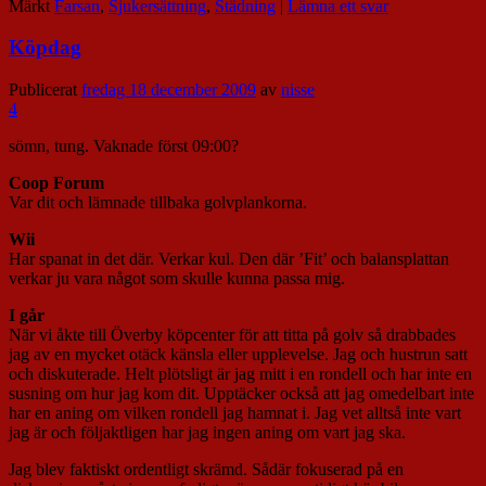
Märkt
Farsan
,
Sjukersättning
,
Städning
|
Lämna ett svar
Köpdag
Publicerat
fredag 18 december 2009
av
nisse
4
sömn, tung. Vaknade först 09:00?
Coop Forum
Var dit och lämnade tillbaka golvplankorna.
Wii
Har spanat in det där. Verkar kul. Den där ’Fit’ och balansplattan
verkar ju vara något som skulle kunna passa mig.
I går
När vi åkte till Överby köpcenter för att titta på golv så drabbades
jag av en mycket otäck känsla eller upplevelse. Jag och hustrun satt
och diskuterade. Helt plötsligt är jag mitt i en rondell och har inte en
susning om hur jag kom dit. Upptäcker också att jag omedelbart inte
har en aning om vilken rondell jag hamnat i. Jag vet alltså inte vart
jag är och följaktligen har jag ingen aning om vart jag ska.
Jag blev faktiskt ordentligt skrämd. Sådär fokuserad på en