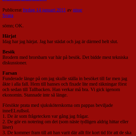
Publicerat
fredag 14 januari 2011
av
nisse
Svara
sömn; OK.
Härjat
Idag har jag härjat. Jag har städat och jag är därmed helt slut.
Besök
Brodern med brorsbarn var här på besök. Det bidde mest tekniska
diskussioner.
Farsan
Funderade länge på om jag skulle ställa in besöket till far men jag
åkte i alla fall. Hem till hanses och fixade lite med räkningar först
och sedan till Tallbacken. Han verkar må bra. Vi gick igenom
ekonomin. Stannade inte så länge.
Försökte prata med sjuksköterskorna om pappas beviljade
inneELrullsol.
1. De är som frågetecken var gång jag frågar.
2. De gör en notering om det (som näste tydligen aldrig hittar eller
läser)
3. De kommer fram till att han varit där allt för kort tid för att de ska