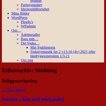
bollträn
Partisympatier
Ideologitillhörighet
Mina Bilder
WordPress
PlugIn’s
WPadmin
Om…
Ädelmetaller
Bara min…
Det Sjuka…
Min Sjukhistoria
Sjukgymnastik fas 2 v13-16 (4v) 2021 efter
ländryggsoperation 1/3-21
Om mig
Etikettarkiv:
Städning
Inläggsnavigering
←
Äldre inlägg
Torsdag – klar med plockandet!