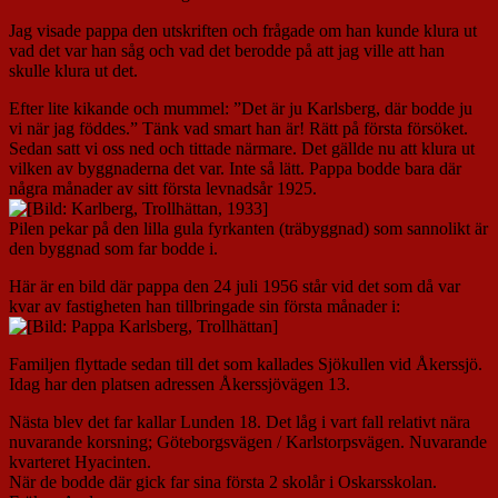
Jag visade pappa den utskriften och frågade om han kunde klura ut
vad det var han såg och vad det berodde på att jag ville att han
skulle klura ut det.
Efter lite kikande och mummel: ”Det är ju Karlsberg, där bodde ju
vi när jag föddes.” Tänk vad smart han är! Rätt på första försöket.
Sedan satt vi oss ned och tittade närmare. Det gällde nu att klura ut
vilken av byggnaderna det var. Inte så lätt. Pappa bodde bara där
några månader av sitt första levnadsår 1925.
Pilen pekar på den lilla gula fyrkanten (träbyggnad) som sannolikt är
den byggnad som far bodde i.
Här är en bild där pappa den 24 juli 1956 står vid det som då var
kvar av fastigheten han tillbringade sin första månader i:
Familjen flyttade sedan till det som kallades Sjökullen vid Åkerssjö.
Idag har den platsen adressen Åkerssjövägen 13.
Nästa blev det far kallar Lunden 18. Det låg i vart fall relativt nära
nuvarande korsning; Göteborgsvägen / Karlstorpsvägen. Nuvarande
kvarteret Hyacinten.
När de bodde där gick far sina första 2 skolår i Oskarsskolan.