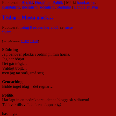
Publicerat i
Besökt
,
Hushållet
,
Politik
|
Märkt
barnbarnen
,
Kapitalism
,
liberalism
,
socialism
,
Städning
|
Lämna ett svar
Tisdag – Massa plock…
Publicerat
tisdag 9 november 2021
av
nisse
Svara
[not: publicerade:
211107
,
211108
]
Städning
Jag behöver plocka i ordning i min hörna.
Jag har börjat…
Det går trögt…
Väldigt trögt…
men jag tar små, små steg…
Geocaching
Bidde inget idag – det regnar…
Politik
Har lagt in en nedräknare i denna bloggs sk sidhuvud.
Tid kvar tills vallokalerna öppnar 😀
hashtags: