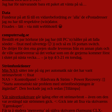
Jag har för närvarande bara ett paket att vänta på så…
Data
Funderar på att få till en vidarebefordring av ’alla’ de ePostadresser
jag nu har till respektive (win)dator.
Fixades – lätt – via mitt webbhotell 😀
computersalg.se
Beställt ett par hörlurar (de jag har (till PC’n) håller på att falla
sönder – fixat med silvertejp 🙂 )) och så en 16 portars switch.
De dröjer för den ena grejen skulle levereras från en annan plats och
de ville samlevererar så det verkar som om de grejerna kommer först
i slutet på nästa vecka… – ja typ 4/3-21 en torsdag.
Strömfunktioner
Min NAS
sätter inte på sig per automatik när det har varit
strömavbrott <: fixat
NAS > Kontrollpanel > Hårdvara & Ström > Power Recovery: []
”Starta automatiskt när problem med strömförsörjningen är
åtgärdad”. Den bockade jag och sedan [Tillämpa]
Vår nätverksskrivare
går igång efter ett strömavbrott – även om den
var avstängd när strömmen gick. <: Gick inte att fixa via skrivarens
’Egenskaper’.
Får ta å studera ’menyerna’ på själva skrivaren (Samsung CLX-