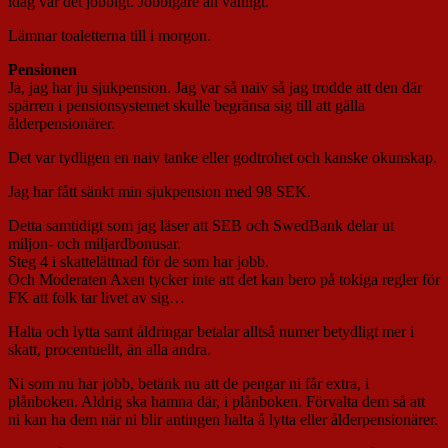
idag var det jobbigt. Jobbigare än vanligt.
Lämnar toaletterna till i morgon.
Pensionen
Ja, jag har ju sjukpension. Jag var så naiv så jag trodde att den där
spärren i pensionsystemet skulle begränsa sig till att gälla
ålderpensionärer.
Det var tydligen en naiv tanke eller godtrohet och kanske okunskap.
Jag har fått sänkt min sjukpension med 98 SEK.
Detta samtidigt som jag läser att SEB och SwedBank delar ut
miljon- och miljardbonusar.
Steg 4 i skattelättnad för de som har jobb.
Och Moderaten Axen tycker inte att det kan bero på tokiga regler för
FK att folk tar livet av sig…
Halta och lytta samt åldringar betalar alltså numer betydligt mer i
skatt, procentuellt, än alla andra.
Ni som nu har jobb, betänk nu att de pengar ni får extra, i
plånboken. Aldrig ska hamna där, i plånboken. Förvalta dem så att
ni kan ha dem när ni blir antingen halta å lytta eller ålderpensionärer.