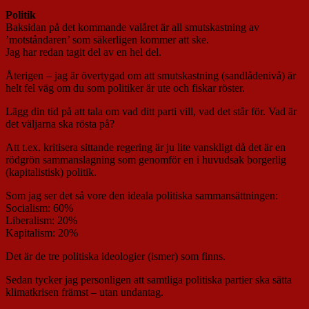
Politik
Baksidan på det kommande valåret är all smutskastning av
’motståndaren’ som säkerligen kommer att ske.
Jag har redan tagit del av en hel del.
Återigen – jag är övertygad om att smutskastning (sandlådenivå) är
helt fel väg om du som politiker är ute och fiskar röster.
Lägg din tid på att tala om vad ditt parti vill, vad det står för. Vad är
det väljarna ska rösta på?
Att t.ex. kritisera sittande regering är ju lite vanskligt då det är en
rödgrön sammanslagning som genomför en i huvudsak borgerlig
(kapitalistisk) politik.
Som jag ser det så vore den ideala politiska sammansättningen:
Socialism: 60%
Liberalism: 20%
Kapitalism: 20%
Det är de tre politiska ideologier (ismer) som finns.
Sedan tycker jag personligen att samtliga politiska partier ska sätta
klimatkrisen främst – utan undantag.