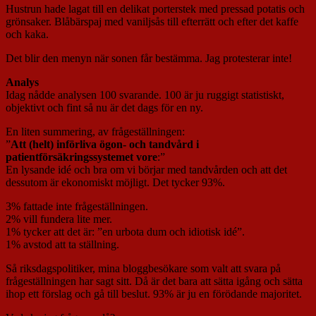
Hustrun hade lagat till en delikat porterstek med pressad potatis och
grönsaker. Blåbärspaj med vaniljsås till efterrätt och efter det kaffe
och kaka.
Det blir den menyn när sonen får bestämma. Jag protesterar inte!
Analys
Idag nådde analysen 100 svarande. 100 är ju ruggigt statistiskt,
objektivt och fint så nu är det dags för en ny.
En liten summering, av frågeställningen:
”
Att (helt) införliva ögon- och tandvård i
patientförsäkringssystemet vore
:”
En lysande idé och bra om vi börjar med tandvården och att det
dessutom är ekonomiskt möjligt. Det tycker 93%.
3% fattade inte frågeställningen.
2% vill fundera lite mer.
1% tycker att det är: ”en urbota dum och idiotisk idé”.
1% avstod att ta ställning.
Så riksdagspolitiker, mina bloggbesökare som valt att svara på
frågeställningen har sagt sitt. Då är det bara att sätta igång och sätta
ihop ett förslag och gå till beslut. 93% är ju en förödande majoritet.