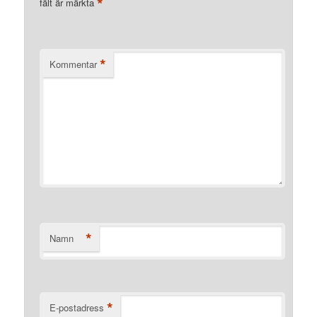
*
fält är märkta
*
Kommentar
*
Namn
*
E-postadress