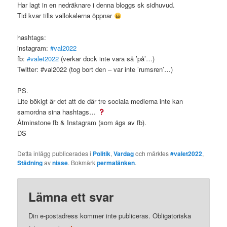
Har lagt in en nedräknare i denna bloggs sk sidhuvud.
Tid kvar tills vallokalerna öppnar
hashtags:
instagram:
#val2022
fb:
#valet2022
(verkar dock inte vara så ’på’…)
Twitter: #val2022 (tog bort den – var inte ’rumsren’…)
PS.
Lite bökigt är det att de där tre sociala medierna inte kan
samordna sina hashtags…
Åtminstone fb & Instagram (som ägs av fb).
DS
Detta inlägg publicerades i
Politik
,
Vardag
och märktes
#valet2022
,
Städning
av
nisse
. Bokmärk
permalänken
.
Lämna ett svar
Din e-postadress kommer inte publiceras.
Obligatoriska