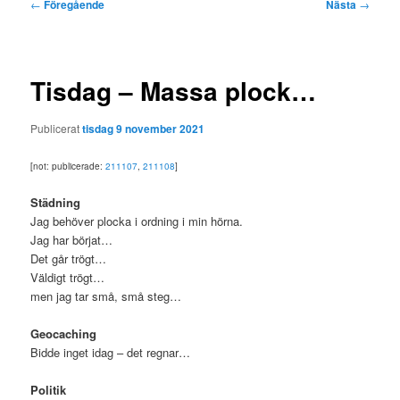
Inläggsnavigering
←
Föregående
Nästa
→
Tisdag – Massa plock…
Publicerat
tisdag 9 november 2021
[not: publicerade:
211107
,
211108
]
Städning
Jag behöver plocka i ordning i min hörna.
Jag har börjat…
Det går trögt…
Väldigt trögt…
men jag tar små, små steg…
Geocaching
Bidde inget idag – det regnar…
Politik