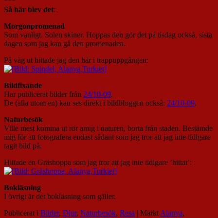
***
Så här blev det
:
Morgonpromenad
Som vanligt. Solen skiner. Hoppas den gör det på tisdag också, sista
dagen som jag kan gå den promenaden.
På väg ut hittade jag den här i trappuppgången:
Bildfixande
Har publicerat bilder från
24/10-09
.
De (alla utom en) kan ses direkt i bildbloggen också:
24/10-09
.
Naturbesök
Ville mest komma ut rör amig i naturen, borta från staden. Bestämde
mig för att fotografera endast sådant som jag tror att jag inte tidigare
tagit bild på.
Hittade en Gräshoppa som jag tror att jag inte tidigare ’hittat’:
Bokläsning
I övrigt är det bokläsning som gäller.
Publicerat i
Bilder
,
Djur
,
Naturbesök
,
Resa
|
Märkt
Alanya
,