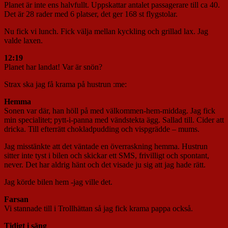
Planet är inte ens halvfullt. Uppskattar antalet passagerare till ca 40.
Det är 28 rader med 6 platser, det ger 168 st flygstolar.
Nu fick vi lunch. Fick välja mellan kyckling och grillad lax. Jag
valde laxen.
12:19
Planet har landat! Var är snön?
Strax ska jag få krama på hustrun :me:
Hemma
Sonen var där, han höll på med välkommen-hem-middag. Jag fick
min specialitet; pytt-i-panna med vändstekta ägg. Sallad till. Cider att
dricka. Till efterrätt chokladpudding och vispgrädde – mums.
Jag misstänkte att det väntade en överraskning hemma. Hustrun
sitter inte tyst i bilen och skickar ett SMS, frivilligt och spontant,
never. Det har aldrig hänt och det visade ju sig att jag hade rätt.
Jag körde bilen hem -jag ville det.
Farsan
Vi stannade till i Trollhättan så jag fick krama pappa också.
Tidigt i säng