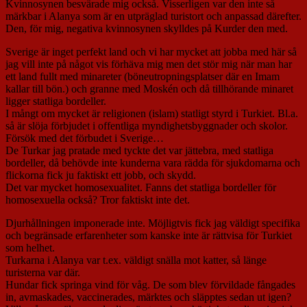
Kvinnosynen besvärade mig också. Visserligen var den inte så
märkbar i Alanya som är en utpräglad turistort och anpassad därefter.
Den, för mig, negativa kvinnosynen skylldes på Kurder den med.
Sverige är inget perfekt land och vi har mycket att jobba med här så
jag vill inte på något vis förhäva mig men det stör mig när man har
ett land fullt med minareter (böneutropningsplatser där en Imam
kallar till bön.) och granne med Moskén och då tillhörande minaret
ligger statliga bordeller.
I mångt om mycket är religionen (islam) statligt styrd i Turkiet. Bl.a.
så är slöja förbjudet i offentliga myndighetsbyggnader och skolor.
Försök med det förbudet i Sverige…
De Turkar jag pratade med tyckte det var jättebra, med statliga
bordeller, då behövde inte kunderna vara rädda för sjukdomarna och
flickorna fick ju faktiskt ett jobb, och skydd.
Det var mycket homosexualitet. Fanns det statliga bordeller för
homosexuella också? Tror faktiskt inte det.
Djurhållningen imponerade inte. Möjligtvis fick jag väldigt specifika
och begränsade erfarenheter som kanske inte är rättvisa för Turkiet
som helhet.
Turkarna i Alanya var t.ex. väldigt snälla mot katter, så länge
turisterna var där.
Hundar fick springa vind för våg. De som blev förvildade fångades
in, avmaskades, vaccinerades, märktes och släpptes sedan ut igen?