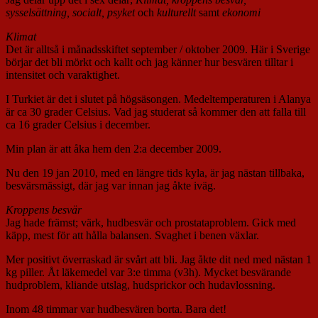
sysselsättning, socialt
, psyket
och
kulturellt
samt
ekonomi
Klimat
Det är alltså i månadsskiftet september / oktober 2009. Här i Sverige
börjar det bli mörkt och kallt och jag känner hur besvären tilltar i
intensitet och varaktighet.
I Turkiet är det i slutet på högsäsongen. Medeltemperaturen i Alanya
är ca 30 grader Celsius. Vad jag studerat så kommer den att falla till
ca 16 grader Celsius i december.
Min plan är att åka hem den 2:a december 2009.
Nu den 19 jan 2010, med en längre tids kyla, är jag nästan tillbaka,
besvärsmässigt, där jag var innan jag åkte iväg.
Kroppens besvär
Jag hade främst; värk, hudbesvär och prostataproblem. Gick med
käpp, mest för att hålla balansen. Svaghet i benen växlar.
Mer positivt överraskad är svårt att bli. Jag åkte dit ned med nästan 1
kg piller. Åt läkemedel var 3:e timma (v3h). Mycket besvärande
hudproblem, kliande utslag, hudsprickor och hudavlossning.
Inom 48 timmar var hudbesvären borta. Bara det!