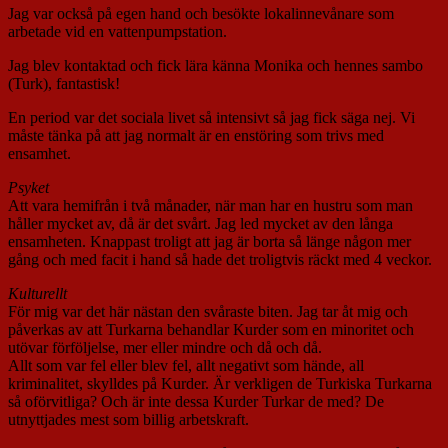
Jag var också på egen hand och besökte lokalinnevånare som
arbetade vid en vattenpumpstation.
Jag blev kontaktad och fick lära känna Monika och hennes sambo
(Turk), fantastisk!
En period var det sociala livet så intensivt så jag fick säga nej. Vi
måste tänka på att jag normalt är en enstöring som trivs med
ensamhet.
Psyket
Att vara hemifrån i två månader, när man har en hustru som man
håller mycket av, då är det svårt. Jag led mycket av den långa
ensamheten. Knappast troligt att jag är borta så länge någon mer
gång och med facit i hand så hade det troligtvis räckt med 4 veckor.
Kulturellt
För mig var det här nästan den svåraste biten. Jag tar åt mig och
påverkas av att Turkarna behandlar Kurder som en minoritet och
utövar förföljelse, mer eller mindre och då och då.
Allt som var fel eller blev fel, allt negativt som hände, all
kriminalitet, skylldes på Kurder. Är verkligen de Turkiska Turkarna
så oförvitliga? Och är inte dessa Kurder Turkar de med? De
utnyttjades mest som billig arbetskraft.