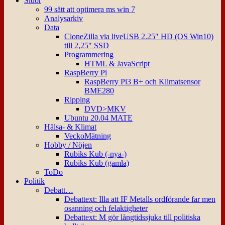
Sidor
99 sätt att optimera ms win 7
Analysarkiv
Data
CloneZilla via liveUSB 2.25″ HD (OS Win10)
till 2,25″ SSD
Programmering
HTML & JavaScript
RaspBerry Pi
RaspBerry Pi3 B+ och Klimatsensor
BME280
Ripping
DVD>MKV
Ubuntu 20.04 MATE
Hälsa- & Klimat
VeckoMätning
Hobby / Nöjen
Rubiks Kub (-nya-)
Rubiks Kub (gamla)
ToDo
Politik
Debatt…
Debattext: Illa att IF Metalls ordförande far men
osanning och felaktigheter
Debattext: M gör långtidssjuka till politiska