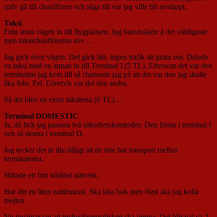
själv gå till chauffören och säga till var jag ville bli avsläppt.
Taksi
Från stora vägen in till flygplatsen. Jag busvisslade å det väldigaste
men taksichaufförerna sov…
Jag gick över vägen. Det gick lätt, ingen trafik att prata om. Delade
en taksi med en annan in till Terminal I (5 TL). Eftersom det var den
terminalen jag kom till så chansade jag på att det var den jag skulle
åka från. Fel. Givetvis var det den andra.
Så det blev en extra taksiresa (6 TL)…
Terminal DOMESTIC
Ja, då fick jag passera två säkerhetskontroller. Den första i terminal I
och så denna i terminal D.
Jag tycker det är illa dåligt att de inte har transport mellan
terminalerna.
Hittade ett fritt trådlöst nätverk.
Har ätit en liten nattfrukost. Ska läsa bok men först ska jag kolla
mejlen.
Nu inväntar jag att incheckningsdisken ska öppna. Det blir väl ca 2