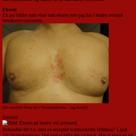
Eksem
Ett par bilder som visar mitt eksem som jag har i huden ovanpå
bröstbenet (sternum):
(lite muskler finns det i bröstmusklerna – jag lovar!)
Närbild:
®
Behandlar det f.n. med en receptfri kortisonkräm Mildison
Lipid
1% (
hydrokortison
). Det verkar hålla det i schack. Har ju snart en tid