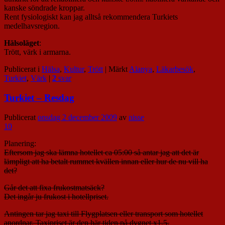
kanske söndrade kroppar.
Rent fysiologiskt kan jag alltså rekommendera Turkiets
medelhavsregion.
Hälsoläget
:
Trött, värk i armarna.
Publicerat i
Hälsa
,
Kultur
,
Trött
|
Märkt
Alanya
,
Läkarbesök
,
Turkiet
,
Värk
|
2
svar
Turkiet – Resdag
Publicerat
onsdag 2 december 2009
av
nisse
10
Planering:
Eftersom jag ska lämna hotellet ca 05:00 så antar jag att det är
lämpligt att ha betalt rummet kvällen innan eller hur de nu vill ha
det?
Går det att fixa frukostmatsäck?
Det ingår ju frukost i hotellpriset.
Antingen tar jag taxi till Flygplatsen eller transport som hotellet
anordnar. Taxipriset är den här tiden på dygnet x1,5.