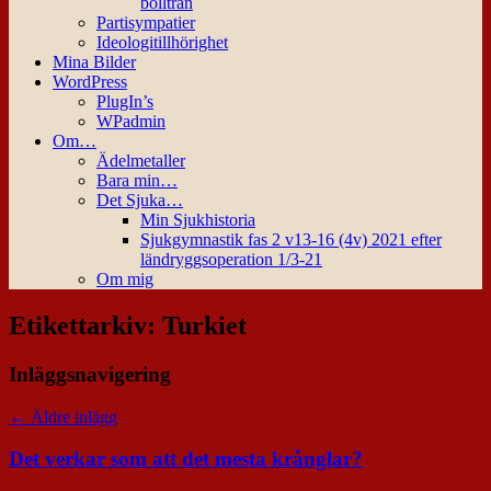
bollträn
Partisympatier
Ideologitillhörighet
Mina Bilder
WordPress
PlugIn’s
WPadmin
Om…
Ädelmetaller
Bara min…
Det Sjuka…
Min Sjukhistoria
Sjukgymnastik fas 2 v13-16 (4v) 2021 efter
ländryggsoperation 1/3-21
Om mig
Etikettarkiv:
Turkiet
Inläggsnavigering
←
Äldre inlägg
Det verkar som att det mesta krånglar?