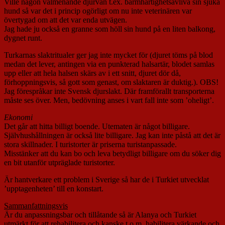
Ville någon välmenande djurvän t.ex. barmhärtighetsavliva sin sjuka
hund så var det i princip ogörligt om nu inte veterinären var
övertygad om att det var enda utvägen.
Jag hade ju också en granne som höll sin hund på en liten balkong,
dygnet runt.
Turkarnas slaktritualer ger jag inte mycket för (djuret töms på blod
medan det lever, antingen via en punkterad halsartär, blodet samlas
upp eller att hela halsen skärs av i ett snitt, djuret dör då,
förhoppningsvis, så gott som genast, om slaktaren är duktig.). OBS!
Jag förespråkar inte Svensk djurslakt. Där framförallt transporterna
måste ses över. Men, bedövning anses i vart fall inte som ’oheligt’.
Ekonomi
Det går att hitta billigt boende. Utematen är något billigare.
Självhushållningen är också lite billigare. Jag kan inte påstå att det är
stora skillnader. I turistorter är priserna turistanpassade.
Misstänker att du kan bo och leva betydligt billigare om du söker dig
en bit utanför utpräglade turistorter.
Är hantverkare ett problem i Sverige så har de i Turkiet utvecklat
’upptagenheten’ till en konstart.
Sammanfattningsvis
Är du anpassningsbar och tillåtande så är Alanya och Turkiet
utmärkt för att rehabilitera och kanske t.o.m. habilitera värkande och