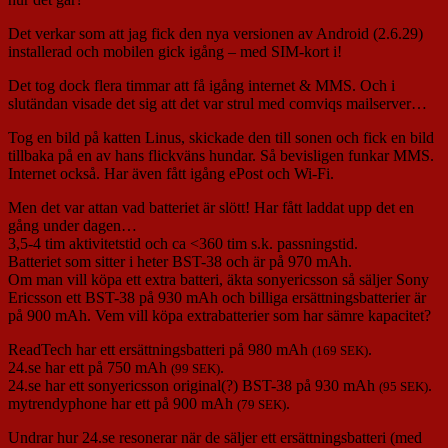
Det verkar som att jag fick den nya versionen av Android (2.6.29)
installerad och mobilen gick igång – med SIM-kort i!
Det tog dock flera timmar att få igång internet & MMS. Och i
slutändan visade det sig att det var strul med comviqs mailserver…
Tog en bild på katten Linus, skickade den till sonen och fick en bild
tillbaka på en av hans flickväns hundar. Så bevisligen funkar MMS.
Internet också. Har även fått igång ePost och Wi-Fi.
Men det var attan vad batteriet är slött! Har fått laddat upp det en
gång under dagen…
3,5-4 tim aktivitetstid och ca <360 tim s.k. passningstid.
Batteriet som sitter i heter BST-38 och är på 970 mAh.
Om man vill köpa ett extra batteri, äkta sonyericsson så säljer Sony
Ericsson ett BST-38 på 930 mAh och billiga ersättningsbatterier är
på 900 mAh. Vem vill köpa extrabatterier som har sämre kapacitet?
ReadTech har ett ersättningsbatteri på 980 mAh
.
(169 SEK)
24.se har ett på 750 mAh
.
(99 SEK)
24.se har ett sonyericsson original(?) BST-38 på 930 mAh
.
(95 SEK)
mytrendyphone har ett på 900 mAh
.
(79 SEK)
Undrar hur 24.se resonerar när de säljer ett ersättningsbatteri (med