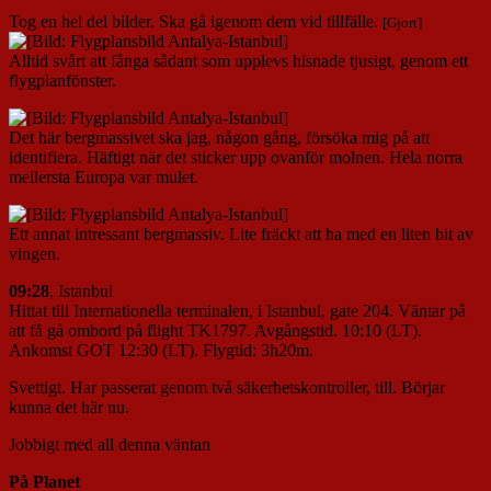
Tog en hel del bilder. Ska gå igenom dem vid tillfälle.
[Gjort]
Alltid svårt att fånga sådant som upplevs hisnade tjusigt, genom ett
flygplanfönster.
Det här bergmassivet ska jag, någon gång, försöka mig på att
identifiera. Häftigt när det sticker upp ovanför molnen. Hela norra
mellersta Europa var mulet.
Ett annat intressant bergmassiv. Lite fräckt att ha med en liten bit av
vingen.
09:28
, Istanbul
Hittat till Internationella terminalen, i Istanbul, gate 204. Väntar på
att få gå ombord på flight TK1797. Avgångstid. 10:10 (LT).
Ankomst GOT 12:30 (LT). Flygtid: 3h20m.
Svettigt. Har passerat genom två säkerhetskontroller, till. Börjar
kunna det här nu.
Jobbigt med all denna väntan
På Planet