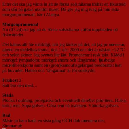
Efter det ska jag vänta in att de första solstrålarna träffar ett fikusträd
som står på gatan utanför huset. Då ger jag mig iväg på min sista
morgonpromenad, här i Alanya.
Morgonpromenad
Nu (07:24) ser jag att de första solstrålarna träffat toppbladen på
fiskusträdet.
Det känns allt lite märkligt, när jag tänker på det, att jag promenerar,
utmed en medelhavstrand, den 1 dec 2009 och det är nästan +22 °C
och solen skiner. Jag svettas lite lätt. Promenerar i rask takt. Klädd i
mörkgrå jympadojor, mörkgrå shorts och långärmad ljusbeige
microfiberskjorta samt en (grön)kamouflagefärgad bredbrättat hatt
på huvudet. Hatten och ’långärmat’ är för solskydd.
Frukost
2
Satt bra den med…
Städa
Plocka i ordning, provpacka och eventuellt därefter prioritera. Diska,
torka rent. Sopa golven. Göra rent på toaletten. Våttorka golven.
Bad
Måste ju bara bada en sista gång OCH dokumentera det;
Simmar ut: