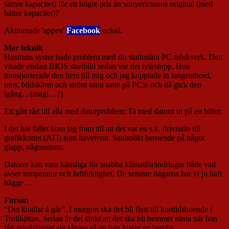
sämre kapacitet) för ett högre pris än sonyericssons original (med
bättre kapacitet)?
Aktiverade 'appen'
Facebook
också.
Mer teknik
Hustruns syster hade problem med sin stationära PC-tröskverk. Den
visade endast BIOS startbild sedan var det tvärstopp. Hon
transporterade den hem till mig och jag kopplade in tangentbord,
mus, bildskärm och ström samt satte på PC:n och då gick den
igång…(magi…?)
Ett gått råd till alla med datorproblem: Ta med datorn ut på en biltur.
I det här fallet kom jag fram till att det var en s.k. drivrutin till
grafikkortet (ATI) som havererat. Sannolikt beroende på något
glapp, någonstans.
Datorer kan vara känsliga för snabba klimatförändringar både vad
avser temperatur och luftfuktighet. De senaste dagarna har vi ju haft
bägge…
Farsan
"Det knallar å går". I morgon ska det bli flytt till korttidsboende i
Trollhättan. Sedan är det tänkt att det ska bli hemmet nästa när han
fått rehabiliterat sig såpass så att han klarar ett hembo.