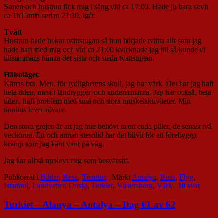
Sonen och hustrun fick mig i säng vid ca 17:00. Hade ju bara sovit
ca 1h15min sedan 21:30, igår.
Tvätt
Hustrun hade bokat tvättstugan så hon började tvätta allt som jag
hade haft med mig och vid ca 21:00 kvicknade jag till så kunde vi
tillsammans hämta det sista och städa tvättstugan.
Hälsoläget
:
Känns bra. Men, för tydlighetens skull, jag har värk. Det har jag haft
hela tiden, mest i ländryggen och underarmarna. Jag har också, hela
tiden, haft problem med små och stora muskelaktiviteter. Min
tinnitus lever rövare.
Den stora grejen är att jag inte behövt ta ett enda piller, de senast två
veckorna. En och annan stesolid har det blivit för att förebygga
kramp som jag känt varit på väg.
Jag har alltså upplevt mig som besvärsfri.
Publicerat i
Bilder
,
Resa
,
Tinnitus
|
Märkt
Antalya
,
Buss
,
Flyg
,
Istanbul
,
Landvetter
,
Onsjö
,
Turkiet
,
Vänersborg
,
Värk
|
10
svar
Turkiet – Alanya – Antalya – Dag 61 av 62