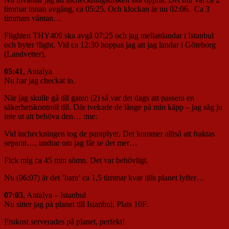
timmar innan avgång, ca 05:25. Och klockan är nu 02:06. Ca 3
timmars väntan…
Flighten THY409 ska avgå 07:25 och jag mellanlandar i Istanbul
och byter flight. Vid ca 12:30 hoppas jag att jag landar i Göteborg
(Landvetter).
05:41
, Antalya
Nu har jag checkat in.
När jag skulle gå till gaten (2) så var det dags att passera en
säkerhetskontroll till. Där tvekade de länge på min käpp – jag såg ju
inte ut att behöva den… :me:
Vid incheckningen tog de paraplyet. Det kommer alltså att fraktas
separat…, undrar om jag får se det mer…
Fick mig ca 45 min sömn. Det var behövligt.
Nu (06:07) är det ’bara’ ca 1,5 timmar kvar tills planet lyfter…
07:03
, Antalya – Istanbul
Nu sitter jag på planet till Istanbul. Plats 10F.
Frukost serverades på planet, perfekt!