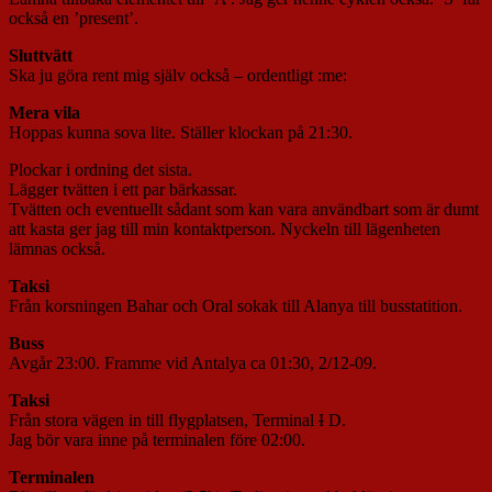
också en ’present’.
Sluttvätt
Ska ju göra rent mig själv också – ordentligt :me:
Mera vila
Hoppas kunna sova lite. Ställer klockan på 21:30.
Plockar i ordning det sista.
Lägger tvätten i ett par bärkassar.
Tvätten och eventuellt sådant som kan vara användbart som är dumt
att kasta ger jag till min kontaktperson. Nyckeln till lägenheten
lämnas också.
Taksi
Från korsningen Bahar och Oral sokak till Alanya till busstatition.
Buss
Avgår 23:00. Framme vid Antalya ca 01:30, 2/12-09.
Taksi
Från stora vägen in till flygplatsen, Terminal
I
D.
Jag bör vara inne på terminalen före 02:00.
Terminalen