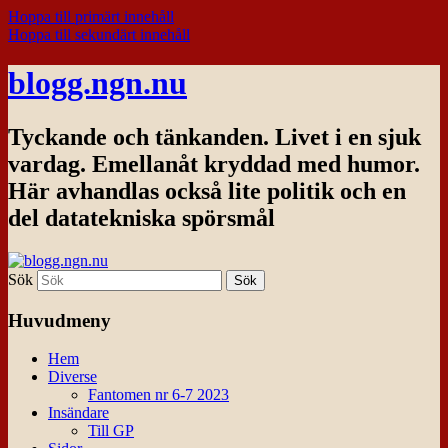
Hoppa till primärt innehåll
Hoppa till sekundärt innehåll
blogg.ngn.nu
Tyckande och tänkanden. Livet i en sjuk
vardag. Emellanåt kryddad med humor.
Här avhandlas också lite politik och en
del datatekniska spörsmål
Sök
Huvudmeny
Hem
Diverse
Fantomen nr 6-7 2023
Insändare
Till GP