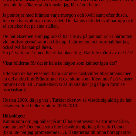
hos min husläkare så då kanske jag får något bättre.
Jag smörjer med krämen varje morgon och kväll samt efter dusch.
Inte en chans att man missar det. Det känns och det svullnar upp och
så spricker det på sina ställen.
De här eksemen som jag också har lite av på pannan och i hårbotten
vid 'polisongerna' samt en bit upp, i hårbotten, och normalt har jag
också två fläckar på låren.
En på vardera lår med lite olika placering. Har inte märkt av det i år?
Visar bilderna för det är kanske någon som känner igen det?
Eftersom de här eksemen bara kommer höst/vinter tillsammans med
en del andra hudförändringar (t.ex. skinn som 'försvinner' på vänster
tumme) och led-, muskelbesvär så misstänker jag någon form av
psoriasisartrit.
Hösten 2009, då jag var i Turkiet okt/nov så visade sig aldrig de här
eksemen. Inte heller vintern 2009/2010.
Hälsoläget
:
Känns som om jag håller på att få halsontbesvär, varför inte? Eller,
vad annars? Det enda som inte besvärat mig idag är värk i benen
(bara lite när jag promenerade…). Batterierna till mina hörapparater