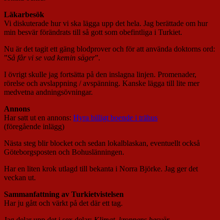
Läkarbesök
Vi diskuterade hur vi ska lägga upp det hela. Jag berättade om hur
min besvär förändrats till så gott som obefintliga i Turkiet.
Nu är det tagit ett gäng blodprover och för att använda doktorns ord:
”
Så får vi se vad kemin säger
”.
I övrigt skulle jag fortsätta på den inslagna linjen. Promenader,
rörelse och avslappning / avspänning. Kanske lägga till lite mer
medvetna andningsövningar.
Annons
Har satt ut en annons:
Hyra billigt boende i trähus
(föregående inlägg)
Nästa steg blir blocket och sedan lokalblaskan, eventuellt också
Göteborgsposten och Bohuslänningen.
Har en liten krok utlagd till bekanta i Norra Björke. Jag ger det
veckan ut.
Sammanfattning av Turkietvistelsen
Har ju gått och värkt på det där ett tag.
Jag delar upp det i sex delar;
Klimat, kroppens besvär,