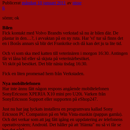
Publicerat
måndag 10 januari 2011
av
nisse
6
sömn; ok
Bilen
Fick kontakt med Volvo Brandts verkstad så nu är bilen där. De
plastar in den…?, i avvaktan på en ny ruta. Har 'vi' tur så finns det
en i Borås annars så blir det Frankrike och då kan det ju ta lite tid.
Och vi som ska med katten till veterinären i morgon 16:30. Antingen
får vi låna bil eller så skjuta på veterinärbesöket.
Vi sköt på besöket. Det blir nästa tisdag 16:30.
Fick en liten promenad hem från Verkstaden.
Nya mobiltelefonen
Har inte ännu fått någon respons angående mobiltelefonen
SonyEricsson XPERIA X10 mini pro U20i. Varken från
SonyEricsson Support eller supporten på eShop247.
Just nu har jag lyckats installera en programvara kallad Sony
Ericsson PC Companion på en Win Vista-maskin (pappas gamla).
Och det verkar som att jag fått igång en uppdatering av telefonens
operativsystem; Android. Det håller på att 'Hämta" nu så vi får se
hur det går?