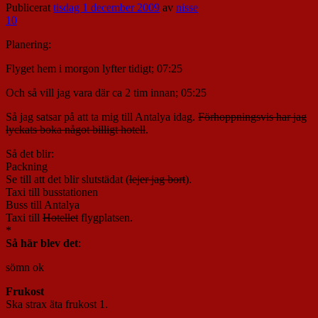
Publicerat
tisdag 1 december 2009
av
nisse
10
Planering:
Flyget hem i morgon lyfter tidigt; 07:25
Och så vill jag vara där ca 2 tim innan; 05:25
Så jag satsar på att ta mig till Antalya idag.
Förhoppningsvis har jag
lyckats boka något billigt hotell
.
Så det blir:
Packning
Se till att det blir slutstädat (
lejer jag bort
).
Taxi till busstationen
Buss till Antalya
Taxi till
Hotellet
flygplatsen.
*
Så här blev det
:
sömn ok
Frukost
Ska strax äta frukost 1.