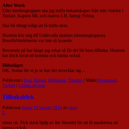
After Work
Efter tinnitusgruppen ska jag träffa bekantskaper från min vistelse i
Turkiet. Kapten ML och matros LH, fartyg: Felma.
Ska bli riktigt roligt att få träffa dem.
Hustrun kör mig till Uddevalla sjukhus (tinnitusgruppen).
Bussförbindelserna var inte så lysande.
Beroende på hur länge jag orkar så får det bli buss tillbaka. Hustrun
har dock lovat att komma och hämta också.
Hälsoläget
:
OK. Sedan får vi ju se hur det utvecklar sig…
Publicerat i
Fest
,
Hörsel
,
Miljötänk
,
Tinnitus
|
Märkt
Promenad
,
Turkiet
|
Lämna ett svar
Tillbakablick
Publicerat
tisdag 19 januari 2010
av
nisse
2
sömn ok. Fick dock hjälp av lite Stesolid för att få musklerna att
somna också.