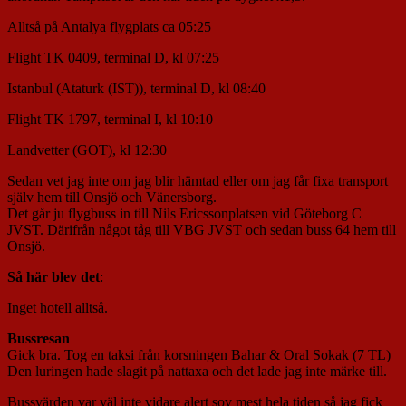
Alltså på Antalya flygplats ca 05:25
Flight TK 0409, terminal D, kl 07:25
Istanbul (Ataturk (IST)), terminal D, kl 08:40
Flight TK 1797, terminal I, kl 10:10
Landvetter (GOT), kl 12:30
Sedan vet jag inte om jag blir hämtad eller om jag får fixa transport
själv hem till Onsjö och Vänersborg.
Det går ju flygbuss in till Nils Ericssonplatsen vid Göteborg C
JVST. Därifrån något tåg till VBG JVST och sedan buss 64 hem till
Onsjö.
Så här blev det
:
Inget hotell alltså.
Bussresan
Gick bra. Tog en taksi från korsningen Bahar & Oral Sokak (7 TL)
Den luringen hade slagit på nattaxa och det lade jag inte märke till.
Bussvärden var väl inte vidare alert sov mest hela tiden så jag fick