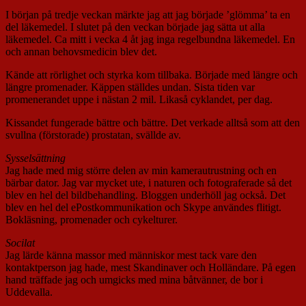
I början på tredje veckan märkte jag att jag började ’glömma’ ta en
del läkemedel. I slutet på den veckan började jag sätta ut alla
läkemedel. Ca mitt i vecka 4 åt jag inga regelbundna läkemedel. En
och annan behovsmedicin blev det.
Kände att rörlighet och styrka kom tillbaka. Började med längre och
längre promenader. Käppen ställdes undan. Sista tiden var
promenerandet uppe i nästan 2 mil. Likaså cyklandet, per dag.
Kissandet fungerade bättre och bättre. Det verkade alltså som att den
svullna (förstorade) prostatan, svällde av.
Sysselsättning
Jag hade med mig större delen av min kamerautrustning och en
bärbar dator. Jag var mycket ute, i naturen och fotograferade så det
blev en hel del bildbehandling. Bloggen underhöll jag också. Det
blev en hel del ePostkommunikation och Skype användes flitigt.
Bokläsning, promenader och cykelturer.
Socilat
Jag lärde känna massor med människor mest tack vare den
kontaktperson jag hade, mest Skandinaver och Holländare. På egen
hand träffade jag och umgicks med mina båtvänner, de bor i
Uddevalla.