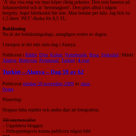
’A’ ska visa mig var man köper riktig pekmez. Den som baseras på
Johannesbröd och är ’hemmagjord’. Den görs alltså i någon
bergsby. Inget fabriksskit här inte. Man betalar per kilo. Jag fick en
1,5 liters ’PET’-flaska för 8,5 TL.
Bokläsning
Nu är det bokläsningsdags, antagligen resten av dagen.
I morgon är det min sista dag i Alanya.
Publicerat i
Bilder
,
Djur
,
Kultur
,
Naturbesök
,
Resa
,
Sjukvård
|
Märkt
Alanya
,
Bönsyrsa
,
Promenad
,
Turkiet
|
4
svar
Turkiet – Alanya – Dag 59 av 62
Publicerat
söndag 29 november 2009
av
nisse
Svara
Planering:
Hoppas hitta reptiler och andra djur att fotografera.
Till internetcaféet
– Uppdatera bloggen
– förhoppningsvis kunna publicera någon bild