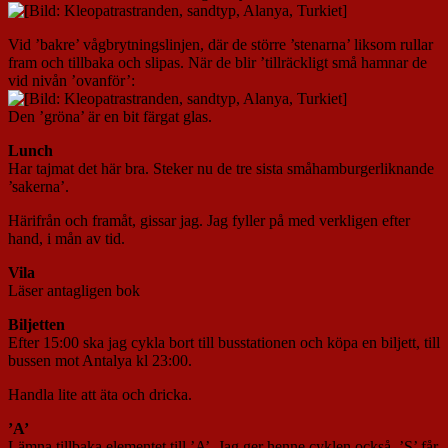
Vid ’bakre’ vågbrytningslinjen, där de större ’stenarna’ liksom rullar
fram och tillbaka och slipas. När de blir ’tillräckligt små hamnar de
vid nivån ’ovanför’:
Den ’gröna’ är en bit färgat glas.
Lunch
Har tajmat det här bra. Steker nu de tre sista småhamburgerliknande
’sakerna’.
Härifrån och framåt, gissar jag. Jag fyller på med verkligen efter
hand, i mån av tid.
Vila
Läser antagligen bok
Biljetten
Efter 15:00 ska jag cykla bort till busstationen och köpa en biljett, till
bussen mot Antalya kl 23:00.
Handla lite att äta och dricka.
’A’
Lämna tillbaka elementet till ’A’. Jag ger henne cyklen också. ’S’ får