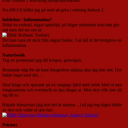
Efter frukost 1 sedvanlig morgonpromenad.
Nu (08:13) håller jag på med att göra i ordning frukost 2.
Infektion / Inflammation?
Hittat en rodnad, något upphöjd, på höger underarm som inte gör
ont men det ser ont ut:
Det kan vara ett stick från någon buske. I så fall är det troligtvis en
inflammation.
Naturbesök
Tog en promenad upp till borgen, genvägen.
Bestämde mig för att bara fotografera sådana djur jag inte sett. Det
bidde inget med det…
Stod länge och spanade på en oragnge fjäril med mörk bård ut mot
vingkanterna och eventuellt en ljus längst ut. Men den ville inte slå
sig till ro.
Hittade bönsyrsan (jag tror det är samma…) så jag tog några bilder
av den och valde ut den här:
Pekmez