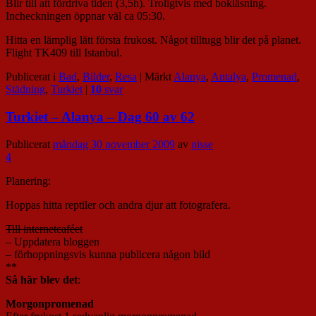
Blir till att fördriva tiden (3,5h). Troligtvis med bokläsning.
Incheckningen öppnar väl ca 05:30.
Hitta en lämplig lätt första frukost. Något tilltugg blir det på planet.
Flight TK409 till Istanbul.
Publicerat i
Bad
,
Bilder
,
Resa
|
Märkt
Alanya
,
Antalya
,
Promenad
,
Städning
,
Turkiet
|
10
svar
Turkiet – Alanya – Dag 60 av 62
Publicerat
måndag 30 november 2009
av
nisse
4
Planering:
Hoppas hitta reptiler och andra djur att fotografera.
Till internetcaféet
– Uppdatera bloggen
– förhoppningsvis kunna publicera någon bild
**
Så här blev det
:
Morgonpromenad