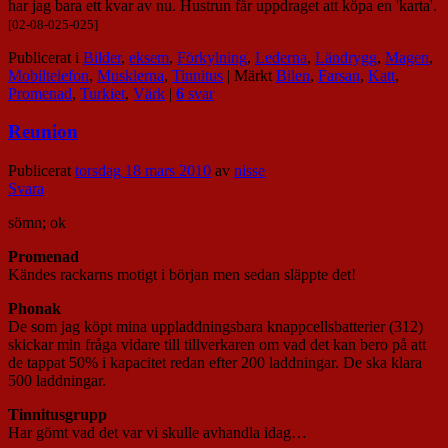
har jag bara ett kvar av nu. Hustrun får uppdraget att köpa en 'karta'.
[02-08-025-025]
Publicerat i
Bilder
,
eksem
,
Förkylning
,
Lederna
,
Ländrygg
,
Magen
,
Mobiltelefon
,
Musklerna
,
Tinnitus
|
Märkt
Bilen
,
Farsan
,
Katt
,
Promenad
,
Turkiet
,
Värk
|
6
svar
Reunion
Publicerat
torsdag 18 mars 2010
av
nisse
Svara
sömn; ok
Promenad
Kändes rackarns motigt i början men sedan släppte det!
Phonak
De som jag köpt mina uppladdningsbara knappcellsbatterier (312)
skickar min fråga vidare till tillverkaren om vad det kan bero på att
de tappat 50% i kapacitet redan efter 200 laddningar. De ska klara
500 laddningar.
Tinnitusgrupp
Har gömt vad det var vi skulle avhandla idag…