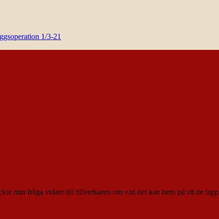
yggsoperation 1/3-21
ar min fråga vidare till tillverkaren om vad det kan bero på att de tapp