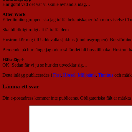
Har gömt vad det var vi skulle avhandla idag…
After Work
Efter tinnitusgruppen ska jag träffa bekantskaper från min vistelse i
Ska bli riktigt roligt att få träffa dem.
Hustrun kör mig till Uddevalla sjukhus (tinnitusgruppen). Bussförbind
Beroende på hur länge jag orkar så får det bli buss tillbaka. Hustrun
Hälsoläget
:
OK. Sedan får vi ju se hur det utvecklar sig…
Detta inlägg publicerades i
Fest
,
Hörsel
,
Miljötänk
,
Tinnitus
och märk
Lämna ett svar
Din e-postadress kommer inte publiceras.
Obligatoriska fält är märkta