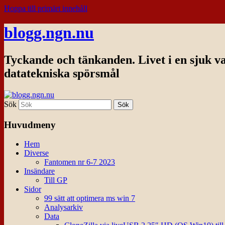
Hoppa till primärt innehåll
blogg.ngn.nu
Tyckande och tänkanden. Livet i en sjuk v
datatekniska spörsmål
Sök
Huvudmeny
Hem
Diverse
Fantomen nr 6-7 2023
Insändare
Till GP
Sidor
99 sätt att optimera ms win 7
Analysarkiv
Data