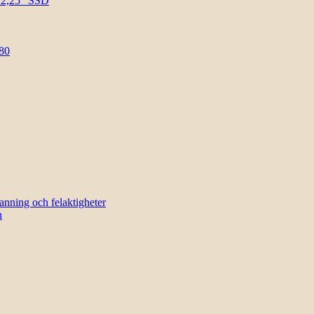
l 2,25″ SSD
80
sanning och felaktigheter
n