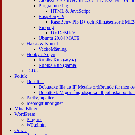
CloneZilla via liveUSB 2.25″ HD (OS Win10) til
Programmering
HTML & JavaScript
RaspBerry Pi
RaspBerry Pi3 B+ och Klimatsensor BME2
Ripping
DVD>MKV
Ubuntu 20.04 MATE
Hälsa- & Klimat
VeckoMätning
Hobby / Nöjen
Rubiks Kub (-nya-)
Rubiks Kub (gamla)
ToDo
Politik
Debatt…
Debattext: Illa att IF Metalls ordförande far men o
Debattext: M gör långtidssjuka till politiska bollträ
Partisympatier
Ideologitillhörighet
Mina Bilder
WordPress
PlugIn’s
WPadmin
Om…