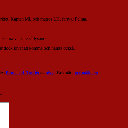
 Turkiet. Kapten ML och matros LH, fartyg: Felma.
elserna var inte så lysande.
 har dock lovat att komma och hämta också.
tes
Promenad
,
Turkiet
av
nisse
. Bokmärk
permalänken
.
*