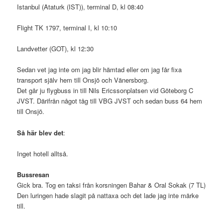
Istanbul (Ataturk (IST)), terminal D, kl 08:40
Flight TK 1797, terminal I, kl 10:10
Landvetter (GOT), kl 12:30
Sedan vet jag inte om jag blir hämtad eller om jag får fixa
transport själv hem till Onsjö och Vänersborg.
Det går ju flygbuss in till Nils Ericssonplatsen vid Göteborg C
JVST. Därifrån något tåg till VBG JVST och sedan buss 64 hem
till Onsjö.
Så här blev det
:
Inget hotell alltså.
Bussresan
Gick bra. Tog en taksi från korsningen Bahar & Oral Sokak (7 TL)
Den luringen hade slagit på nattaxa och det lade jag inte märke
till.