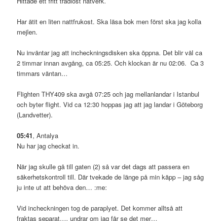
Hittade ett fritt trådlöst nätverk.
Har ätit en liten nattfrukost. Ska läsa bok men först ska jag kolla
mejlen.
Nu inväntar jag att incheckningsdisken ska öppna. Det blir väl ca
2 timmar innan avgång, ca 05:25. Och klockan är nu 02:06. Ca 3
timmars väntan…
Flighten THY409 ska avgå 07:25 och jag mellanlandar i Istanbul
och byter flight. Vid ca 12:30 hoppas jag att jag landar i Göteborg
(Landvetter).
05:41
, Antalya
Nu har jag checkat in.
När jag skulle gå till gaten (2) så var det dags att passera en
säkerhetskontroll till. Där tvekade de länge på min käpp – jag såg
ju inte ut att behöva den… :me:
Vid incheckningen tog de paraplyet. Det kommer alltså att
fraktas separat…, undrar om jag får se det mer…