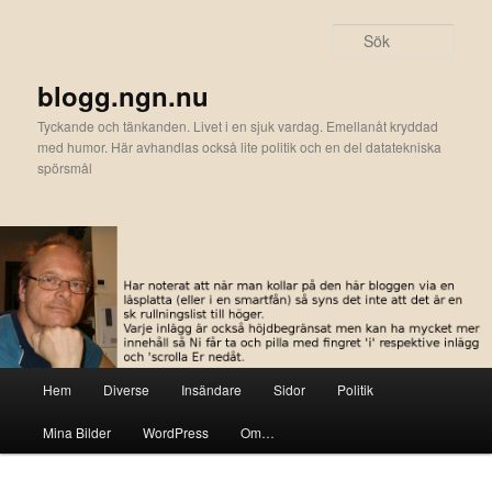
Hoppa
Hoppa
till
till
Sök
primärt
sekundärt
innehåll
innehåll
blogg.ngn.nu
Tyckande och tänkanden. Livet i en sjuk vardag. Emellanåt kryddad
med humor. Här avhandlas också lite politik och en del datatekniska
spörsmål
Huvudmeny
Hem
Diverse
Insändare
Sidor
Politik
Mina Bilder
WordPress
Om…