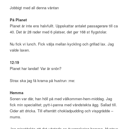
Jobbigt med all denna väntan
På Planet
Planet är inte ens halvfullt. Uppskattar antalet passagerare till ca
40. Det är 28 rader med 6 platser, det ger 168 st flygstolar.
Nu fick vi lunch. Fick välja mellan kyckling och grillad lax. Jag
valde laxen.
12:19
Planet har landat! Var är snön?
Strax ska jag få krama på hustrun :me:
Hemma
Sonen var där, han höll på med välkommen-hem-middag. Jag
fick min specialitet; pytt-i-panna med vändstekta ägg. Sallad till.
Cider att dricka. Till efterrätt chokladpudding och vispgrädde –
mums.
Jag misstänkte att det väntade en överraskning hemma. Hustrun