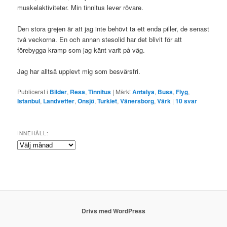
muskelaktiviteter. Min tinnitus lever rövare.
Den stora grejen är att jag inte behövt ta ett enda piller, de senast
två veckorna. En och annan stesolid har det blivit för att
förebygga kramp som jag känt varit på väg.
Jag har alltså upplevt mig som besvärsfri.
Publicerat i
Bilder
,
Resa
,
Tinnitus
|
Märkt
Antalya
,
Buss
,
Flyg
,
Istanbul
,
Landvetter
,
Onsjö
,
Turkiet
,
Vänersborg
,
Värk
|
10
svar
INNEHÅLL:
Innehåll:
Drivs med WordPress