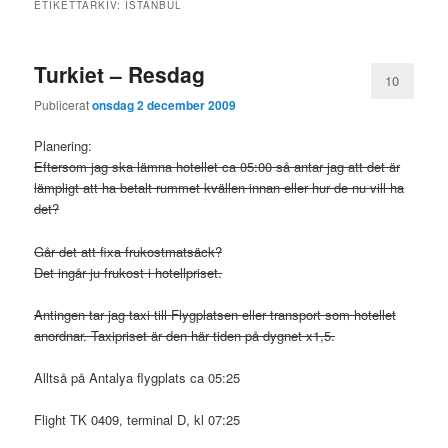
ETIKETTARKIV:
ISTANBUL
Turkiet – Resdag
10
Publicerat
onsdag 2 december 2009
Planering:
Eftersom jag ska lämna hotellet ca 05:00 så antar jag att det är
lämpligt att ha betalt rummet kvällen innan eller hur de nu vill ha
det?
Går det att fixa frukostmatsäck?
Det ingår ju frukost i hotellpriset.
Antingen tar jag taxi till Flygplatsen eller transport som hotellet
anordnar. Taxipriset är den här tiden på dygnet x1,5.
Alltså på Antalya flygplats ca 05:25
Flight TK 0409, terminal D, kl 07:25