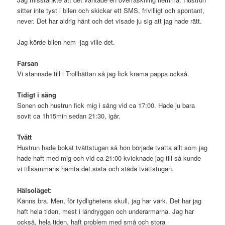
sitter inte tyst i bilen och skickar ett SMS, frivilligt och spontant,
never. Det har aldrig hänt och det visade ju sig att jag hade rätt.
Jag körde bilen hem -jag ville det.
Farsan
Vi stannade till i Trollhättan så jag fick krama pappa också.
Tidigt i säng
Sonen och hustrun fick mig i säng vid ca 17:00. Hade ju bara
sovit ca 1h15min sedan 21:30, igår.
Tvätt
Hustrun hade bokat tvättstugan så hon började tvätta allt som jag
hade haft med mig och vid ca 21:00 kvicknade jag till så kunde
vi tillsammans hämta det sista och städa tvättstugan.
Hälsoläget
:
Känns bra. Men, för tydlighetens skull, jag har värk. Det har jag
haft hela tiden, mest i ländryggen och underarmarna. Jag har
också, hela tiden, haft problem med små och stora