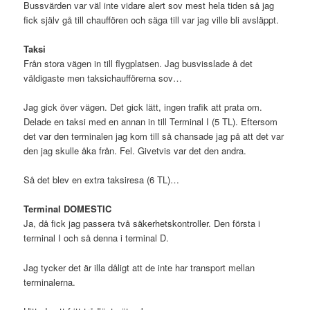
Bussvärden var väl inte vidare alert sov mest hela tiden så jag
fick själv gå till chauffören och säga till var jag ville bli avsläppt.
Taksi
Från stora vägen in till flygplatsen. Jag busvisslade å det
väldigaste men taksichaufförerna sov…
Jag gick över vägen. Det gick lätt, ingen trafik att prata om.
Delade en taksi med en annan in till Terminal I (5 TL). Eftersom
det var den terminalen jag kom till så chansade jag på att det var
den jag skulle åka från. Fel. Givetvis var det den andra.
Så det blev en extra taksiresa (6 TL)…
Terminal DOMESTIC
Ja, då fick jag passera två säkerhetskontroller. Den första i
terminal I och så denna i terminal D.
Jag tycker det är illa dåligt att de inte har transport mellan
terminalerna.