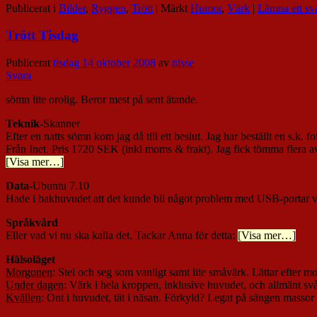
Publicerat i
Bilder
,
Ryggen
,
Trött
|
Märkt
Humor
,
Värk
|
Lämna ett sv
Trött Tisdag
Publicerat
tisdag 14 oktober 2008
av
nisse
Svara
sömn lite orolig. Beror mest på sent ätande.
Teknik
-Skanner
Efter en natts sömn kom jag då till ett beslut. Jag har beställt en s.k. f
Från Inet. Pris 1720 SEK (inkl moms & frakt). Jag fick tömma flera av
[Visa mer…]
Data
-Ubuntu 7.10
Hade i bakhuvudet att det kunde bli något problem med USB-portar v
Språkvård
Eller vad vi nu ska kalla det. Tackar Anna för detta:
[Visa mer…]
Hälsoläget
Morgonen
: Stel och seg som vanligt samt lite småvärk. Lättar efter 
Under dagen
: Värk i hela kroppen, inklusive huvudet, och allmänt s
Kvällen
: Ont i huvudet, tät i näsan. Förkyld? Legat på sängen massor 