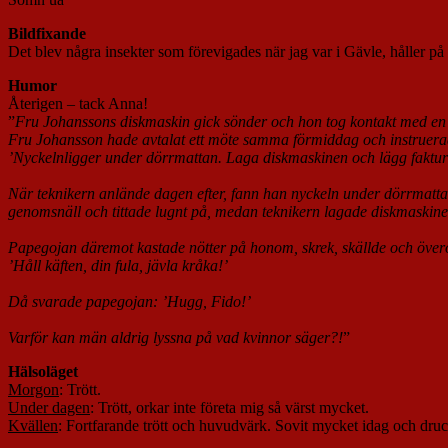
Bildfixande
Det blev några insekter som förevigades när jag var i Gävle, håller på
Humor
Återigen – tack Anna!
”
Fru Johanssons diskmaskin gick sönder och hon tog kontakt med en 
Fru Johansson hade avtalat ett möte samma förmiddag och instruerad
’Nyckelnligger under dörrmattan. Laga diskmaskinen och lägg faktura
När teknikern anlände dagen efter, fann han nyckeln under dörrmat
genomsnäll och tittade lugnt på, medan teknikern lagade diskmaskine
Papegojan däremot kastade nötter på honom, skrek, skällde och överös
’Håll käften, din fula, jävla kråka!’
Då svarade papegojan: ’Hugg, Fido!’
Varför kan män aldrig lyssna på vad kvinnor säger?!
”
Hälsoläget
Morgon
: Trött.
Under dagen
: Trött, orkar inte företa mig så värst mycket.
Kvällen
: Fortfarande trött och huvudvärk. Sovit mycket idag och dru