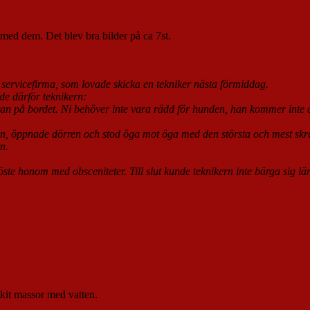
 med dem. Det blev bra bilder på ca 7st.
servicefirma, som lovade skicka en tekniker nästa förmiddag.
e därför teknikern:
n på bordet. Ni behöver inte vara rädd för hunden, han kommer inte at
tan, öppnade dörren och stod öga mot öga med den största och mest sk
n.
te honom med obsceniteter. Till slut kunde teknikern inte bärga sig lä
ckit massor med vatten.