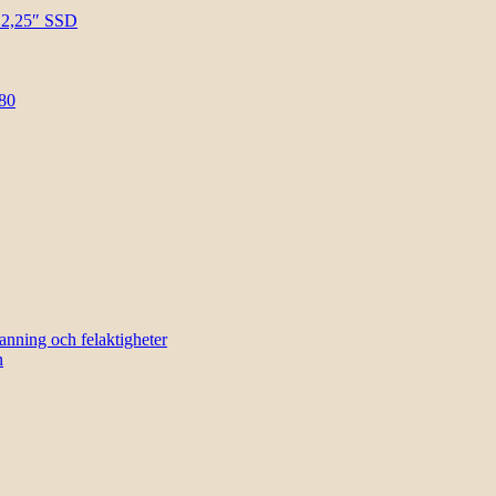
l 2,25″ SSD
80
sanning och felaktigheter
n