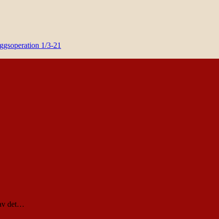
yggsoperation 1/3-21
t av det…