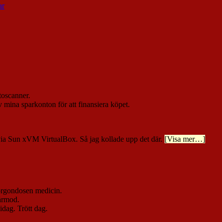
ar
otoscanner.
 mina sparkonton för att finansiera köpet.
ia Sun xVM VirtualBox. Så jag kollade upp det där.
[Visa mer…]
morgondosen medicin.
vårmod.
idag. Trött dag.