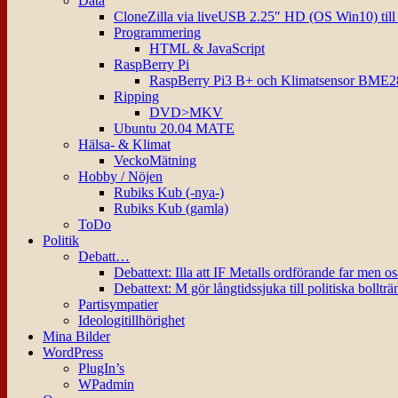
Data
CloneZilla via liveUSB 2.25″ HD (OS Win10) til
Programmering
HTML & JavaScript
RaspBerry Pi
RaspBerry Pi3 B+ och Klimatsensor BME2
Ripping
DVD>MKV
Ubuntu 20.04 MATE
Hälsa- & Klimat
VeckoMätning
Hobby / Nöjen
Rubiks Kub (-nya-)
Rubiks Kub (gamla)
ToDo
Politik
Debatt…
Debattext: Illa att IF Metalls ordförande far men o
Debattext: M gör långtidssjuka till politiska bollträ
Partisympatier
Ideologitillhörighet
Mina Bilder
WordPress
PlugIn’s
WPadmin