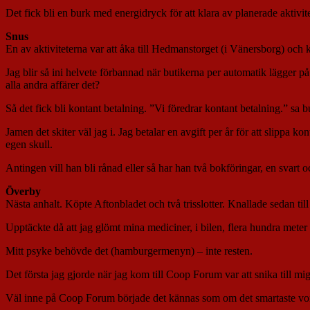
Det fick bli en burk med energidryck för att klara av planerade aktivit
Snus
En av aktiviteterna var att åka till Hedmanstorget (i Vänersborg) och 
Jag blir så ini helvete förbannad när butikerna per automatik lägger på 
alla andra affärer det?
Så det fick bli kontant betalning. ”Vi föredrar kontant betalning.” sa
Jamen det skiter väl jag i. Jag betalar en avgift per år för att slippa 
egen skull.
Antingen vill han bli rånad eller så har han två bokföringar, en svart 
Överby
Nästa anhalt. Köpte Aftonbladet och två trisslotter. Knallade sedan t
Upptäckte då att jag glömt mina mediciner, i bilen, flera hundra meter bo
Mitt psyke behövde det (hamburgermenyn) – inte resten.
Det första jag gjorde när jag kom till Coop Forum var att snika till mig
Väl inne på Coop Forum började det kännas som om det smartaste vore