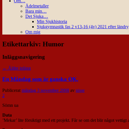
Om…
Ädelmetaller
Bara min…
Det Sjuka…
Min Sjukhistoria
Sjukgymnastik fas 2 v13-16 (4v) 2021 efter ländr
Om mig
Etikettarkiv:
Humor
Inläggsnavigering
←
Äldre inlägg
En Måndag som är ganska OK.
Publicerat
måndag 3 november 2008
av
nisse
2
Sömn ua
Data
’Mekar’ lite försiktigt med ett projekt. Får se om det blir något vettig