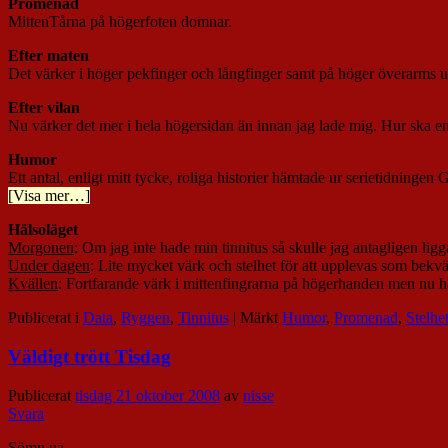
Promenad
MittenTårna på högerfoten domnar.
Efter maten
Det värker i höger pekfinger och långfinger samt på höger överarms u
Efter vilan
Nu värker det mer i hela högersidan än innan jag lade mig. Hur ska e
Humor
Ett antal, enligt mitt tycke, roliga historier hämtade ur serietidningen 
[Visa mer…]
Hälsoläget
Morgonen
: Om jag inte hade min tinnitus så skulle jag antagligen l
Under dagen
: Lite mycket värk och stelhet för att upplevas som bekväm
Kvällen
: Fortfarande värk i mittenfingrarna på högerhanden men nu h
Publicerat i
Data
,
Ryggen
,
Tinnitus
|
Märkt
Humor
,
Promenad
,
Stelhe
Väldigt trött Tisdag
Publicerat
tisdag 21 oktober 2008
av
nisse
Svara
Sömn ua