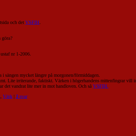
tsida och det
VSFIH
.
n göra?
Gustaf nr 1-2006.
igga i sängen mycket längre på morgonen/förmiddagen.
t. Lite irriterande, faktiskt. Värken i högerhandens mittenfingrar vill in
ar det vandrat lite mer in mot handloven. Och så
VSFIH.
t
,
Värk
|
2
svar