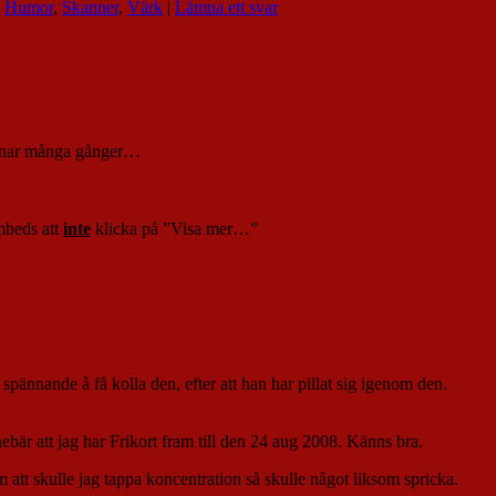
Humor
,
Skanner
,
Värk
|
Lämna ett svar
vaknar många gånger…
ombeds att
inte
klicka på ”Visa mer…”
pännande å få kolla den, efter att han har pillat sig igenom den.
ebär att jag har Frikort fram till den 24 aug 2008. Känns bra.
m att skulle jag tappa koncentration så skulle något liksom spricka.