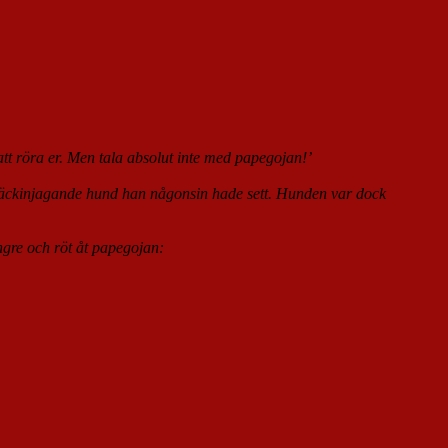
t röra er. Men tala absolut inte med papegojan!’
räckinjagande hund han någonsin hade sett. Hunden var dock
ngre och röt åt papegojan: