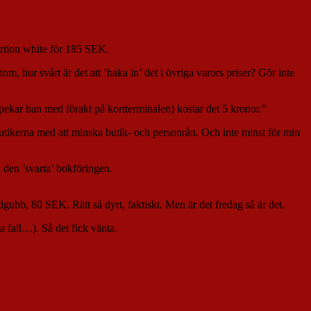
portion white för 185 SEK.
m, hur svårt är det att ’baka in’ det i övriga varors priser? Gör inte
 pekar han med förakt på kortterminalen) kostar det 5 kronor.”
pa butikerna med att minska butik- och personrån. Och inte minst för min
d den ’svarta’ bokföringen.
ubb, 80 SEK. Rätt så dyrt, faktiskt. Men är det fredag så är det.
la fall…). Så det fick vänta.