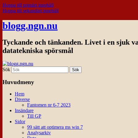
Hoppa till primärt innehåll
Hoppa till sekundärt innehåll
blogg.ngn.nu
Tyckande och tänkanden. Livet i en sjuk v
datatekniska spörsmål
Sök
Huvudmeny
Hem
Diverse
Fantomen nr 6-7 2023
Insändare
Till GP
Sidor
99 sätt att optimera ms win 7
Analysarkiv