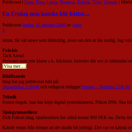
Publicerat i
Data
,
Foto
,
Linux
,
Ryggen
,
Teknik
,
Trött
,
Ubuntu
|
Märkt
En Fredag som kanske blir bättre…
Publicerat
fredag 10 oktober 2008
av
nisse
2
sömn, får väl anses som tillräcklig, även om den är lite orolig. Jag 
Fräckis
Tack Anna!
Personer som inte klarar s.k. fräckisar, historier där sex är inblandat 
[Visa mer…]
Bildfixande
Idag har jag publicerat bild på:
Skogsödlor 15/8-08
och redigerat inlägget
Fredag – Hemma 15/8-08
.
Teknik
Sonen ringde, han har köpt digital systemkamera, Nikon D90. Ska bli s
Sjukgymnastiken
Fick Frikort idag, sjukbesöken har alltså kostat 900 SEK nu. Detta inn
Kände redan från början att det skulle bli jobbigt. Det var en känsla o