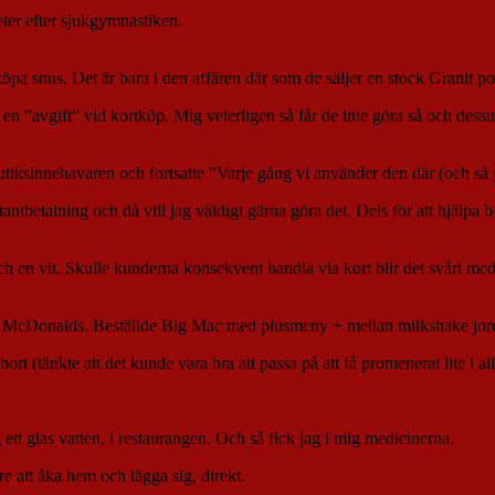
eter efter sjukgymnastiken.
köpa snus. Det är bara i den affären där som de säljer en stock Granit 
en ”avgift” vid kortköp. Mig veterligen så får de inte göra så och dessuto
 butiksinnehavaren och fortsatte ”Varje gång vi använder den där (och så
kontantbetalning och då vill jag väldigt gärna göra det. Dels för att hjäl
och en vit. Skulle kunderna konsekvent handla via kort blir det svårt me
ill McDonalds. Beställde Big Mac med plusmeny + mellan milkshake jordg
rt (tänkte att det kunde vara bra att passa på att få promenerat lite i al
 ett glas vatten, i restaurangen. Och så fick jag i mig medicinerna.
 att åka hem och lägga sig, direkt.