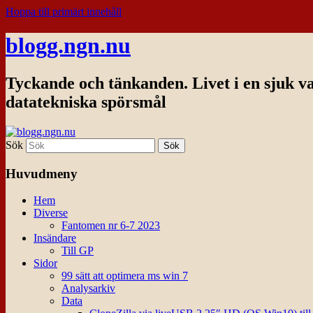
Hoppa till primärt innehåll
blogg.ngn.nu
Tyckande och tänkanden. Livet i en sjuk v
datatekniska spörsmål
Sök
Huvudmeny
Hem
Diverse
Fantomen nr 6-7 2023
Insändare
Till GP
Sidor
99 sätt att optimera ms win 7
Analysarkiv
Data