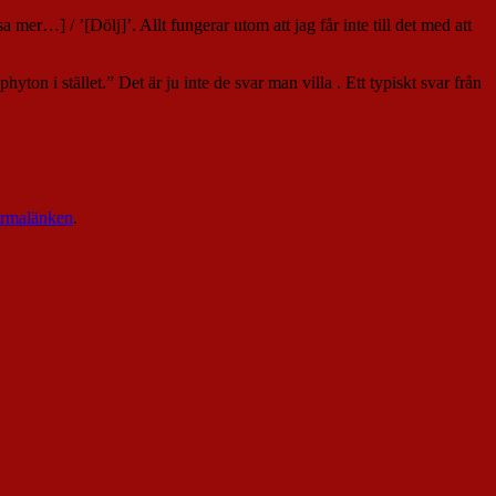
a mer…] / ’[Dölj]’. Allt fungerar utom att jag får inte till det med att
ton i stället.” Det är ju inte de svar man villa . Ett typiskt svar från
rmalänken
.