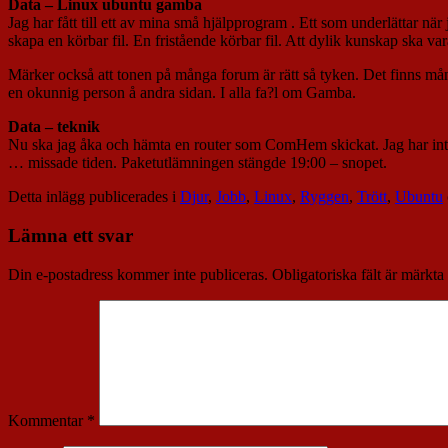
Data – Linux ubuntu gamba
Jag har fått till ett av mina små hjälpprogram . Ett som underlättar när 
skapa en körbar fil. En fristående körbar fil. Att dylik kunskap ska v
Märker också att tonen på många forum är rätt så tyken. Det finns många
en okunnig person å andra sidan. I alla fa?l om Gamba.
Data – teknik
Nu ska jag åka och hämta en router som ComHem skickat. Jag har in
… missade tiden. Paketutlämningen stängde 19:00 – snopet.
Detta inlägg publicerades i
Djur
,
Jobb
,
Linux
,
Ryggen
,
Trött
,
Ubuntu
Lämna ett svar
Din e-postadress kommer inte publiceras.
Obligatoriska fält är märkta
Kommentar
*