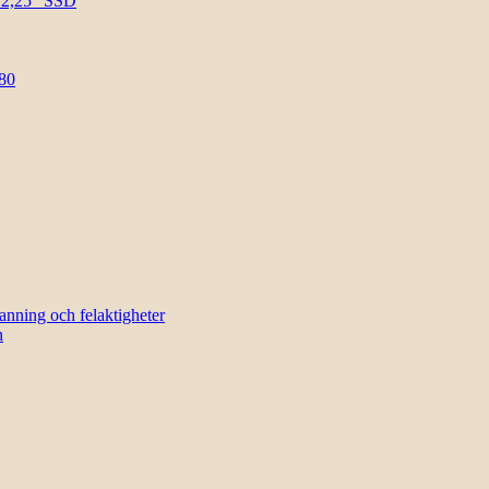
l 2,25″ SSD
80
sanning och felaktigheter
n