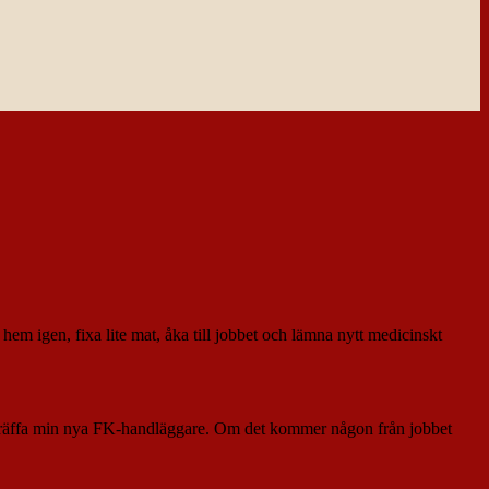
 hem igen, fixa lite mat, åka till jobbet och lämna nytt medicinskt
g träffa min nya FK-handläggare. Om det kommer någon från jobbet