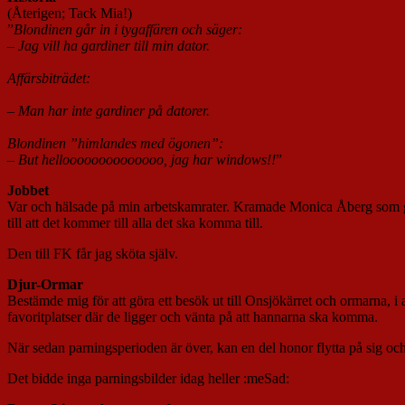
(Återigen; Tack Mia!)
”
Blondinen går in i tygaffären och säger:
– Jag vill ha gardiner till min dator.
Affärsbiträdet:
– Man har inte gardiner på datorer.
Blondinen ”himlandes med ögonen”:
– But helloooooooooooooo, jag har windows!!
”
Jobbet
Var och hälsade på min arbetskamrater. Kramade Monica Åberg som går
till att det kommer till alla det ska komma till.
Den till FK får jag sköta själv.
Djur-Ormar
Bestämde mig för att göra ett besök ut till Onsjökärret och ormarna, i al
favoritplatser där de ligger och vänta på att hannarna ska komma.
När sedan parningsperioden är över, kan en del honor flytta på sig och h
Det bidde inga parningsbilder idag heller :meSad: