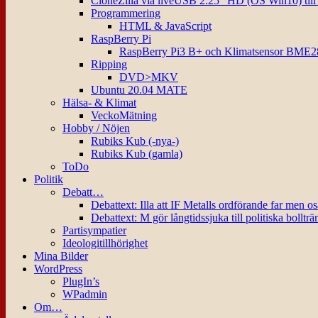
CloneZilla via liveUSB 2.25″ HD (OS Win10) til
Programmering
HTML & JavaScript
RaspBerry Pi
RaspBerry Pi3 B+ och Klimatsensor BME2
Ripping
DVD>MKV
Ubuntu 20.04 MATE
Hälsa- & Klimat
VeckoMätning
Hobby / Nöjen
Rubiks Kub (-nya-)
Rubiks Kub (gamla)
ToDo
Politik
Debatt…
Debattext: Illa att IF Metalls ordförande far men o
Debattext: M gör långtidssjuka till politiska bollträ
Partisympatier
Ideologitillhörighet
Mina Bilder
WordPress
PlugIn’s
WPadmin
Om…