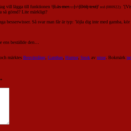
jag vill lägga till funktionen
’[Läs mer…] / [Dölj text]’
’[Vis
red (080922):
ara så gömd? Lite märkligt?
 besserwisser. Så svar man får är typ: ’löjla dig inte med gamba, kör phy
te ens beställde den…
och märktes
Besvärsläge
,
Gambas
,
Humor
,
Snok
av
nisse
. Bokmärk
pe
*