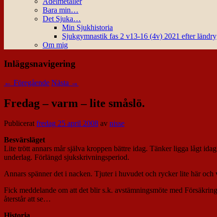
Ädelmetaller
Bara min…
Det Sjuka…
Min Sjukhistoria
Sjukgymnastik fas 2 v13-16 (4v) 2021 efter ländr
Om mig
Inläggsnavigering
←
Föregående
Nästa
→
Fredag – varm – lite småslö.
Publicerat
fredag 25 april 2008
av
nisse
Besvärsläget
Lite trött annars mår själva kroppen bättre idag. Tänker ligga lågt idag
underlag. Förlängd sjukskrivningsperiod.
Annars spänner det i nacken. Tjuter i huvudet och rycker lite här och 
Fick meddelande om att det blir s.k. avstämningsmöte med Försäkring
återstår att se…
Historia