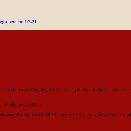
yggsoperation 1/3-21
. Den största ansträngningen blir att ta sig till den Taktila Massagen och
var i olika muskeldelar.
skassan den 3 juni 08 kl 08:15 hos min vårdcentralsdoktor. Då får ja