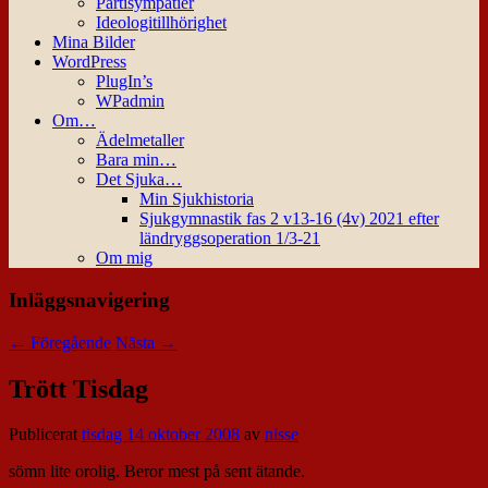
Partisympatier
Ideologitillhörighet
Mina Bilder
WordPress
PlugIn’s
WPadmin
Om…
Ädelmetaller
Bara min…
Det Sjuka…
Min Sjukhistoria
Sjukgymnastik fas 2 v13-16 (4v) 2021 efter
ländryggsoperation 1/3-21
Om mig
Inläggsnavigering
←
Föregående
Nästa
→
Trött Tisdag
Publicerat
tisdag 14 oktober 2008
av
nisse
sömn lite orolig. Beror mest på sent ätande.