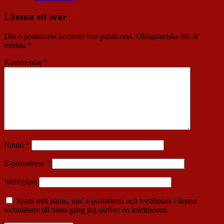
Lämna ett svar
Din e-postadress kommer inte publiceras.
Obligatoriska fält är
märkta
*
Kommentar
*
Namn
*
E-postadress
*
Webbplats
Spara mitt namn, min e-postadress och webbplats i denna
webbläsare till nästa gång jag skriver en kommentar.