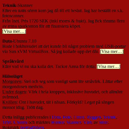
Teknik
-Skanner
Efter en natts sömn kom jag då till ett beslut. Jag har beställt en s.k.
fotoscanner.
Från Inet. Pris 1720 SEK (inkl moms & frakt). Jag fick tömma flera
av mina sparkonton för att finansiera köpet.
[Visa mer…]
Data
-Ubuntu 7.10
Hade i bakhuvudet att det kunde bli något problem med USB-portar
via Sun xVM VirtualBox. Så jag kollade upp det där.
[Visa mer…]
Språkvård
Eller vad vi nu ska kalla det. Tackar Anna för detta:
[Visa mer…]
Hälsoläget
Morgonen
: Stel och seg som vanligt samt lite småvärk. Lättar efter
morgondosen medicin.
Under dagen
: Värk i hela kroppen, inklusive huvudet, och allmänt
svårmod.
Kvällen
: Ont i huvudet, tät i näsan. Förkyld? Legat på sängen
massor idag. Trött dag.
Detta inlägg publicerades i
Data
,
Foto
,
Linux
,
Ryggen
,
Teknik
,
Trött
,
Ubuntu
och märktes
Humor
,
Skanner
,
Värk
av
nisse
.
Bokmärk
permalänken
.