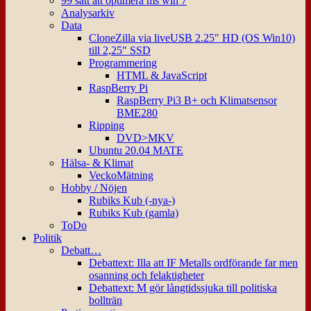
99 sätt att optimera ms win 7
Analysarkiv
Data
CloneZilla via liveUSB 2.25″ HD (OS Win10)
till 2,25″ SSD
Programmering
HTML & JavaScript
RaspBerry Pi
RaspBerry Pi3 B+ och Klimatsensor
BME280
Ripping
DVD>MKV
Ubuntu 20.04 MATE
Hälsa- & Klimat
VeckoMätning
Hobby / Nöjen
Rubiks Kub (-nya-)
Rubiks Kub (gamla)
ToDo
Politik
Debatt…
Debattext: Illa att IF Metalls ordförande far men
osanning och felaktigheter
Debattext: M gör långtidssjuka till politiska
bollträn