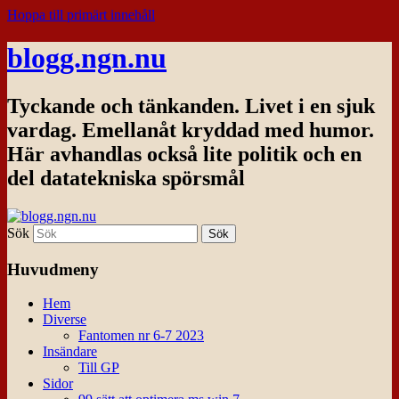
Hoppa till primärt innehåll
blogg.ngn.nu
Tyckande och tänkanden. Livet i en sjuk
vardag. Emellanåt kryddad med humor.
Här avhandlas också lite politik och en
del datatekniska spörsmål
Sök
Huvudmeny
Hem
Diverse
Fantomen nr 6-7 2023
Insändare
Till GP
Sidor