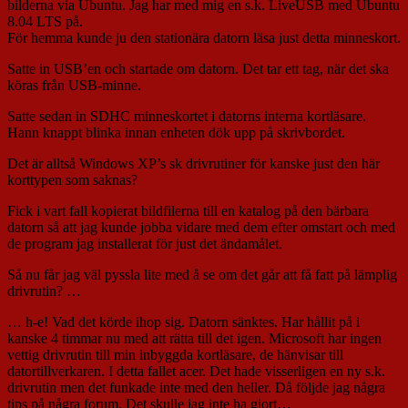
bilderna via Ubuntu. Jag har med mig en s.k. LiveUSB med Ubuntu
8.04 LTS på.
För hemma kunde ju den stationära datorn läsa just detta minneskort.
Satte in USB’en och startade om datorn. Det tar ett tag, när det ska
köras från USB-minne.
Satte sedan in SDHC minneskortet i datorns interna kortläsare.
Hann knappt blinka innan enheten dök upp på skrivbordet.
Det är alltså Windows XP’s sk drivrutiner för kanske just den här
korttypen som saknas?
Fick i vart fall kopierat bildfilerna till en katalog på den bärbara
datorn så att jag kunde jobba vidare med dem efter omstart och med
de program jag installerat för just det ändamålet.
Så nu får jag väl pyssla lite med å se om det går att få fatt på lämplig
drivrutin? …
… h-e! Vad det körde ihop sig. Datorn sänktes. Har hållit på i
kanske 4 timmar nu med att rätta till det igen. Microsoft har ingen
vettig drivrutin till min inbyggda kortläsare, de hänvisar till
datortillverkaren. I detta fallet acer. Det hade visserligen en ny s.k.
drivrutin men det funkade inte med den heller. Då följde jag några
tips på några forum. Det skulle jag inte ha gjort…