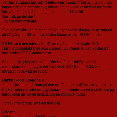
Var har Turkarna lärt sig: ”Hello, dear freind.”? Jag är inte vän med
någon här nere och för mig börjar inte en kontakt med att jag är en
kär vän. Det är i så fall något som tar en tid att bli.
Går folk på det där?
Jag blir bara irriterad.
Ska ta å renskriva lite mer anteckningar sedan ska jag ev ge mig på
att få igång kortläsaren så att den klarar att läsa SDHC-kort.
SDHC
och den interna kortläsaren på min acer Aspire 5610
Har varit i kontakt med acer support. De svarar att den kortläsaren
inte stöder SDHC-minneskort.
Så nu har jag frågad dem hur det i så fall är möjligt att läsa
minneskortet om jag gör det via LiveUSB Ubuntu 8.04. Ska bli
intressant å se vad de svarar.
Bärbar
-acer Aspire 5610
Jag har installerat Ubunt på den nu. Det går snabbare att komma ut
SDHC-minneskortet om jag startar upp ubuntu via en installation på
hårddisken än via en installation på ett USB-minne.
Försöker skrämma liv i det trådlösa…
Vädret
Det mulnar, det kanske blir regn?