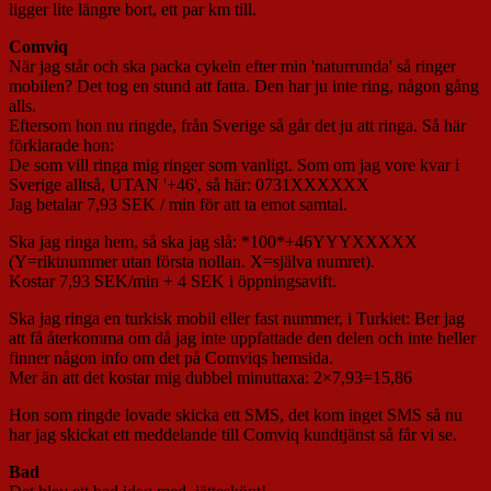
ligger lite längre bort, ett par km till.
Comviq
När jag står och ska packa cykeln efter min 'naturrunda' så ringer
mobilen? Det tog en stund att fatta. Den har ju inte ring, någon gång
alls.
Eftersom hon nu ringde, från Sverige så går det ju att ringa. Så här
förklarade hon:
De som vill ringa mig ringer som vanligt. Som om jag vore kvar i
Sverige alltså, UTAN '+46', så här: 0731XXXXXX
Jag betalar 7,93 SEK / min för att ta emot samtal.
Ska jag ringa hem, så ska jag slå: *100*+46YYYXXXXX
(Y=riktnummer utan första nollan. X=själva numret).
Kostar 7,93 SEK/min + 4 SEK i öppningsavift.
Ska jag ringa en turkisk mobil eller fast nummer, i Turkiet: Ber jag
att få återkomma om då jag inte uppfattade den delen och inte heller
finner någon info om det på Comviqs hemsida.
Mer än att det kostar mig dubbel minuttaxa: 2×7,93=15,86
Hon som ringde lovade skicka ett SMS, det kom inget SMS så nu
har jag skickat ett meddelande till Comviq kundtjänst så får vi se.
Bad