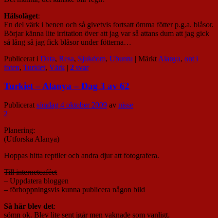
Hälsoläget
:
En del värk i benen och så givetvis fortsatt ömma fötter p.g.a. blåsor.
Börjar känna lite irritation över att jag var så attans dum att jag gick
så lång så jag fick blåsor under fötterna…
Publicerat i
Data
,
Resa
,
Sjukdom
,
Ubuntu
|
Märkt
Alanya
,
ont i
foten
,
Turkiet
,
Värk
|
2
svar
Turkiet – Alanya – Dag 3 av 62
Publicerat
söndag 4 oktober 2009
av
nisse
2
Planering:
(Utforska Alanya)
Hoppas hitta
reptiler
och andra djur att fotografera.
Till internetcaféet
– Uppdatera bloggen
– förhoppningsvis kunna publicera någon bild
Så här blev det
:
sömn ok. Blev lite sent igår men vaknade som vanligt.