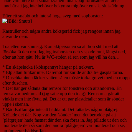
hade varit nere och städat kvällen innan. Jag förutsätter att detta
innebär att jag inte behöver bekymra mig över en s.k. slutstädning.
Efter ett snabbt och inte så noga svep med sopborsten:
Kastruller och några andra köksgeråd fick jag rengöra innan jag
använde dem.
Toaletten var smutsig. Kontaktpersonen sa att hon slitit med att
försöka få den ren. Jag tog toaborsten och vispade runt, längst ned,
efter att hon gått. Nu är WC-stolen så ren som jag vill ha den…
* En skåpslucka i kökspentryt hänger på trekvart.
* Elplattan funkar inte. Däremot funkar de andra tre gasplattorna.
* Duschkabinen läcker vatten så en måste torka golvet med en mopp
efter duschen.
* Det hänger sådana där remsor för fönstren och altandörren. En
remsa var nedramlad (jag satte upp den idag). Remsorna går att
vinkla men inte flytta på. Det är ett par plastdetaljer som är sönder
uppe i skenan.
* Bäddsoffan går inte att bädda ut. Det fattades någon plåtgrej.
Kollade det där. Nog var den ’sönder’ men det berodde på att
’plåtgrejen’ hade fastnat där den ska föras in. Jag pillade ut den och
monterade den så som den andra ’plåtgrejen’ var monterad och se,
nu fungerar bäddsoffan.