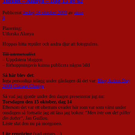
Turkiet – Alanya – Dag 15 av 62
Publicerat
fredag 16 oktober 2009
av
nisse
8
Planering:
Utforska Alanya
Hoppas hitta reptiler och andra djur att fotografera.
Till internetcaféet
– Uppdatera bloggen
– förhoppningsvis kunna publicera någon bild
Så här blev det
:
Inga personliga inlägg under gårdagen då det var:
Blog Action Day
2009 Climate Change
.
Så vad jag gjorde under den dagen presenterar jag nu:
Torsdagen den 15 oktober, dag 14
Eftersom det var ett oherrans oväder här som var som värst under
onsdagen så fortsatte jag att läsa jag boken: “
Men inte om det gäller
din dotter
“, Jan Guillou.
Läste slut den nu på morgonen.
Lite rengöring
(vad annars…)