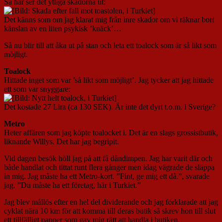
Så här ser det ytliga skadorna ut:
Det känns som om jag klarat mig från inre skador om vi räknar bort
känslan av en liten psykisk ’knäck’…
Så nu blir till att åka ut på stan och leta ett toalock som är så likt som
möjligt.
Toalock
Hittade inget som var ’så likt som möjligt’. Jag tycker att jag hittade
ett som var snyggare:
Det kostade 27 Lira (ca 130 SEK). Är inte det dyrt t.o.m. i Sverige?
Metro
Heter affären som jag köpte toalocket i. Det är en slags grossistbutik,
liknande Willys. Det har jag begripit.
Vid dagen besök höll jag på att få dåndimpen. Jag har varit där och
både handlat och tittat runt flera gånger men idag vägrade de släppa
in mig. Jag måste ha ett Metro-kort. ”Fint, ge mig ett då.”, svarade
jag. ”Du måste ha ett företag, här i Turkiet.”
Jag blev mållös efter en hel del dividerande och jag förklarade att jag
cyklat nära 10 km för att komma till deras butik så skrev hon till slut
ett tillfälligt papper som gav mig rätt att handla i butiken.