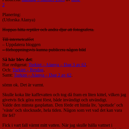
2
Planering:
(Utforska Alanya)
Hoppas hitta reptiler och andra djur att fotografera.
Till internetcaféet
– Uppdatera bloggen
– förhoppningsvis kunna publicera någon bild
Så här blev det
:
Har redigerat:
Turkiet – Alanya – Dag 3 av 62
.
Och:
Turkiet – Resdag
.
Samt:
Turkiet – Alanya – Dag 2 av 62
.
sömn ok. Det är varmt.
Skulle koka lite kaffevatten och tog då fram en liten kittel, vilken jag
givetvis fick göra rent först, både invändigt och utvändigt.
Valde den minsta gasplattan. Den förde ett himla liv, ’spottade’ och
’väste’ och slocknade, hela tiden. Någon som vet vad det kan vara
för fel?
Fick i vart fall värmt mitt vatten. När jag skulle hälla vattnet i