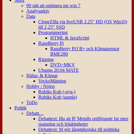
Sidor
99 sätt att optimera ms win 7
Analysarkiv
Data
CloneZilla via liveUSB 2.25″ HD (OS Win10)
till 2,25″ SSD
Programmering
HTML & JavaScript
RaspBerry Pi
RaspBerry Pi3 B+ och Klimatsensor
BME280
Ripping
DVD>MKV
Ubuntu 20.04 MATE
Hälsa- & Klimat
VeckoMätning
Hobby / Nöjen
Rubiks Kub (-nya-)
Rubiks Kub (gamla)
ToDo
Politik
Debatt…
Debattext: Illa att IF Metalls ordförande far men
osanning och felaktigheter
Debattext: M gör långtidssjuka till politiska