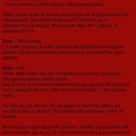
* En av stolarna på balkongen är ohälsosamt instabil.
Håller det på så här så kan jag snart begära att få slippa betala sista
månadshyran. Ska faktiskt kolla med G Nilervall om en
prisreducering är möjligt. Men bäst att vänta lite – jag kan ju
upptäcka fler fel.
Data
– filöverföring
Lyckades komma i kontakt med den där hårddisken som jag har
ståendes på golvet i hustruns rum och nu lyckats överföra några
bildfiler.
Data
– foto
Skulle tanka bilder från nya kamerans minneskort, via datorns
inbyggda kortläsare. Hände inget…
Tog då fram den externa kortläsaren som jag har med för att kunna
läsa CompactFlash kort. Satte minneskortet SDHC i den. Hände
inget.
Nu blev det lite nervöst. För att slippa ha med mig alldeles för
mycket kablar så lät jag USB-kablarna till kamerorna vara kvar
hemma.
Innan jag gav mig iväg på ’the mission’ att hitta en passande USB-
kabel så tänkte jag att jag får nog först pröva om jag kan komma åt