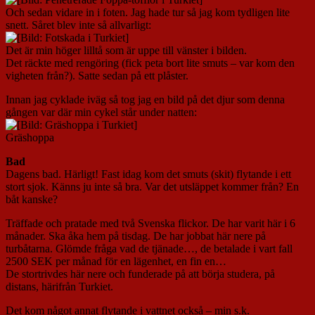
Och sedan vidare in i foten. Jag hade tur så jag kom tydligen lite
snett. Såret blev inte så allvarligt:
Det är min höger lilltå som är uppe till vänster i bilden.
Det räckte med rengöring (fick peta bort lite smuts – var kom den
vigheten från?). Satte sedan på ett plåster.
Innan jag cyklade iväg så tog jag en bild på det djur som denna
gången var där min cykel står under natten:
Gräshoppa
Bad
Dagens bad. Härligt! Fast idag kom det smuts (skit) flytande i ett
stort sjok. Känns ju inte så bra. Var det utsläppet kommer från? En
båt kanske?
Träffade och pratade med två Svenska flickor. De har varit här i 6
månader. Ska åka hem på tisdag. De har jobbat här nere på
turbåtarna. Glömde fråga vad de tjänade…, de betalade i vart fall
2500 SEK per månad för en lägenhet, en fin en…
De stortrivdes här nere och funderade på att börja studera, på
distans, härifrån Turkiet.
Det kom något annat flytande i vattnet också – min s.k.