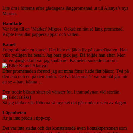
Lite öm i fötterna efter gårdagens långpromenad ut till Alanya’s nya
Marina.
Handlade
Var iväg till en ’Market’ Migros. Också en rätt så lång promenad.
Köpte toarullar papperslappar och vatten.
Kamel
Fotograferade en kamel. Det blev ett jäkla liv på kamelägaren. Han
ville tydligen ha betalt. Jag bara gick jag. Då följde han efter. Men
för en gångs skull var jag snabbare. Kamelen sinkade honom.
Efter promenaden förstod jag att mina fötter hade fått blåsor. Två på
den ena och en på den andra. De två blåsorna ’i’ var sin häl går inte
att se – bara känna…
Den tredje blåsan sitter på vänster fot, i trampdynan vid stortån.
Så jag tänker vila fötterna så mycket det går under resten av dagen.
Lägenheten
Är ju inte precis i tipp-top.
Det var inte städat och det konstaterade även kontaktpersonen som