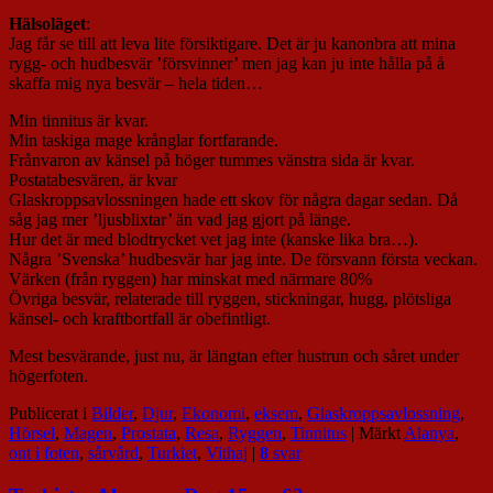
Hälsoläget
:
Jag får se till att leva lite försiktigare. Det är ju kanonbra att mina
rygg- och hudbesvär ’försvinner’ men jag kan ju inte hålla på å
skaffa mig nya besvär – hela tiden…
Min tinnitus är kvar.
Min taskiga mage krånglar fortfarande.
Frånvaron av känsel på höger tummes vänstra sida är kvar.
Postatabesvären, är kvar
Glaskroppsavlossningen hade ett skov för några dagar sedan. Då
såg jag mer ’ljusblixtar’ än vad jag gjort på länge.
Hur det är med blodtrycket vet jag inte (kanske lika bra…).
Några ’Svenska’ hudbesvär har jag inte. De försvann första veckan.
Värken (från ryggen) har minskat med närmare 80%
Övriga besvär, relaterade till ryggen, stickningar, hugg, plötsliga
känsel- och kraftbortfall är obefintligt.
Mest besvärande, just nu, är längtan efter hustrun och såret under
högerfoten.
Publicerat i
Bilder
,
Djur
,
Ekonomi
,
eksem
,
Glaskroppsavlossning
,
Hörsel
,
Magen
,
Prostata
,
Resa
,
Ryggen
,
Tinnitus
|
Märkt
Alanya
,
ont i foten
,
sårvård
,
Turkiet
,
Vithaj
|
8
svar