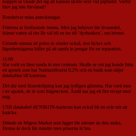
koppen så visade det sig att kannan läckte nere vid pipfästet. Varför
blev jag inte förvånad?
Renskriver mina anteckningar.
Fötterna är fortfarande ömma. Men jag behöver lite livsmedel,
främst vatten så det får väl bli en tur till ’dyrbutiken’, om hörnet.
Glömde nämna att polen är sönder också, den läcker och
lägenhetsägarna håller på att samla in pengar för en reparation.
11:00
Har varit en liten runda in mot centrum. Skulle se om jag kunde hitta
ett apotek som har Natriumflourid 0,2% och en butik som säljer
datakablar till kameran.
Det där med floursköljning kan jag tydligen glömma. Har varit inne
i tre apotek, de är som frågetecken. Ändå har jag ett fint recept med
mig.
USB datakabel till NIKON-kameran kan också bli en svår nöt att
knäcka.
Hittade en Migros Market som ligger lite närmre än den andra.
Denna är dock lite mindre men priserna är bra.