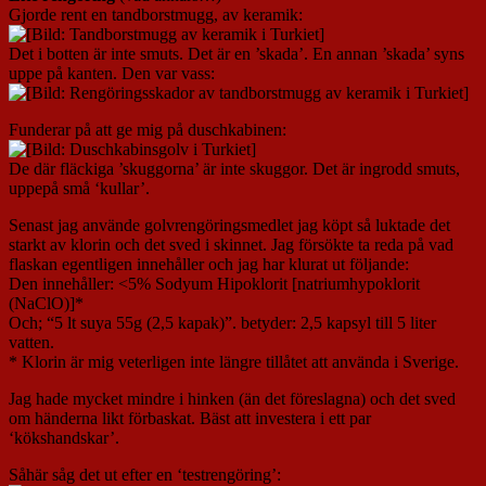
Gjorde rent en tandborstmugg, av keramik:
Det i botten är inte smuts. Det är en ’skada’. En annan ’skada’ syns
uppe på kanten. Den var vass:
Funderar på att ge mig på duschkabinen:
De där fläckiga ’skuggorna’ är inte skuggor. Det är ingrodd smuts,
uppepå små ‘kullar’.
Senast jag använde golvrengöringsmedlet jag köpt så luktade det
starkt av klorin och det sved i skinnet. Jag försökte ta reda på vad
flaskan egentligen innehåller och jag har klurat ut följande:
Den innehåller: <5% Sodyum Hipoklorit [natriumhypoklorit
(NaClO)]*
Och; “5 lt suya 55g (2,5 kapak)”. betyder: 2,5 kapsyl till 5 liter
vatten.
* Klorin är mig veterligen inte längre tillåtet att använda i Sverige.
Jag hade mycket mindre i hinken (än det föreslagna) och det sved
om händerna likt förbaskat. Bäst att investera i ett par
‘kökshandskar’.
Såhär såg det ut efter en ‘testrengöring’: