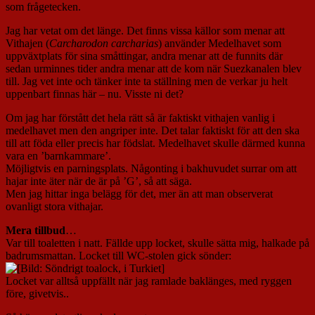
som frågetecken.
Jag har vetat om det länge. Det finns vissa källor som menar att
Vithajen (
Carcharodon carcharias
) använder Medelhavet som
uppväxtplats för sina småttingar, andra menar att de funnits där
sedan urminnes tider andra menar att de kom när Suezkanalen blev
till. Jag vet inte och tänker inte ta ställning men de verkar ju helt
uppenbart finnas här – nu. Visste ni det?
Om jag har förstått det hela rätt så är faktiskt vithajen vanlig i
medelhavet men den angriper inte. Det talar faktiskt för att den ska
till att föda eller precis har födslat. Medelhavet skulle därmed kunna
vara en ’barnkammare’.
Möjligtvis en parningsplats. Någonting i bakhuvudet surrar om att
hajar inte äter när de är på ’G’, så att säga.
Men jag hittar inga belägg för det, mer än att man observerat
ovanligt stora vithajar.
Mera tillbud
…
Var till toaletten i natt. Fällde upp locket, skulle sätta mig, halkade på
badrumsmattan. Locket till WC-stolen gick sönder:
Locket var alltså uppfällt när jag ramlade baklänges, med ryggen
före, givetvis..