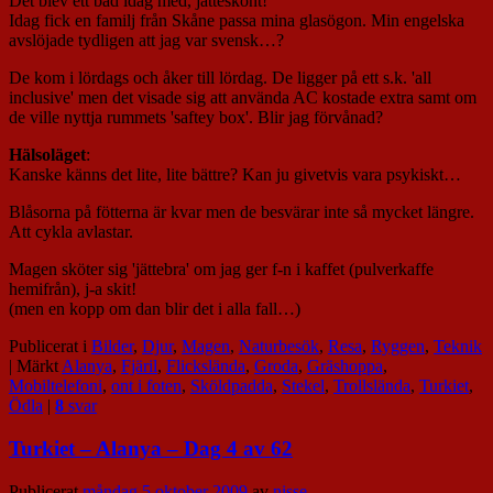
Det blev ett bad idag med, jätteskönt!
Idag fick en familj från Skåne passa mina glasögon. Min engelska
avslöjade tydligen att jag var svensk…?
De kom i lördags och åker till lördag. De ligger på ett s.k. 'all
inclusive' men det visade sig att använda AC kostade extra samt om
de ville nyttja rummets 'saftey box'. Blir jag förvånad?
Hälsoläget
:
Kanske känns det lite, lite bättre? Kan ju givetvis vara psykiskt…
Blåsorna på fötterna är kvar men de besvärar inte så mycket längre.
Att cykla avlastar.
Magen sköter sig 'jättebra' om jag ger f-n i kaffet (pulverkaffe
hemifrån), j-a skit!
(men en kopp om dan blir det i alla fall…)
Publicerat i
Bilder
,
Djur
,
Magen
,
Naturbesök
,
Resa
,
Ryggen
,
Teknik
|
Märkt
Alanya
,
Fjäril
,
Flickslända
,
Groda
,
Gräshoppa
,
Mobiltelefoni
,
ont i foten
,
Sköldpadda
,
Stekel
,
Trollslända
,
Turkiet
,
Ödla
|
8
svar
Turkiet – Alanya – Dag 4 av 62
Publicerat
måndag 5 oktober 2009
av
nisse