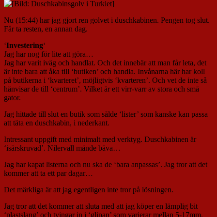
Nu (15:44) har jag gjort ren golvet i duschkabinen. Pengen tog slut.
Får ta resten, en annan dag.
‘
Investering
‘
Jag har nog för lite att göra…
Jag har varit iväg och handlat. Och det innebär att man får leta, det
är inte bara att åka till ‘butiken’ och handla. Invånarna här har koll
på butikerna i ‘kvarteret’, möjligtvis ‘kvarteren’. Och vet de inte så
hänvisar de till ‘centrum’. Vilket är ett virr-varr av stora och små
gator.
Jag hittade till slut en butik som sålde ‘lister’ som kanske kan passa
att täta en duschkabin, i nederkant.
Intressant uppgift med minimalt med verktyg. Duschkabinen är
‘isärskruvad’. Nilervall månde bäva…
Jag har kapat listerna och nu ska de ‘bara anpassas’. Jag tror att det
kommer att ta ett par dagar…
Det märkliga är att jag egentligen inte tror på lösningen.
Jag tror att det kommer att sluta med att jag köper en lämplig bit
‘plastslang’ och tvingar in i ‘glipan’ som varierar mellan 5-17mm.