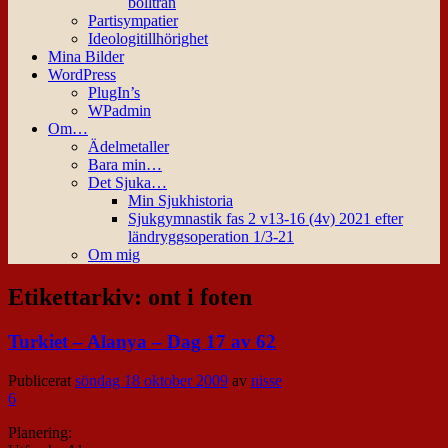
bollträn
Partisympatier
Ideologitillhörighet
Mina Bilder
WordPress
PlugIn’s
WPadmin
Om…
Ädelmetaller
Bara min…
Det Sjuka…
Min Sjukhistoria
Sjukgymnastik fas 2 v13-16 (4v) 2021 efter
ländryggsoperation 1/3-21
Om mig
Etikettarkiv:
ont i foten
Turkiet – Alanya – Dag 17 av 62
Publicerat
söndag 18 oktober 2009
av
nisse
6
Planering: