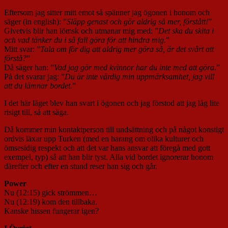
Eftersom jag sitter mitt emot så spänner jag ögonen i honom och
säger (in english): ”
Släpp genast och gör aldrig så mer, förstått!
”
Givetvis blir han lömsk och utmanar mig med: ”
Det ska du skita i
och vad tänker du i så fall göra för att hindra mig.
”
Mitt svar: ”
Tala om för dig att aldrig mer göra så, är det svårt att
förstå?
”
Då säger han: ”
Vad jag gör med kvinnor har du inte med att göra.
”
På det svarar jag: ”
Du är inte värdig min uppmärksamhet, jag vill
att du lämnar bordet.
”
I det här läget blev han svart i ögonen och jag förstod att jag låg lite
risigt till, så att säga.
Då kommer min kontaktperson till undsättning och på något konstigt
ordvis läxar upp Turken (med en harang om olika kulturer och
ömsesidig respekt och att det var hans ansvar att föregå med gott
exempel, typ) så att han blir tyst. Alla vid bordet ignorerar honom
därefter och efter en stund reser han sig och går.
Power
Nu (12:15) gick strömmen…
Nu (12:19) kom den tillbaka.
Kanske hissen fungerar igen?