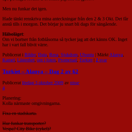
Men nu funkar det igen.
Hade tänkt renskriva mina anteckningar från den 2 & 3 Okt. Det får
anstå tills i morgon. Det börjar ju snart bli dags för sängående.
Hälsoläget
:
Om vi bortser från fotblåsorna så tycker jag att det känns OK. Inget
har i vart fall blivit värre.
Publicerat i
Bilder
,
Data
,
Resa
,
Sjukdom
,
Ubuntu
|
Märkt
Alanya
,
Kamel
,
Lägenhet
,
ont i foten
,
Promenad
,
Turkiet
|
2
svar
Turkiet – Alanya – Dag 2 av 62
Publicerat
lördag 3 oktober 2009
av
nisse
4
Planering:
Kolla närmaste omgivningarna.
Fixa en stadskarta.
Hur funkar transporter?
Vespa? City Bike (cykel)?