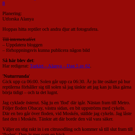
8
Planering:
Utforska Alanya
Hoppas hitta reptiler och andra djur att fotografera.
Till internetcaféet
– Uppdatera bloggen
– förhoppningsvis kunna publicera någon bild
Så här blev det
:
Har redigerat:
Turkiet – Alanya – Dag 5 av 62
.
'Nuturrunda
'
Gick upp ca 06:00. Solen går upp ca 06:30. Är ju lite osäker på hur
reptilerna förhåller sig till solen så jag tänkte att jag kan ju lika gärna
börja tidigt – och ta det lugnt.
Jag cyklade österut. Såg ju en 'flod' där igår. Nästan fram till Metro.
Följer floden Obacay, västra sidan, en bit uppströms med cykeln.
Där en bro går över floden, vid Moskén, ställde jag cykeln. Jag låste
fast den i Moskén. Tänkte att där borde den väl vara säker.
Väljer en stig rakt in i en citrusodling och kommer så till slut fram till
'floden'. Den är mer som en bäck.