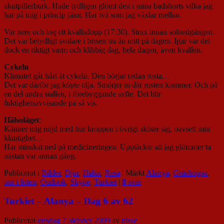
akutpillerburk. Hade tydligen glömt den i mina badshorts vilka jag
har på mig i princip jämt. Har två som jag växlar mellan.
Var nere och tog ett kvällsdopp (17:30). Strax innan solnedgången.
Det var betydligt svalare i brisen nu än mitt på dagen. Igår var det
dock en riktigt varm och klibbig dag, hela dagen, även kvällen.
Cykeln
Klimatet går hårt åt cykeln. Den börjar redan rosta…
Det var därför jag köpte olja. Smörjer in där rosten kommer. Och på
en del andra ställen, i förebyggande syfte. Det blir
fuktighetsavvisande på så vis.
Hälsoläget
:
Känner mig nöjd med hur kroppen i övrigt sköter sig, oavsett min
klantighet…
Har minskat ned på medicineringen. Upptäckte att jag glömmer ta
nästan var annan gång.
Publicerat i
Bilder
,
Djur
,
Hälsa
,
Resa
|
Märkt
Alanya
,
Gräshoppa
,
ont i foten
,
Outlook
,
Skype
,
Turkiet
|
8
svar
Turkiet – Alanya – Dag 6 av 62
Publicerat
onsdag 7 oktober 2009
av
nisse