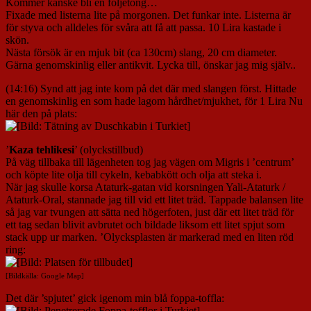
Kommer kanske bli en följetong…
Fixade med listerna lite på morgonen. Det funkar inte. Listerna är
för styva och alldeles för svåra att få att passa. 10 Lira kastade i
skön.
Nästa försök är en mjuk bit (ca 130cm) slang, 20 cm diameter.
Gärna genomskinlig eller antikvit. Lycka till, önskar jag mig själv..
(14:16) Synd att jag inte kom på det där med slangen först. Hittade
en genomskinlig en som hade lagom hårdhet/mjukhet, för 1 Lira Nu
här den på plats:
’
Kaza tehlikesi
’ (olyckstillbud)
På väg tillbaka till lägenheten tog jag vägen om Migris i ’centrum’
och köpte lite olja till cykeln, kebabkött och olja att steka i.
När jag skulle korsa Ataturk-gatan vid korsningen Yali-Ataturk /
Ataturk-Oral, stannade jag till vid ett litet träd. Tappade balansen lite
så jag var tvungen att sätta ned högerfoten, just där ett litet träd för
ett tag sedan blivit avbrutet och bildade liksom ett litet spjut som
stack upp ur marken. ’Olycksplasten är markerad med en liten röd
ring:
[Bildkälla: Google Map]
Det där ’spjutet’ gick igenom min blå foppa-toffla: