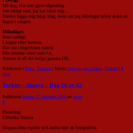
I Övrigt
Slö dag. Har inte gjort någonting.
Inte riktigt sant, jag har rakat mig…
Tänker lägga mig tidigt idag, även om jag tillbringat större delen av
dagen i sängen.
Hälsoläget
:
Som vanligt:
Längtar efter hustrun.
Har ont i högerfoten (såret)
Min tinnitus väser som f-n.
Annars är all det övriga ganska OK.
Publicerat i
Resa
,
Tinnitus
|
Märkt
Alanya
,
ont i foten
,
Turkiet
|
6
svar
Turkiet – Alanya – Dag 16 av 62
Publicerat
lördag 17 oktober 2009
av
nisse
8
Planering:
Utforska Alanya
Hoppas hitta reptiler och andra djur att fotografera.