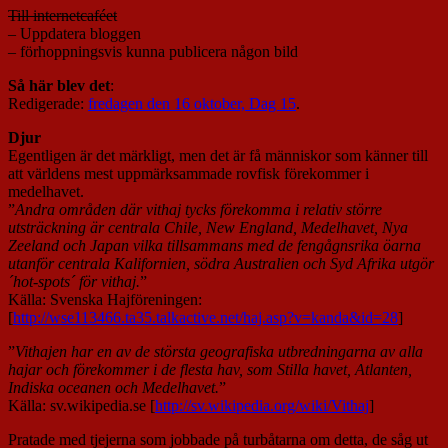
Till internetcaféet
– Uppdatera bloggen
– förhoppningsvis kunna publicera någon bild
Så här blev det
:
Redigerade:
fredagen den 16 oktober, Dag 15
.
Djur
Egentligen är det märkligt, men det är få människor som känner till
att världens mest uppmärksammade rovfisk förekommer i
medelhavet.
”
Andra områden där vithaj tycks förekomma i relativ större
utsträckning är centrala Chile, New England, Medelhavet, Nya
Zeeland och Japan vilka tillsammans med de fengågnsrika öarna
utanför centrala Kalifornien, södra Australien och Syd Afrika utgör
´hot-spots´ för vithaj.
”
Källa: Svenska Hajföreningen:
[
http://wse113466.ta35.talkactive.net/haj.asp?v=kanda&id=28
]
”
Vithajen har en av de största geografiska utbredningarna av alla
hajar och förekommer i de flesta hav, som Stilla havet, Atlanten,
Indiska oceanen och Medelhavet.
”
Källa: sv.wikipedia.se [
http://sv.wikipedia.org/wiki/Vithaj
]
Pratade med tjejerna som jobbade på turbåtarna om detta, de såg ut