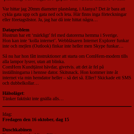
Var hittar jag 20mm diameter plastslang, i Alanya? Det är bara att
cykla gata upp och gata ned och leta. Här finns inga förteckningar
eller företagslistor. Ja, jag har då inte hittat några…
Dataproblem
Hustrun har ett ‘märkligt’ fel med datorerna hemma i Sverige.
Hon kan inte ‘kolla internet’. Webbläsaren Internet Explorer funkar
inte och mejlen (Outlook) finkar inte heller men Skype funkar…
Så nu har hon fått instruktioner att starta om ComHem-modem tills
alla lampor lysrer, utan att blinka.
ComHem Kundtjänst hävdar, givetvis. att det är fel på
inställningarna i hennse dator. Skitsnack. Hon kommer inte åt
internet via min hemdator heller – så det så. Eller? Skickade ett SMS
och dubbelkollar…
Hälsoläget
:
Tänker faktiskt inte gnälla alls…
Idag:
F
redagen den 16 oktober, dag 15
Duschkabinen