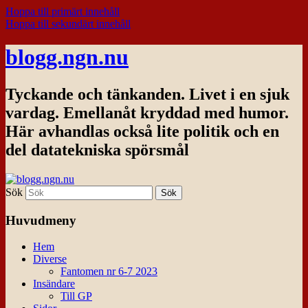
Hoppa till primärt innehåll
Hoppa till sekundärt innehåll
blogg.ngn.nu
Tyckande och tänkanden. Livet i en sjuk
vardag. Emellanåt kryddad med humor.
Här avhandlas också lite politik och en
del datatekniska spörsmål
Sök
Huvudmeny
Hem
Diverse
Fantomen nr 6-7 2023
Insändare
Till GP