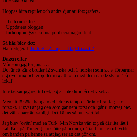
Utforska Alanya
Hoppas hitta reptiler och andra djur att fotografera.
Till internetcaféet
– Uppdatera bloggen
– förhoppningsvis kunna publicera någon bild
Så här blev det
:
Har redigerat:
Turkiet – Alanya – Dag 16 av 62
.
Dagen efter
Mår som jag förtjänar…
Det är ett gäng brudar (2 svenska och 1 norska) som s.a.s. förbarmar
sig över mig och erbjuder mig att följa med dem när de ska ut ’på
lokal’.
Inte tackar jag nej till det, jag är inte dum på det viset…
Men att försöka hänga med i deras tempo – är inte bra. Jag har
försökt. Likväl är jag den som går hem först och igår (i morse) blev
det väl senare än vanligt. Det känns så nu i vart fall…
Jag blev ’ovän’ med en Turk. Min Norska vän tog så där lite lätt i
kalufsen på Turken (han stötte på henne), då tar han tag och vrider
om handen på henne så att jag ser att det gör ont.