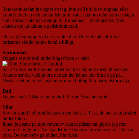
Studerade sedan insläppet ett tag. Inte en Turk blev stoppad eller
kontrollerad en och annan icketurk slank igenom efter som de såg ut
som Turkar. Inte kan man ju bli förbannad – meningslöst. Men
snacka om att känna sig diskriminerad.
Och jag begrep ju vad de var ute efter. De ville inte att främst
turisterna skulle kunna handla billigt.
Sårkontroll
Dagens sårkontroll under högerfoten är klar:
Ser att det sitter lite smuts under det lösa skinnet mest till vänster.
Annars ser det väldigt bra ut men det känns inte bra att gå på…
Visst är det bra med småkameror med riktigt bra närbildsförmåga.
Bad
Dagens bad. Nästan ingen vind. Varmt. Svalkade gott.
Vilat
Sov en stund i eftermiddagsvärmen (siesta). Passade på att lufta såret
under foten.
Innan jag satte på nytt vattenavvisande plåster så gjorde jag rent
såret mer noggrant. Nu ska det inte finnas några små svarta ’fläckar’
kvar. De som syns på bilden, här ovan.