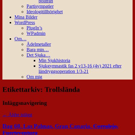
bollträn
Partisympatier
Ideologitillhörighet
Mina Bilder
WordPress
PlugIn’s
WPadmin
Om…
Ädelmetaller
Bara min…
Det Sjuka…
Min Sjukhistoria
Sjukgymnastik fas 2 v13-16 (4v) 2021 efter
ländryggsoperation 1/3-21
Om mig
Etikettarkiv:
Trollslända
Inläggsnavigering
←
Äldre inlägg
Dag 60. Las Palmas, Gran Canaria.
Corralejo,
Fuerteventura