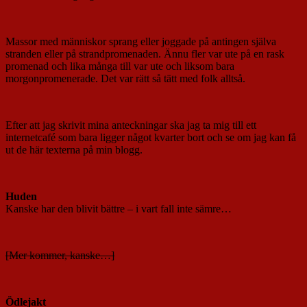
Massor med människor sprang eller joggade på antingen själva
stranden eller på strandpromenaden. Ännu fler var ute på en rask
promenad och lika många till var ute och liksom bara
morgonpromenerade. Det var rätt så tätt med folk alltså.
Efter att jag skrivit mina anteckningar ska jag ta mig till ett
internetcafé som bara ligger något kvarter bort och se om jag kan få
ut de här texterna på min blogg.
Huden
Kanske har den blivit bättre – i vart fall inte sämre…
[Mer kommer, kanske…]
Ödlejakt