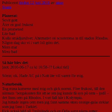
Publicerat
lördag 12 juni 2010
av
nisse
Svara
Planerat
:
Sovit gott
Äter en god frukost
En promenad
Lite bad
Kolla smådjurslivet. Alternativt en scooterresa in till staden Rhodos.
Någon dag ska vi i vart fall göra det.
Mera mat
Mera bad
Så här blev det
:
[not. 2010-06-17 ca kl 16:58-?? Lokal tid]
Sömn; ok. Hade AC på i Natt lite väl varmt för mig.
Naturbesök
.
Tog mina kameror med mig och gick norrut. Före frukost, till den
närmsta ’bergskanten för att se om jag kunde få syn på orm – jodå –
det finns orm på Rhodos. I vart fall här i Kolympia.
Jag hittade ingen orm men jag fann samma stora orange-gula steklar
som jag fann i Turkiet.
Fick också bild på Trollslända och en Ödla samt några getter.