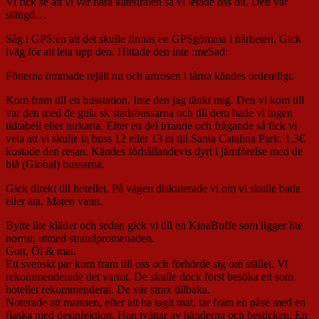
Vi fick se att vi var nära katedralen så vi letade oss dit. Den var
stängd…
Såg i GPS:en att det skulle finnas en GPSgömma i närheten. Gick
iväg för att leta upp den. Hittade den inte :meSad:
Fötterna ömmade rejält nu och artrosen i tårna kändes ordentligt.
Kom fram till en busstation. Inte den jag tänkt mig. Den vi kom till
var den med de gula sk stadsbussarna och till dem hade vi ingen
tidtabell eller turkarta. Efter en del irrande och frågande så fick vi
veta att vi skulle ta buss 12 eller 13 in till Santa Catalina Park. 1,3€
kostade den resan. Kändes förhållandevis dyrt i jämförelse med de
blå (Global) bussarna.
Gick direkt till hotellet. På vägen diskuterade vi om vi skulle bada
eller äta. Maten vann.
Bytte lite kläder och sedan gick vi till en KinaBuffe som ligger lite
norrut, utmed strandpromenaden.
Gott, Öl & mat.
Ett svenskt par kom fram till oss och förhörde sig om stället. Vi
rekommenderade det varmt. De skulle dock först besöka ett som
hotellet rekommenderat. De var strax tillbaka.
Noterade att mannen, efter att ha tagit mat, tar fram en påse med en
flaska med desinfektion. Han tvättar av händerna och besticken. En