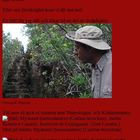
Efter stor försiktighet kom vi till slut ned.
En bild där jag står och kikar på en del av nedgången:
[Fotograf: Hustrun]
Väl nere så gick vi västerut mot 'Pinjeskogen' och Koidammarna:
Med på bilden; Myskand (tamvarianten) (
Cairina
moschata
)