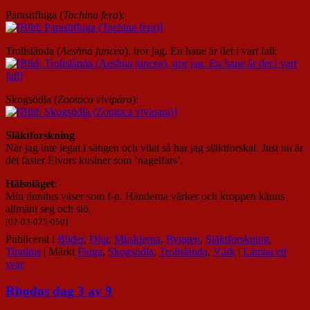
Parasitfluga (
Tachina fera
):
Trollslända (
Aeshna juncea
), tror jag. En hane är det i vart fall:
Skogsödla (
Zootoca vivipara
)
:
Släktforskning
När jag inte legat i sängen och vilat så har jag släktforskat. Just nu är
det faster Eivors kusiner som ’nagelfars’.
Hälsoläget
:
Min tinnitus väser som f-n. Händerna värker och kroppen känns
allmänt seg och slö.
[02-03-025-050]
Publicerat i
Bilder
,
Djur
,
Musklerna
,
Ryggen
,
Släktforskning
,
Tinnitus
|
Märkt
Fluga
,
Skogsödla
,
Trollslända
,
Värk
|
Lämna ett
svar
Rhodos dag 3 av 9