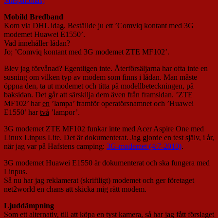
Mobild Bredband
Kom via DHL idag. Beställde ju ett ’Comviq kontant med 3G
modemet Huawei E1550’.
Vad innehåller lådan?
Jo; ’Comviq kontant med 3G modemet ZTE MF102’.
Blev jag förvånad? Egentligen inte. Återförsäljarna har ofta inte en
susning om vilken typ av modem som finns i lådan. Man måste
öppna den, ta ut modemet och titta på modellbeteckningen, på
baksidan. Det går att särskilja dem även från framsidan. ’ZTE
MF102’ har
en
’lampa’ framför operatörsnamnet och ’Huawei
E1550’ har
två
’lampor’.
3G modemet ZTE MF102 funkar inte med Acer Aspire One med
Linux Linpus Lite. Det är dokumenterat. Jag gjorde en test själv, i år,
när jag var på Hafstens camping:
3G-modemet (4/7-2010)
.
3G modemet Huawei E1550 är dokumenterat och ska fungera med
Linpus.
Så nu har jag reklamerat (skriftligt) modemet och ger företaget
net2world en chans att skicka mig rätt modem.
Ljuddämpning
Som ett alternativ, till att köpa en tyst kamera, så har jag fått förslaget