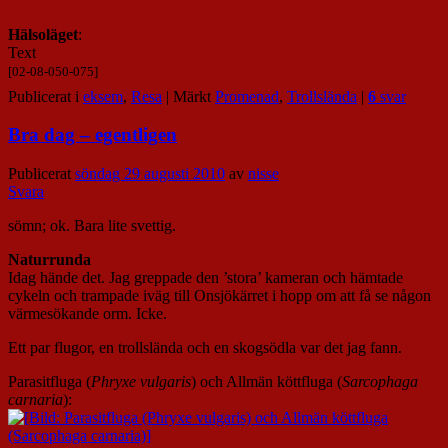
Hälsoläget
:
Text
[02
-08-050-075]
Publicerat i
eksem
,
Resa
|
Märkt
Promenad
,
Trollslända
|
6
svar
Bra dag – egentligen
Publicerat
söndag 29 augusti 2010
av
nisse
Svara
sömn; ok. Bara lite svettig.
Naturrunda
Idag hände det. Jag greppade den ’stora’ kameran och hämtade
cykeln och trampade iväg till Onsjökärret i hopp om att få se någon
värmesökande orm. Icke.
Ett par flugor, en trollslända och en skogsödla var det jag fann.
Parasitfluga (
Phryxe vulgaris
) och Allmän köttfluga (
Sarcophaga
carnaria
):