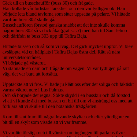
Gick till en busschaufför (buss 30) och frågade.
Han kollade vår turlistas 'färskhet' och den var tydligen ok. Han
började leta bland tavlorna som sitter uppsatta på pelare. Vi hittade
varifrån buss 302 skulle gå.
Busschauffören förstod ganska snabbt att det inte skulle komma
någon buss 302 så vi fick åka (gratis…?) med han till San Telmo
och därifrån ta buss 303 upp till Tafira Baja.
Hittade bussen och så kom vi iväg. Det gick mycket uppför. Vi blev
avsläppta vid en hållplats i Tafira Bajas östra del. Rätt så nära
universitetsområdet.
Vi började gå västerut.
Vi stannade en dam och frågade om vägen. Vi var tydligen på rätt
väg, det var bara att fortsätta.
Upptäckte att vi frös. Vi hade ju klätt oss efter det soliga och faktiskt
varma vädret nere i Las Palmas.
Och så började det regna. Sökte skydd i en busskur och då förstod
vi att vi kunde åkt med bussen en bit till om vi ansträngt oss med att
förklara att vi skulle till den botaniska trädgården.
Kom till slut fram till några lovande skyltar och efter ytterligare en
bit till en skylt som visade att vi var framme.
Vi var lite törstiga och till vänster om ingången till parkens övre