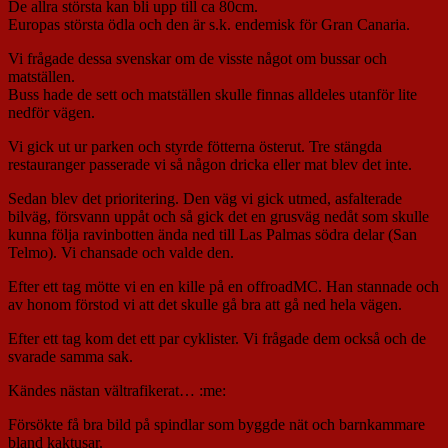
De allra största kan bli upp till ca 80cm.
Europas största ödla och den är s.k. endemisk för Gran Canaria.
Vi frågade dessa svenskar om de visste något om bussar och
matställen.
Buss hade de sett och matställen skulle finnas alldeles utanför lite
nedför vägen.
Vi gick ut ur parken och styrde fötterna österut. Tre stängda
restauranger passerade vi så någon dricka eller mat blev det inte.
Sedan blev det prioritering. Den väg vi gick utmed, asfalterade
bilväg, försvann uppåt och så gick det en grusväg nedåt som skulle
kunna följa ravinbotten ända ned till Las Palmas södra delar (San
Telmo). Vi chansade och valde den.
Efter ett tag mötte vi en en kille på en offroadMC. Han stannade och
av honom förstod vi att det skulle gå bra att gå ned hela vägen.
Efter ett tag kom det ett par cyklister. Vi frågade dem också och de
svarade samma sak.
Kändes nästan vältrafikerat… :me:
Försökte få bra bild på spindlar som byggde nät och barnkammare
bland kaktusar.