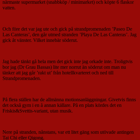
närmaste supermarket (snabbköp / minimarket) och köpte 6 flaskor
vatten.
Och före det var jag ute och gick på strandpromenaden ’Paseo De
Las Canteras’, den går utmed stranden ’Playa De Las Canteras’. Jag
gick åt vänster. Vilket innebär söderut.
Jag hade tänkt gå hela men det gick inte jag orkade inte. Troligtvis
bor jag (Dr Grau Bassas) lite mer norrut än söderut om man nu
tänker att jag går ’rakt ut’ från hotellkvarteret och ned till
Strandpromenaden.
På flera ställen har de allmänna motionsanläggningar. Givetvis finns
det också gym i en å annan källare. På en plats kördes det en
Friskis&Svettis-variant, utan musik.
Nere på stranden, nånstans, var ett litet gäng som utövade antingen
Tai Chi eller Qigong.