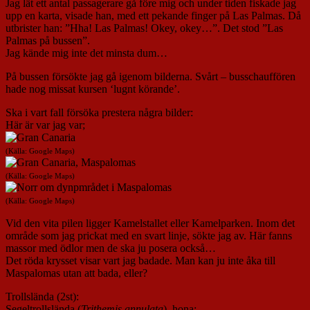
Jag lät ett antal passagerare gå före mig och under tiden fiskade jag
upp en karta, visade han, med ett pekande finger på Las Palmas. Då
utbrister han: ”Hha! Las Palmas! Okey, okey…”. Det stod ”Las
Palmas på bussen”.
Jag kände mig inte det minsta dum…
På bussen försökte jag gå igenom bilderna. Svårt – busschauffören
hade nog missat kursen ‘lugnt körande’.
Ska i vart fall försöka prestera några bilder:
Här är var jag var;
(Källa: Google Maps)
(Källa: Google Maps)
(Källa: Google Maps)
Vid den vita pilen ligger Kamelstallet eller Kamelparken. Inom det
område som jag prickat med en svart linje, sökte jag av. Här fanns
massor med ödlor men de ska ju posera också…
Det röda krysset visar vart jag badade. Man kan ju inte åka till
Maspalomas utan att bada, eller?
Trollslända (2st):
Segeltrollslända (
Trithemis annulata
), hona: