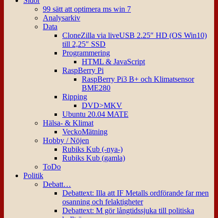
Sidor
99 sätt att optimera ms win 7
Analysarkiv
Data
CloneZilla via liveUSB 2.25″ HD (OS Win10)
till 2,25″ SSD
Programmering
HTML & JavaScript
RaspBerry Pi
RaspBerry Pi3 B+ och Klimatsensor
BME280
Ripping
DVD>MKV
Ubuntu 20.04 MATE
Hälsa- & Klimat
VeckoMätning
Hobby / Nöjen
Rubiks Kub (-nya-)
Rubiks Kub (gamla)
ToDo
Politik
Debatt…
Debattext: Illa att IF Metalls ordförande far men
osanning och felaktigheter
Debattext: M gör långtidssjuka till politiska