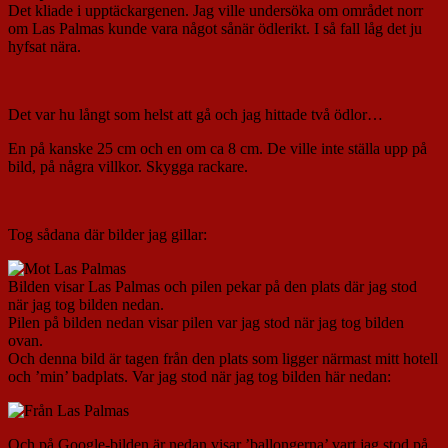
Det kliade i upptäckargenen. Jag ville undersöka om området norr
om Las Palmas kunde vara något sånär ödlerikt. I så fall låg det ju
hyfsat nära.
Det var hu långt som helst att gå och jag hittade två ödlor…
En på kanske 25 cm och en om ca 8 cm. De ville inte ställa upp på
bild, på några villkor. Skygga rackare.
Tog sådana där bilder jag gillar:
Bilden visar Las Palmas och pilen pekar på den plats där jag stod
när jag tog bilden nedan.
Pilen på bilden nedan visar pilen var jag stod när jag tog bilden
ovan.
Och denna bild är tagen från den plats som ligger närmast mitt hotell
och ’min’ badplats. Var jag stod när jag tog bilden här nedan:
Och på Google-bilden är nedan visar ’ballongerna’ vart jag stod på