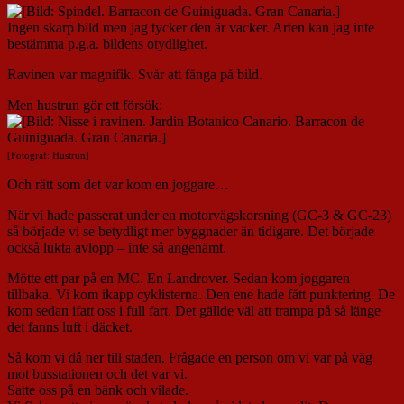
Ingen skarp bild men jag tycker den är vacker. Arten kan jag inte
bestämma p.g.a. bildens otydlighet.
Ravinen var magnifik. Svår att fånga på bild.
Men hustrun gör ett försök:
[Fotograf: Hustrun]
Och rätt som det var kom en joggare…
När vi hade passerat under en motorvägskorsning (GC-3 & GC-23)
så började vi se betydligt mer byggnader än tidigare. Det började
också lukta avlopp – inte så angenämt.
Mötte ett par på en MC. En Landrover. Sedan kom joggaren
tillbaka. Vi kom ikapp cyklisterna. Den ene hade fått punktering. De
kom sedan ifatt oss i full fart. Det gällde väl att trampa på så länge
det fanns luft i däcket.
Så kom vi då ner till staden. Frågade en person om vi var på väg
mot busstationen och det var vi.
Satte oss på en bänk och vilade.