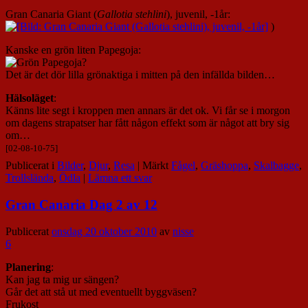
Gran Canaria Giant (
Gallotia stehlini
), juvenil, -1år:
)
Kanske en grön liten Papegoja:
Det är det dör lilla grönaktiga i mitten på den infällda bilden…
Hälsoläget
:
Känns lite segt i kroppen men annars är det ok. Vi får se i morgon
om dagens strapatser har fått någon effekt som är något att bry sig
om…
[02-08-10-75]
Publicerat i
Bilder
,
Djur
,
Resa
|
Märkt
Fågel
,
Gräshoppa
,
Skalbagge
,
Trollslända
,
Ödla
|
Lämna ett svar
Gran Canaria Dag 2 av 12
Publicerat
onsdag 20 oktober 2010
av
nisse
6
Planering
:
Kan jag ta mig ur sängen?
Går det att stå ut med eventuellt byggväsen?
Frukost