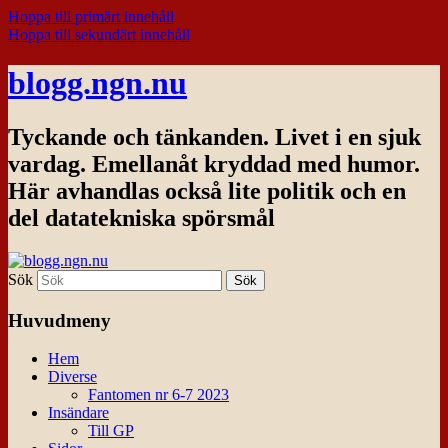
Hoppa till primärt innehåll
Hoppa till sekundärt innehåll
blogg.ngn.nu
Tyckande och tänkanden. Livet i en sjuk
vardag. Emellanåt kryddad med humor.
Här avhandlas också lite politik och en
del datatekniska spörsmål
Sök
Huvudmeny
Hem
Diverse
Fantomen nr 6-7 2023
Insändare
Till GP