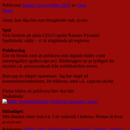
Publicerat
onsdag 10 november 2010
av
nisse
Svara
sömn; Inte lika bra som föregående natt, tyvärr.
Spel
Fick hustrun att spela LEGO-spelet Ramses Pyramid.
Spelkänsla: sådär – vi är trögfattade på reglerna.
Publicering
Gör ett försök med att publicera min digitala bilder i mitt
internetgalleri (galleri.ngn.nu). Bildbloggen tar ju tydligen för
mycket s.k. processorkraft från webbhotellets server.
Bara jag nu slipper spammare. Jag har slagit på
kommentarsfunktionen, för bilderna, med s.k. captcha-skydd.
Första bilden att publicera blev den här:
Trollslända:
Hälsoläget
:
Min tinnitus väser som f-n. Lite småvärk i lederna. Hostan är kvar.
[02-02-025-005]
Publicerat i
Bilder
,
Djur
,
Förkylning
,
Musklerna
,
Tinnitus
,
Vardag
|