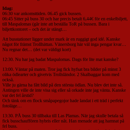
Idag:
06:30 var ankomsttiden. 06.45 gick bussen.
06:45 Sitter på buss 30 och har precis betalt 6,44€ för en enkelbiljett,
till Maspalomas (går inte att beställa ToR på bussen. Bara i
biljettkontoret – och det är stängt…
Att busstationer ligger under mark är en ruggigt god idé. Kanske
något för främst Trollhättan. Vänersborg här väl inga pengar kvar…
Nu regnar det… (det var väldigt kort)
12:30. Nu har jag badat Maspalomas. Dags för lite mat kanske?
13:00. Väntar på maten. Tror jag fick hyfsat bra bilder på minst 3
olika ödlearter och givetvis Trollsländor. 2 Skalbaggar kom med
också.
Ville ju gärna ha fått bild på den största ödlan. Nu blev det inte så.
Antingen ville de inte visa sig eller så orkade inte jag vänta. Kanske
var det fel årstid?
Och tänk om en flock småpapegojor hade landat i ett träd i perfekt
fotoläge…
13:30. PÅ buss 30 tillbaka till Las Plamas. När jag skulle betala så
fick busschauffören hybris eller nåt. Han menade att jag hamnat på
fel buss.