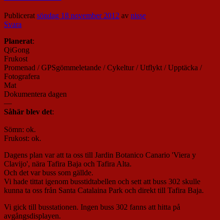
Publicerat
söndag 18 november 2012
av
nisse
Svara
Planerat
:
QiGong
Frukost
Promenad / GPSgömmeletande / Cykeltur / Utflykt / Upptäcka /
Fotografera
Mat
Dokumentera dagen
—
Såhär blev det
:
Sömn: ok.
Frukost: ok.
Dagens plan var att ta oss till Jardin Botanico Canario 'Viera y
Clavijo', nära Tafira Baja och Tafira Alta.
Och det var buss som gällde.
Vi hade tittat igenom busstidtabellen och sett att buss 302 skulle
kunna ta oss från Santa Catalaina Park och direkt till Tafira Baja.
Vi gick till busstationen. Ingen buss 302 fanns att hitta på
avgångsdisplayen.