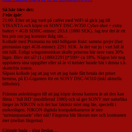
Så här blev det:
Från igår
:
21:00. Efter att jag varit på caféet med WiFi så gick jag till
VISANTA och köpte en SONY DSC-W350 Cyber-shot + extra
batteri + 4GB SDHC-minne; 203,€ (1880 SEK). Jag tror det är ett
bra pris om jag kommer ihåg rätt…
Kollade med Pixmania nu inkl billigaste frakt: samma grejer (fast
pixmanias eget 4GB-minne): 2291 SEK. Ja det var ju i vart fall åt
rätt håll. Enligt wingmänniskan skulle priserna här nere vara 30%
lägre. Blev det så? (1-(1880/2291))*100= ca 18%. Någon bör nog
uppdatera sina uppgifter eller så är vi turister lurade här i denna s.k.
skattefria zonen.
Såpass kollade jag att jag vet att jag hade fått betala det priset
hemma, på El-Giganten för en SONY DSC-W310 (inkl aktuella
tillbehör).
Främsta anledningen till att jag köpte denna kamera är att den kan
filma i ‘full HD’ (modifierad 1080) och så ger SONY mer naturlika
färger än NIKON och det har faktiskt stört mig lite, speciellt i
mokrolägen. NIKON digitala kompaktkameror är mer
‘turistanpassade’ eller nåt? Färgerna blir liksom mer och kontrasten
mer (mellan färgerna)
Glömde bada – idag fredag…