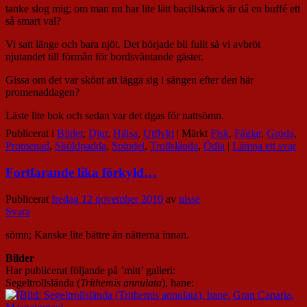
tanke slog mig; om man nu har lite lätt bacillskräck är då en buffé ett
så smart val?
Vi satt länge och bara njöt. Det började bli fullt så vi avbröt
njutandet till förmån för bordsväntande gäster.
Gissa om det var skönt att lägga sig i sängen efter den här
promenaddagen?
Läste lite bok och sedan var det dgas för nattsömn.
Publicerat i
Bilder
,
Djur
,
Hälsa
,
Utflykt
|
Märkt
Fisk
,
Fåglar
,
Groda
,
Promenad
,
Sköldpadda
,
Spindel
,
Trollslända
,
Ödla
|
Lämna ett svar
Fortfarande lika förkyld…
Publicerat
fredag 12 november 2010
av
nisse
Svara
sömn; Kanske lite bättre än nätterna innan.
Bilder
Har publicerat följande på ’mitt’ galleri:
Segeltrollslända (
Trithemis annulata
), hane: