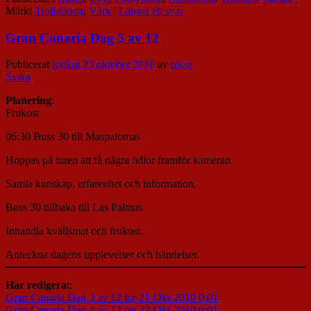
Märkt
Trollslända
,
Värk
|
Lämna ett svar
Gran Canaria Dag 5 av 12
Publicerat
lördag 23 oktober 2010
av
nisse
Svara
Planering
:
Frukost
06:30 Buss 30 till Maspalomas
Hoppas på turen att få några ödlor framför kameran.
Samla kunskap, erfarenhet och information.
Buss 30 tillbaka till Las Palmas
Inhandla kvällsmat och frukost.
Anteckna dagens upplevelser och händelser.
Har redigera
t:
Gran Canaria Dag 3 av 12 tor 21-Okt-2010 0:01
Gran Canaria Dag 4 av 12 fre 22-Okt-2010 0:01