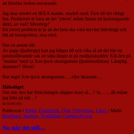
att försöka isolera nuvarande.
Jag skar sönder en IKEA-kudde, modell rund. Fick till det riktigt
bra. Problemet är bara att det ’ytterst’ måste finnas ett ljudstoppande
skikt, av vad? Silvertejp?
Ett (stort) problem är ju att det hela ska vara mycket lättviktigt och
lätt att transportera, resa med.
Har en annan idé.
Av papp (ljudstopp) kan jag klippa till och vika så att det blir en
parabolliknande sak att sätta längst ut på motljusskyddet. Klä den på
’insidan’ med ca 3cm tjock skumgummi (ljudabsorbtion). Lämplig
diameter? 50cm?
Har inget 3cm tjock skumgummi…, eller liknande…
Hälsoläget
:
Om inte den här förkylningen släpper snart så…? Ja, …., då måste
jag hitta på nåt…?
[02-02-005-005]
Publicerat i
Bilder
,
Datateknik
,
Djur
,
Förkylning
,
Linux
|
Märkt
Bredband
,
Insekter
,
Trollslända
|
Lämna ett svar
Nu står det still…