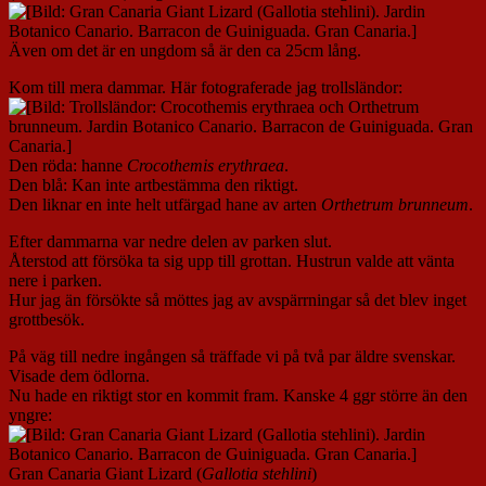
Även om det är en ungdom så är den ca 25cm lång.
Kom till mera dammar. Här fotograferade jag trollsländor:
Den röda: hanne
Crocothemis erythraea
.
Den blå: Kan inte artbestämma den riktigt.
Den liknar en inte helt utfärgad hane av arten
Orthetrum brunneum
.
Efter dammarna var nedre delen av parken slut.
Återstod att försöka ta sig upp till grottan. Hustrun valde att vänta
nere i parken.
Hur jag än försökte så möttes jag av avspärrningar så det blev inget
grottbesök.
På väg till nedre ingången så träffade vi på två par äldre svenskar.
Visade dem ödlorna.
Nu hade en riktigt stor en kommit fram. Kanske 4 ggr större än den
yngre:
Gran Canaria Giant Lizard (
Gallotia stehlini
)