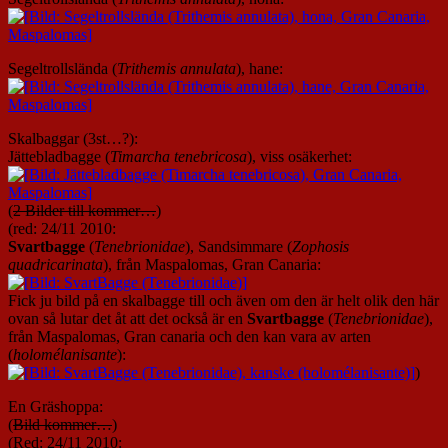
Segeltrollslända (
Trithemis annulata
), hane:
Skalbaggar (3st…?):
Jättebladbagge (
Timarcha tenebricosa
), viss osäkerhet:
(
2 Bilder till kommer…
)
(red: 24/11 2010:
Svartbagge
(
Tenebrionidae
), Sandsimmare (
Zophosis
quadricarinata
), från Maspalomas, Gran Canaria:
Fick ju bild på en skalbagge till och även om den är helt olik den här
ovan så lutar det åt att det också är en
Svartbagge
(
Tenebrionidae
),
från Maspalomas, Gran canaria och den kan vara av arten
(
holomélanisante
):
)
En Gräshoppa:
(
Bild kommer…
)
(Red: 24/11 2010: