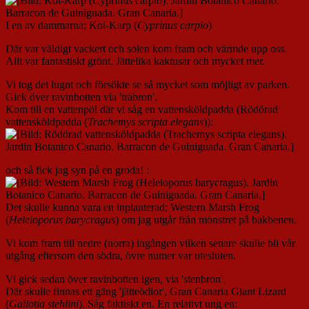
I en av dammarna; Koi-Karp (
Cyprinus carpio
)
Där var väldigt vackert och solen kom fram och värmde upp oss.
Allt var fantastiskt grönt. Jättelika kaktusar och mycket mer.
Vi tog det lugnt och försökte se så mycket som möjligt av parken.
Gick över ravinbotten via 'träbron'.
Kom till en vattenpöl där vi såg en vattensköldpadda (Rödörad
vattensköldpadda (
Trachemys scripta elegans
)):
och så fick jag syn på en groda! :
Det skulle kunna vara en inplanterad; Western Marsh Frog
(
Heleioporus barycragus
) om jag utgår från mönstret på bakbenen.
Vi kom fram till nedre (norra) ingången vilken senare skulle bli vår
utgång eftersom den södra, övre numer var utesluten.
Vi gick sedan över ravinbotten igen, via 'stenbron'.
Där skulle finnas ett gäng 'jätteödlor', Gran Canaria Giant Lizard
(
Gallotia stehlini
). Såg faktiskt en. En relativt ung en: