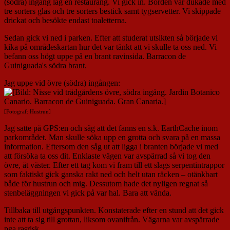
(södra) ingång låg en restaurang. Vi gick in. Borden var dukade med
tre sorters glas och tre sorters bestick samt tygservetter. Vi skippade
drickat och besökte endast toaletterna.
Sedan gick vi ned i parken. Efter att studerat utsikten så började vi
kika på områdeskartan hur det var tänkt att vi skulle ta oss ned. Vi
befann oss högt uppe på en brant ravinsida. Barracon de
Guiniguada's södra brant.
Jag uppe vid övre (södra) ingången:
[Fotograf: Hustrun]
Jag satte på GPS:en och såg att det fanns en s.k. EarthCache inom
parkområdet. Man skulle söka upp en grotta och svara på en massa
information. Eftersom den såg ut att ligga i branten började vi med
att försöka ta oss dit. Enklaste vägen var avspärrad så vi tog den
övre, åt väster. Efter ett tag kom vi fram till ett slags serpentintrappor
som faktiskt gick ganska rakt ned och helt utan räcken – otänkbart
både för hustrun och mig. Dessutom hade det nyligen regnat så
stenbeläggningen vi gick på var hal. Bara att vända.
Tillbaka till utgångspunkten. Konstaterade efter en stund att det gick
inte att ta sig till grottan, liksom ovanifrån. Vägarna var avspärrade
pga rasrisk.