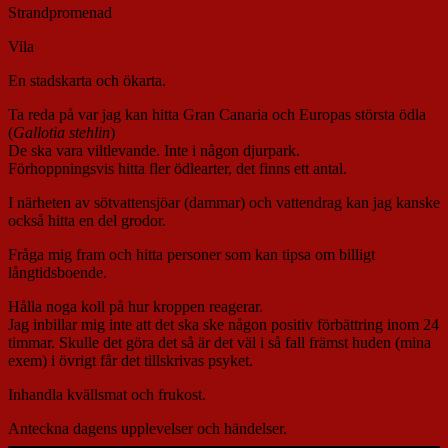
Strandpromenad
Vila
En stadskarta och ökarta.
Ta reda på var jag kan hitta Gran Canaria och Europas största ödla
(
Gallotia stehlin
)
De ska vara viltlevande. Inte i någon djurpark.
Förhoppningsvis hitta fler ödlearter, det finns ett antal.
I närheten av sötvattensjöar (dammar) och vattendrag kan jag kanske
också hitta en del grodor.
Fråga mig fram och hitta personer som kan tipsa om billigt
långtidsboende.
Hålla noga koll på hur kroppen reagerar.
Jag inbillar mig inte att det ska ske någon positiv förbättring inom 24
timmar. Skulle det göra det så är det väl i så fall främst huden (mina
exem) i övrigt får det tillskrivas psyket.
Inhandla kvällsmat och frukost.
Anteckna dagens upplevelser och händelser.