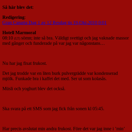
Så här blev det
:
Redigering
:
Gran Canaria Dag 1 av 12 Resdag tis 19-Okt-2010 0:01
Hotell Marmoral
08:10
sömn; inte så bra. Väldigt svettigt och jag vaknade massor
(LT)
med gånger och funderade på var jag var någonstans…
Nu har jag fixat frukost.
Det jag trodde var en liten burk pulvergrädde var kondenserad
mjölk. Funkade bra i kaffet det med. Ser ut som kolasås.
Müsli och yoghurt blev det också.
Ska svara på ett SMS som jag fick från sonen kl 05:45.
Har precis avslutat min andra frukost. Före det var jag inne i ’min’