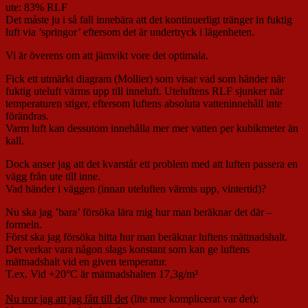
ute: 83% RLF
Det måste ju i så fall innebära att det kontinuerligt tränger in fuktig
luft via ’springor’ eftersom det är undertryck i lägenheten.
Vi är överens om att jämvikt vore det optimala.
Fick ett utmärkt diagram (Mollier) som visar vad som händer när
fuktig uteluft värms upp till inneluft. Uteluftens RLF sjunker när
temperaturen stiger, eftersom luftens absoluta vatteninnehåll inte
förändras.
Varm luft kan dessutom innehålla mer mer vatten per kubikmeter än
kall.
Dock anser jag att det kvarstår ett problem med att luften passera en
vägg från ute till inne.
Vad händer i väggen (innan uteluften värmts upp, vintertid)?
Nu ska jag ’bara’ försöka lära mig hur man beräknar det där –
formeln.
Först ska jag försöka hitta hur man beräknar luftens mättnadshalt.
Det verkar vara någon slags konstant som kan ge luftens
mättnadshalt vid en given temperatur.
T.ex. Vid +20°C är mättnadshalten 17,3g/m³
Nu tror jag att jag fått till det
(lite mer komplicerat var det):