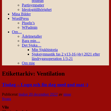
bollträn
Partisympatier
Ideologitillhörighet
Mina Bilder
WordPress
PlugIn’s
WPadmin
Om…
Ädelmetaller
Bara min…
Det Sjuka…
Min Sjukhistoria
Sjukgymnastik fas 2 v13-16 (4v) 2021 efter
ländryggsoperation 1/3-21
Om mig
Etikettarkiv:
Ventilation
Tisdag – Lugn och fin dag med god mat :)
Publicerat
tisdag 20 december 2022
av
nisse
Svara
Vila