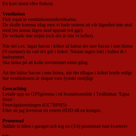
En kort stund efter frukost.
Ventilation
Fick ropat in ventilationsundersökarna.
De skulle komma idag men vi hade noterat att vår lägenhet inte stod
med (en annan lägen stod uppsatt två ggr).
De verkade inte nöjda (och det är inte vi heller).
När det t.ex. lagas bacon i köket så luktar det mer bacon i min hörna
(V-rummet) än vad det gör i köket. Nästan ingen lukt i hallen & i
badrummet.
Ska tänka på att kolla sovrummet nästa gång.
Att det luktar bacon i min hörna, när det tillagas i köket borde enligt
hur ventilationen är skapat vara fysiskt omöjligt
Geocaching
Letade upp en GPSgömma i ett bostadsområde i Trollhättan ’Egna
Hem’:
Femvägskorsningen (GC78PM5)
Efter att jag levererat en extern HDD till en kompis.
Promenad
Ställde in bilen i garaget och tog en (3/4) promenad runt kvarteret