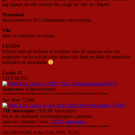
jag öppnar det lilla fönstret lite så går all ’rök’ in i fläkten.
Promenad
Runt kvarteret (-9°C) tillsammans med hustrun.
Vila
Blev en stund på em också…
LEGO®
Klickar man på bilderna så kommer man till separata sidor om
respektive lucka och på varje sådan sida finns en länk till respektive
kalenders sk huvudsida
Lucka 15
CITY 60352;
Scarecrow
(Fågelskrämma)
********************************************
Star Wars 75340;
TIE Interceptor
: (TIE/IN Interceptor)
En av de snabbaste rymdslagskeppen i galaxen.
starwars | fandom | wiki:
TIE/IN Interceptor
********************************************
GUARDIANS of the GALAXY 76231;