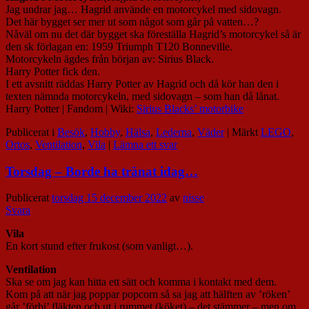
Jag undrar jag… Hagrid använde en motorcykel med sidovagn.
Det här bygget ser mer ut som något som går på vatten…?
Nåväl om nu det där bygget ska föreställa Hagrid’s motorcykel så är
den sk förlagan en: 1959 Triumph T120 Bonneville.
Motorcykeln ägdes från början av: Sirius Black.
Harry Potter fick den.
I ett avsnitt räddas Harry Potter av Hagrid och då kör han den i
texten nämnda motorcykeln, med sidovagn – som han då lånat.
Harry Potter | Fandom | Wiki:
Sirius Blacks’ motorbike
Publicerat i
Besök
,
Hobby
,
Hälsa
,
Lederna
,
Väder
|
Märkt
LEGO
,
Ortos
,
Ventilation
,
Vila
|
Lämna ett svar
Torsdag – Borde ha tränat idag…
Publicerat
torsdag 15 december 2022
av
nisse
Svara
Vila
En kort stund efter frukost (som vanligt…).
Ventilation
Ska se om jag kan hitta ett sätt och komma i kontakt med dem.
Kom på att när jag poppar popcorn så sa jag att hälften av ’röken’
går ’förbi’ fläkten och ut i rummet (köket) – det stämmer – men om