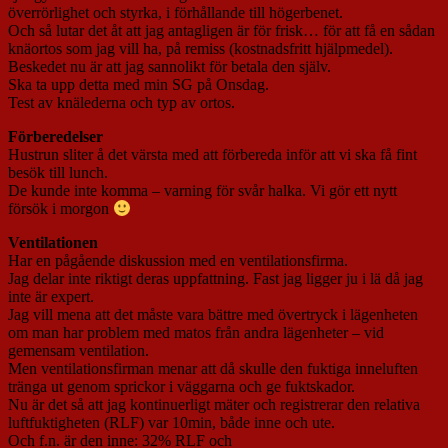
överrörlighet och styrka, i förhållande till högerbenet.
Och så lutar det åt att jag antagligen är för frisk… för att få en sådan
knäortos som jag vill ha, på remiss (kostnadsfritt hjälpmedel).
Beskedet nu är att jag sannolikt för betala den själv.
Ska ta upp detta med min SG på Onsdag.
Test av knälederna och typ av ortos.
Förberedelser
Hustrun sliter å det värsta med att förbereda inför att vi ska få fint
besök till lunch.
De kunde inte komma – varning för svår halka. Vi gör ett nytt
försök i morgon
Ventilationen
Har en pågående diskussion med en ventilationsfirma.
Jag delar inte riktigt deras uppfattning. Fast jag ligger ju i lä då jag
inte är expert.
Jag vill mena att det måste vara bättre med övertryck i lägenheten
om man har problem med matos från andra lägenheter – vid
gemensam ventilation.
Men ventilationsfirman menar att då skulle den fuktiga inneluften
tränga ut genom sprickor i väggarna och ge fuktskador.
Nu är det så att jag kontinuerligt mäter och registrerar den relativa
luftfuktigheten (RLF) var 10min, både inne och ute.
Och f.n. är den inne: 32% RLF och