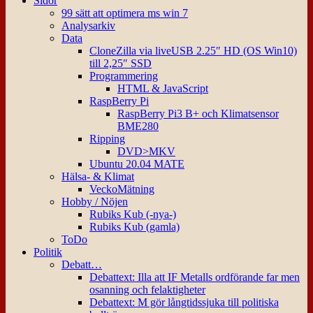
Sidor
99 sätt att optimera ms win 7
Analysarkiv
Data
CloneZilla via liveUSB 2.25″ HD (OS Win10)
till 2,25″ SSD
Programmering
HTML & JavaScript
RaspBerry Pi
RaspBerry Pi3 B+ och Klimatsensor
BME280
Ripping
DVD>MKV
Ubuntu 20.04 MATE
Hälsa- & Klimat
VeckoMätning
Hobby / Nöjen
Rubiks Kub (-nya-)
Rubiks Kub (gamla)
ToDo
Politik
Debatt…
Debattext: Illa att IF Metalls ordförande far men
osanning och felaktigheter
Debattext: M gör långtidssjuka till politiska