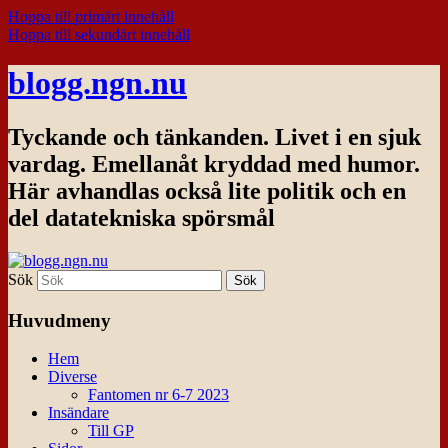
Hoppa till primärt innehåll
Hoppa till sekundärt innehåll
blogg.ngn.nu
Tyckande och tänkanden. Livet i en sjuk
vardag. Emellanåt kryddad med humor.
Här avhandlas också lite politik och en
del datatekniska spörsmål
Sök
Huvudmeny
Hem
Diverse
Fantomen nr 6-7 2023
Insändare
Till GP