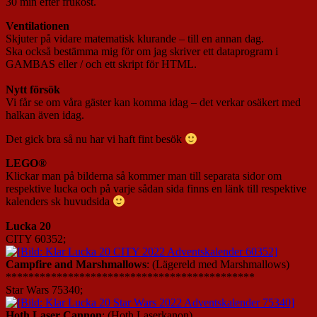
30 min efter frukost.
Ventilationen
Skjuter på vidare matematisk klurande – till en annan dag
.
Ska också bestämma mig för om jag skriver ett dataprogram i
GAMBAS eller / och ett skript för HTML.
Nytt försök
Vi får se om våra gäster kan komma idag – det verkar osäkert med
halkan även idag.
Det gick bra så nu har vi haft fint besök
LEGO®
Klickar man på bilderna så kommer man till separata sidor om
respektive lucka och på varje sådan sida finns en länk till respektive
kalenders sk huvudsida
Lucka 20
CITY 60352;
Campfire and Marshmallows
: (Lägereld med Marshmallows)
********************************************
Star Wars 75340;
Hoth Laser Cannon
: (Hoth Laserkanon)