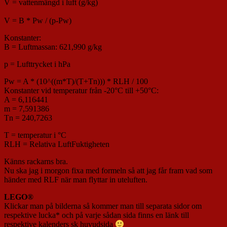
V = vattenmängd i luft (g/kg)
V = B * Pw / (p-Pw)
Konstanter:
B = Luftmassan: 621,990 g/kg
p = Lufttrycket i hPa
Pw = A * (10^((m*T)/(T+Tn))) * RLH / 100
Konstanter vid temperatur från -20°C till +50°C:
A = 6,116441
m = 7,591386
Tn = 240,7263
T = temperatur i °C
RLH = Relativa LuftFuktigheten
Känns rackarns bra.
Nu ska jag i morgon fixa med formeln så att jag får fram vad som
händer med RLF när man flyttar in uteluften.
LEGO®
Klickar man på bilderna så kommer man till separata sidor om
respektive lucka* och på varje sådan sida finns en länk till
respektive kalenders sk huvudsida