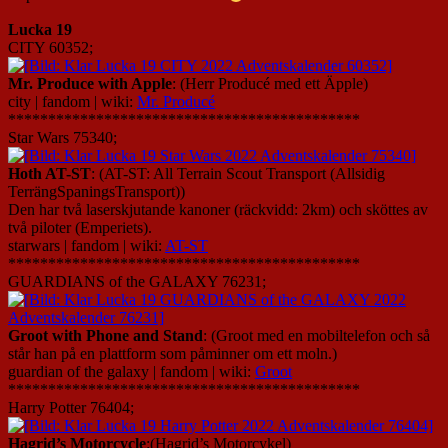
Lucka 19
CITY 60352;
Mr. Produce with Apple
: (Herr Producé med ett Äpple)
city | fandom | wiki:
Mr. Producé
********************************************
Star Wars 75340;
Hoth AT-ST
: (AT-ST: All Terrain Scout Transport (Allsidig
TerrängSpaningsTransport))
Den har två laserskjutande kanoner (räckvidd: 2km) och sköttes av
två piloter (Emperiets).
starwars | fandom | wiki:
AT-ST
********************************************
GUARDIANS of the GALAXY 76231;
Groot with Phone and Stand
: (Groot med en mobiltelefon och så
står han på en plattform som påminner om ett moln.)
guardian of the galaxy | fandom | wiki:
Groot
********************************************
Harry Potter 76404;
Hagrid’s Motorcycle
:(Hagrid’s Motorcykel)