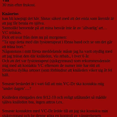
Vila
30 min efter frukost.
Knäortos
kan bli knepigt det här. Slutar säkert med att det enda som återstår är
att jag får betala en själva.
Sannolikt beroende på att mina besvär inte är av ’allvarlig’ art…
VC trilskas.
Fick ett svar från dem nu på morgonen:
”Ta upp detta med din fysioterapeut i första hand och se om det går
att träna bort.”
Någonstans i mitt första meddelande måste jag ha varit otydlig med
att jag tränat den där knäleden, via rehab., i över 6 år.
Och att det var fysioterapeut (sjukgymnast) som rekommenderade
mig med att kontakta VC eftersom de numer inte har rätt att
förskriva dylika ortoser (som förhindrar att knäleden viker sig åt fel
håll.
Senaste beskedet är i vart fall att min VC-Dr ska kontakta mig
’under dagen’…?
Knäleden röntgades den 9/12-19 och enligt utlåtandet så mådde
själva knäleden bra, ingen artros t.ex.
Senaste kontakten med VC-Dr ledde till att jag ska kontakta min
sjukgymnast och be denne göra en kontroll av vänsterbenets