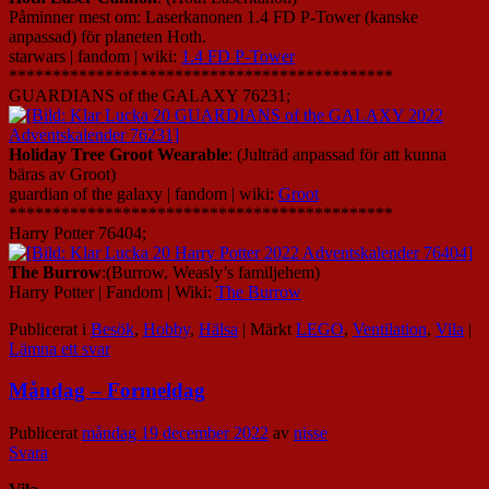
Påminner mest om: Laserkanonen 1.4 FD P-Tower (kanske
anpassad) för planeten Hoth.
starwars | fandom | wiki:
1.4 FD P-Tower
********************************************
GUARDIANS of the GALAXY 76231;
Holiday Tree Groot Wearable
: (Julträd anpassad för att kunna
bäras av Groot)
guardian of the galaxy | fandom | wiki:
Groot
********************************************
Harry Potter 76404;
The Burrow
:(Burrow, Weasly’s familjehem)
Harry Potter | Fandom | Wiki:
The Burrow
Publicerat i
Besök
,
Hobby
,
Hälsa
|
Märkt
LEGO
,
Ventilation
,
Vila
|
Lämna ett svar
Måndag – Formeldag
Publicerat
måndag 19 december 2022
av
nisse
Svara