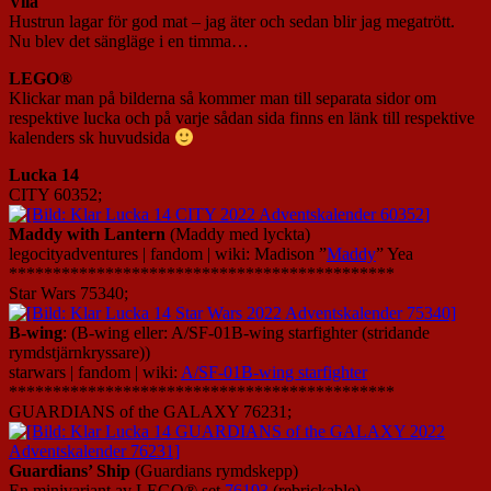
Vila
Hustrun lagar för god mat – jag äter och sedan blir jag megatrött.
Nu blev det sängläge i en timma…
LEGO®
Klickar man på bilderna så kommer man till separata sidor om
respektive lucka och på varje sådan sida finns en länk till respektive
kalenders sk huvudsida
Lucka 14
CITY 60352;
Maddy with Lantern
(Maddy med lyckta)
legocityadventures | fandom | wiki: Madison ”
Maddy
” Yea
********************************************
Star Wars 75340;
B-wing
: (B-wing eller: A/SF-01B-wing starfighter (stridande
rymdstjärnkryssare))
starwars | fandom | wiki:
A/SF-01B-wing starfighter
********************************************
GUARDIANS of the GALAXY 76231;
Guardians’ Ship
(Guardians rymdskepp)
En minivariant av LEGO® set
76193
(rebrickable)