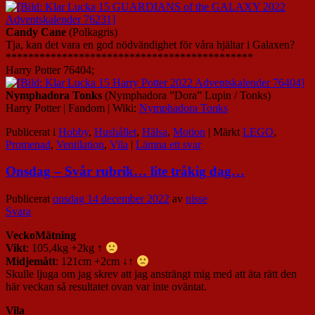
Candy Cane
(Polkagris)
Tja, kan det vara en god nödvändighet för våra hjältar i Galaxen?
********************************************
Harry Potter 76404;
Nymphadora Tonks
(Nymphadora ”Dora” Lupin / Tonks)
Harry Potter | Fandom | Wiki:
Nymphadora Tonks
Publicerat i
Hobby
,
Hushållet
,
Hälsa
,
Motion
|
Märkt
LEGO
,
Promenad
,
Ventilation
,
Vila
|
Lämna ett svar
Onsdag – Svår rubrik… lite tråkig dag…
Publicerat
onsdag 14 december 2022
av
nisse
Svara
VeckoMätning
Vikt
: 105,4kg +2kg ↑
Midjemått
: 121cm +2cm ↓↑
Skulle ljuga om jag skrev att jag ansträngt mig med att äta rätt den
här veckan så resultatet ovan var inte oväntat.
Vila