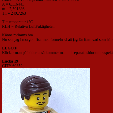
A = 6,116441
m = 7,591386
Tn = 240,7263
T = temperatur i °C
RLH = Relativa LuftFuktigheten
Känns rackarns bra.
Nu ska jag i morgon fixa med formeln så att jag får fram vad som hän
LEGO®
Klickar man på bilderna så kommer man till separata sidor om respekti
Lucka 19
CITY 60352;