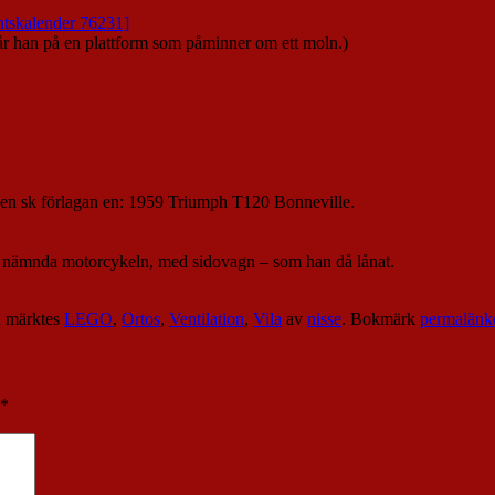
år han på en plattform som påminner om ett moln.)
 den sk förlagan en: 1959 Triumph T120 Bonneville.
ten nämnda motorcykeln, med sidovagn – som han då lånat.
 märktes
LEGO
,
Ortos
,
Ventilation
,
Vila
av
nisse
. Bokmärk
permalänk
*