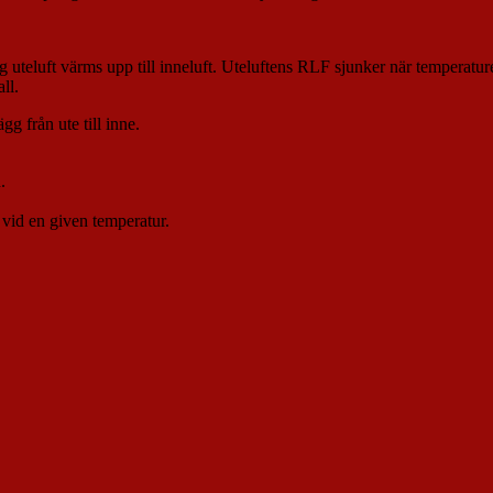
uteluft värms upp till inneluft. Uteluftens RLF sjunker när temperaturen
ll.
gg från ute till inne.
.
 vid en given temperatur.