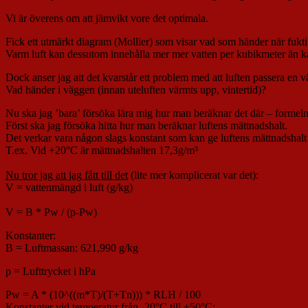
Vi är överens om att jämvikt vore det optimala.
Fick ett utmärkt diagram (Mollier) som visar vad som händer när fuktig 
Varm luft kan dessutom innehålla mer mer vatten per kubikmeter än ka
Dock anser jag att det kvarstår ett problem med att luften passera en vä
Vad händer i väggen (innan uteluften värmts upp, vintertid)?
Nu ska jag ’bara’ försöka lära mig hur man beräknar det där – formeln
Först ska jag försöka hitta hur man beräknar luftens mättnadshalt.
Det verkar vara någon slags konstant som kan ge luftens mättnadshalt
T.ex. Vid +20°C är mättnadshalten 17,3g/m³
Nu tror jag att jag fått till det
(lite mer komplicerat var det):
V = vattenmängd i luft (g/kg)
V = B * Pw / (p-Pw)
Konstanter:
B = Luftmassan: 621,990 g/kg
p = Lufttrycket i hPa
Pw = A * (10^((m*T)/(T+Tn))) * RLH / 100
Konstanter vid temperatur från -20°C till +50°C: