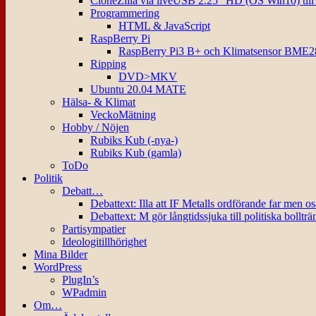
CloneZilla via liveUSB 2.25″ HD (OS Win10) til
Programmering
HTML & JavaScript
RaspBerry Pi
RaspBerry Pi3 B+ och Klimatsensor BME2
Ripping
DVD>MKV
Ubuntu 20.04 MATE
Hälsa- & Klimat
VeckoMätning
Hobby / Nöjen
Rubiks Kub (-nya-)
Rubiks Kub (gamla)
ToDo
Politik
Debatt…
Debattext: Illa att IF Metalls ordförande far men o
Debattext: M gör långtidssjuka till politiska bollträ
Partisympatier
Ideologitillhörighet
Mina Bilder
WordPress
PlugIn’s
WPadmin
Om…