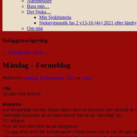
Ädelmetaller
Bara min…
Det Sjuka…
Min Sjukhistoria
Sjukgymnastik fas 2 v13-16 (4v) 2021 efter ländr
Om mig
Inläggsnavigering
←
Föregående
Nästa
→
Måndag – Formeldag
Publicerat
måndag 19 december 2022
av
nisse
Vila
30 min efter frukost.
Knäortos
kan bli knepigt det här. Slutar säkert med att det enda som återstår är at
Sannolikt beroende på att mina besvär inte är av ’allvarlig’ art…
VC trilskas.
Fick ett svar från dem nu på morgonen:
”Ta upp detta med din fysioterapeut i första hand och se om det går att