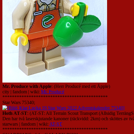
Mr. Produce with Apple
: (Herr Producé med ett Äpple)
city | fandom | wiki:
Mr. Producé
********************************************
Star Wars 75340;
Hoth AT-ST
: (AT-ST: All Terrain Scout Transport (Allsidig Terräng
Den har två laserskjutande kanoner (räckvidd: 2km) och sköttes av två
starwars | fandom | wiki:
AT-ST
********************************************