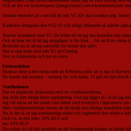
Någonstans i mitt första meddelande måste jag ha varit otydlig med att 
Och att det var fysioterapeut (sjukgymnast) som rekommenderade mig med
Senaste beskedet är i vart fall att min VC-Dr ska kontakta mig ’und
Knäleden röntgades den 9/12-19 och enligt utlåtandet så mådde själva 
Senaste kontakten med VC-Dr ledde till att jag ska kontakta min sjukg
Och så lutar det åt att jag antagligen är för frisk… för att få en sådan 
Beskedet nu är att jag sannolikt för betala den själv.
Ska ta upp detta med min SG på Onsdag.
Test av knälederna och typ av ortos.
Förberedelser
Hustrun sliter å det värsta med att förbereda inför att vi ska få fint besö
De kunde inte komma – varning för svår halka. Vi gör ett nytt försök
Ventilationen
Har en pågående diskussion med en ventilationsfirma.
Jag delar inte riktigt deras uppfattning. Fast jag ligger ju i lä då jag int
Jag vill mena att det måste vara bättre med övertryck i lägenheten o
Men ventilationsfirman menar att då skulle den fuktiga inneluften trä
Nu är det så att jag kontinuerligt mäter och registrerar den relativa l
Och f.n. är den inne: 32% RLF och
ute: 83% RLF
Det måste ju i så fall innebära att det kontinuerligt tränger in fuktig lu