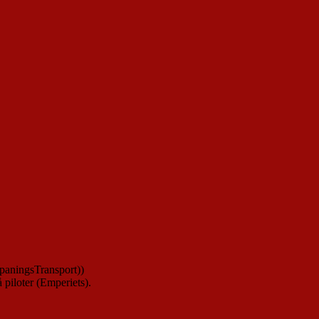
SpaningsTransport))
 piloter (Emperiets).