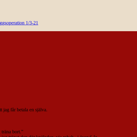
yggsoperation 1/3-21
t jag får betala en själva.
 träna bort.”