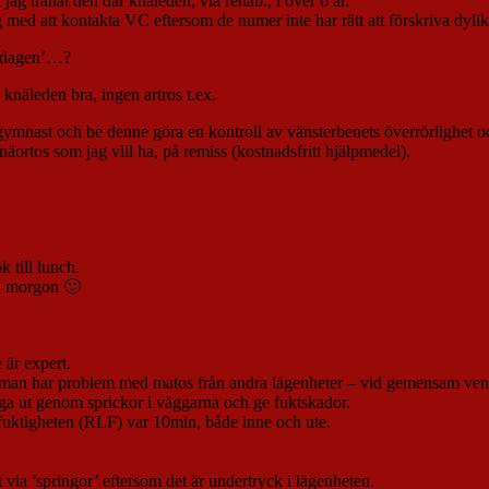
jag tränat den där knäleden, via rehab., i över 6 år.
 att kontakta VC eftersom de numer inte har rätt att förskriva dylika o
er dagen’…?
knäleden bra, ingen artros t.ex.
ymnast och be denne göra en kontroll av vänsterbenets överrörlighet och 
knäortos som jag vill ha, på remiss (kostnadsfritt hjälpmedel).
k till lunch.
 i morgon 🙂
e är expert.
m man har problem med matos från andra lägenheter – vid gemensam vent
nga ut genom sprickor i väggarna och ge fuktskador.
uftfuktigheten (RLF) var 10min, både inne och ute.
ft via ’springor’ eftersom det är undertryck i lägenheten.