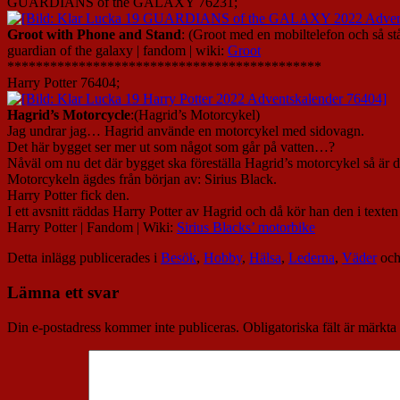
GUARDIANS of the GALAXY 76231;
Groot with Phone and Stand
: (Groot med en mobiltelefon och så st
guardian of the galaxy | fandom | wiki:
Groot
********************************************
Harry Potter 76404;
Hagrid’s Motorcycle
:(Hagrid’s Motorcykel)
Jag undrar jag… Hagrid använde en motorcykel med sidovagn.
Det här bygget ser mer ut som något som går på vatten…?
Nåväl om nu det där bygget ska föreställa Hagrid’s motorcykel så är
Motorcykeln ägdes från början av: Sirius Black.
Harry Potter fick den.
I ett avsnitt räddas Harry Potter av Hagrid och då kör han den i tex
Harry Potter | Fandom | Wiki:
Sirius Blacks’ motorbike
Detta inlägg publicerades i
Besök
,
Hobby
,
Hälsa
,
Lederna
,
Väder
och
Lämna ett svar
Din e-postadress kommer inte publiceras.
Obligatoriska fält är märkta