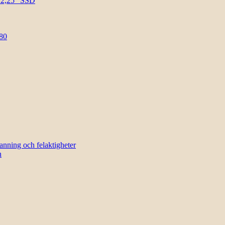
l 2,25″ SSD
80
sanning och felaktigheter
n