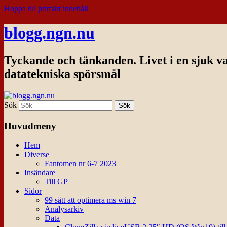
Hoppa till primärt innehåll
blogg.ngn.nu
Tyckande och tänkanden. Livet i en sjuk v
datatekniska spörsmål
Sök
Huvudmeny
Hem
Diverse
Fantomen nr 6-7 2023
Insändare
Till GP
Sidor
99 sätt att optimera ms win 7
Analysarkiv
Data