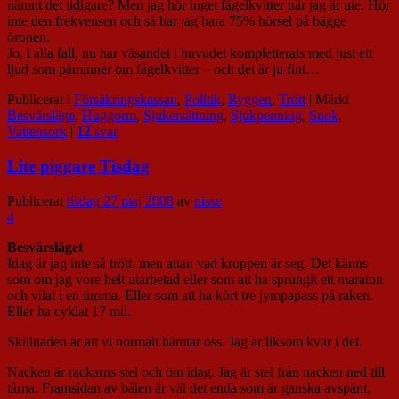
nämnt det tidigare? Men jag hör inget fågelkvitter när jag är ute. Hör
inte den frekvensen och så har jag bara 75% hörsel på bägge
öronen.
Jo, i alla fall, nu har väsandet i huvudet kompletterats med just ett
ljud som påminner om fågelkvitter – och det är ju fint…
Publicerat i
Försäkringskassan
,
Politik
,
Ryggen
,
Trött
|
Märkt
Besvärsläge
,
Huggorm
,
Sjukersättning
,
Sjukpenning
,
Snok
,
Vattensork
|
12
svar
Lite piggare Tisdag
Publicerat
tisdag 27 maj 2008
av
nisse
4
Besvärsläget
Idag är jag inte så trött. men attan vad kroppen är seg. Det känns
som om jag vore helt utarbetad eller som att ha sprungit ett maraton
och vilat i en timma. Eller som att ha kört tre jympapass på raken.
Eller ha cyklat 17 mil.
Skillnaden är att vi normalt hämtar oss. Jag är liksom kvar i det.
Nacken är rackarns stel och öm idag. Jag är stel från nacken ned till
tårna. Framsidan av bålen är väl det enda som är ganska avspänt,