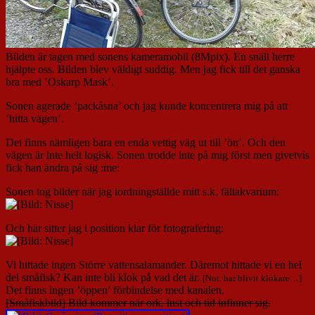
Bilden är tagen med sonens kameramobil (8Mpix). En snäll herre
hjälpte oss. Bilden blev väldigt suddig. Men jag fick till det ganska
bra med ’Oskarp Mask’.
Sonen agerade ’packåsna’ och jag kunde koncentrera mig på att
’hitta vägen’.
Det finns nämligen bara en enda vettig väg ut till ’ön’. Och den
vägen är inte helt logisk. Sonen trodde inte på mig först men givetvis
fick han ändra på sig :me:
Sonen tog bilder när jag iordningställde mitt s.k. fältakvarium:
Och här sitter jag i position klar för fotografering:
Vi hittade ingen Större vattensalamander. Däremot hittade vi en hel
del småfisk? Kan inte bli klok på vad det är.
[Not. har blivit klokare…]
Det finns ingen ’öppen’ förbindelse med kanalen.
[Småfiskbild] Bild kommer när ork, lust och tid infinner sig.