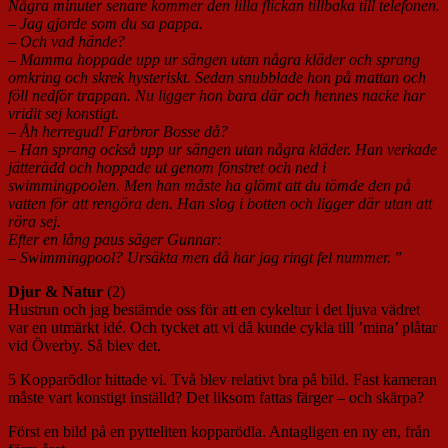
Några minuter senare kommer den lilla flickan tillbaka till telefonen.
– Jag gjorde som du sa pappa.
– Och vad hände?
– Mamma hoppade upp ur sängen utan några kläder och sprang
omkring och skrek hysteriskt. Sedan snubblade hon på mattan och
föll nedför trappan. Nu ligger hon bara där och hennes nacke har
vridit sej konstigt.
– Åh herregud! Farbror Bosse då?
– Han sprang också upp ur sängen utan några kläder. Han verkade
jätterädd och hoppade ut genom fönstret och ned i
swimmingpoolen. Men han måste ha glömt att du tömde den på
vatten för att rengöra den. Han slog i botten och ligger där utan att
röra sej.
Efter en lång paus säger Gunnar:
– Swimmingpool? Ursäkta men då har jag ringt fel nummer.
”
Djur & Natur
(2)
Hustrun och jag bestämde oss för att en cykeltur i det ljuva vädret
var en utmärkt idé. Och tycket att vi då kunde cykla till ’mina’ plåtar
vid Överby. Så blev det.
5 Kopparödlor hittade vi. Två blev relativt bra på bild. Fast kameran
måste vart konstigt inställd? Det liksom fattas färger – och skärpa?
Först en bild på en pytteliten kopparödla. Antagligen en ny en, från