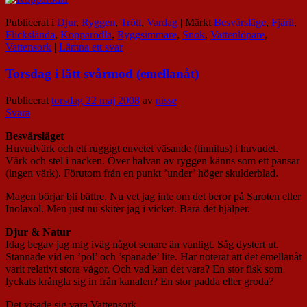
Publicerat i
Djur
,
Ryggen
,
Trött
,
Vardag
|
Märkt
Besvärsläge
,
Fjäril
,
Flickslända
,
Kopparödla
,
Ryggsimmare
,
Snok
,
Vattenlöpare
,
Vattensork
|
Lämna ett svar
Torsdag i lätt svårmod (emellanåt)
Publicerat
torsdag 22 maj 2008
av
nisse
Svara
Besvärsläget
Huvudvärk och ett ruggigt envetet väsande (tinnitus) i huvudet.
Värk och stel i nacken. Över halvan av ryggen känns som ett pansar
(ingen värk). Förutom från en punkt ’under’ höger skulderblad.
Magen börjar bli bättre. Nu vet jag inte om det beror på Saroten eller
Inolaxol. Men just nu skiter jag i vicket. Bara det hjälper.
Djur & Natur
Idag begav jag mig iväg något senare än vanligt. Såg dystert ut.
Stannade vid en ’pöl’ och ’spanade’ lite. Har noterat att det emellanåt
varit relativt stora vågor. Och vad kan det vara? En stor fisk som
lyckats krångla sig in från kanalen? En stor padda eller groda?
Det visade sig vara Vattensork.