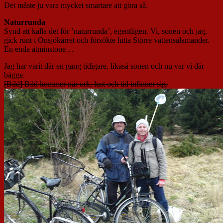
Det måste ju vara mycket smartare att göra så.
Naturrunda
Synd att kalla det för ’naturrunda’, egentligen. Vi, sonen och jag,
gick runt i Onsjökärret och försökte hitta Större vattensalamander.
En enda åtminstone…
Jag har varit där en gång tidigare, likaså sonen och nu var vi där
bägge.
[Bild] Bild kommer när ork, lust och tid infinner sig.