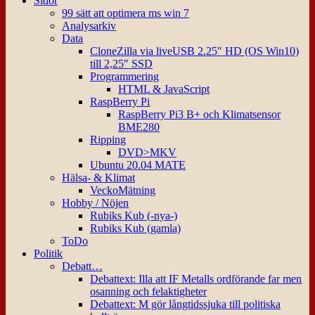
Sidor
99 sätt att optimera ms win 7
Analysarkiv
Data
CloneZilla via liveUSB 2.25″ HD (OS Win10)
till 2,25″ SSD
Programmering
HTML & JavaScript
RaspBerry Pi
RaspBerry Pi3 B+ och Klimatsensor
BME280
Ripping
DVD>MKV
Ubuntu 20.04 MATE
Hälsa- & Klimat
VeckoMätning
Hobby / Nöjen
Rubiks Kub (-nya-)
Rubiks Kub (gamla)
ToDo
Politik
Debatt…
Debattext: Illa att IF Metalls ordförande far men
osanning och felaktigheter
Debattext: M gör långtidssjuka till politiska