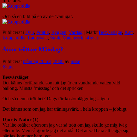
förra året.
Och så en bild på en av de ’vanliga’.
Publicerat i
Djur
,
Politik
,
Ryggen
,
Vardag
|
Märkt
Besvärsläge
,
Katt
,
Kopparödla
,
Ladusvala
,
Snok
,
Vattensork
|
4
svar
Ännu tröttare Måndag?
Publicerat
måndag 26 maj 2008
av
nisse
Svara
Besvärsläget
Det känns fortfarande som att jag är en vandrande vattenfylld
ballong. Minsta ’misstag’ och det spricker.
Och så denna trötthet? Dags för kostomläggning – igen.
Det känns som om jag har träningsvärk, i hela kroppen – jobbigt.
Djur & Natur
(1)
Var lite osäker eftersom jag var så trött om jag skulle ge mig iväg
eller inte. Men så gjorde jag det ändå. Det är väl bara att lägga sig
när jag kommer hem igen.