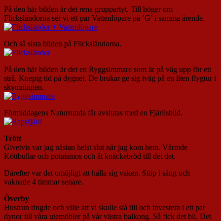
På den här bilden är det rena gruppartyt. Till höger om
Flicksländorna ser vi ett par Vattenlöpare på ’G’ i samma ärende.
Och så sista bilden på Flicksländorna.
På den här bilden är det en Ryggsimmare som är på väg upp för ett
strå. Knepig tid på dygnet. De brukar ge sig iväg på en liten flygtur i
skymningen.
Förmiddagens Naturrunda får avslutas med en Fjärilsbild.
Trött
Givetvis var jag nästan helst slut när jag kom hem. Värmde
Köttbullar och potaismos och åt knäckebröd till det det.
Därefter var det omöjligt att hålla sig vaken. Stöp i säng och
vaknade 4 timmar senare.
Överby
Hustrun ringde och ville att vi skulle slå till och investera i ett par
dynor till våra utemöbler på vår västra balkong. Så fick det bli. Det