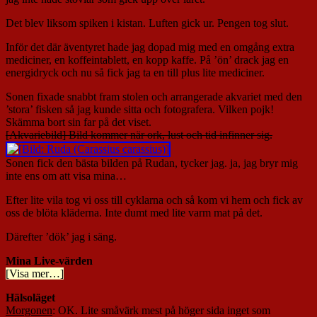
Det blev liksom spiken i kistan. Luften gick ur. Pengen tog slut.
Inför det där äventyret hade jag dopad mig med en omgång extra
mediciner, en koffeintablett, en kopp kaffe. På ’ön’ drack jag en
energidryck och nu så fick jag ta en till plus lite mediciner.
Sonen fixade snabbt fram stolen och arrangerade akvariet med den
’stora’ fisken så jag kunde sitta och fotografera. Vilken pojk!
Skämma bort sin far på det viset.
[Akvariebild] Bild kommer när ork, lust och tid infinner sig.
Sonen fick den bästa bilden på Rudan, tycker jag. ja, jag bryr mig
inte ens om att visa mina…
Efter lite vila tog vi oss till cyklarna och så kom vi hem och fick av
oss de blöta kläderna. Inte dumt med lite varm mat på det.
Därefter ’dök’ jag i säng.
Mina Live-värden
[Visa mer…]
Hälsoläget
Morgonen
: OK. Lite småvärk mest på höger sida inget som