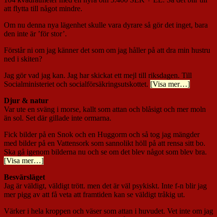
att flytta till något mindre.
Om nu denna nya lägenhet skulle vara dyrare så gör det inget, bara
den inte är ’för stor’.
Förstår ni om jag känner det som om jag håller på att dra min hustru
ned i skiten?
Jag gör vad jag kan. Jag har skickat ett mejl till riksdagen. Till
Socialministeriet och socialförsäkringsutskottet.
[Visa mer…]
Djur & natur
Var ute en sväng i morse, kallt som attan och blåsigt och mer moln
än sol. Set där gillade inte ormarna.
Fick bilder på en Snok och en Huggorm och så tog jag mängder
med bilder på en Vattensork som sannolikt höll på att rensa sitt bo.
Ska gå igenom bilderna nu och se om det blev något som blev bra.
[Visa mer…]
Besvärsläget
Jag är väldigt, väldigt trött. men det är väl psykiskt. Inte f-n blir jag
mer pigg av att få veta att framtiden kan se väldigt tråkig ut.
Värker i hela kroppen och väser som attan i huvudet. Vet inte om jag