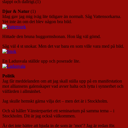
slappt och dallrigt.(1)
Djur & Natur
(1)
Idag gav jag mig iväg lite tidigare än normalt. Såg Vattensorkarna.
Vet inte än om det blev någon bra bild.
Hittade den bruna huggormshonan. Hon låg väl gömd.
Såg väl 4 st snokar. Men det var bara en som ville vara med på bild.
En Ladusvala ställde upp och poserade lite.
Politik
Jag får meddelanden om att jag skall ställa upp på en manifestation
mot alliansens galenskaper vad avser halta och lytta i synnerhet och
välfärden i allmänhet.
Jag skulle hemskt gärna vilja det – men det är i Stockholm.
Och så håller Vänsterpartiet ett seminarium på samma tema – i
Stockholm. Dit är jag också välkommen.
Är det inte bättre att bjuda in de som är ’mot’? Jag är redan för.