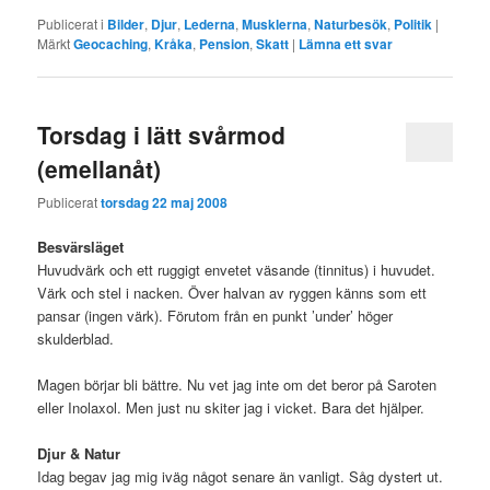
Publicerat i
Bilder
,
Djur
,
Lederna
,
Musklerna
,
Naturbesök
,
Politik
|
Märkt
Geocaching
,
Kråka
,
Pension
,
Skatt
|
Lämna ett svar
Torsdag i lätt svårmod
(emellanåt)
Publicerat
torsdag 22 maj 2008
Besvärsläget
Huvudvärk och ett ruggigt envetet väsande (tinnitus) i huvudet.
Värk och stel i nacken. Över halvan av ryggen känns som ett
pansar (ingen värk). Förutom från en punkt ’under’ höger
skulderblad.
Magen börjar bli bättre. Nu vet jag inte om det beror på Saroten
eller Inolaxol. Men just nu skiter jag i vicket. Bara det hjälper.
Djur & Natur
Idag begav jag mig iväg något senare än vanligt. Såg dystert ut.