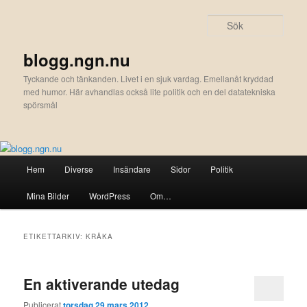
Hoppa
Hoppa
till
till
Sök
primärt
sekundärt
innehåll
innehåll
blogg.ngn.nu
Tyckande och tänkanden. Livet i en sjuk vardag. Emellanåt kryddad
med humor. Här avhandlas också lite politik och en del datatekniska
spörsmål
Huvudmeny
Hem
Diverse
Insändare
Sidor
Politik
Mina Bilder
WordPress
Om…
ETIKETTARKIV:
KRÅKA
En aktiverande utedag
Publicerat
torsdag 29 mars 2012