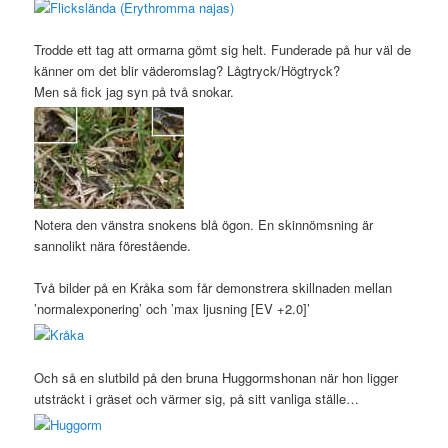
Trodde ett tag att ormarna gömt sig helt. Funderade på hur väl de
känner om det blir väderomslag? Lågtryck/Högtryck?
Men så fick jag syn på två snokar.
Notera den vänstra snokens blå ögon. En skinnömsning är
sannolikt nära förestående.
Två bilder på en Kråka som får demonstrera skillnaden mellan
’normalexponering’ och ’max ljusning [EV +2.0]’
Och så en slutbild på den bruna Huggormshonan när hon ligger
utsträckt i gräset och värmer sig, på sitt vanliga ställe…