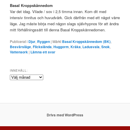
Basal Kroppskännedom
Var det idag. Vilade / sov i 2,5 timma innan. Kom dit med
intensiv tinnitus och huvudvärk. Gick därifrån med ett något värre
läge. Jag måste börja med någon slags självhypnos för att ändra
mitt förhållningssätt till denna Basal Kroppskännedomen.
Publicerat i
Djur
,
Ryggen
|
Märkt
Basal Kroppskännedom (BK)
,
Besvärsläge
,
Flickslända
,
Huggorm
,
Kråka
,
Ladusvala
,
Snok
,
Vattensork
|
Lämna ett svar
INNEHÅLL:
Innehåll:
Drivs med WordPress