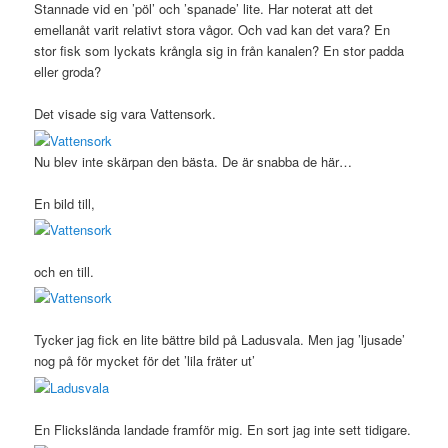
Stannade vid en ’pöl’ och ’spanade’ lite. Har noterat att det
emellanåt varit relativt stora vågor. Och vad kan det vara? En
stor fisk som lyckats krångla sig in från kanalen? En stor padda
eller groda?
Det visade sig vara Vattensork.
Nu blev inte skärpan den bästa. De är snabba de här…
En bild till,
och en till.
Tycker jag fick en lite bättre bild på Ladusvala. Men jag ’ljusade’
nog på för mycket för det ’lila fräter ut’
En Flickslända landade framför mig. En sort jag inte sett tidigare.