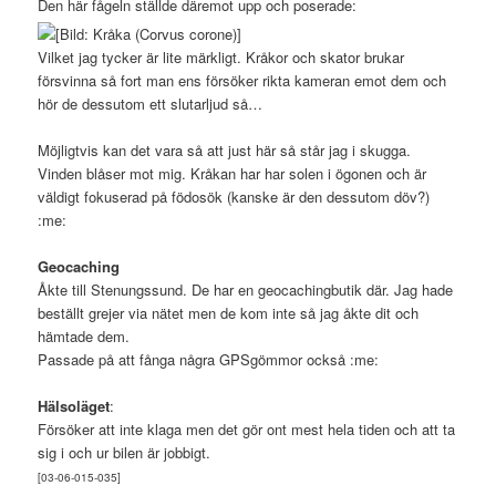
Den här fågeln ställde däremot upp och poserade:
Vilket jag tycker är lite märkligt. Kråkor och skator brukar
försvinna så fort man ens försöker rikta kameran emot dem och
hör de dessutom ett slutarljud så…
Möjligtvis kan det vara så att just här så står jag i skugga.
Vinden blåser mot mig. Kråkan har har solen i ögonen och är
väldigt fokuserad på födosök (kanske är den dessutom döv?)
:me:
Geocaching
Åkte till Stenungssund. De har en geocachingbutik där. Jag hade
beställt grejer via nätet men de kom inte så jag åkte dit och
hämtade dem.
Passade på att fånga några GPSgömmor också :me:
Hälsoläget
:
Försöker att inte klaga men det gör ont mest hela tiden och att ta
sig i och ur bilen är jobbigt.
[03-06-015-03
5]