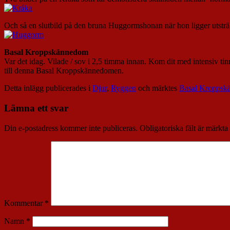
Och så en slutbild på den bruna Huggormshonan när hon ligger utsträck
Basal Kroppskännedom
Var det idag. Vilade / sov i 2,5 timma innan. Kom dit med intensiv tin
till denna Basal Kroppskännedomen.
Detta inlägg publicerades i
Djur
,
Ryggen
och märktes
Basal Kroppsk
Lämna ett svar
Din e-postadress kommer inte publiceras.
Obligatoriska fält är märkta
Kommentar
*
Namn
*