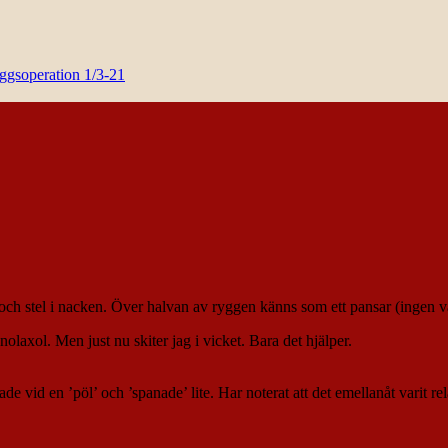
yggsoperation 1/3-21
 och stel i nacken. Över halvan av ryggen känns som ett pansar (ingen 
nolaxol. Men just nu skiter jag i vicket. Bara det hjälper.
de vid en ’pöl’ och ’spanade’ lite. Har noterat att det emellanåt varit re