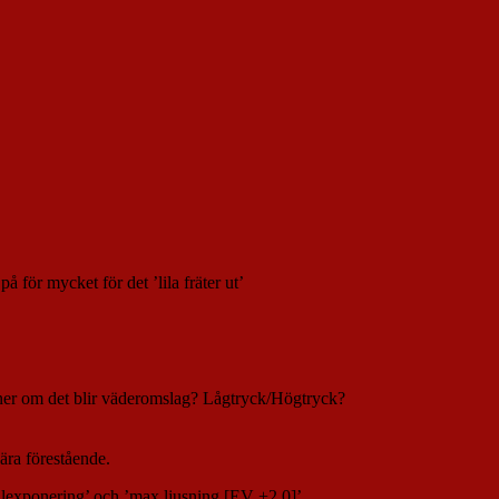
å för mycket för det ’lila fräter ut’
nner om det blir väderomslag? Lågtryck/Högtryck?
ära förestående.
alexponering’ och ’max ljusning [EV +2.0]’