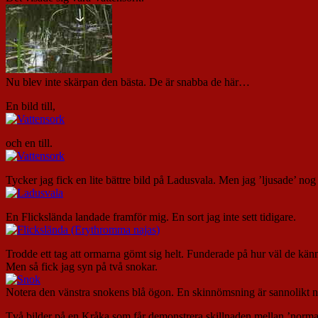
Nu blev inte skärpan den bästa. De är snabba de här…
En bild till,
och en till.
Tycker jag fick en lite bättre bild på Ladusvala. Men jag ’ljusade’ nog p
En Flickslända landade framför mig. En sort jag inte sett tidigare.
Trodde ett tag att ormarna gömt sig helt. Funderade på hur väl de kä
Men så fick jag syn på två snokar.
Notera den vänstra snokens blå ögon. En skinnömsning är sannolikt n
Två bilder på en Kråka som får demonstrera skillnaden mellan ’norm