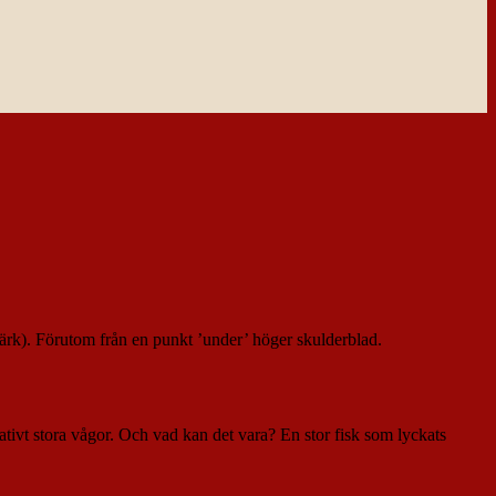
värk). Förutom från en punkt ’under’ höger skulderblad.
lativt stora vågor. Och vad kan det vara? En stor fisk som lyckats