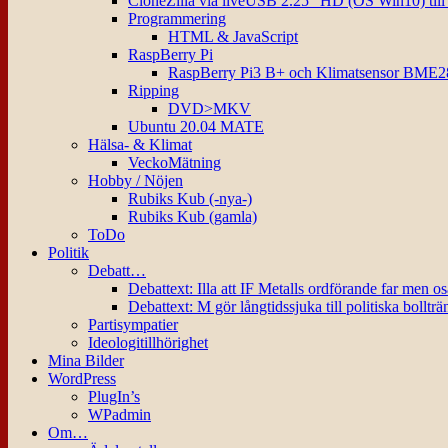
CloneZilla via liveUSB 2.25″ HD (OS Win10) til
Programmering
HTML & JavaScript
RaspBerry Pi
RaspBerry Pi3 B+ och Klimatsensor BME2
Ripping
DVD>MKV
Ubuntu 20.04 MATE
Hälsa- & Klimat
VeckoMätning
Hobby / Nöjen
Rubiks Kub (-nya-)
Rubiks Kub (gamla)
ToDo
Politik
Debatt…
Debattext: Illa att IF Metalls ordförande far men o
Debattext: M gör långtidssjuka till politiska bollträ
Partisympatier
Ideologitillhörighet
Mina Bilder
WordPress
PlugIn’s
WPadmin
Om…