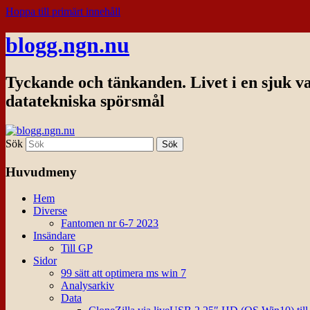
Hoppa till primärt innehåll
blogg.ngn.nu
Tyckande och tänkanden. Livet i en sjuk v
datatekniska spörsmål
Sök
Huvudmeny
Hem
Diverse
Fantomen nr 6-7 2023
Insändare
Till GP
Sidor
99 sätt att optimera ms win 7
Analysarkiv
Data