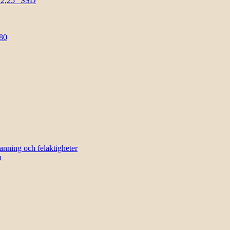
l 2,25″ SSD
80
sanning och felaktigheter
n