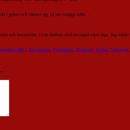
t i gräset och värmer sig, på sitt vanliga ställe…
nitus och huvudvärk. Gick därifrån med ett något värre läge. Jag måste 
ännedom (BK)
,
Besvärsläge
,
Flickslända
,
Huggorm
,
Kråka
,
Ladusvala
*