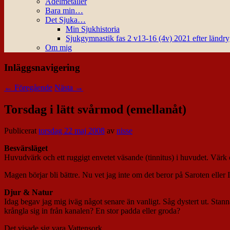
Ädelmetaller
Bara min…
Det Sjuka…
Min Sjukhistoria
Sjukgymnastik fas 2 v13-16 (4v) 2021 efter ländr
Om mig
Inläggsnavigering
←
Föregående
Nästa
→
Torsdag i lätt svårmod (emellanåt)
Publicerat
torsdag 22 maj 2008
av
nisse
Besvärsläget
Huvudvärk och ett ruggigt envetet väsande (tinnitus) i huvudet. Värk
Magen börjar bli bättre. Nu vet jag inte om det beror på Saroten eller I
Djur & Natur
Idag begav jag mig iväg något senare än vanligt. Såg dystert ut. Stanna
krångla sig in från kanalen? En stor padda eller groda?
Det visade sig vara Vattensork.