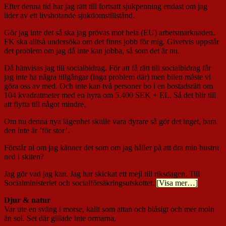
Efter denna tid har jag rätt till fortsatt sjukpenning endast om jag
lider av ett livshotande sjukdomstillstånd.
Gör jag inte det så ska jag prövas mot hela (EU) arbetsmarknaden.
FK ska alltså undersöka om det finns jobb för mig. Givetvis uppstår
det problem om jag då inte kan jobba, så som det är nu.
Då hänvisas jag till socialbidrag. För att få rätt till socialbidrag får
jag inte ha några tillgångar (inga problem där) men bilen måste vi
göra oss av med. Och inte kan två personer bo i en bostadsrätt om
104 kvadratmeter med en hyra om 5.400 SEK + EL. Så det blir till
att flytta till något mindre.
Om nu denna nya lägenhet skulle vara dyrare så gör det inget, bara
den inte är ’för stor’.
Förstår ni om jag känner det som om jag håller på att dra min hustru
ned i skiten?
Jag gör vad jag kan. Jag har skickat ett mejl till riksdagen. Till
Socialministeriet och socialförsäkringsutskottet.
[Visa mer…]
Djur & natur
Var ute en sväng i morse, kallt som attan och blåsigt och mer moln
än sol. Set där gillade inte ormarna.