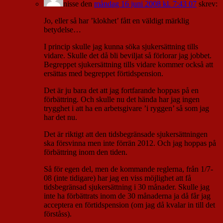
nisse
den
måndag 16 juni 2008 kl. 7:43 07
skrev:
Jo, eller så har ’klokhet’ fått en väldigt märklig
betydelse…
I princip skulle jag kunna söka sjukersättning tills
vidare. Skulle det då bli beviljat så förlorar jag jobbet.
Begreppet sjukersättning tills vidare kommer också att
ersättas med begreppet förtidspension.
Det är ju bara det att jag fortfarande hoppas på en
förbättring. Och skulle nu det hända har jag ingen
trygghet i att ha en arbetsgivare ’i ryggen’ så som jag
har det nu.
Det är riktigt att den tidsbegränsade sjukersättningen
ska försvinna men inte förrän 2012. Och jag hoppas på
förbättring inom den tiden.
Så för egen del, men de kommande reglerna, från 1/7-
08 (inte tidigare) har jag en viss möjlighet att få
tidsbegränsad sjukersättning i 30 månader. Skulle jag
inte ha förbättrats inom de 30 månaderna ja då får jag
acceptera en förtidspension (om jag då kvalar in till det
förståss).