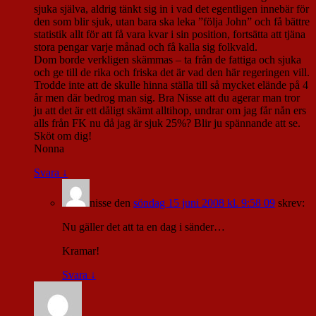
sjuka själva, aldrig tänkt sig in i vad det egentligen innebär för
den som blir sjuk, utan bara ska leka ”följa John” och få bättre
statistik allt för att få vara kvar i sin position, fortsätta att tjäna
stora pengar varje månad och få kalla sig folkvald.
Dom borde verkligen skämmas – ta från de fattiga och sjuka
och ge till de rika och friska det är vad den här regeringen vill.
Trodde inte att de skulle hinna ställa till så mycket elände på 4
år men där bedrog man sig. Bra Nisse att du agerar man tror
ju att det är ett dåligt skämt alltihop, undrar om jag får nån ers
alls från FK nu då jag är sjuk 25%? Blir ju spännande att se.
Sköt om dig!
Nonna
Svara
↓
nisse
den
söndag 15 juni 2008 kl. 9:58 09
skrev:
Nu gäller det att ta en dag i sänder…
Kramar!
Svara
↓