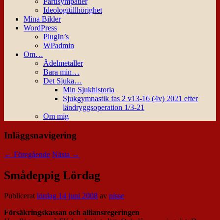
Partisympatier
Ideologitillhörighet
Mina Bilder
WordPress
PlugIn’s
WPadmin
Om…
Ädelmetaller
Bara min…
Det Sjuka…
Min Sjukhistoria
Sjukgymnastik fas 2 v13-16 (4v) 2021 efter
ländryggsoperation 1/3-21
Om mig
Inläggsnavigering
←
Föregående
Nästa
→
Smådeppig Lördag
Publicerat
lördag 14 juni 2008
av
nisse
Försäkringskassan och alliansregeringen