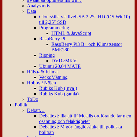
99 sätt att optimera ms win 7
Analysarkiv
Data
CloneZilla via liveUSB 2.25″ HD (OS Win10)
till 2,25″ SSD
Programmering
HTML & JavaScript
RaspBerry Pi
RaspBerry Pi3 B+ och Klimatsensor
BME280
Ripping
DVD>MKV
Ubuntu 20.04 MATE
Hälsa- & Klimat
VeckoMätning
Hobby / Nöjen
Rubiks Kub (-nya-)
Rubiks Kub (gamla)
ToDo
Politik
Debatt…
Debattext: Illa att IF Metalls ordförande far men
osanning och felaktigheter
Debattext: M gör långtidssjuka till politiska
bollträn