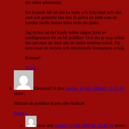
det råder arbetsbrist.
En lysande idé att skicka halta och lytta land och rike
runt och generöst låta den få pröva ett jobb som de
kanske skulle kunna klara trots sin sjuka.
Jag tycker att det borde införs någon form av
intelligenstest för att bli politiker. Och det är nog också
bra om man tar med alla de ändra testerna också. De
som visar en sociala och emotionella kompetens också.
Kramar!
Svara
↓
EleonoraCA
den
onsdag 16 juli 2008 kl. 16:33 16
skrev:
Mmmm sk politiker licens eller körkort
Svara
↓
nisse
den
onsdag 16 juli 2008 kl. 16:46 16
skrev: