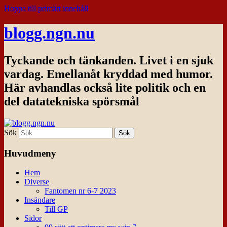
Hoppa till primärt innehåll
blogg.ngn.nu
Tyckande och tänkanden. Livet i en sjuk
vardag. Emellanåt kryddad med humor.
Här avhandlas också lite politik och en
del datatekniska spörsmål
Sök
Huvudmeny
Hem
Diverse
Fantomen nr 6-7 2023
Insändare
Till GP
Sidor