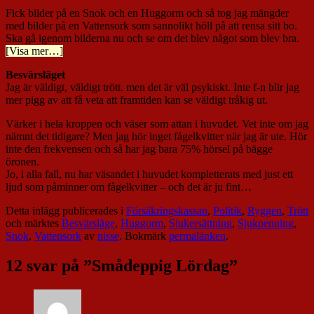
Fick bilder på en Snok och en Huggorm och så tog jag mängder
med bilder på en Vattensork som sannolikt höll på att rensa sitt bo.
Ska gå igenom bilderna nu och se om det blev något som blev bra.
[Visa mer…]
Besvärsläget
Jag är väldigt, väldigt trött. men det är väl psykiskt. Inte f-n blir jag
mer pigg av att få veta att framtiden kan se väldigt tråkig ut.
Värker i hela kroppen och väser som attan i huvudet. Vet inte om jag
nämnt det tidigare? Men jag hör inget fågelkvitter när jag är ute. Hör
inte den frekvensen och så har jag bara 75% hörsel på bägge
öronen.
Jo, i alla fall, nu har väsandet i huvudet kompletterats med just ett
ljud som påminner om fågelkvitter – och det är ju fint…
Detta inlägg publicerades i
Försäkringskassan
,
Politik
,
Ryggen
,
Trött
och märktes
Besvärsläge
,
Huggorm
,
Sjukersättning
,
Sjukpenning
,
Snok
,
Vattensork
av
nisse
. Bokmärk
permalänken
.
12 svar på ”
Smådeppig Lördag
”