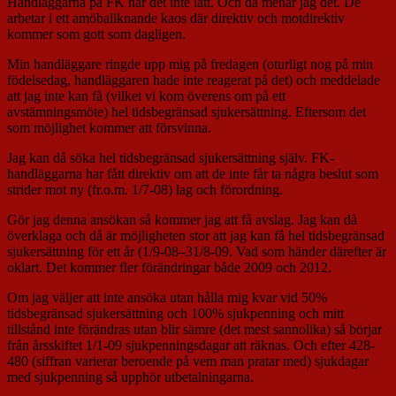
Handläggarna på FK har det inte lätt. Och då menar jag det. De
arbetar i ett amöbaliknande kaos där direktiv och motdirektiv
kommer som gott som dagligen.
Min handläggare ringde upp mig på fredagen (oturligt nog på min
födelsedag, handläggaren hade inte reagerat på det) och meddelade
att jag inte kan få (vilket vi kom överens om på ett
avstämningsmöte) hel tidsbegränsad sjukersättning. Eftersom det
som möjlighet kommer att försvinna.
Jag kan då söka hel tidsbegränsad sjukersättning själv. FK-
handläggarna har fått direktiv om att de inte får ta några beslut som
strider mot ny (fr.o.m. 1/7-08) lag och förordning.
Gör jag denna ansökan så kommer jag att få avslag. Jag kan då
överklaga och då är möjligheten stor att jag kan få hel tidsbegränsad
sjukersättning för ett år (1/9-08–31/8-09. Vad som händer därefter är
oklart. Det kommer fler förändringar både 2009 och 2012.
Om jag väljer att inte ansöka utan hålla mig kvar vid 50%
tidsbegränsad sjukersättning och 100% sjukpenning och mitt
tillstånd inte förändras utan blir sämre (det mest sannolika) så börjar
från årsskiftet 1/1-09 sjukpenningsdagar att räknas. Och efter 428-
480 (siffran varierar beroende på vem man pratar med) sjukdagar
med sjukpenning så upphör utbetalningarna.