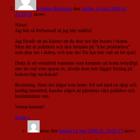
Kristina Birkesten
den
lördag 14 juni 2008 kl.
21:29 21
skrev:
Nisse!
Jag blir så förbannad så jag blir mållös!
Jag förstår att du känner att du drar ner din hustru i skiten.
Men det är politiken och den hetsjakt på ”icke produktiva”
som drar ner i skiten, och inte du! Du har inte valt att bli sjuk!
Detta är ett veritabelt vansinne som kommer att kosta betydligt
mer än vad som sparas in, såvida dom inte lägger förslag på
bokstavligt nackskott!
Besinning, finns det något som heter. Ett ord med en djup och
kraftig innebörd, kanske något att påminna våra politiker och
beslutsfattare om..
Varma kramar!
Svara
↓
nisse
den
lördag 14 juni 2008 kl. 23:02 23
skrev: