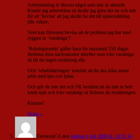
Arbetsträning är liksom något som inte är aktuellt.
Kunde jag arbetsträna så skulle jag göra det nu och inte
för att ’bevisa’ att jag skulle ha rätt till sjukersättning
tills vidare.
Vem kan förresten bevisa att de problem jag har med
ryggen är ’varaktiga’?
’Rehabgarantin’ gäller bara för maximalt 550 dagar.
Bedöms dina nacksskodor därefter som icke varaktiga
så får du ingen ersättning alls.
Och ’rehabiliteringen’ innebär att du ska söka annat
jobb med ljus och lykta.
Och gör du inte det och FK bestämt att du inte är helt
totalt sjuk och icke varaktigt så förlorar du ersättningen.
Kramar!
Svara
↓
EleonoraCA
den
söndag 6 juli 2008 kl. 16:59 16