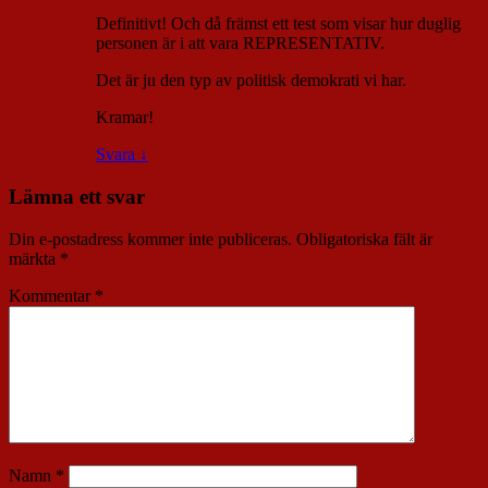
Definitivt! Och då främst ett test som visar hur duglig
personen är i att vara REPRESENTATIV.
Det är ju den typ av politisk demokrati vi har.
Kramar!
Svara
↓
Lämna ett svar
Din e-postadress kommer inte publiceras.
Obligatoriska fält är
märkta
*
Kommentar
*
Namn
*