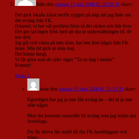
Bille
den
söndag 15 juni 2008 kl. 21:29 21
skrev:
Det gick iskalla kårar nerför ryggen på mig när jag läste om
ditt avslag från FK.
Himmel, vi har väl problem förut så det räcker och blir över.
Det gör iaf ingen frisk med att dra in sjukersättningen (if. de
tror det)
Jag går och vänta på min dom, har inte hört något från FK.
ännu. Min tid gick ut sista maj.
Det känns tungt.
Vi får göra som du själv säger ”Ta en dag i sänder”
Kramar!
Svara
↓
nisse
den
söndag 15 juni 2008 kl. 21:51 21
skrev:
Egentligen har jag ju inte fått avslag än – det är ju inte
sökt något.
Men det kommer sannolikt bli avslag som jag sedan ska
överklaga.
Du får skriva lite snällt till din FK-handläggare och
fråga…