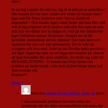
skrev:
Jo en dag i sänder för alla oss. Jag är så trött på att spekullera i
min framtid för hur man vänder och vrider så hamnar man i
läge som Du Nisse beskriver som ”dra sin familj till
avgrunden”. Dett kändes inget vidare heller när man blev sjuk
och dt tog evigheter att få diadnos (rätt eller fel) samt att man
fick inse att vården inte ka hjälpa en. Och på den frånten har
inget förbättrats snarare försämrats. Hoppet om att bli
återställd, åtminstånde delviss minskar i takt med tiden och
skadorna blir mer och mer permanenta. Det är svårt att
acceptera och leva med. Svårt att äns försöka tänka possitivt i
det läget. Ingen har talat om att lägga mer resurser på vård så
att man behandlar fler sjuka snabbare, det skulle jag kalla för
REHABILITERING. Vi kanske ska börja bjuda våra
politiker på studie besök i våra hem så dom börjar insee vad
dom svamlar om.
Kramar!!!
Svara
↓
nisse
den
onsdag 16 juli 2008 kl. 16:41 16
skrev:
I våra nuvarande politikers huvuden finns det
landsändar där det råder arbetskraftbrist och andra där