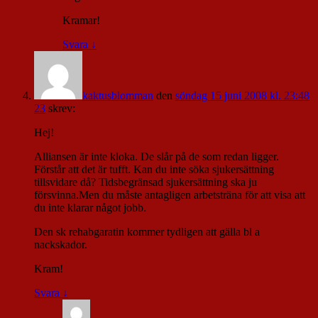
Kramar!
Svara
↓
kaktusblomman
den
söndag 15 juni 2008 kl. 23:48
23
skrev:
Hej!
Alliansen är inte kloka. De slår på de som redan ligger.
Förstår att det är tufft. Kan du inte söka sjukersättning
tillsvidare då? Tidsbegränsad sjukersättning ska ju
försvinna.Men du måste antagligen arbetsträna för att visa att
du inte klarar något jobb.
Den sk rehabgaratin kommer tydligen att gälla bl a
nackskador.
Kram!
Svara
↓