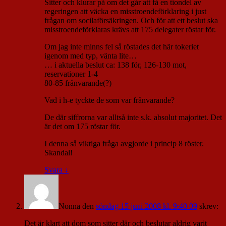
Sitter och klurar på om det går att få en tiondel av
regeringen att väcka en misstroendeförklaring i just
frågan om socilaförsäkringen. Och för att ett beslut ska
misstroendeförklaras krävs att 175 delegater röstar för.
Om jag inte minns fel så röstades det här tokeriet
igenom med typ, vänta lite…
… i aktuella beslut ca: 138 för, 126-130 mot,
reservationer 1-4
80-85 frånvarande(?)
Vad i h-e tyckte de som var frånvarande?
De där siffrorna var alltså inte s.k. absolut majoritet. Det
är det om 175 röstar för.
I denna så viktiga fråga avgjorde i princip 8 röster.
Skandal!
Svara
↓
Nonna
den
söndag 15 juni 2008 kl. 9:40 09
skrev:
Det är klart att dom som sitter där och beslutar aldrig varit