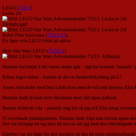
LEGO (
75213
)
Lucka 24:
Färdigbyggd:
Rebel Pilot Snowman (
75213-25
).
En figur som LEGO hittat på själva.
Hela Star Wars LEGO (
75213-1
)
Hustrun har härjat å det värsta sedan igår – jag har kommit ’rusande
Känns inget vidare – kanske är det en dunderförkylning på G?
Sonen Alexander med frun Linda kom med de två små tjejerna; Elsa &
Hustrun hade lyckats över förväntan med vårt tapas-julbord.
Barnen behövde vila – passade mig bra så jag och Elsa intog sovru
Vi avverkade julklappsleken. Hustrun hade köpt min favorit-agent-dec
Det var kämpigt ett tag men till slut så satt jag med den efterlängtade 
Därefter var det dags för den familjen att åka till nästa julaftonsfirande