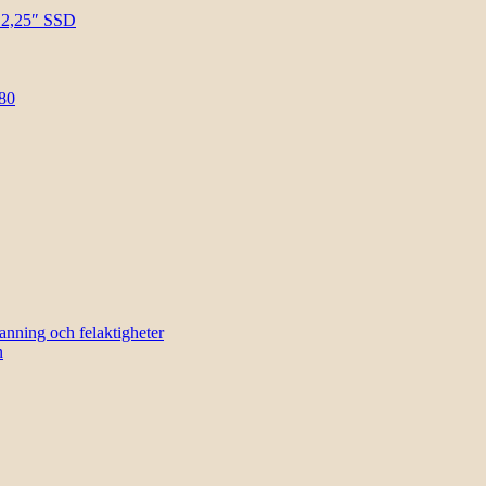
l 2,25″ SSD
80
sanning och felaktigheter
n