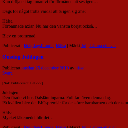
Kan dröja ett tag innan vi för förmånen att ses igen…
Dags för något trötta värdar att ta igen sig :me:
Hälsa
Förbannade axlar. Nu har den vänstra börjat också…
Blev en promenad.
Publicerat i
Helgdagsfirande
,
Hälsa
|
Märkt
Jul
|
Lämna ett svar
Onsdag Juldagen
Publicerat
onsdag 25 december 2019
av
nisse
Svara
[Not: Publicerad: 191227]
Juldagen
Den firade vi hos Dalslänningarna. Full fart även denna dag.
På kvällen blev det BIO-premiär för de större barnbarnen och deras m
Hälsa
Mycket läkemedel blir det…
Publicerat i
Helgdagsfirande
,
Hälsa
|
Märkt
Jul
|
Lämna ett svar