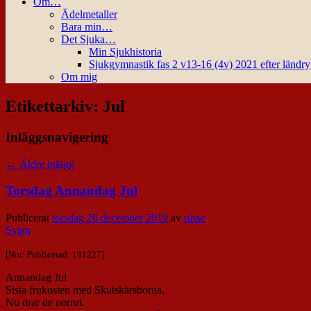
Om…
Ädelmetaller
Bara min…
Det Sjuka…
Min Sjukhistoria
Sjukgymnastik fas 2 v13-16 (4v) 2021 efter ländr
Om mig
Etikettarkiv:
Jul
Inläggsnavigering
←
Äldre inlägg
Torsdag Annandag Jul
Publicerat
torsdag 26 december 2019
av
nisse
Svara
[Not: Publicerad: 191227]
Annandag Jul
Sista frukosten med Skutskärsborna.
Nu drar de norrut.