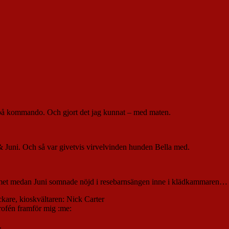
’ på kommando. Och gjort det jag kunnat – med maten.
 Juni. Och så var givetvis virvelvinden hunden Bella med.
mmet medan Juni somnade nöjd i resebarnsängen inne i klädkammaren…
kare, kioskvältaren: Nick Carter
trofén framför mig :me:
.