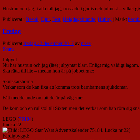
Hustrun och jag, i alla fall jag, frossade i godis och julmust – vilket 
Publicerat i
Besök
,
Djur
,
Fest
,
Helgdagsfirande
,
Hobby
|
Märkt
barnb
Fredag
Publicerat
fredag 22 december 2017
av
nisse
Svara
Julpynt
Nu har hustrun och jag (lite) julpyntat klart. Enligt mig väldigt lagom.
Ska rätta till lite – medan hon är på jobbet :me:
Skutskärsborna
Verkar som de kan fixa att komma trots barnbarnens sjukdomar.
Fått meddelande om att de är på väg :me:
De kom och en rullstol till Sixten men det verkar som han röra sig sna
LEGO (
75184
)
Lucka 22:
Färdigbyggd: