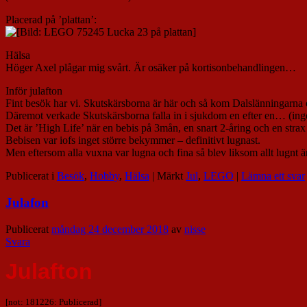
Placerad på ’plattan’:
Hälsa
Höger Axel plågar mig svårt. Är osäker på kortisonbehandlingen…
Inför julafton
Fint besök har vi. Skutskärsborna är här och så kom Dalslänningarna 
Däremot verkade Skutskärsborna falla in i sjukdom en efter en… (inget
Det är ’High Life’ när en bebis på 3mån, en snart 2-åring och en strax 
Bebisen var iofs inget större bekymmer – definitivt lugnast.
Men eftersom alla vuxna var lugna och fina så blev liksom allt lugnt ä
Publicerat i
Besök
,
Hobby
,
Hälsa
|
Märkt
Jul
,
LEGO
|
Lämna ett svar
Julafon
Publicerat
måndag 24 december 2018
av
nisse
Svara
Julafton
[not: 181226: Publicerad]