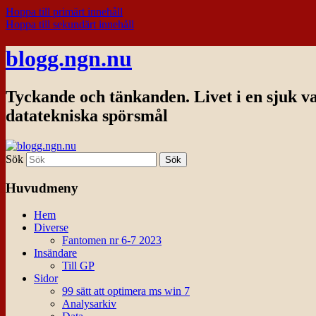
Hoppa till primärt innehåll
Hoppa till sekundärt innehåll
blogg.ngn.nu
Tyckande och tänkanden. Livet i en sjuk v
datatekniska spörsmål
Sök
Huvudmeny
Hem
Diverse
Fantomen nr 6-7 2023
Insändare
Till GP
Sidor
99 sätt att optimera ms win 7
Analysarkiv