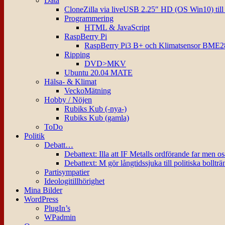
Data
CloneZilla via liveUSB 2.25″ HD (OS Win10) til
Programmering
HTML & JavaScript
RaspBerry Pi
RaspBerry Pi3 B+ och Klimatsensor BME2
Ripping
DVD>MKV
Ubuntu 20.04 MATE
Hälsa- & Klimat
VeckoMätning
Hobby / Nöjen
Rubiks Kub (-nya-)
Rubiks Kub (gamla)
ToDo
Politik
Debatt…
Debattext: Illa att IF Metalls ordförande far men o
Debattext: M gör långtidssjuka till politiska bollträ
Partisympatier
Ideologitillhörighet
Mina Bilder
WordPress
PlugIn’s
WPadmin