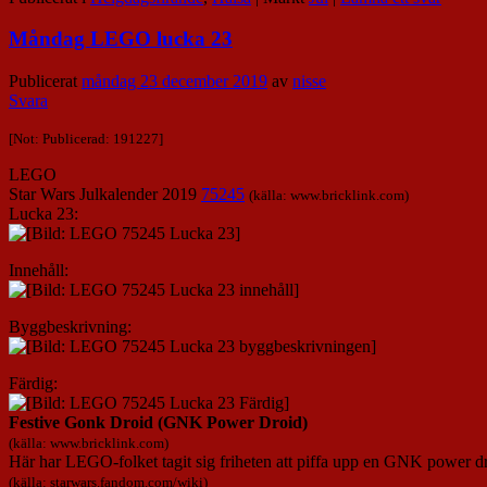
Måndag LEGO lucka 23
Publicerat
måndag 23 december 2019
av
nisse
Svara
[Not: Publicerad: 191227]
LEGO
Star Wars Julkalender 2019
75245
(källa: www.bricklink.com)
Lucka 23:
Innehåll:
Byggbeskrivning:
Färdig:
Festive Gonk Droid (GNK Power Droid)
(källa: www.bricklink.com)
Här har LEGO-folket tagit sig friheten att piffa upp en GNK power d
(källa: starwars.fandom.com/wiki)