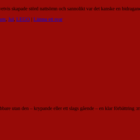
givetvis skapade störd nattsömn och sannolikt var det kanske en bidragande
arn
,
Jul
,
LEGO
|
Lämna ett svar
bbare utan den – krypande eller ett slags gående – en klar förbättring :