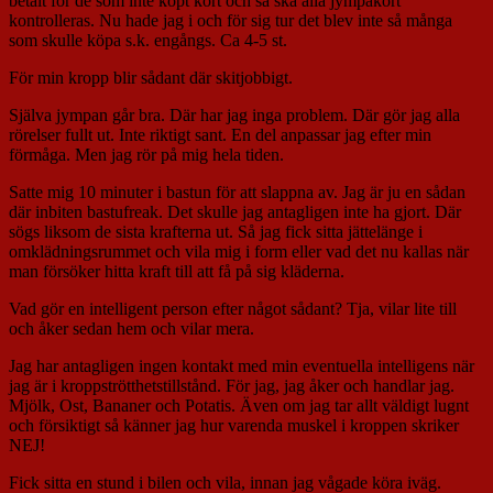
betalt för de som inte köpt kort och så ska alla jympakort
kontrolleras. Nu hade jag i och för sig tur det blev inte så många
som skulle köpa s.k. engångs. Ca 4-5 st.
För min kropp blir sådant där skitjobbigt.
Själva jympan går bra. Där har jag inga problem. Där gör jag alla
rörelser fullt ut. Inte riktigt sant. En del anpassar jag efter min
förmåga. Men jag rör på mig hela tiden.
Satte mig 10 minuter i bastun för att slappna av. Jag är ju en sådan
där inbiten bastufreak. Det skulle jag antagligen inte ha gjort. Där
sögs liksom de sista krafterna ut. Så jag fick sitta jättelänge i
omklädningsrummet och vila mig i form eller vad det nu kallas när
man försöker hitta kraft till att få på sig kläderna.
Vad gör en intelligent person efter något sådant? Tja, vilar lite till
och åker sedan hem och vilar mera.
Jag har antagligen ingen kontakt med min eventuella intelligens när
jag är i kroppströtthetstillstånd. För jag, jag åker och handlar jag.
Mjölk, Ost, Bananer och Potatis. Även om jag tar allt väldigt lugnt
och försiktigt så känner jag hur varenda muskel i kroppen skriker
NEJ!
Fick sitta en stund i bilen och vila, innan jag vågade köra iväg.