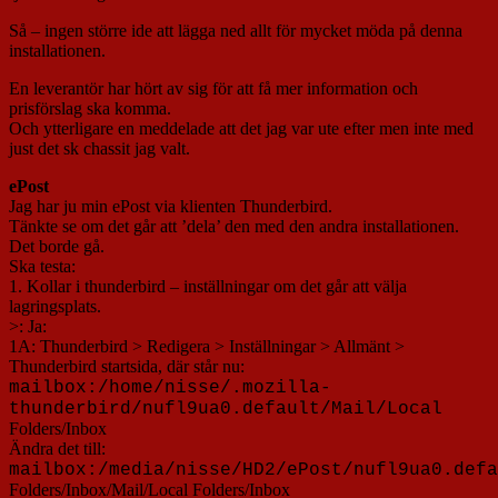
Så – ingen större ide att lägga ned allt för mycket möda på denna
installationen.
En leverantör har hört av sig för att få mer information och
prisförslag ska komma.
Och ytterligare en meddelade att det jag var ute efter men inte med
just det sk chassit jag valt.
ePost
Jag har ju min ePost via klienten Thunderbird.
Tänkte se om det går att ’dela’ den med den andra installationen.
Det borde gå.
Ska testa:
1. Kollar i thunderbird – inställningar om det går att välja
lagringsplats.
>: Ja:
1A: Thunderbird > Redigera > Inställningar > Allmänt >
Thunderbird startsida, där står nu:
mailbox:/home/nisse/.mozilla-
thunderbird/nufl9ua0.default/Mail/Local
Folders/Inbox
Ändra det till:
mailbox:
/media/nisse/HD2/ePost/nufl9ua0.defa
Folders/Inbox/Mail/Local Folders/Inbox