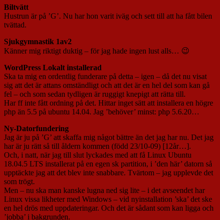
Biltvätt
Hustrun är på ’G’. Nu har hon varit iväg och sett till att ha fått bilen
tvättad.
Sjukgymnastik 1av2
Känner mig riktigt duktig – för jag hade ingen lust alls… 😉
WordPress Lokalt installerad
Ska ta mig en ordentlig funderare på detta – igen – då det nu visat
sig att det är attans omständligt och att det är en hel del som kan gå
fel – och som sedan tydligen är ruggigt knepigt att rätta till.
Har ff inte fått ordning på det. Hittar inget sätt att installera en högre
php än 5.5 på ubuntu 14.04. Jag ’behöver’ minst: php 5.6.20…
Ny-Datorfundering
Jag är ju på ’G’ att skaffa mig något bättre än det jag har nu. Det jag
har är ju rätt så till åldern kommen (född 23/10-09) [12år…].
Och, i natt, när jag till slut lyckades med att få Linux Ubuntu
18.04.5 LTS installerat på en egen sk partition, i ’den här’ datorn så
upptäckte jag att det blev inte snabbare. Tvärtom – jag upplevde det
som trögt.
Men – nu ska man kanske lugna ned sig lite – i det avseendet har
Linux vissa likheter med Windows – vid nyinstallation ’ska’ det ske
en hel drös med uppdateringar. Och det är sådant som kan ligga och
’jobba’ i bakgrunden.