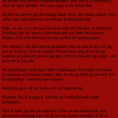
får liksom vila mellan knapptryckningar. Man blir ju så förbannad,
över sin egen dumhet. När man råkar ut för sådant här.
Så från nu skriver jag alla inlägg lokalt, först, och sparar, lokalt. Och
sedan kan man klistra in och försöka få det publicerat.
Nåja, nu ska vi se om jag kan sansa mig och försöka, ur minnet(?),
återskapa det där smarta välformulerade jag hade fått inskrivet
tidigare. Det som försvann när jag trycket på sparaknappen.
Det började i alla fall med ett gnällande över att min kropp och jag
inte är överens. Och att kroppen liksom lurar mig att tro att jag
kommer att orka mer än vad jag kan. Och så visar det sig sedan – att
så är det ju inte alls.
På förmiddagen hade jag tvättid i tvättstugan. Nu tvättar och torkar
ju torkskåp och tumlare tvätten. Men en ska ju flytta på den och det
är skitjobbigt – med den här kroppen.
Nåväl det gick väl an. Sedan var det lugnt ett tag.
Klockan 18-19 är jag s.k. värd för ett Friskis&Svettis Start-
jympapass.
Och så hade jag slut på mediciner. Efter en del funderande och
planerande kom jag fram till att om jag lämnar hemmet 16:30 så