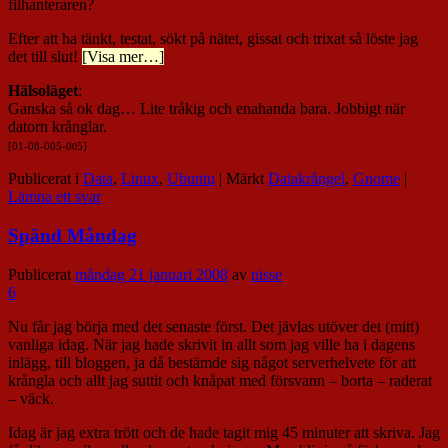
filhanteraren?
Efter att ha tänkt, testat, sökt på nätet, gissat och trixat så löste jag
det till slut!
[Visa mer…]
Hälsoläget
:
Ganska så ok dag… Lite tråkig och enahanda bara. Jobbigt när
datorn krånglar.
[01-08-005-0
0
5]
Publicerat i
Data
,
Linux
,
Ubuntu
|
Märkt
Datakrångel
,
Gnome
|
Lämna ett svar
Spänd Måndag
Publicerat
måndag 21 januari 2008
av
nisse
6
Nu får jag börja med det senaste först. Det jävlas utöver det (mitt)
vanliga idag. När jag hade skrivit in allt som jag ville ha i dagens
inlägg, till bloggen, ja då bestämde sig något serverhelvete för att
krångla och allt jag suttit och knåpat med försvann – borta – raderat
– väck.
Idag är jag extra trött och de hade tagit mig 45 minuter att skriva. Jag