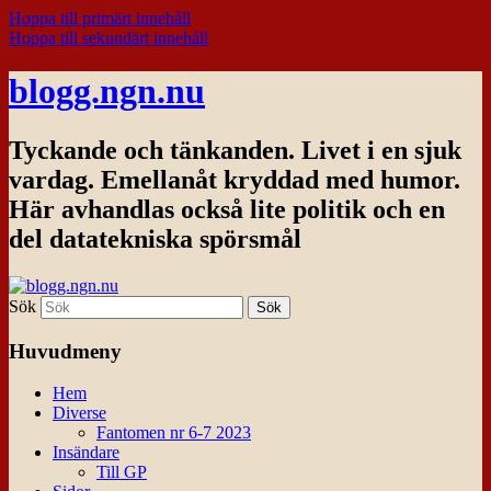
Hoppa till primärt innehåll
Hoppa till sekundärt innehåll
blogg.ngn.nu
Tyckande och tänkanden. Livet i en sjuk
vardag. Emellanåt kryddad med humor.
Här avhandlas också lite politik och en
del datatekniska spörsmål
Sök
Huvudmeny
Hem
Diverse
Fantomen nr 6-7 2023
Insändare
Till GP