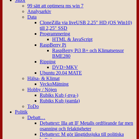
Sidor
99 sätt att optimera ms win 7
Analysarkiv
Data
CloneZilla via liveUSB 2.25″ HD (OS Win10)
till 2,25″ SSD
Programmering
HTML & JavaScript
RaspBerry Pi
RaspBerry Pi3 B+ och Klimatsensor
BME280
Ripping
DVD>MKV
Ubuntu 20.04 MATE
Hälsa- & Klimat
VeckoMätning
Hobby / Nöjen
Rubiks Kub (-nya-)
Rubiks Kub (gamla)
ToDo
Politik
Debatt…
Debattext: Illa att IF Metalls ordförande far men
osanning och felaktigheter
Debattext: M gör långtidssjuka till politiska