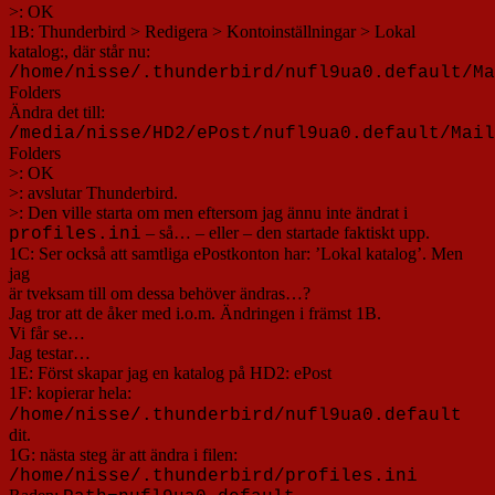
>: OK
1B: Thunderbird > Redigera > Kontoinställningar > Lokal
katalog:, där står nu:
/home/nisse/.thunderbird/nufl9ua0.default/Ma
Folders
Ändra det till:
/media/nisse/HD2/ePost/nufl9ua0.default/Mail
Folders
>: OK
>: avslutar Thunderbird.
>: Den ville starta om men eftersom jag ännu inte ändrat i
– så… – eller – den startade faktiskt upp.
profiles.ini
1C: Ser också att samtliga ePostkonton har: ’Lokal katalog’. Men
jag
är tveksam till om dessa behöver ändras…?
Jag tror att de åker med i.o.m. Ändringen i främst 1B.
Vi får se…
Jag testar…
1E: Först skapar jag en katalog på HD2: ePost
1F: kopierar hela:
/home/nisse/.thunderbird/nufl9ua0.default
dit.
1G: nästa steg är att ändra i filen:
/home/nisse/.thunderbird/profiles.ini