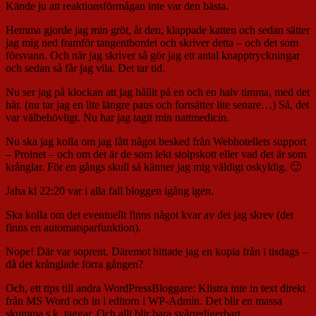
Kände ju att reaktionsförmågan inte var den bästa.
Hemma gjorde jag min gröt, åt den, klappade katten och sedan sätter
jag mig ned framför tangentbordet och skriver detta – och det som
försvann. Och när jag skriver så gör jag ett antal knapptryckningar
och sedan så får jag vila. Det tar tid.
Nu ser jag på klockan att jag hållit på en och en halv timma, med det
här. (nu tar jag en lite längre paus och fortsätter lite senare…) Så, det
var välbehövligt. Nu har jag tagit min nattmedicin.
Nu ska jag kolla om jag fått något besked från Webhotellets support
– Proinet – och om det är de som lekt stolpskott eller vad det är som
krånglar. För en gångs skull så känner jag mig väldigt oskyldig. 🙂
Jaha kl 22:20 var i alla fall bloggen igång igen.
Ska kolla om det eventuellt finns något kvar av det jag skrev (det
finns en automatsparfunktion).
Nope! Där var soprent. Däremot hittade jag en kopia från i tisdags –
då det krånglade förra gången?
Och, ett tips till andra WordPressBloggare: Klistra inte in text direkt
från MS Word och in i editorn i WP-Admin. Det blir en massa
skumma s.k. taggar. Och allt blir bara svårredigerbart.