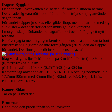
Dagens Ryggbild
Det där röda i ovankanten av ’häftan’ får hustrun studera närmre.
Det visade sig vara rött ’ludd’ från en röd T-tröja som jag använde
dagen innan.
Förbandet släpper ju sakta, eller glider ihop, men det tar inte med sig
allt klister – det är därför det ser smutsigt ut vid kanterna.
I morgon ska ju förbandet och agraffer bort och då får jag ett nytt
förband.
Behöver jag ta med mig egen kemisk ren bensin så att de kan ta bort
klisterrester? De gjorde de inte förra gången (2019) och då släppte
förbandet. Det finns ju medicinsk ren bensin, så…?
Idag var dagens ljusförhållande – på 3 m (från fönstret) – 870 lx
(0,25*850=) ca 213 lm.
på 1,1 m avstånd: 1530 lx (0,25*1530=) ca 303 lm
Kameran jag använde var: LEICA D-LUX 6 och jag zoomade in till
17,7mm (90mm med 35mm film). Bländare: f/2,3. Exp: 1/125s.
ISO: 100. dpi: 180px
KameraSidan
Tar en paus med den.
Promenad
Hann med den precis innan solen ’försvann’