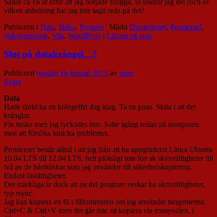
Såhär ca 16 år efter att jag började blogga, så undrar jag det (och av
vilken anledning har jag inte tagit reda på det?
Publicerat i
Data
,
Hälsa
,
Ryggen
|
Märkt
Datakrångel
,
Promenad
,
sjukgymnastik
,
Vila
,
WordPress
|
Lämna ett svar
Slut på datakrångel…?
Publicerat
onsdag 16 januari 2013
av
nisse
Svara
Data
Hade tänkt ha en krångelfri dag idag. Ta en paus. Skita i att det
krånglar.
Fin tanke men jag lyckades inte. Satte igång redan på morgonen
med att försöka knäcka problemet.
Problemet består alltså i att jag från att ha uppgraderat Linux Ubuntu
10.04 LTS till 12.04 LTS, helt plötsligt inte har sk skrivrättigheter till
två av de hårddiskar som jag använder till säkerhetskopiering.
Endast läsrättigheter.
Det märkliga är dock att en del program verkar ha skrivrättigheter,
typ rsync.
Jag kan kopiera en fil i filhanteraren om jag använder tangenterna;
Ctrl+C & Ctrl+V men det går inte att kopiera via menyvalen, i