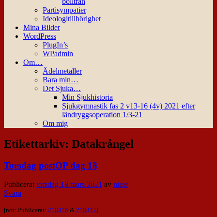
bollträn
Partisympatier
Ideologitillhörighet
Mina Bilder
WordPress
PlugIn’s
WPadmin
Om…
Ädelmetaller
Bara min…
Det Sjuka…
Min Sjukhistoria
Sjukgymnastik fas 2 v13-16 (4v) 2021 efter
ländryggsoperation 1/3-21
Om mig
Etikettarkiv:
Datakrångel
Torsdag postOP dag 18
Publicerat
torsdag 18 mars 2021
av
nisse
Svara
[not: Publicerat:
210316
&
210317
]