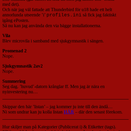
med det).
Och när jag väl fattade att Thunderbird för u18 hade ett helt
annorlunda utseende ’i’
så fick jag faktiskt
profiles.ini
igång ePosten.
Så nu kan jag använda den via bägge installationerna.
Vila
Blev microvila i samband med sjukgymnastik i sängen.
Promenad 2
Nope.
Sjukgymnastik 2av2
Nope.
Summering
Seg dag. ’huvud’-datorn krånglar ff. Men jag är nära en
nyinvestering nu…
Skippar den här ’listan’ – jag kommer ju inte till den ändå…
Ni som undrar kan ju kolla listan
HÄR
– där den senast förekom.
Hur skiljer man på Kategorier (Publicerat i) & Etiketter (tags).