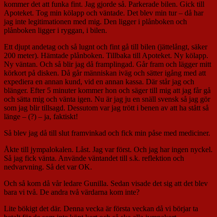
kommer det att funka fint. Jag gjorde så. Parkerade bilen. Gick till
Apoteket. Tog min kölapp och väntade. Det blev min tur – då har
jag inte legitimationen med mig. Den ligger i plånboken och
plånboken ligger i ryggan, i bilen.
Ett djupt andetag och så lugnt och fint gå till bilen (jättelångt, säker
200 meter). Hämtade plånboken. Tillbaka till Apoteket. Ny kölapp.
Ny väntan. Och så blir jag då framplingad. Går fram och lägger mitt
körkort på disken. Då går människan iväg och sätter igång med att
expediera en annan kund, vid en annan kassa. Där står jag och
blänger. Efter 5 minuter kommer hon och säger till mig att jag får gå
och sätta mig och vänta igen. Nu är jag ju en snäll svensk så jag gör
som jag blir tillsagd. Dessutom var jag trött i benen av att ha stått så
länge – (?) – ja, faktiskt!
Så blev jag då till slut framvinkad och fick min påse med mediciner.
Åkte till jympalokalen. Låst. Jag var först. Och jag har ingen nyckel.
Så jag fick vänta. Använde väntandet till s.k. reflektion och
nedvarvning. Så det var OK.
Och så kom då vår ledare Gunilla. Sedan visade det sig att det blev
bara vi två. De andra två värdarna kom inte?
Lite bökigt det där. Denna vecka är första veckan då vi börjar ta