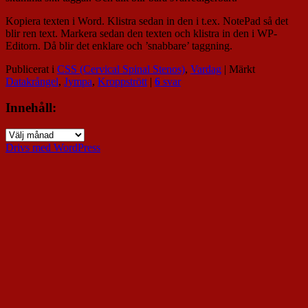
Kopiera texten i Word. Klistra sedan in den i t.ex. NotePad så det
blir ren text. Markera sedan den texten och klistra in den i WP-
Editorn. Då blir det enklare och ’snabbare’ taggning.
Publicerat i
CSS (Cervical Spinal Stenos)
,
Vardag
|
Märkt
Datakrångel
,
Jympa
,
Kroppstrött
|
6
svar
Innehåll:
Innehåll:
Drivs med WordPress