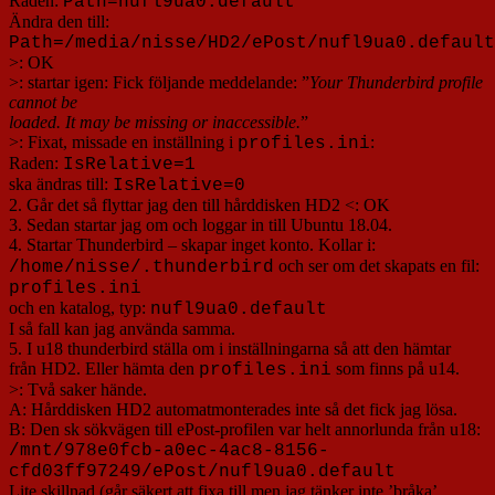
Raden:
Path=nufl9ua0.default
Ändra den till:
Path=/media/nisse/HD2/ePost/nufl9ua0.default
>: OK
>: startar igen: Fick följande meddelande: ”
Your Thunderbird profile
cannot be
loaded. It may be missing or inaccessible.
”
>: Fixat, missade en inställning i
:
profiles.ini
Raden:
IsRelative=1
ska ändras till:
IsRelative=0
2. Går det så flyttar jag den till hårddisken HD2 <: OK
3. Sedan startar jag om och loggar in till Ubuntu 18.04.
4. Startar Thunderbird – skapar inget konto. Kollar i:
och ser om det skapats en fil:
/home/nisse/.thunderbird
profiles.ini
och en katalog, typ:
nufl9ua0.default
I så fall kan jag använda samma.
5. I u18 thunderbird ställa om i inställningarna så att den hämtar
från HD2. Eller hämta den
som finns på u14.
profiles.ini
>: Två saker hände.
A: Hårddisken HD2 automatmonterades inte så det fick jag lösa.
B: Den sk sökvägen till ePost-profilen var helt annorlunda från u18:
/mnt/978e0fcb-a0ec-4ac8-8156-
cfd03ff97249/ePost/nufl9ua0.default
Lite skillnad (går säkert att fixa till men jag tänker inte ’bråka’