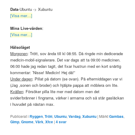
Data
-Ubuntu -> Xubuntu
[Visa mer…]
Mina Live-värden
:
[Visa mer…]
Hälsoläget
Morgonen
: Trött, sov ända till kl 08:55. Då ringde min dedicerade
medicin-mobil-signalerare. Det var dags att ta 09:00 medicinen.
06:00 hade jag redan tagit, det fixar hustrun med en kort snärtig
kommentar: ’Nisse! Medicin! Hej då!”
Under dagen
: Pillat på datorn (se ovan). På eftermiddagen var vi
(Jag ,sonen och broder) och hjälpte pappa att möblera om lite.
Kvällen
: Försöker pilla lite mer med datorn men det
svider/bränner i fingrarna, värker i armarna och så står gasläckan
i huvudet på nästan max.
Publicerat i
Ryggen
,
Trött
,
Ubuntu
,
Vardag
,
Xubuntu
|
Märkt
Gambas
,
Gimp
,
Gnome
,
Värk
,
Xfce
|
4
svar