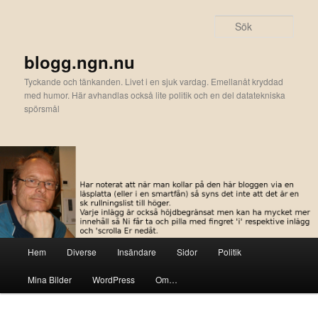
Hoppa
Hoppa
till
till
Sök
primärt
sekundärt
innehåll
innehåll
blogg.ngn.nu
Tyckande och tänkanden. Livet i en sjuk vardag. Emellanåt kryddad
med humor. Här avhandlas också lite politik och en del datatekniska
spörsmål
Huvudmeny
Hem
Diverse
Insändare
Sidor
Politik
Mina Bilder
WordPress
Om…