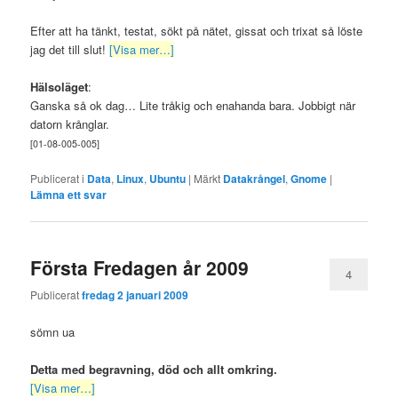
Efter att ha tänkt, testat, sökt på nätet, gissat och trixat så löste
jag det till slut!
[Visa mer…]
Hälsoläget
:
Ganska så ok dag… Lite tråkig och enahanda bara. Jobbigt när
datorn krånglar.
[01-08-005-0
0
5]
Publicerat i
Data
,
Linux
,
Ubuntu
|
Märkt
Datakrångel
,
Gnome
|
Lämna ett svar
Första Fredagen år 2009
4
Publicerat
fredag 2 januari 2009
sömn ua
Detta med begravning, död och allt omkring.
[Visa mer…]