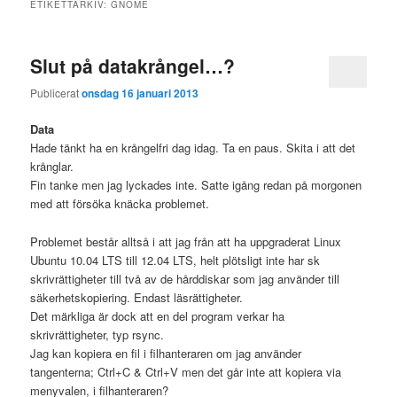
ETIKETTARKIV:
GNOME
Slut på datakrångel…?
Publicerat
onsdag 16 januari 2013
Data
Hade tänkt ha en krångelfri dag idag. Ta en paus. Skita i att det
krånglar.
Fin tanke men jag lyckades inte. Satte igång redan på morgonen
med att försöka knäcka problemet.
Problemet består alltså i att jag från att ha uppgraderat Linux
Ubuntu 10.04 LTS till 12.04 LTS, helt plötsligt inte har sk
skrivrättigheter till två av de hårddiskar som jag använder till
säkerhetskopiering. Endast läsrättigheter.
Det märkliga är dock att en del program verkar ha
skrivrättigheter, typ rsync.
Jag kan kopiera en fil i filhanteraren om jag använder
tangenterna; Ctrl+C & Ctrl+V men det går inte att kopiera via
menyvalen, i filhanteraren?