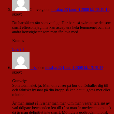
Gunveig
den
onsdag 23 januari 2008 kl. 12:49 12
skrev:
Du har säkert rätt som vanligt. Har bara så svårt att se det som
smart eftersom jag inte kan acceptera hela fenomenet och alla
andra konstigheter som man får leva med.
Kramis
Svara
↓
nisse
den
onsdag 23 januari 2008 kl. 13:19 13
skrev:
Gunveig:
Som total helet, ja. Men om vi ser på hur du förhåller dig till
och faktiskt lyssnar på din kropp så kan det ju göras mer eller
mindre.
Är man smart så lyssnar man mer. Om man vägrar lära sig av
vad tidigare beteeenden lett till (fast man är medveten om det)
då är man definitivt inte smart. Möjligtvis godtrogen, inbilsk