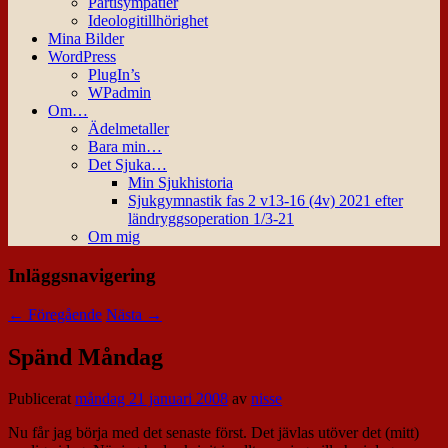
Partisympatier
Ideologitillhörighet
Mina Bilder
WordPress
PlugIn’s
WPadmin
Om…
Ädelmetaller
Bara min…
Det Sjuka…
Min Sjukhistoria
Sjukgymnastik fas 2 v13-16 (4v) 2021 efter
ländryggsoperation 1/3-21
Om mig
Inläggsnavigering
←
Föregående
Nästa
→
Spänd Måndag
Publicerat
måndag 21 januari 2008
av
nisse
Nu får jag börja med det senaste först. Det jävlas utöver det (mitt)