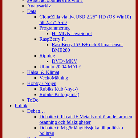
99 sätt att optimera ms win 7
Analysarkiv
Data
CloneZilla via liveUSB 2.25″ HD (OS Win10)
till 2,25″ SSD
Programmering
HTML & JavaScript
RaspBerry Pi
RaspBerry Pi3 B+ och Klimatsensor
BME280
Ripping
DVD>MKV
Ubuntu 20.04 MATE
Hälsa- & Klimat
VeckoMätning
Hobby / Nöjen
Rubiks Kub (-nya-)
Rubiks Kub (gamla)
ToDo
Politik
Debatt…
Debattext: Illa att IF Metalls ordförande far men
osanning och felaktigheter
Debattext: M gör långtidssjuka till politiska
bollträn