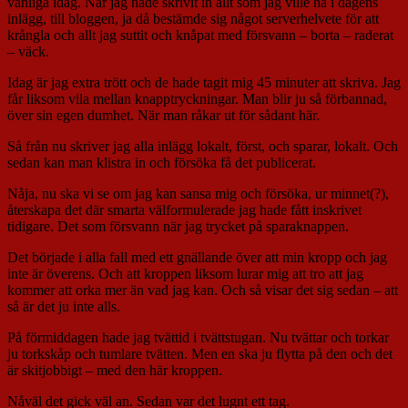
vanliga idag. När jag hade skrivit in allt som jag ville ha i dagens
inlägg, till bloggen, ja då bestämde sig något serverhelvete för att
krångla och allt jag suttit och knåpat med försvann – borta – raderat
– väck.
Idag är jag extra trött och de hade tagit mig 45 minuter att skriva. Jag
får liksom vila mellan knapptryckningar. Man blir ju så förbannad,
över sin egen dumhet. När man råkar ut för sådant här.
Så från nu skriver jag alla inlägg lokalt, först, och sparar, lokalt. Och
sedan kan man klistra in och försöka få det publicerat.
Nåja, nu ska vi se om jag kan sansa mig och försöka, ur minnet(?),
återskapa det där smarta välformulerade jag hade fått inskrivet
tidigare. Det som försvann när jag trycket på sparaknappen.
Det började i alla fall med ett gnällande över att min kropp och jag
inte är överens. Och att kroppen liksom lurar mig att tro att jag
kommer att orka mer än vad jag kan. Och så visar det sig sedan – att
så är det ju inte alls.
På förmiddagen hade jag tvättid i tvättstugan. Nu tvättar och torkar
ju torkskåp och tumlare tvätten. Men en ska ju flytta på den och det
är skitjobbigt – med den här kroppen.
Nåväl det gick väl an. Sedan var det lugnt ett tag.