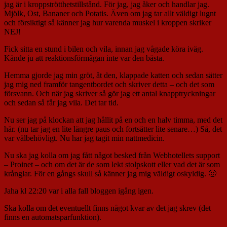
jag är i kroppströtthetstillstånd. För jag, jag åker och handlar jag.
Mjölk, Ost, Bananer och Potatis. Även om jag tar allt väldigt lugnt
och försiktigt så känner jag hur varenda muskel i kroppen skriker
NEJ!
Fick sitta en stund i bilen och vila, innan jag vågade köra iväg.
Kände ju att reaktionsförmågan inte var den bästa.
Hemma gjorde jag min gröt, åt den, klappade katten och sedan sätter
jag mig ned framför tangentbordet och skriver detta – och det som
försvann. Och när jag skriver så gör jag ett antal knapptryckningar
och sedan så får jag vila. Det tar tid.
Nu ser jag på klockan att jag hållit på en och en halv timma, med det
här. (nu tar jag en lite längre paus och fortsätter lite senare…) Så, det
var välbehövligt. Nu har jag tagit min nattmedicin.
Nu ska jag kolla om jag fått något besked från Webhotellets support
– Proinet – och om det är de som lekt stolpskott eller vad det är som
krånglar. För en gångs skull så känner jag mig väldigt oskyldig. 🙂
Jaha kl 22:20 var i alla fall bloggen igång igen.
Ska kolla om det eventuellt finns något kvar av det jag skrev (det
finns en automatsparfunktion).