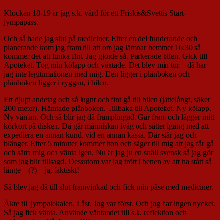
Klockan 18-19 är jag s.k. värd för ett Friskis&Svettis Start-
jympapass.
Och så hade jag slut på mediciner. Efter en del funderande och
planerande kom jag fram till att om jag lämnar hemmet 16:30 så
kommer det att funka fint. Jag gjorde så. Parkerade bilen. Gick till
Apoteket. Tog min kölapp och väntade. Det blev min tur – då har
jag inte legitimationen med mig. Den ligger i plånboken och
plånboken ligger i ryggan, i bilen.
Ett djupt andetag och så lugnt och fint gå till bilen (jättelångt, säker
200 meter). Hämtade plånboken. Tillbaka till Apoteket. Ny kölapp.
Ny väntan. Och så blir jag då framplingad. Går fram och lägger mitt
körkort på disken. Då går människan iväg och sätter igång med att
expediera en annan kund, vid en annan kassa. Där står jag och
blänger. Efter 5 minuter kommer hon och säger till mig att jag får gå
och sätta mig och vänta igen. Nu är jag ju en snäll svensk så jag gör
som jag blir tillsagd. Dessutom var jag trött i benen av att ha stått så
länge – (?) – ja, faktiskt!
Så blev jag då till slut framvinkad och fick min påse med mediciner.
Åkte till jympalokalen. Låst. Jag var först. Och jag har ingen nyckel.
Så jag fick vänta. Använde väntandet till s.k. reflektion och