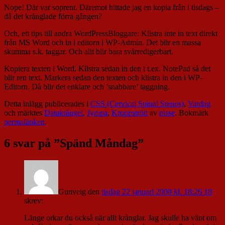
Nope! Där var soprent. Däremot hittade jag en kopia från i tisdags –
då det krånglade förra gången?
Och, ett tips till andra WordPressBloggare: Klistra inte in text direkt
från MS Word och in i editorn i WP-Admin. Det blir en massa
skumma s.k. taggar. Och allt blir bara svårredigerbart.
Kopiera texten i Word. Klistra sedan in den i t.ex. NotePad så det
blir ren text. Markera sedan den texten och klistra in den i WP-
Editorn. Då blir det enklare och ’snabbare’ taggning.
Detta inlägg publicerades i
CSS (Cervical Spinal Stenos)
,
Vardag
och märktes
Datakrångel
,
Jympa
,
Kroppstrött
av
nisse
. Bokmärk
permalänken
.
6 svar på ”
Spänd Måndag
”
Gunveig
den
tisdag 22 januari 2008 kl. 18:26 18
skrev:
Länge orkar du också när allt krånglar. Jag skulle ha vänt om