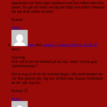
någonstans har hänt något oplanerat som har rubbat mina fina
planer. Nu går det bättre när jag har hjälp som håller i trådarna
när jag skall uträtta ärenden.
Kramar
Svara
↓
nisse
den
onsdag 23 januari 2008 kl. 10:40 10
skrev:
Gunveig:
Och vad är det för skillnad på att vara ’smart’ och ha god
’självkännedom’?
Det är nog så att du har kommit längre i din medvetenhet om
var dina gränser går. Jag tror, inbillar mig, hoppas fortfarande
att det ’går nog bra’.
Kramar 🙂
Svara
↓