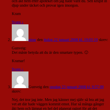
och åkt hem efter apoteket om jag hade varit du. Sen krupit in
djup under täcket och provar igen imorgon.
Kram
Svara
↓
nisse
den
tisdag 22 januari 2008 kl. 19:03 19
skrev:
Gunveig:
Det måste betyda att du är den smartare typen. 🙂
Kramar!
Svara
↓
Gunveig
den
onsdag 23 januari 2008 kl. 9:57 09
skrev:
Nej, det tror jag inte. Men jag känner mej själv så bra att jag
vet att där hade väggen kommit emot. Har så många gånger
åkt hem och lämnat en hel del planerat ogjort för att det