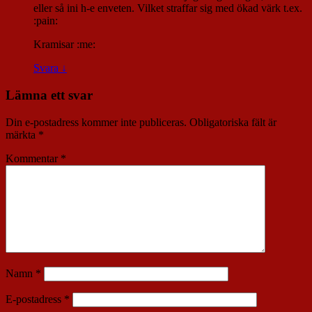
eller så ini h-e enveten. Vilket straffar sig med ökad värk t.ex.
:pain:
Kramisar :me:
Svara
↓
Lämna ett svar
Din e-postadress kommer inte publiceras.
Obligatoriska fält är
märkta
*
Kommentar
*
Namn
*
E-postadress
*