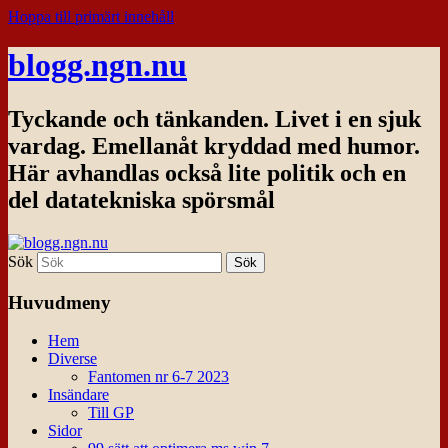
Hoppa till primärt innehåll
blogg.ngn.nu
Tyckande och tänkanden. Livet i en sjuk
vardag. Emellanåt kryddad med humor.
Här avhandlas också lite politik och en
del datatekniska spörsmål
Sök
Huvudmeny
Hem
Diverse
Fantomen nr 6-7 2023
Insändare
Till GP
Sidor