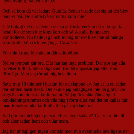
nedvarvning. Så det var OK.
Och så kom då vår ledare Gunilla. Sedan visade det sig att det blev
bara vi två. De andra två värdarna kom inte?
Lite bökigt det där. Denna vecka är första veckan då vi börjar ta
betalt för de som inte köpt kort och så ska alla jympakort
kontrolleras. Nu hade jag i och för sig tur det blev inte så många
som skulle köpa s.k. engångs. Ca 4-5 st.
För min kropp blir sådant där skitjobbigt.
Själva jympan går bra. Där har jag inga problem. Där gör jag alla
rörelser fullt ut. Inte riktigt sant. En del anpassar jag efter min
förmåga. Men jag rör på mig hela tiden.
Satte mig 10 minuter i bastun för att slappna av. Jag är ju en sådan
där inbiten bastufreak. Det skulle jag antagligen inte ha gjort. Där
sögs liksom de sista krafterna ut. Så jag fick sitta jättelänge i
omklädningsrummet och vila mig i form eller vad det nu kallas när
man försöker hitta kraft till att få på sig kläderna.
Vad gör en intelligent person efter något sådant? Tja, vilar lite till
och åker sedan hem och vilar mera.
Jag har antagligen ingen kontakt med min eventuella intelligens när