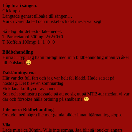
Låg bra i sängen
.
Gick upp.
Längtade genast tillbaka till sängen…
Värk i varenda led och muskel och det mesta var segt.
Så idag blir det extra läkemedel:
T Paracetamol 500mg: 2+2+0+0
T Koffein 100mg: 1+1+0+0
Bildbehandling
Hurra! – typ. Jag hann färdigt med min bildbehandling innan vi åker
till Dalsland
Dalslänningarna
Här var det full fart och jag var helt fel klädd. Hade satsat på
höstdag. Det blev en sommardag.
Fick låna kortbyxor av sonen.
Son och sonhustru passade på att ge sig ut på MTB-tur medan vi var
där och försökte hålla ordning på småbarna
Lite mera Bildbehandling
Orkade med några lite mer gamla bilder innan hjärnan tog stopp.
Vila
Lade mig i ca 30min. Ville inte somna. Jag blir så ’pucko’ annars