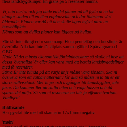
flera landsbygdslinjer. En gräns på 5 resenärer nämns.
Vi, min hustru och jag hade en del planer på att flytta ut en bit
utanför staden till en liten enplansvilla och där tillbringa vårt
åldrande. Planen var då att den skulle ligga hyfsat nära en
busshållplats.
Känns som att dylika planer kan läggas på hyllan.
Förstår inte riktigt ert resonemang. Flera pendeltåg och busslinjer är
överfulla. Alla kan inte få sittplats samma gäller i Spårvagnarna i
GBG.
Hade Ni det minsta ekonomiskt fördelningssinne så skulle ni inse att
dessa 'övertaliga' är eller kan vara med att betala landsbyggdslinjer
med få resenärer.
Stirra Er inte blinda på att varje linje måste vara lönsam. Ska ni
överleva som ett valbart alternativ för alla så måste ni ta till er ett
större rättvisetänk. Mer linjer och avgångar till landsbygden, inte
färre. Då kommer fler att ställa bilen och välja bussen och då
sparas det miljö. Så som ni resonerar nu blir ju effekten tvärtom.
Vänligen
"
Bildfixande
Har pysslat lite med att skanna in 17x15mm negativ.
'
moln
'