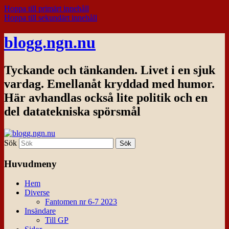
Hoppa till primärt innehåll
Hoppa till sekundärt innehåll
blogg.ngn.nu
Tyckande och tänkanden. Livet i en sjuk
vardag. Emellanåt kryddad med humor.
Här avhandlas också lite politik och en
del datatekniska spörsmål
Sök
Huvudmeny
Hem
Diverse
Fantomen nr 6-7 2023
Insändare
Till GP