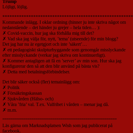
Trump
Löjligt, löjlig.
*******************************************************
Kommande inlägg. I oklar ordning (hinner ju inte skriva något om
nedanstående – det händer ju grejer – hela tiden… ):
✗ Covid-vaccin, hur jag ska förhålla mig till det?
✗ Vad ska jag välja för, nytt, ’tema’ (utseende) för min blogg?
Det jag har nu är egetgjort och inte ’säkert’…
✗ ett pedagogiskt skulpturbyggande som genomgår misslyckande
efter misslyckande (verkar jag skriva om kontinuerligt).
✗ Kommer antagligen att få en ’server’ av min son. Hur ska jag
konfigurerar den så att den blir använd på bästa vis?
✗ Detta med betalningsförbindelser.
Det blir säker också (fler) temainlägg om:
✗ Politik
✗ Försäkringskassan
✗ Sjukvården (Hälso- och)
✗ Våra ’fria’ val. T.ex. Valfrihet i vården – menar jag då.
✗ m.m.
”””””””””””””””””””””””””””””””””””””””””””””””””””””””
Läs gärna om Marknadsplatsen Wish som jag publicerat på
facebook.