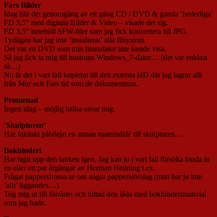
Fars Bilder
Idag blir det genomgång av ett gäng CD / DVD & gamla ’hederliga’
FD 3,5″ med digitala Bilder & Video – visade det sig.
FD 3,5″ innehöll SFW-filer som jag fick konvertera till JPG.
Tydligen har jag inte ’installerat’ alla filsystem.
Det var en DVD som min linuxdator inte kunde visa.
Så jag fick ta mig till hustruns Windows_7-dator… (det var enklast
så…)
Nu är det i vart fall kopierat till den externa HD där jag lagrar allt
från Mor och Fars tid som de dokumenterat.
Promenad
Ingen idag – möjlig halka oroar mig.
’
Skulpturen’
Har faktiskt påbörjat en annan materialidé till skulpturen…
Bokbinderi
Har tagit upp den tanken igen. Jag kan ju i vart fall försöka binda in
en eller ett par årgångar av Herman Hedning t.ex.
Frågat pappersfrossa.se om några pappersförslag (man har ju inte
’allt’ liggandes…).
Tog mig ut till förrådet och hittad den låda med bokbinderimaterial
som jag hade.