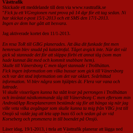
Västtrafik
Skickade ett meddelande till dem via www.vasttrafik.se
"
Fick ju ett VGregionen runt prova på 14 dgr för ett tag sedan. Ni
har skickat e-post 15/1-2013 och ett SMS den 17/1-2013.
Ingen av dem har gått att besvara.
Jag aktiverade kortet den 11/1-2013.
En resa ToR till GBG planerades. Att åka dit funkade fint men
hemresan blev snudd på katastrofal. Tåget avgick inte. När det väl
gick så stannade det för att släppa förbi ett annat tåg (som man
hade kunnat åkt med och kommit snabbare hem).
Skulle till Vänersborg C men tåget stannade i Trollhättan.
Fick ingen information om vilka bussar som gick till Vänersborg
och var det stod information om det var oklart. Svårhittad
information. Vi blev några som hjälptes åt. Flera var vana och
luttrade.
Vi skulle visserligen kunna ha stått kvar på perrongen i Trollhättan
och inväntat nästkommande tåg till Vänersborg C men eftersom min
AndroidApp Reseplaneraren bestämde sig för att hänga sig när jag
ville veta vilka avgångar som skulle kunna ta mig från VBG jvst till
Onsjö så valde jag att leta upp buss 65 och sedan gå av vid
Korseberg och promenera in till boendet på Onsjö.
Läser idag, 19/1-2013, i ttela att Västtrafik planerar att lägga ned