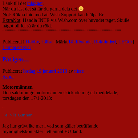
Länk till det
inlägget
.
När du läst det så får du gärna dela det
Not
: Räkna inte med att Wish Support kan hjälpa Er.
ExtraNot
: Handla INTE via Wish.com över huvudet taget. Skulle
något bli fel så är du rökt.
”””””””””””””””””””””””””””””””””””””””””””””””””””””””
Publicerat i
Hobby
,
Hälsa
|
Märkt
Bildfixande
,
Bokbinderi
,
LEGO
|
Lämna ett svar
Påt igen…
Publicerat
lördag 19 januari 2013
av
nisse
Svara
Motormännen
Den sakkunnige motormannen skickade mig ett meddelade,
torsdagen den 17/1-2013:
"
Hej Nils-Gunnar
Jag har grävt lite mer i vad som gäller beträffande
myndighetskontakter i ett annat EU-land.