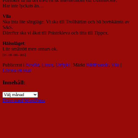
Försoker få till det med ett sk internetmoln via UbuntuOne.
Har inte lyckats än…
Vila
Ska inta lite sängläge. Vi ska till Trollhättan och bli bortskämta av
S&S.
Därefter ska vi åkat till Prästekleva och titta till Tippex.
Hälsoläget
:
Lite småtrött men annars ok.
[
01
–
08
–
005
–
005
]
Publicerat i
Besökt
,
Linux
,
Utflykt
|
Märkt
Bildfixande
,
Vila
|
Lämna ett svar
Innehåll:
Innehåll:
Drivs med WordPress