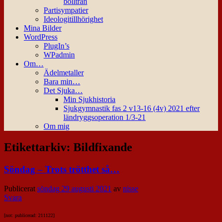
bollträn
Partisympatier
Ideologitillhörighet
Mina Bilder
WordPress
PlugIn’s
WPadmin
Om…
Ädelmetaller
Bara min…
Det Sjuka…
Min Sjukhistoria
Sjukgymnastik fas 2 v13-16 (4v) 2021 efter
ländryggsoperation 1/3-21
Om mig
Etikettarkiv:
Bildfixande
Söndag – Trots trötthet så…
Publicerat
söndag 29 augusti 2021
av
nisse
Svara
[not: publicerad: 211122]