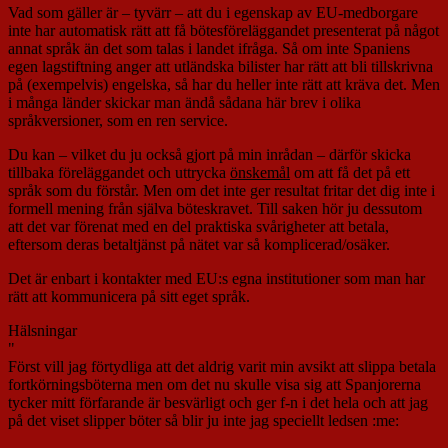
Vad som gäller är – tyvärr – att du i egenskap av EU-medborgare
inte har automatisk rätt att få bötesföreläggandet presenterat på något
annat språk än det som talas i landet ifråga. Så om inte Spaniens
egen lagstiftning anger att utländska bilister har rätt att bli tillskrivna
på (exempelvis) engelska, så har du heller inte rätt att kräva det. Men
i många länder skickar man ändå sådana här brev i olika
språkversioner, som en ren service.
Du kan – vilket du ju också gjort på min inrådan – därför skicka
tillbaka föreläggandet och uttrycka
önskemål
om att få det på ett
språk som du förstår. Men om det inte ger resultat fritar det dig inte i
formell mening från själva böteskravet. Till saken hör ju dessutom
att det var förenat med en del praktiska svårigheter att betala,
eftersom deras betaltjänst på nätet var så komplicerad/osäker.
Det är enbart i kontakter med EU:s egna institutioner som man har
rätt att kommunicera på sitt eget språk.
Hälsningar
"
Först vill jag förtydliga att det aldrig varit min avsikt att slippa betala
fortkörningsböterna men om det nu skulle visa sig att Spanjorerna
tycker mitt förfarande är besvärligt och ger f-n i det hela och att jag
på det viset slipper böter så blir ju inte jag speciellt ledsen :me: