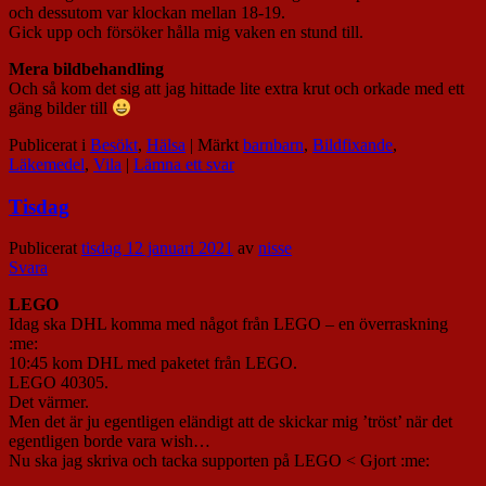
och dessutom var klockan mellan 18-19.
Gick upp och försöker hålla mig vaken en stund till.
Mera bildbehandling
Och så kom det sig att jag hittade lite extra krut och orkade med ett
gäng bilder till
Publicerat i
Besökt
,
Hälsa
|
Märkt
barnbarn
,
Bildfixande
,
Läkemedel
,
Vila
|
Lämna ett svar
Tisdag
Publicerat
tisdag 12 januari 2021
av
nisse
Svara
LEGO
Idag ska DHL komma med något från LEGO – en överraskning
:me:
10:45 kom DHL med paketet från LEGO.
LEGO 40305.
Det värmer.
Men det är ju egentligen eländigt att de skickar mig ’tröst’ när det
egentligen borde vara wish…
Nu ska jag skriva och tacka supporten på LEGO < Gjort :me: