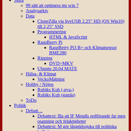
Sidor
99 sätt att optimera ms win 7
Analysarkiv
Data
CloneZilla via liveUSB 2.25″ HD (OS Win10)
till 2,25″ SSD
Programmering
HTML & JavaScript
RaspBerry Pi
RaspBerry Pi3 B+ och Klimatsensor
BME280
Ripping
DVD>MKV
Ubuntu 20.04 MATE
Hälsa- & Klimat
VeckoMätning
Hobby / Nöjen
Rubiks Kub (-nya-)
Rubiks Kub (gamla)
ToDo
Politik
Debatt…
Debattext: Illa att IF Metalls ordförande far men
osanning och felaktigheter
Debattext: M gör långtidssjuka till politiska