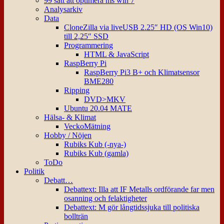
99 sätt att optimera ms win 7
Analysarkiv
Data
CloneZilla via liveUSB 2.25″ HD (OS Win10)
till 2,25″ SSD
Programmering
HTML & JavaScript
RaspBerry Pi
RaspBerry Pi3 B+ och Klimatsensor
BME280
Ripping
DVD>MKV
Ubuntu 20.04 MATE
Hälsa- & Klimat
VeckoMätning
Hobby / Nöjen
Rubiks Kub (-nya-)
Rubiks Kub (gamla)
ToDo
Politik
Debatt…
Debattext: Illa att IF Metalls ordförande far men
osanning och felaktigheter
Debattext: M gör långtidssjuka till politiska
bollträn