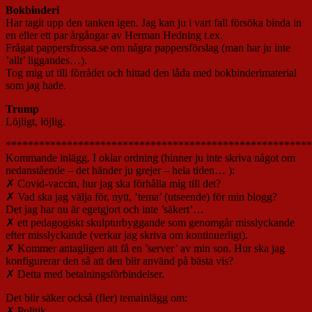
Bokbinderi
Har tagit upp den tanken igen. Jag kan ju i vart fall försöka binda in
en eller ett par årgångar av Herman Hedning t.ex.
Frågat pappersfrossa.se om några pappersförslag (man har ju inte
’allt’ liggandes…).
Tog mig ut till förrådet och hittad den låda med bokbinderimaterial
som jag hade.
Trump
Löjligt, löjlig.
*******************************************************
Kommande inlägg. I oklar ordning (hinner ju inte skriva något om
nedanstående – det händer ju grejer – hela tiden… ):
✗ Covid-vaccin, hur jag ska förhålla mig till det?
✗ Vad ska jag välja för, nytt, ’tema’ (utseende) för min blogg?
Det jag har nu är egetgjort och inte ’säkert’…
✗ ett pedagogiskt skulpturbyggande som genomgår misslyckande
efter misslyckande (verkar jag skriva om kontinuerligt).
✗ Kommer antagligen att få en ’server’ av min son. Hur ska jag
konfigurerar den så att den blir använd på bästa vis?
✗ Detta med betalningsförbindelser.
Det blir säker också (fler) temainlägg om:
✗ Politik