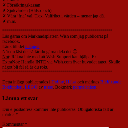
✗ Försäkringskassan
✗ Sjukvården (Hälso- och)
✗ Våra ’fria’ val. T.ex. Valfrihet i vården – menar jag då.
✗ m.m.
”””””””””””””””””””””””””””””””””””””””””””””””””””””””
Läs gärna om Marknadsplatsen Wish som jag publicerat på
facebook.
Länk till det
inlägget
.
När du läst det så får du gärna dela det 🙂
Not
: Räkna inte med att Wish Support kan hjälpa Er.
ExtraNot
: Handla INTE via Wish.com över huvudet taget. Skulle
något bli fel så är du rökt.
”””””””””””””””””””””””””””””””””””””””””””””””””””””””
Detta inlägg publicerades i
Hobby
,
Hälsa
och märktes
Bildfixande
,
Bokbinderi
,
LEGO
av
nisse
. Bokmärk
permalänken
.
Lämna ett svar
Din e-postadress kommer inte publiceras.
Obligatoriska fält är
märkta
*
Kommentar
*