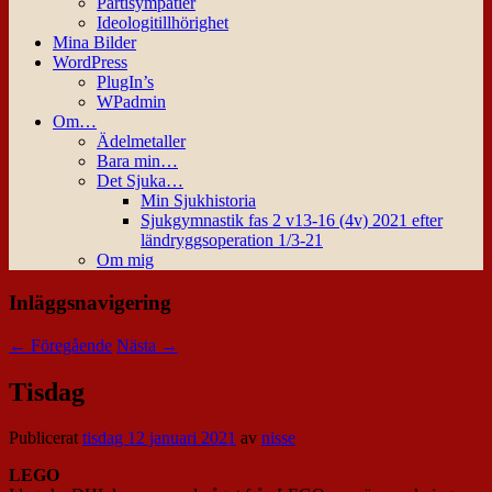
Partisympatier
Ideologitillhörighet
Mina Bilder
WordPress
PlugIn’s
WPadmin
Om…
Ädelmetaller
Bara min…
Det Sjuka…
Min Sjukhistoria
Sjukgymnastik fas 2 v13-16 (4v) 2021 efter
ländryggsoperation 1/3-21
Om mig
Inläggsnavigering
←
Föregående
Nästa
→
Tisdag
Publicerat
tisdag 12 januari 2021
av
nisse
LEGO