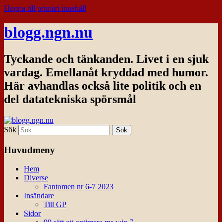
Hoppa till primärt innehåll
blogg.ngn.nu
Tyckande och tänkanden. Livet i en sjuk
vardag. Emellanåt kryddad med humor.
Här avhandlas också lite politik och en
del datatekniska spörsmål
Sök
Huvudmeny
Hem
Diverse
Fantomen nr 6-7 2023
Insändare
Till GP
Sidor