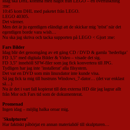
Idag ska DHL komma med något från LEGO – en överraskning
:me:
10:45 kom DHL med paketet från LEGO.
LEGO 40305.
Det värmer.
Men det är ju egentligen eländigt att de skickar mig ’tröst’ när det
egentligen borde vara wish…
Nu ska jag skriva och tacka supporten på LEGO < Gjort :me:
Fars Bilder
Idag blir det genomgång av ett gäng CD / DVD & gamla ’hederliga’
FD 3,5″ med digitala Bilder & Video – visade det sig.
FD 3,5″ innehöll SFW-filer som jag fick konvertera till JPG.
Tydligen har jag inte ’installerat’ alla filsystem.
Det var en DVD som min linuxdator inte kunde visa.
Så jag fick ta mig till hustruns Windows_7-dator… (det var enklast
så…)
Nu är det i vart fall kopierat till den externa HD där jag lagrar allt
från Mor och Fars tid som de dokumenterat.
Promenad
Ingen idag – möjlig halka oroar mig.
’
Skulpturen’
Har faktiskt påbörjat en annan materialidé till skulpturen…