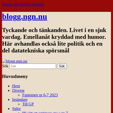
Hoppa till primärt innehåll
blogg.ngn.nu
Tyckande och tänkanden. Livet i en sjuk
vardag. Emellanåt kryddad med humor.
Här avhandlas också lite politik och en
del datatekniska spörsmål
Sök
Huvudmeny
Hem
Diverse
Fantomen nr 6-7 2023
Insändare
Till GP
Sidor