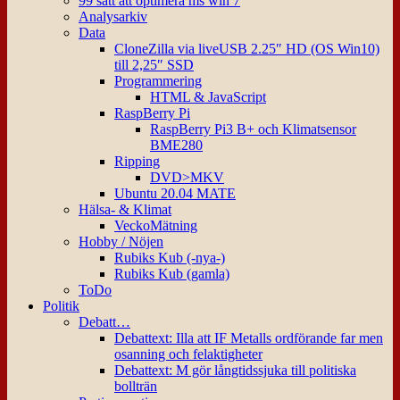
99 sätt att optimera ms win 7
Analysarkiv
Data
CloneZilla via liveUSB 2.25″ HD (OS Win10)
till 2,25″ SSD
Programmering
HTML & JavaScript
RaspBerry Pi
RaspBerry Pi3 B+ och Klimatsensor
BME280
Ripping
DVD>MKV
Ubuntu 20.04 MATE
Hälsa- & Klimat
VeckoMätning
Hobby / Nöjen
Rubiks Kub (-nya-)
Rubiks Kub (gamla)
ToDo
Politik
Debatt…
Debattext: Illa att IF Metalls ordförande far men
osanning och felaktigheter
Debattext: M gör långtidssjuka till politiska
bollträn