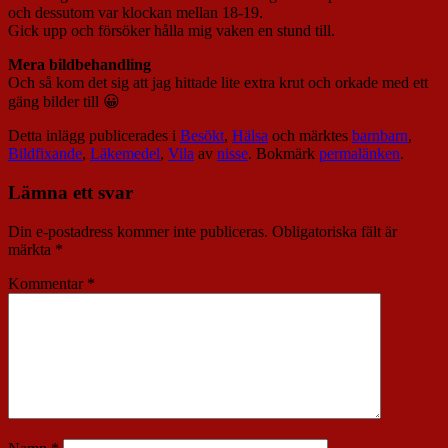
och dessutom var klockan mellan 18-19.
Gick upp och försöker hålla mig vaken en stund till.
Mera bildbehandling
Och så kom det sig att jag hittade lite extra krut och orkade med ett
gäng bilder till 😀
Detta inlägg publicerades i
Besökt
,
Hälsa
och märktes
barnbarn
,
Bildfixande
,
Läkemedel
,
Vila
av
nisse
. Bokmärk
permalänken
.
Lämna ett svar
Din e-postadress kommer inte publiceras.
Obligatoriska fält är
märkta
*
Kommentar
*