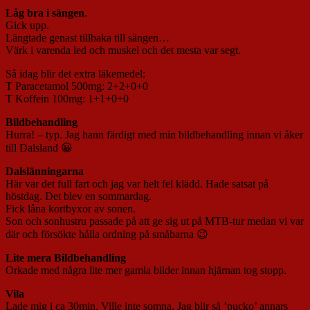
Låg bra i sängen
.
Gick upp.
Längtade genast tillbaka till sängen…
Värk i varenda led och muskel och det mesta var segt.
Så idag blir det extra läkemedel:
T Paracetamol 500mg: 2+2+0+0
T Koffein 100mg: 1+1+0+0
Bildbehandling
Hurra! – typ. Jag hann färdigt med min bildbehandling innan vi åker
till Dalsland 😀
Dalslänningarna
Här var det full fart och jag var helt fel klädd. Hade satsat på
höstdag. Det blev en sommardag.
Fick låna kortbyxor av sonen.
Son och sonhustru passade på att ge sig ut på MTB-tur medan vi var
där och försökte hålla ordning på småbarna 😉
Lite mera Bildbehandling
Orkade med några lite mer gamla bilder innan hjärnan tog stopp.
Vila
Lade mig i ca 30min. Ville inte somna. Jag blir så ’pucko’ annars