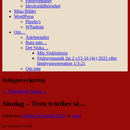
Partisympatier
Ideologitillhörighet
Mina Bilder
WordPress
PlugIn’s
WPadmin
Om…
Ädelmetaller
Bara min…
Det Sjuka…
Min Sjukhistoria
Sjukgymnastik fas 2 v13-16 (4v) 2021 efter
ländryggsoperation 1/3-21
Om mig
Inläggsnavigering
←
Föregående
Nästa
→
Söndag – Trots trötthet så…
Publicerat
söndag 29 augusti 2021
av
nisse
[not: publicerad: 211122]