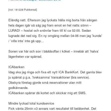
[not: 181228:Publicerad]
Eländig natt. Eftersom jag lyckats hålla mig borta från sängen
hela dagen igår så såg jag fram emot en hel natts sömn –
LURAD! – hostat och snörvlar fram till kl ca 02:00. Sedan
lugnade det ned sig. En ny omgång mellan 04-06 men jag ’kunde’
/ ’ville inte’ inte gå upp…
Sonen var här och sov i bäddsoffan i köket – innebär att ’halva’
lägenheten var spärrad.
ICAbanken
Idag ska jag ringa och fixa ett nytt ICA BankKort. Det gamla blev
ju spärrat p.g.a. ’tveksamma’ transaktioner (bra service).
Obskyra företag gjorde små reservationer utan mitt
godkännande.
ICAbanken spärrar då kortet och skickar mig ett SMS.
Mindre lyckad total kundservice
Fick vänta 25min x3 annars vart resultatet till belåtenhet. Det