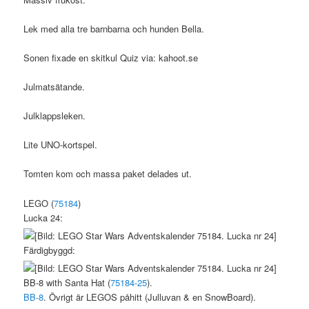
Lek med alla tre barnbarna och hunden Bella.
Sonen fixade en skitkul Quiz via: kahoot.se
Julmatsätande.
Julklappsleken.
Lite UNO-kortspel.
Tomten kom och massa paket delades ut.
LEGO (
75184
)
Lucka 24:
Färdigbyggd:
BB-8 with Santa Hat (
75184-25
).
BB-8
. Övrigt är LEGOS påhitt (Julluvan & en SnowBoard).