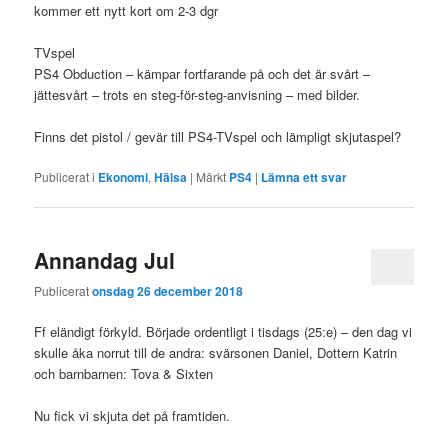
kommer ett nytt kort om 2-3 dgr
TVspel
PS4 Obduction – kämpar fortfarande på och det är svårt –
jättesvårt – trots en steg-för-steg-anvisning – med bilder.
Finns det pistol / gevär till PS4-TVspel och lämpligt skjutaspel?
Publicerat i
Ekonomi
,
Hälsa
|
Märkt
PS4
|
Lämna ett svar
Annandag Jul
Publicerat
onsdag 26 december 2018
Ff eländigt förkyld. Började ordentligt i tisdags (25:e) – den dag vi
skulle åka norrut till de andra: svärsonen Daniel, Dottern Katrin
och barnbarnen: Tova & Sixten
Nu fick vi skjuta det på framtiden.