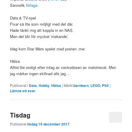
Sannolik
förlaga
.
Data & TV-spel
Fixar så lite som möjligt med det där.
Hade tänkt mig att koppla in en NAS.
Men det blir för mycket 'mekande'.
Idag kom Star Wars spelet med posten :me:
Hälsa
Alltid lite oroligt efter intag av veckodosen av metotrexat. Men
jag märker ingen skillnad alls jag…
Publicerat i
Data
,
Hobby
,
Hälsa
|
Märkt
barnbarn
,
LEGO
,
PS4
|
Lämna ett svar
Tisdag
Publicerat
tisdag 19 december 2017