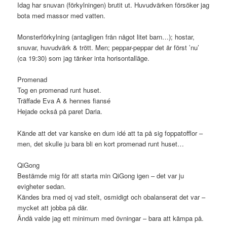
Idag har snuvan (förkylningen) brutit ut. Huvudvärken försöker jag
bota med massor med vatten.
Monsterförkylning (antagligen från något litet barn…); hostar,
snuvar, huvudvärk & trött. Men; peppar-peppar det är först ’nu’
(ca 19:30) som jag tänker inta horisontalläge.
Promenad
Tog en promenad runt huset.
Träffade Eva A & hennes fiansé
Hejade också på paret Daria.
Kände att det var kanske en dum idé att ta på sig foppatofflor –
men, det skulle ju bara bli en kort promenad runt huset…
QiGong
Bestämde mig för att starta min QiGong igen – det var ju
evigheter sedan.
Kändes bra med oj vad stelt, osmidigt och obalanserat det var –
mycket att jobba på där.
Ändå valde jag ett minimum med övningar – bara att kämpa på.