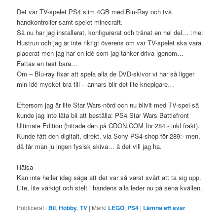
Det var TV-spelet PS4 slim 4GB med Blu-Ray och två
handkontroller samt spelet minecraft.
Så nu har jag installerat, konfigurerat och tränat en hel del… :me:
Hustrun och jag är inte riktigt överens om var TV-spelet ska vara
placerat men jag har en idé som jag tänker driva igenom…
Fattas en test bara…
Om – Blu-ray fixar att spela alla de DVD-skivor vi har så ligger
min idé mycket bra till – annars blir det lite knepigare…
Eftersom jag är lite Star Wars-nörd och nu blivit med TV-spel så
kunde jag inte låta bli att beställa: PS4 Star Wars Battlefront
Ultimate Edition (hittade den på CDON.COM för 284:- inkl frakt).
Kunde fått den digitalt, direkt, via Sony-PS4-shop för 289:- men,
då får man ju ingen fysisk skiva… å det vill jag ha.
Hälsa
Kan inte heller idag säga att det var så värst svårt att ta sig upp.
Lite, lite värkigt och stelt i handens alla leder nu på sena kvällen.
Publicerat i
Bil
,
Hobby
,
TV
|
Märkt
LEGO
,
PS4
|
Lämna ett svar