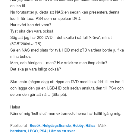
en iso-fil.
Nu förutsätter ju detta att NAS:en sedan kan presentera denna
iso-fil för t.ex. PS4 som en spelbar DVD.
Hur svårt kan det vara?
Tyst ska den vara också.
Säg att jag har 200 DVD – det skulle i så fall 'kräva', minst
(5GB*200st=1TB).
Så en NAS med plats för två HDD med 2TB vardera borde ju fixa
mina behov.
Men, och återigen – men? Hur snickrar man ihop detta?
Det ska ju vara billigt också?
Ska testa (någon dag) att rippa en DVD med linux 'dd' till en iso-fil
och lägga den på en USB-HD och sedan ansluta den till PS4 och
se om den går att nå… (titta på).
Hälsa
Känner mig 'helt slut' men extramedicinerna har hållit igång mig.
Publicerat i
Besök
,
Helgdagsfirande
,
Hobby
,
Hälsa
|
Märkt
barnbarn
,
LEGO
,
PS4
|
Lämna ett svar