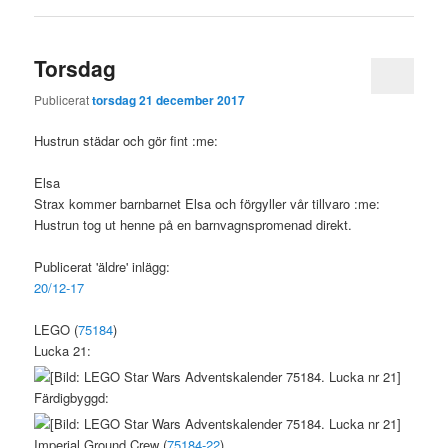
Torsdag
Publicerat
torsdag 21 december 2017
Hustrun städar och gör fint :me:
Elsa
Strax kommer barnbarnet Elsa och förgyller vår tillvaro :me:
Hustrun tog ut henne på en barnvagnspromenad direkt.
Publicerat 'äldre' inlägg:
20/12-17
LEGO (
75184
)
Lucka 21:
Färdigbyggd:
Imperial Ground Crew (
75184-22
).