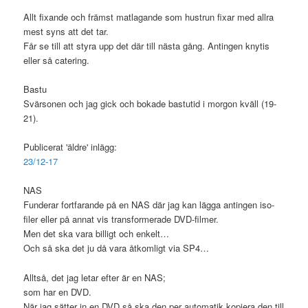
Allt fixande och främst matlagande som hustrun fixar med allra
mest syns att det tar.
Får se till att styra upp det där till nästa gång. Antingen knytis
eller så catering.
Bastu
Svärsonen och jag gick och bokade bastutid i morgon kväll (19-
21).
Publicerat 'äldre' inlägg:
23/12-17
NAS
Funderar fortfarande på en NAS där jag kan lägga antingen iso-
filer eller på annat vis transformerade DVD-filmer.
Men det ska vara billigt och enkelt…
Och så ska det ju då vara åtkomligt via SP4…
Alltså, det jag letar efter är en NAS;
som har en DVD.
När jag sätter in en DVD så ska den per automatik kopiera den till