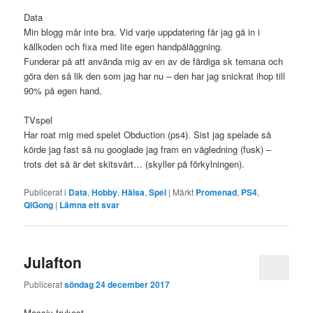
Data
Min blogg mår inte bra. Vid varje uppdatering får jag gå in i
källkoden och fixa med lite egen handpåläggning.
Funderar på att använda mig av en av de färdiga sk temana och
göra den så lik den som jag har nu – den har jag snickrat ihop till
90% på egen hand.
TVspel
Har roat mig med spelet Obduction (ps4). Sist jag spelade så
körde jag fast så nu googlade jag fram en vägledning (fusk) –
trots det så är det skitsvårt… (skyller på förkylningen).
Publicerat i
Data
,
Hobby
,
Hälsa
,
Spel
|
Märkt
Promenad
,
PS4
,
QiGong
|
Lämna ett svar
Julafton
Publicerat
söndag 24 december 2017
Massiv frukost.