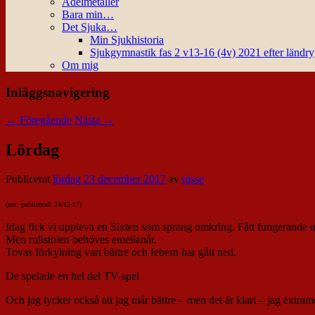
Ädelmetaller
Bara min…
Det Sjuka…
Min Sjukhistoria
Sjukgymnastik fas 2 v13-16 (4v) 2021 efter ländr
Om mig
Inläggsnavigering
←
Föregående
Nästa
→
Lördag
Publicerat
lördag 23 december 2017
av
nisse
(not: publicerad: 24/12-17)
Idag fick vi uppleva en Sixten som sprang omkring. Fått fungerande med
Men rullstolen behöves emellanåt.
Tovas förkylning vart bättre och febern har gått ned.
De spelade en hel del TV-spel
Och jag tycker också att jag mår bättre – men det är klart – jag extram