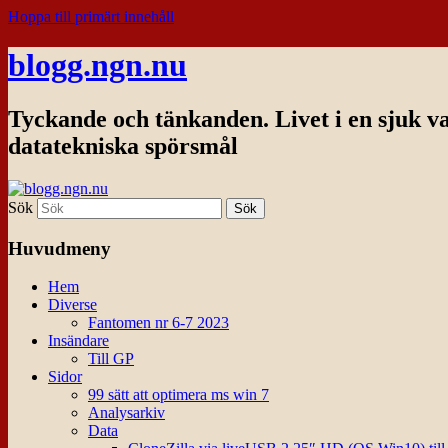
Hoppa till primärt innehåll
blogg.ngn.nu
Tyckande och tänkanden. Livet i en sjuk v
datatekniska spörsmål
Sök
Huvudmeny
Hem
Diverse
Fantomen nr 6-7 2023
Insändare
Till GP
Sidor
99 sätt att optimera ms win 7
Analysarkiv
Data