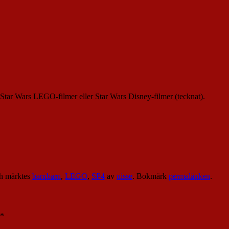
 Star Wars LEGO-filmer eller Star Wars Disney-filmer (tecknat).
h märktes
barnbarn
,
LEGO
,
SP4
av
nisse
. Bokmärk
permalänken
.
*