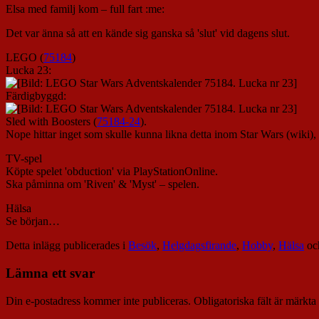
Elsa med familj kom – full fart :me:
Det var änna så att en kände sig ganska så 'slut' vid dagens slut.
LEGO (
75184
)
Lucka 23:
Färdigbyggd:
Sled with Boosters (
75184-24
).
Nope hittar inget som skulle kunna likna detta inom Star Wars (wiki),
TV-spel
Köpte spelet 'obduction' via PlayStationOnline.
Ska påminna om 'Riven' & 'Myst' – spelen.
Hälsa
Se början…
Detta inlägg publicerades i
Besök
,
Helgdagsfirande
,
Hobby
,
Hälsa
oc
Lämna ett svar
Din e-postadress kommer inte publiceras.
Obligatoriska fält är märkta