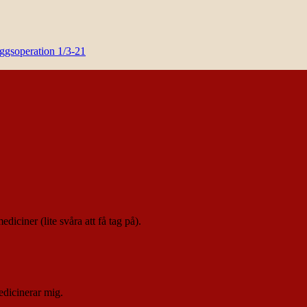
yggsoperation 1/3-21
iciner (lite svåra att få tag på).
edicinerar mig.