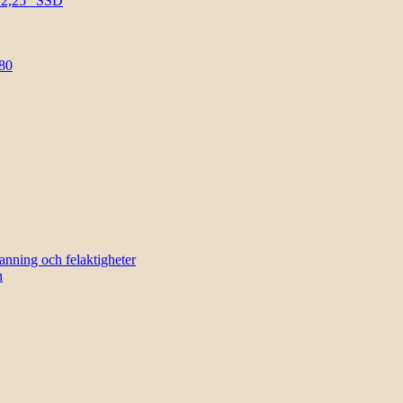
l 2,25″ SSD
80
sanning och felaktigheter
n