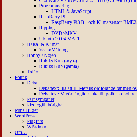
CloneZilla via liveUSB 2.25″ HD (OS Win10) til
Programmering
HTML & JavaScript
RaspBerry Pi
RaspBerry Pi3 B+ och Klimatsensor BME2
Ripping
DVD>MKV
Ubuntu 20.04 MATE
Hälsa- & Klimat
VeckoMätning
Hobby / Nöjen
Rubiks Kub (-nya-)
Rubiks Kub (gamla)
ToDo
Politik
Debatt…
Debattext: Illa att IF Metalls ordförande far men o
Debattext: M gör långtidssjuka till politiska bollträ
Partisympatier
Ideologitillhörighet
Mina Bilder
WordPress
PlugIn’s
WPadmin
Om…