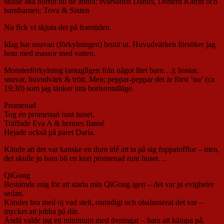
skulle åka norrut till de andra: svärsonen Daniel, Dottern Katrin och
barnbarnen: Tova & Sixten
Nu fick vi skjuta det på framtiden.
Idag har snuvan (förkylningen) brutit ut. Huvudvärken försöker jag
bota med massor med vatten.
Monsterförkylning (antagligen från något litet barn…); hostar,
snuvar, huvudvärk & trött. Men; peppar-peppar det är först ’nu’ (ca
19:30) som jag tänker inta horisontalläge.
Promenad
Tog en promenad runt huset.
Träffade Eva A & hennes fiansé
Hejade också på paret Daria.
Kände att det var kanske en dum idé att ta på sig foppatofflor – men,
det skulle ju bara bli en kort promenad runt huset…
QiGong
Bestämde mig för att starta min QiGong igen – det var ju evigheter
sedan.
Kändes bra med oj vad stelt, osmidigt och obalanserat det var –
mycket att jobba på där.
Ändå valde jag ett minimum med övningar – bara att kämpa på.