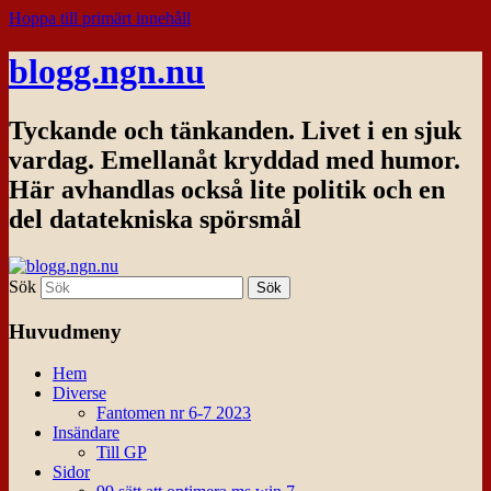
Hoppa till primärt innehåll
blogg.ngn.nu
Tyckande och tänkanden. Livet i en sjuk
vardag. Emellanåt kryddad med humor.
Här avhandlas också lite politik och en
del datatekniska spörsmål
Sök
Huvudmeny
Hem
Diverse
Fantomen nr 6-7 2023
Insändare
Till GP
Sidor