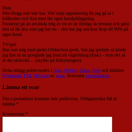
Data
Min blogg mår inte bra. Vid varje uppdatering får jag gå in i
källkoden och fixa med lite egen handpåläggning.
Funderar på att använda mig av en av de färdiga sk temana och göra
den så lik den som jag har nu – den har jag snickrat ihop till 90% på
egen hand.
TVspel
Har roat mig med spelet Obduction (ps4). Sist jag spelade så körde
jag fast så nu googlade jag fram en vägledning (fusk) – trots det så
är det skitsvårt… (skyller på förkylningen).
Detta inlägg publicerades i
Data
,
Hobby
,
Hälsa
,
Spel
och märktes
Promenad
,
PS4
,
QiGong
av
nisse
. Bokmärk
permalänken
.
Lämna ett svar
Din e-postadress kommer inte publiceras.
Obligatoriska fält är
märkta
*
Kommentar
*