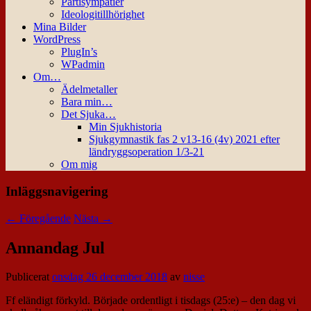
Partisympatier
Ideologitillhörighet
Mina Bilder
WordPress
PlugIn’s
WPadmin
Om…
Ädelmetaller
Bara min…
Det Sjuka…
Min Sjukhistoria
Sjukgymnastik fas 2 v13-16 (4v) 2021 efter
ländryggsoperation 1/3-21
Om mig
Inläggsnavigering
←
Föregående
Nästa
→
Annandag Jul
Publicerat
onsdag 26 december 2018
av
nisse
Ff eländigt förkyld. Började ordentligt i tisdags (25:e) – den dag vi