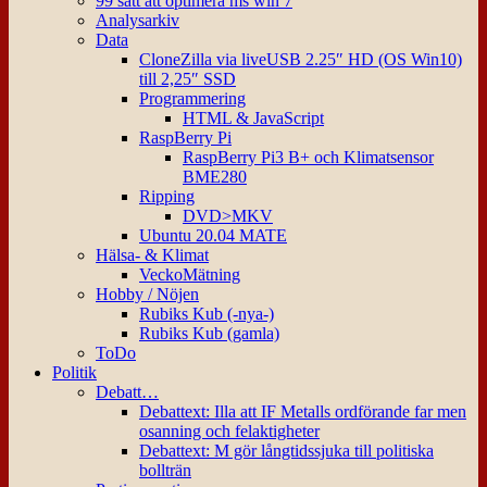
99 sätt att optimera ms win 7
Analysarkiv
Data
CloneZilla via liveUSB 2.25″ HD (OS Win10)
till 2,25″ SSD
Programmering
HTML & JavaScript
RaspBerry Pi
RaspBerry Pi3 B+ och Klimatsensor
BME280
Ripping
DVD>MKV
Ubuntu 20.04 MATE
Hälsa- & Klimat
VeckoMätning
Hobby / Nöjen
Rubiks Kub (-nya-)
Rubiks Kub (gamla)
ToDo
Politik
Debatt…
Debattext: Illa att IF Metalls ordförande far men
osanning och felaktigheter
Debattext: M gör långtidssjuka till politiska
bollträn