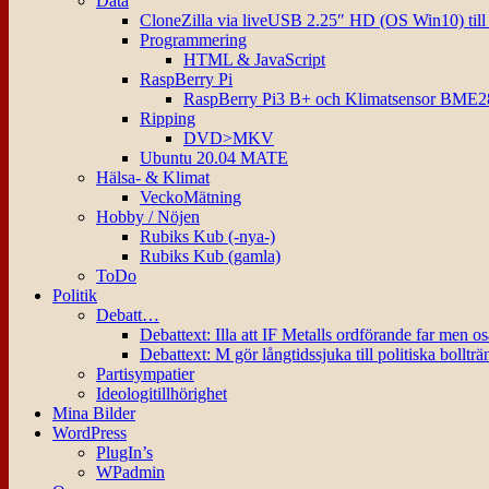
Data
CloneZilla via liveUSB 2.25″ HD (OS Win10) til
Programmering
HTML & JavaScript
RaspBerry Pi
RaspBerry Pi3 B+ och Klimatsensor BME2
Ripping
DVD>MKV
Ubuntu 20.04 MATE
Hälsa- & Klimat
VeckoMätning
Hobby / Nöjen
Rubiks Kub (-nya-)
Rubiks Kub (gamla)
ToDo
Politik
Debatt…
Debattext: Illa att IF Metalls ordförande far men o
Debattext: M gör långtidssjuka till politiska bollträ
Partisympatier
Ideologitillhörighet
Mina Bilder
WordPress
PlugIn’s
WPadmin