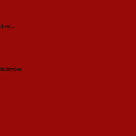
 arbete…
blodtrycket.