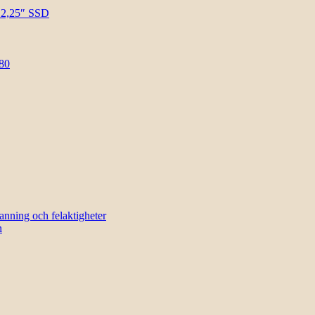
l 2,25″ SSD
80
sanning och felaktigheter
n