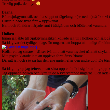
Trevlig pojk, den nye
Barna
Efter sjukgymnastik och ha släppt ut fågelungar (se nedan) så åkte vi 
Hustrun hade fixat tårta – uppskattat.
Barn och föräldrar härjade runt i trädgården och blötte ned varandra
Holken
Innan jag åkte till Sjukgymnastiken kollade jag till i holken och såg då
Så idag var det tydligen dags för ungarna att hoppa ut – enligt föräldr
Kollar ett tag senare – då ser två till ut att vara mycket nära att stryka
Mitt psyke klarade inte att uppleva förra årets ’drama’.
Då satt jag och såg på hur den ene ungen efter den andre dog. De törsta
Så idag ingrep jag (eftersom att sätta upp en holk i sig är ett ’ingrepp’
Jag öppnade holken och lyfte ut de 6 kvarvarande ungarna. Och lade 