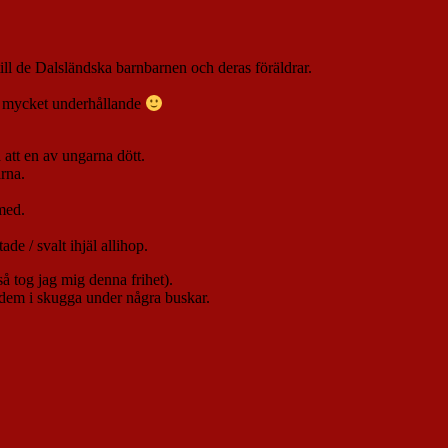
till de Dalsländska barnbarnen och deras föräldrar.
 – mycket underhållande
 att en av ungarna dött.
arna.
 med.
de / svalt ihjäl allihop.
 så tog jag mig denna frihet).
dem i skugga under några buskar.