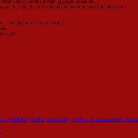
hittat 12st sk multis i förrgår. jag hade missat en…?
jag har där. Det är två stycket på raken nu som inte hittat den.
 – men jag anser att det var rätt.
den.
öra det?
arn
,
BME280
,
CDON
,
Geocaching
,
Holken
,
Konsumenverket
,
Proffs
.