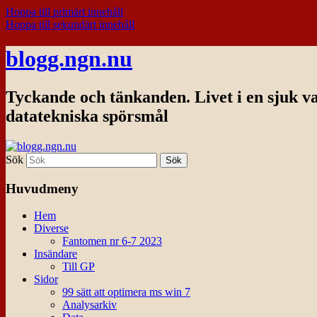
Hoppa till primärt innehåll
Hoppa till sekundärt innehåll
blogg.ngn.nu
Tyckande och tänkanden. Livet i en sjuk v
datatekniska spörsmål
Sök
Huvudmeny
Hem
Diverse
Fantomen nr 6-7 2023
Insändare
Till GP
Sidor
99 sätt att optimera ms win 7
Analysarkiv