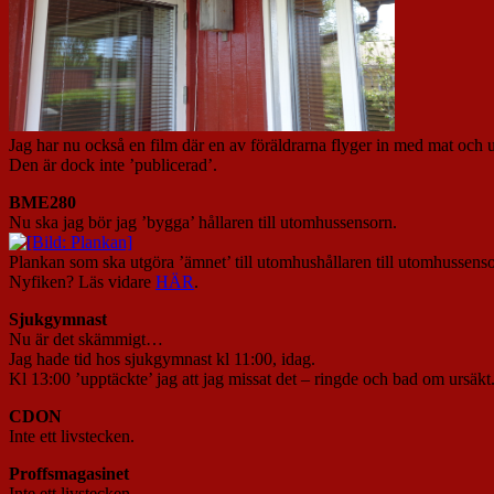
Jag har nu också en film där en av föräldrarna flyger in med mat och u
Den är dock inte ’publicerad’.
BME280
Nu ska jag bör jag ’bygga’ hållaren till utomhussensorn.
Plankan som ska utgöra ’ämnet’ till utomhushållaren till utomhussenso
Nyfiken? Läs vidare
HÄR
.
Sjukgymnast
Nu är det skämmigt…
Jag hade tid hos sjukgymnast kl 11:00, idag.
Kl 13:00 ’upptäckte’ jag att jag missat det – ringde och bad om ursäkt
CDON
Inte ett livstecken.
Proffsmagasinet
Inte ett livstecken.