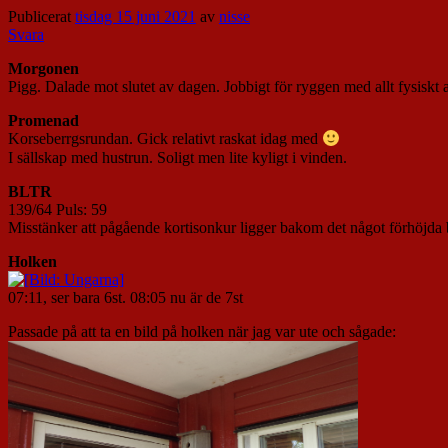
Publicerat
tisdag 15 juni 2021
av
nisse
Svara
Morgonen
Pigg. Dalade mot slutet av dagen. Jobbigt för ryggen med allt fysiskt
Promenad
Korseberrgsrundan. Gick relativt raskat idag med
I sällskap med hustrun. Soligt men lite kyligt i vinden.
BLTR
139/64 Puls: 59
Misstänker att pågående kortisonkur ligger bakom det något förhöjda 
Holken
07:11, ser bara 6st. 08:05 nu är de 7st
Passade på att ta en bild på holken när jag var ute och sågade: