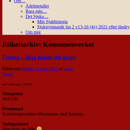
Om…
Ädelmetaller
Bara min…
Det Sjuka…
Min Sjukhistoria
Sjukgymnastik fas 2 v13-16 (4v) 2021 efter ländr
Om mig
Etikettarkiv:
Konsumenverket
Fredag – Idag hände det grejer
Publicerat
fredag 18 juni 2021
av
nisse
Svara
[not: publicerad: 210619]
Morgonen
Helt OK.
Promenad
Korsebergsrundan tillsammans med hustrun.
Sjukgymnast
Idag kom jag ihåg