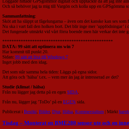
Loggade hittade GPSgömmor digitalt och upptäckte då att jag inte alls 
Och så behöver jag ta mig till Vargön och kolla upp en GPSgömma som 
Sammanfattning
:
Sköt att ha släppt ut fågelungarna – även om det kanske kan ses som fel
Nu ska i vart fall den holken bort. Det blir inge mer ’uppfödningar’ i 
Det fungerade utmärkt vid vårt förra boende men här verkar det inte g
************************************************
DATA: 99 sätt att optimera ms win 7
Har kommit till punkt 20.
Sidan:
99 sätt att fixa till Windows 7
Inget jobb med den idag.
Det som står samma hela tiden: Läggs på egna sidor.
Att göra och ’hälsa’ t.ex. – vem mer än jag är intresserad av det?
Studie (klimat / hälsa)
Från nu lägger jag detta på en egen
SIDA
.
Från nu, lägger jag ’ToDo’ på en
EGEN
sida.
Publicerat i
Besökt
,
Bilder
,
Djur
,
Hälsa
,
Kommersialism
|
Märkt
barnb
Tisdag – Monterat en BME280 sensor ute och en inne