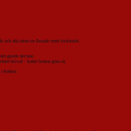
de och alla utom en flaxade emot lockandet.
det gjorde det inte.
itet huvud – katter brukar göra så.
ö i holken.