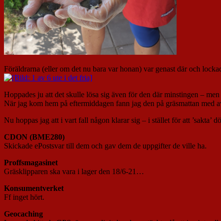
Föräldrarna (eller om det nu bara var honan) var genast där och locka
Hoppades ju att det skulle lösa sig även för den där minstingen – men 
När jag kom hem på eftermiddagen fann jag den på gräsmattan med avb
Nu hoppas jag att i vart fall någon klarar sig – i stället för att ’sakta’ d
CDON (BME280)
Skickade ePostsvar till dem och gav dem de uppgifter de ville ha.
Proffsmagasinet
Gräsklipparen ska vara i lager den 18/6-21…
Konsumentverket
Ff inget hört.
Geocaching