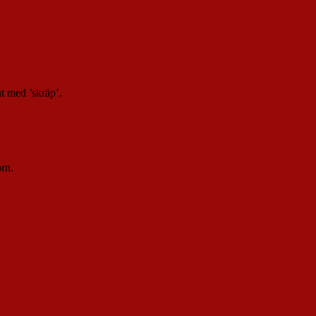
t med ’skräp’.
rn.
.