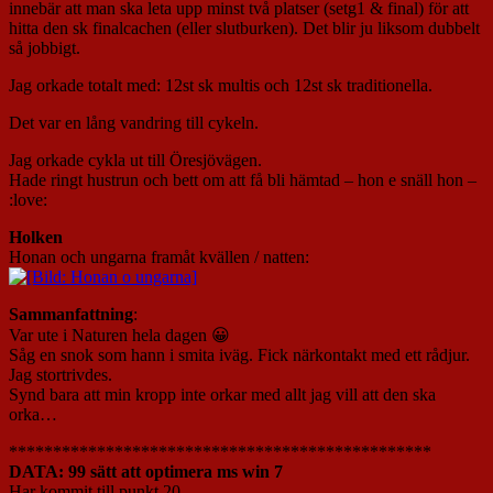
innebär att man ska leta upp minst två platser (setg1 & final) för att
hitta den sk finalcachen (eller slutburken). Det blir ju liksom dubbelt
så jobbigt.
Jag orkade totalt med: 12st sk multis och 12st sk traditionella.
Det var en lång vandring till cykeln.
Jag orkade cykla ut till Öresjövägen.
Hade ringt hustrun och bett om att få bli hämtad – hon e snäll hon –
:love:
Holken
Honan och ungarna framåt kvällen / natten:
Sammanfattning
:
Var ute i Naturen hela dagen 😀
Såg en snok som hann i smita iväg. Fick närkontakt med ett rådjur.
Jag stortrivdes.
Synd bara att min kropp inte orkar med allt jag vill att den ska
orka…
************************************************
DATA: 99 sätt att optimera ms win 7
Har kommit till punkt 20.