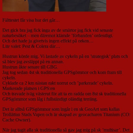
Fälttestet får visa hur det går…
Det gick bra jag fick inga av de smärtor jag fick vid senaste
naturbesöket – men däremot klämde ’förbanden’ ordentligt.
Och det hade ju givetvis ingen effekt på orken…
Lite valet: Pest & Colera där…
Hustrun körde mig. Vi lastade av cykeln på en ’strategisk’ plats och
så blev jag avsläppt på en annan.
Hustrun åkte senare till GBG.
Jag tog sedan 4st sk traditionella GPSgömmor och kom fram till
cykeln.
Cyklade ca 2 km nästan rakt norrut och ’parkerade’ cykeln.
Markerade platsen i GPS:en
Och travade iväg västerut för att ta en radda om 8st sk traditionella
GPSgömmor som låg i fullständigt oländig terräng.
Det är alltså GPSgömmor som ingår i en sk GeoArt som kallas
Trollättan Stads Vapen och är skapad av geocacharen Titanium (CO:
Cache Owner).
När jag tagit alla sk traditionella så gav jag mig på sk ’multisar’. Det