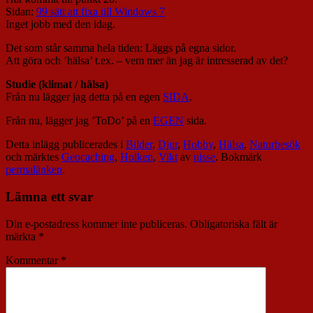
Sidan:
99 sätt att fixa till Windows 7
Inget jobb med den idag.
Det som står samma hela tiden: Läggs på egna sidor.
Att göra och ’hälsa’ t.ex. – vem mer än jag är intresserad av det?
Studie (klimat / hälsa)
Från nu lägger jag detta på en egen
SIDA
.
Från nu, lägger jag ’ToDo’ på en
EGEN
sida.
Detta inlägg publicerades i
Bilder
,
Djur
,
Hobby
,
Hälsa
,
Naturbesök
och märktes
Geocaching
,
Holken
,
Vikt
av
nisse
. Bokmärk
permalänken
.
Lämna ett svar
Din e-postadress kommer inte publiceras.
Obligatoriska fält är
märkta
*
Kommentar
*