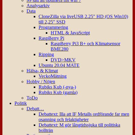
99 sätt att optimera ms win 7
Analysarkiv
Data
CloneZilla via liveUSB 2.25″ HD (OS Win10)
till 2,25″ SSD
Programmering
HTML & JavaScript
RaspBerry Pi
RaspBerry Pi3 B+ och Klimatsensor
BME280
Ripping
DVD>MKV
Ubuntu 20.04 MATE
Hälsa- & Klimat
VeckoMätning
Hobby / Nöjen
Rubiks Kub (-nya-)
Rubiks Kub (gamla)
ToDo
Politik
Debatt…
Debattext: Illa att IF Metalls ordförande far men
osanning och felaktigheter
Debattext: M gör långtidssjuka till politiska
bollträn