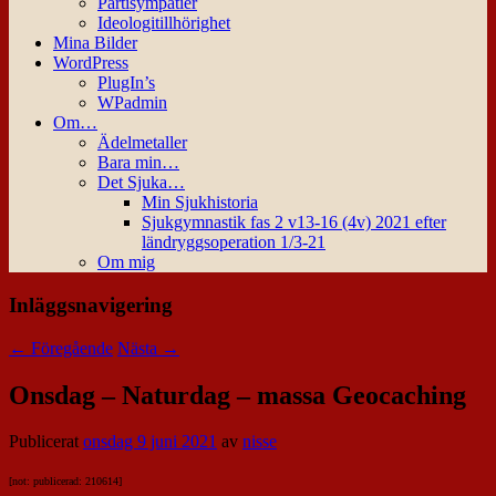
Partisympatier
Ideologitillhörighet
Mina Bilder
WordPress
PlugIn’s
WPadmin
Om…
Ädelmetaller
Bara min…
Det Sjuka…
Min Sjukhistoria
Sjukgymnastik fas 2 v13-16 (4v) 2021 efter
ländryggsoperation 1/3-21
Om mig
Inläggsnavigering
←
Föregående
Nästa
→
Onsdag – Naturdag – massa Geocaching
Publicerat
onsdag 9 juni 2021
av
nisse
[not: publicerad: 210614]