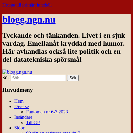
Hoppa till primärt innehåll
blogg.ngn.nu
Tyckande och tänkanden. Livet i en sjuk
vardag. Emellanåt kryddad med humor.
Här avhandlas också lite politik och en
del datatekniska spörsmål
Sök
Huvudmeny
Hem
Diverse
Fantomen nr 6-7 2023
Insändare
Till GP
Sidor