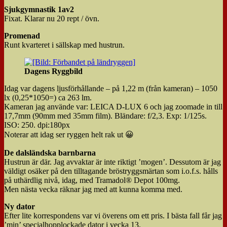
Sjukgymnastik 1av2
Fixat. Klarar nu 20 rept / övn.
Promenad
Runt kvarteret i sällskap med hustrun.
Dagens Ryggbild
Idag var dagens ljusförhållande – på 1,22 m (från kameran) – 1050
lx (0,25*1050=) ca 263 lm.
Kameran jag använde var: LEICA D-LUX 6 och jag zoomade in till
17,7mm (90mm med 35mm film). Bländare: f/2,3. Exp: 1/125s.
ISO: 250. dpi:180px
Noterar att idag ser ryggen helt rak ut 😀
De dalsländska barnbarna
Hustrun är där. Jag avvaktar är inte riktigt ’mogen’. Dessutom är jag
väldigt osäker på den tilltagande bröstryggsmärtan som i.o.f.s. hålls
på uthärdlig nivå, idag, med Tramadol® Depot 100mg.
Men nästa vecka räknar jag med att kunna komma med.
Ny dator
Efter lite korrespondens var vi överens om ett pris. I bästa fall får jag
’min’ specialhopplockade dator i vecka 13.