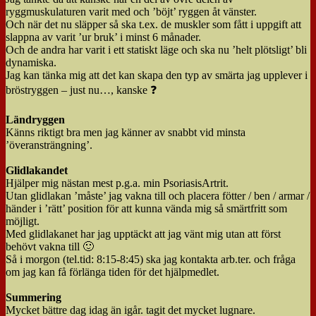
ryggmuskulaturen varit med och ’böjt’ ryggen åt vänster.
Och när det nu släpper så ska t.ex. de muskler som fått i uppgift att
slappna av varit ’ur bruk’ i minst 6 månader.
Och de andra har varit i ett statiskt läge och ska nu ’helt plötsligt’ bli
dynamiska.
Jag kan tänka mig att det kan skapa den typ av smärta jag upplever i
bröstryggen – just nu…, kanske ❓
Ländryggen
Känns riktigt bra men jag känner av snabbt vid minsta
’överansträngning’.
Glidlakandet
Hjälper mig nästan mest p.g.a. min PsoriasisArtrit.
Utan glidlakan ’måste’ jag vakna till och placera fötter / ben / armar /
händer i ’rätt’ position för att kunna vända mig så smärtfritt som
möjligt.
Med glidlakanet har jag upptäckt att jag vänt mig utan att först
behövt vakna till 🙂
Så i morgon (tel.tid: 8:15-8:45) ska jag kontakta arb.ter. och fråga
om jag kan få förlänga tiden för det hjälpmedlet.
Summering
Mycket bättre dag idag än igår. tagit det mycket lugnare.