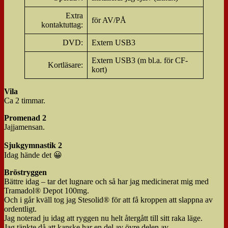
Extra
för AV/PÅ
kontaktuttag:
DVD:
Extern USB3
Extern USB3 (m bl.a. för CF-
Kortläsare:
kort)
Vila
Ca 2 timmar.
Promenad 2
Jajjamensan.
Sjukgymnastik 2
Idag hände det 😀
Bröstryggen
Bättre idag – tar det lugnare och så har jag medicinerat mig med
Tramadol® Depot 100mg.
Och i går kväll tog jag Stesolid® för att få kroppen att slappna av
ordentligt.
Jag noterad ju idag att ryggen nu helt återgått till sitt raka läge.
Jag tänkte då att kanske har en del av övre delen av