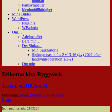
bollträn
Partisympatier
Ideologitillhörighet
Mina Bilder
WordPress
PlugIn’s
WPadmin
Om…
Ädelmetaller
Bara min…
Det Sjuka…
Min Sjukhistoria
Sjukgymnastik fas 2 v13-16 (4v) 2021 efter
ländryggsoperation 1/3-21
Om mig
Etikettarkiv:
Ryggvärk
Tisdag postOP dag 23
Publicerat
tisdag 23 mars 2021
av
nisse
Svara
[not: publicerade:
210322
]