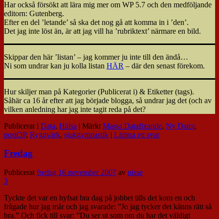
Har också försökt att lära mig mer om WP 5.7 och den medföljande
editorn: Gutenberg.
Efter en del ’letande’ så ska det nog gå att komma in i ’den’.
Det jag inte löst än, är att jag vill ha ’rubriktext’ närmare en bild.
Skippar den här ’listan’ – jag kommer ju inte till den ändå…
Ni som undrar kan ju kolla listan
HÄR
– där den senast förekom.
Hur skiljer man på Kategorier (Publicerat i) & Etiketter (tags).
Såhär ca 16 år efter att jag började blogga, så undrar jag det (och av
vilken anledning har jag inte tagit reda på det?
Publicerat i
Data
,
Hälsa
|
Märkt
Massa Datafixande
,
Ny Dator
,
postOP
,
Ryggvärk
,
sjukgymnastik
|
Lämna ett svar
Fredag
Publicerat
fredag 16 november 2007
av
nisse
3
Tyckte det var en hyfsat bra dag på jobbet tills det kom en och
frågade hur jag mår och jag svarade: ”Jo jag tycker det känns rätt så
bra.” Och fick till svar: ”Du ser ut som om du har det väldigt