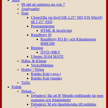
Sidor
99 sätt att optimera ms win 7
Analysarkiv
Data
CloneZilla via liveUSB 2.25″ HD (OS Win10)
till 2,25″ SSD
Programmering
HTML & JavaScript
RaspBerry Pi
RaspBerry Pi3 B+ och Klimatsensor
BME280
Ripping
DVD>MKV
Ubuntu 20.04 MATE
Hälsa- & Klimat
VeckoMätning
Hobby / Nöjen
Rubiks Kub (-nya-)
Rubiks Kub (gamla)
ToDo
Politik
Debatt…
Debattext: Illa att IF Metalls ordförande far men
osanning och felaktigheter
Debattext: M gör långtidssjuka till politiska