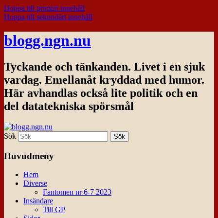
Hoppa till primärt innehåll
Hoppa till sekundärt innehåll
blogg.ngn.nu
Tyckande och tänkanden. Livet i en sjuk
vardag. Emellanåt kryddad med humor.
Här avhandlas också lite politik och en
del datatekniska spörsmål
Sök
Huvudmeny
Hem
Diverse
Fantomen nr 6-7 2023
Insändare
Till GP