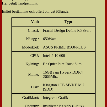
Har betalt handpenning.
Enligt beställning och offert blir det följande:
Vad
:
Typ
:
Chassi:
Fractal Design Define R5 Svart
Nätagg.:
650Watt
Moderkort:
ASUS PRIME B560-PLUS
CPU:
Intel i5 10 600
Kylning:
Be Quiet Pure Rock Slim
16GB ram Hyperx DDR4
Minne:
2666Mhz.
Kingston 1TB MVNE M.2
Disk:
(SDD)
Grafikkort:
Integrerat Grafik
Operativ:
Installerar jag själv (Linux)