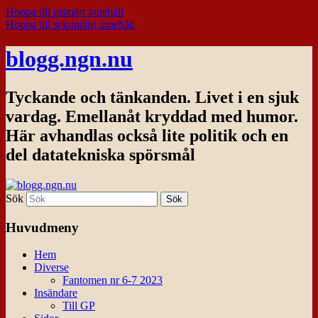
Hoppa till primärt innehåll
Hoppa till sekundärt innehåll
blogg.ngn.nu
Tyckande och tänkanden. Livet i en sjuk
vardag. Emellanåt kryddad med humor.
Här avhandlas också lite politik och en
del datatekniska spörsmål
Sök
Huvudmeny
Hem
Diverse
Fantomen nr 6-7 2023
Insändare
Till GP