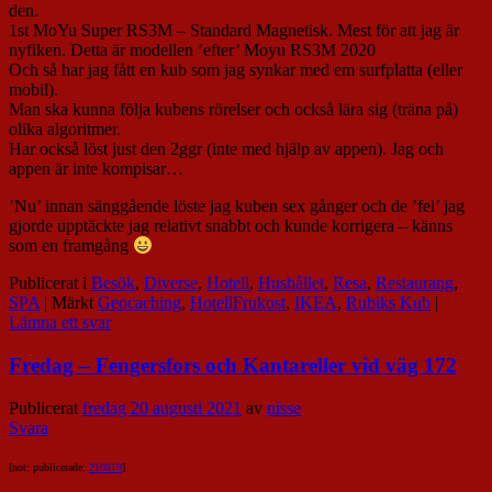
den.
1st MoYu Super RS3M – Standard Magnetisk. Mest för att jag är
nyfiken. Detta är modellen ’efter’ Moyu RS3M 2020
Och så har jag fått en kub som jag synkar med em surfplatta (eller
mobil).
Man ska kunna följa kubens rörelser och också lära sig (träna på)
olika algoritmer.
Har också löst just den 2ggr (inte med hjälp av appen). Jag och
appen är inte kompisar…
’Nu’ innan sänggående löste jag kuben sex gånger och de ’fel’ jag
gjorde upptäckte jag relativt snabbt och kunde korrigera – känns
som en framgång
Publicerat i
Besök
,
Diverse
,
Hotell
,
Hushållet
,
Resa
,
Restaurang
,
SPA
|
Märkt
Geocaching
,
HotellFrukost
,
IKEA
,
Rubiks Kub
|
Lämna ett svar
Fredag – Fengersfors och Kantareller vid väg 172
Publicerat
fredag 20 augusti 2021
av
nisse
Svara
[not: publicerade:
210819
]