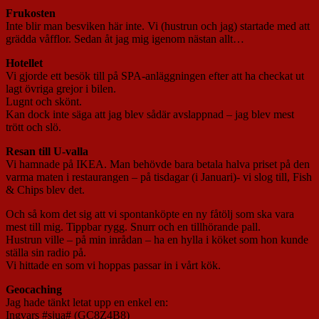
Frukosten
Inte blir man besviken här inte. Vi (hustrun och jag) startade med att
grädda våfflor. Sedan åt jag mig igenom nästan allt…
Hotellet
Vi gjorde ett besök till på SPA-anläggningen efter att ha checkat ut
lagt övriga grejor i bilen.
Lugnt och skönt.
Kan dock inte säga att jag blev sådär avslappnad – jag blev mest
trött och slö.
Resan till U-valla
Vi hamnade på IKEA. Man behövde bara betala halva priset på den
varma maten i restaurangen – på tisdagar (i Januari)- vi slog till, Fish
& Chips blev det.
Och så kom det sig att vi spontanköpte en ny fåtölj som ska vara
mest till mig. Tippbar rygg. Snurr och en tillhörande pall.
Hustrun ville – på min inrådan – ha en hylla i köket som hon kunde
ställa sin radio på.
Vi hittade en som vi hoppas passar in i vårt kök.
Geocaching
Jag hade tänkt letat upp en enkel en:
Ingvars #sjua# (GC8Z4B8)