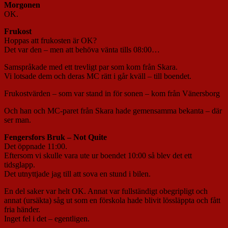
Morgonen
OK.
Frukost
Hoppas att frukosten är OK?
Det var den – men att behöva vänta tills 08:00…
Samspråkade med ett trevligt par som kom från Skara.
Vi lotsade dem och deras MC rätt i går kväll – till boendet.
Frukostvärden – som var stand in för sonen – kom från Vänersborg
Och han och MC-paret från Skara hade gemensamma bekanta – där
ser man.
Fengersfors Bruk – Not Quite
Det öppnade 11:00.
Eftersom vi skulle vara ute ur boendet 10:00 så blev det ett
tidsglapp.
Det utnyttjade jag till att sova en stund i bilen.
En del saker var helt OK. Annat var fullständigt obegripligt och
annat (ursäkta) såg ut som en förskola hade blivit lössläppta och fått
fria händer.
Inget fel i det – egentligen.