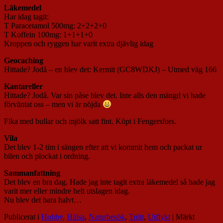
Läkemedel
Har idag tagit:
T Paracetamol 500mg: 2+2+2+0
T Koffein 100mg: 1+1+1+0
Kroppen och ryggen har varit extra djävlig idag
Geocaching
Hittade? Jodå – en blev det: Kermit (GC8WDKJ) – Utmed väg 166
Kantareller
Hittade? Jodå. Var sin påse blev det. Inte alls den mängd vi hade
förväntat oss – men vi är nöjda
Fika med bullar och mjölk satt fint. Köpt i Fengersfors.
Vila
Det blev 1-2 tim i sängen efter att vi kommit hem och packat ur
bilen och plockat i ordning.
Sammanfattning
Det blev en bra dag. Hade jag inte tagit extra läkemedel så hade jag
varit mer eller mindre helt utslagen idag.
Nu blev det bara halvt…
Publicerat i
Hobby
,
Hälsa
,
Naturbesök
,
Trött
,
Utflykt
|
Märkt