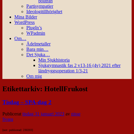
bollträn
Partisympatier
Ideologitillhörighet
Mina Bilder
WordPress
PlugIn’s
WPadmin
Om…
Ädelmetaller
Bara min…
Det Sjuka…
Min Sjukhistoria
Sjukgymnastik fas 2 v13-16 (4v) 2021 efter
ländryggsoperation 1/3-21
Om mig
Etikettarkiv:
HotellFrukost
Tisdag – SPA-dag 2
Publicerat
tisdag 31 januari 2023
av
nisse
Svara
[not: publicerad: 230203]