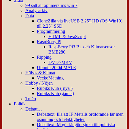
Sidor
99 sätt att optimera ms win 7
Analysarkiv
Data
CloneZilla via liveUSB 2.25″ HD (OS Win10)
till 2,25″ SSD
Programmering
HTML & JavaScript
RaspBerry Pi
RaspBerry Pi3 B+ och Klimatsensor
BME280
Ripping
DVD>MKV
Ubuntu 20.04 MATE
Hälsa- & Klimat
VeckoMätning
Hobby / Nöjen
Rubiks Kub (-nya-)
Rubiks Kub (gamla)
ToDo
Politik
Debatt…
Debattext: Illa att IF Metalls ordförande far men
osanning och felaktigheter
Debattext: M gör långtidssjuka till politiska