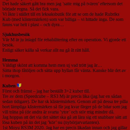
Det hade säkert gått bra men jag ’satte mig på tvären’ eftersom det
började regna. Så det fick vara.
Vi åkte i stället till en leksaksbutik för att se om de hade Rubriks
Kub (med klistermärken) som var billiga – vi hittade inga. De som
fanns var helt i plast – och dyra…
Sjukhusbesök
Vår M är ju inlagd för rehabilitering efter en operation. Vi gjorde ett
besök.
Enligt säker källa så verkar allt nu gå åt rätt håll.
Hemma
Väldigt skönt att komma hem men uj vad trött jag är…
Sätta ihop fåtöljen och sätta upp hyllan får vänta. Kanske blir det av
i morgon.
Kuben
Först och främst – jag har beställt 3+2 kuber till.
Tre av dem (Speedcube – RS3 M) är precis lika (jag har en sådan
sedan tidigare). De har sk klistermärken. Genom att på dessa tre pilla
bort lämpliga klistermärken så får jag kvar färger på de bitar som jag
vill träna på (de andra är svarta ’ytor’ och stör mig mindre då.
Jag hoppas att det via det sättet ska gå att lära sig ett snabbare sätt att
lösa kuben på än det jag ’kör’ nu (nybörjarvarianten).
1st Moyu RS3M 2020. Jag har en precis likadan innan och jag gillar