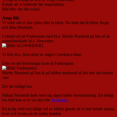
Kände att vi behövde lite inspiratition.
Mat blev det där också.
Auqa Blå
Vi velar om vi ska cykla eller ta bilen. Nu lutar det åt bilen. Regn
och åska förutspås.
I väntan på att Funkmania med bl.a. Martin Nunstedt på bas så sk
soundcheckade bl.a. Slowrider:
Vi fick bl.a. höra delar av några Creedence-låtar.
Efter en del förseningar kom så Funkmania:
Martin Nunstedt på bas är på bilden markerad så det inte ska missas
:me:
Det lät väldigt bra.
Håkan Nunstedt hade med sig något bättre fotoutrustning. En riktigt
bra bild kan ni se via den här:
fb-länken
.
En kylig vind och dåligt val av kläder gjorde att vi inte kunde stanna
kvar och lyssna på de andra banden.