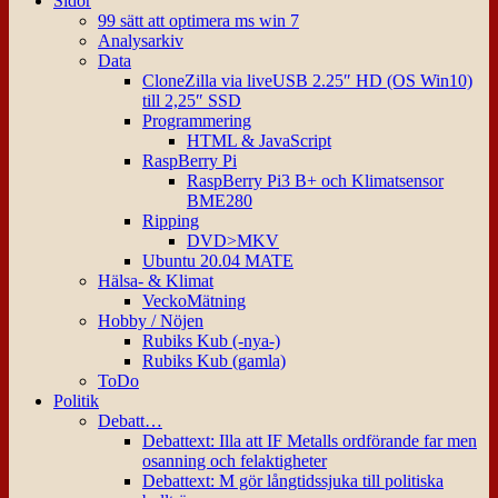
Sidor
99 sätt att optimera ms win 7
Analysarkiv
Data
CloneZilla via liveUSB 2.25″ HD (OS Win10)
till 2,25″ SSD
Programmering
HTML & JavaScript
RaspBerry Pi
RaspBerry Pi3 B+ och Klimatsensor
BME280
Ripping
DVD>MKV
Ubuntu 20.04 MATE
Hälsa- & Klimat
VeckoMätning
Hobby / Nöjen
Rubiks Kub (-nya-)
Rubiks Kub (gamla)
ToDo
Politik
Debatt…
Debattext: Illa att IF Metalls ordförande far men
osanning och felaktigheter
Debattext: M gör långtidssjuka till politiska