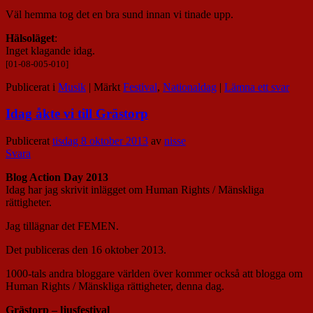
Väl hemma tog det en bra sund innan vi tinade upp.
Hälsoläget
:
Inget klagande idag.
[01-08-005-010]
Publicerat i
Musik
|
Märkt
Festival
,
Nationaldag
|
Lämna ett svar
Idag åkte vi till Grästorp
Publicerat
tisdag 8 oktober 2013
av
nisse
Svara
Blog Action Day 2013
Idag har jag skrivit inlägget om Human Rights / Mänskliga
rättigheter.
Jag tillägnar det FEMEN.
Det publiceras den 16 oktober 2013.
1000-tals andra bloggare världen över kommer också att blogga om
Human Rights / Mänskliga rättigheter, denna dag.
Grästorp – ljusfestival