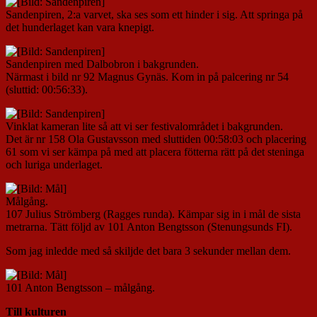
Sandenpiren, 2:a varvet, ska ses som ett hinder i sig. Att springa på
det hunderlaget kan vara knepigt.
Sandenpiren med Dalbobron i bakgrunden.
Närmast i bild nr 92 Magnus Gynäs. Kom in på palcering nr 54
(sluttid: 00:56:33).
Vinklat kameran lite så att vi ser festivalområdet i bakgrunden.
Det är nr 158 Ola Gustavsson med sluttiden 00:58:03 och placering
61 som vi ser kämpa på med att placera fötterna rätt på det steninga
och luriga underlaget.
Målgång.
107 Julius Strömberg (Ragges runda). Kämpar sig in i mål de sista
metrarna. Tätt följd av 101 Anton Bengtsson (Stenungsunds FI).
Som jag inledde med så skiljde det bara 3 sekunder mellan dem.
101 Anton Bengtsson – målgång.
Till kulturen