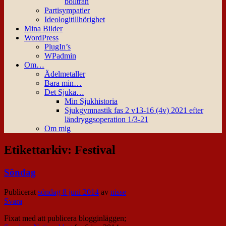
bollträn
Partisympatier
Ideologitillhörighet
Mina Bilder
WordPress
PlugIn’s
WPadmin
Om…
Ädelmetaller
Bara min…
Det Sjuka…
Min Sjukhistoria
Sjukgymnastik fas 2 v13-16 (4v) 2021 efter
ländryggsoperation 1/3-21
Om mig
Etikettarkiv:
Festival
Söndag
Publicerat
söndag 8 juni 2014
av
nisse
Svara
Fixat med att publicera blogginläggen;