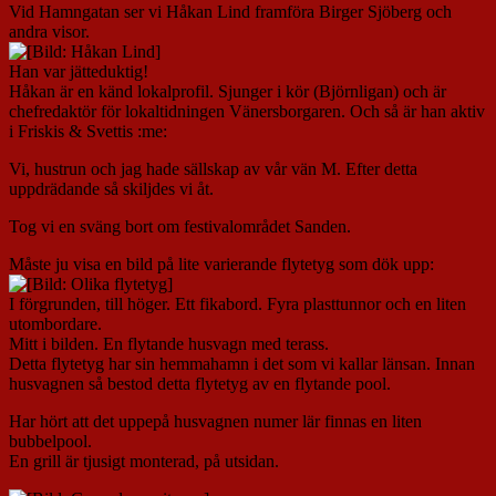
Vid Hamngatan ser vi Håkan Lind framföra Birger Sjöberg och
andra visor.
Han var jätteduktig!
Håkan är en känd lokalprofil. Sjunger i kör (Björnligan) och är
chefredaktör för lokaltidningen Vänersborgaren. Och så är han aktiv
i Friskis & Svettis :me:
Vi, hustrun och jag hade sällskap av vår vän M. Efter detta
uppdrädande så skiljdes vi åt.
Tog vi en sväng bort om festivalområdet Sanden.
Måste ju visa en bild på lite varierande flytetyg som dök upp:
I förgrunden, till höger. Ett fikabord. Fyra plasttunnor och en liten
utombordare.
Mitt i bilden. En flytande husvagn med terass.
Detta flytetyg har sin hemmahamn i det som vi kallar länsan. Innan
husvagnen så bestod detta flytetyg av en flytande pool.
Har hört att det uppepå husvagnen numer lär finnas en liten
bubbelpool.
En grill är tjusigt monterad, på utsidan.