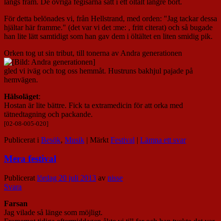
längs fram. De övriga fegisarna satt i ett öltält längre bort.
För detta belönades vi, från Hellstrand, med orden: "Jag tackar dessa
hjältar här framme." (det var vi det :me: , fritt citerat) och så bugade
han lite lätt samtidigt som han gav dem i öltältet en liten smidig pik.
Orken tog ut sin tribut, till tonerna av Andra generationen
gled vi iväg och tog oss hemmåt. Hustruns bakhjul pajade på
hemvägen.
Hälsoläget
:
Hostan är lite bättre. Fick ta extramedicin för att orka med
tätnedtagning och packande.
[02-08-005-020]
Publicerat i
Besök
,
Musik
|
Märkt
Festival
|
Lämna ett svar
Mera festival
Publicerat
lördag 20 juli 2013
av
nisse
Svara
Farsan
Jag vilade så länge som möjligt.