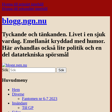
Hoppa till primärt innehåll
Hoppa till sekundärt innehåll
blogg.ngn.nu
Tyckande och tänkanden. Livet i en sjuk
vardag. Emellanåt kryddad med humor.
Här avhandlas också lite politik och en
del datatekniska spörsmål
Sök
Huvudmeny
Hem
Diverse
Fantomen nr 6-7 2023
Insändare
Till GP