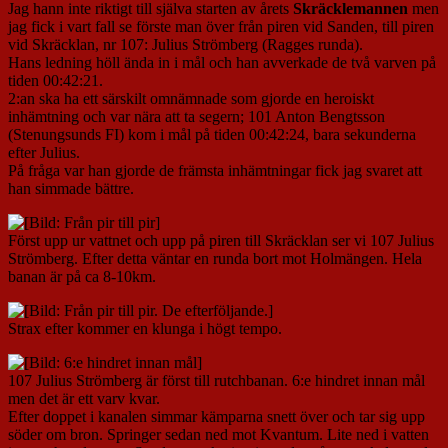
Jag hann inte riktigt till själva starten av årets
Skräcklemannen
men
jag fick i vart fall se förste man över från piren vid Sanden, till piren
vid Skräcklan, nr 107: Julius Strömberg (Ragges runda).
Hans ledning höll ända in i mål och han avverkade de två varven på
tiden 00:42:21.
2:an ska ha ett särskilt omnämnade som gjorde en heroiskt
inhämtning och var nära att ta segern; 101 Anton Bengtsson
(Stenungsunds FI) kom i mål på tiden 00:42:24, bara sekunderna
efter Julius.
På fråga var han gjorde de främsta inhämtningar fick jag svaret att
han simmade bättre.
Först upp ur vattnet och upp på piren till Skräcklan ser vi 107 Julius
Strömberg. Efter detta väntar en runda bort mot Holmängen. Hela
banan är på ca 8-10km.
Strax efter kommer en klunga i högt tempo.
107 Julius Strömberg är först till rutchbanan. 6:e hindret innan mål
men det är ett varv kvar.
Efter doppet i kanalen simmar kämparna snett över och tar sig upp
söder om bron. Springer sedan ned mot Kvantum. Lite ned i vatten