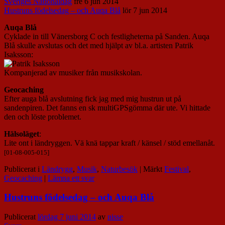
Sveriges Nationaldag
fre 6 jun 2014
Hustruns födelsedag – och Auqa Blå
lör 7 jun 2014
Auqa Blå
Cyklade in till Vänersborg C och festligheterna på Sanden. Auqa
Blå skulle avslutas och det med hjälpt av bl.a. artisten Patrik
Isaksson:
Kompanjerad av musiker från musikskolan.
Geocaching
Efter auga blå avslutning fick jag med mig hustrun ut på
sandenpiren. Det fanns en sk multiGPSgömma där ute. Vi hittade
den och löste problemet.
Hälsoläget
:
Lite ont i ländryggen. Vä knä tappar kraft / känsel / stöd emellanåt.
[01-08-005-015]
Publicerat i
Ländrygg
,
Musik
,
Naturbesök
|
Märkt
Festival
,
Geocaching
|
Lämna ett svar
Hustruns födelsedag – och Auqa Blå
Publicerat
lördag 7 juni 2014
av
nisse