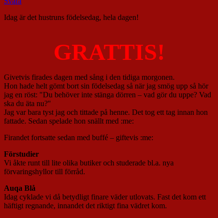
Svara
Idag är det hustruns födelsedag, hela dagen!
GRATTIS!
Givetvis firades dagen med sång i den tidiga morgonen.
Hon hade helt gömt bort sin födelsedag så när jag smög upp så hör
jag en röst: "Du behöver inte stänga dörren – vad gör du uppe? Vad
ska du äta nu?"
Jag var bara tyst jag och tittade på henne. Det tog ett tag innan hon
fattade. Sedan spelade hon snällt med :me:
Firandet fortsatte sedan med buffé – giftevis :me:
Förstudier
Vi åkte runt till lite olika butiker och studerade bl.a. nya
förvaringshyllor till förråd.
Auqa Blå
Idag cyklade vi då betydligt finare väder utlovats. Fast det kom ett
häftigt regnande, innandet det riktigt fina vädret kom.