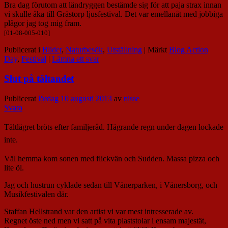
Bra dag förutom att ländryggen bestämde sig för att paja strax innan
vi skulle åka till Grästorp ljusfestival. Det var emellanåt med jobbiga
plågor jag tog mig fram.
[01-08-005-010]
Publicerat i
Bilder
,
Naturbesök
,
Utställning
|
Märkt
Blog Action
Day
,
Festival
|
Lämna ett svar
Slut på tältandet
Publicerat
lördag 10 augusti 2013
av
nisse
Svara
Tältlägret bröts efter familjeråd. Hägrande regn under dagen lockade
inte.
Väl hemma kom sonen med flickvän och Sudden. Massa pizza och
lite öl.
Jag och hustrun cyklade sedan till Vänerparken, i Vänersborg, och
Musikfestivalen där.
Staffan Hellstrand var den artist vi var mest intresserade av.
Regnet öste ned men vi satt på vita plaststolar i ensam majestät,