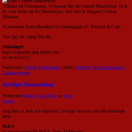
Tillbaka till Hamngatan. Vi lyssnar lite till Gunnel Mauritzson. Hon
lär vara kusin till Per Mauritzson, han som är sångare i Cirkus
Miramar.
Vi avsutade festivalbesöket vid Hamngatan 17, Pizzeria & Cafe.
Tror jag var i säng före tio.
Hälsoläget
:
Inget klagomål idag heller :me:
[01-08-005-015]
Publicerat i
Musik
,
Restaurang
|
Märkt
Festival
,
Skräcklemannen
|
Lämna ett svar
Sveriges Nationaldag
Publicerat
fredag 6 juni 2014
av
nisse
Svara
Idag firar vi fred och öppenhet. Sverige ska vara ett välkommnade
land.
IKEA
Vi tog en sväng till IKEA, Torp, Uddevalla.