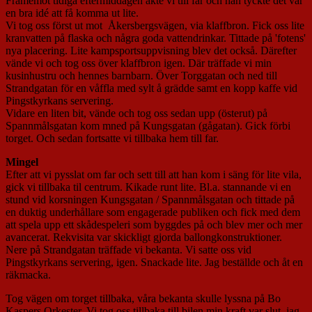
Framemot tidiga eftermiddagen åkte vi till far och han tyckte det var
en bra idé att få komma ut lite.
Vi tog oss först ut mot Åkersbergsvägen, via klaffbron. Fick oss lite
kranvatten på flaska och några goda vattendrinkar. Tittade på 'fotens'
nya placering. Lite kampsportsuppvisning blev det också. Därefter
vände vi och tog oss över klaffbron igen. Där träffade vi min
kusinhustru och hennes barnbarn. Över Torggatan och ned till
Strandgatan för en våffla med sylt å grädde samt en kopp kaffe vid
Pingstkyrkans servering.
Vidare en liten bit, vände och tog oss sedan upp (österut) på
Spannmålsgatan kom mned på Kungsgatan (gågatan). Gick förbi
torget. Och sedan fortsatte vi tillbaka hem till far.
Mingel
Efter att vi pysslat om far och sett till att han kom i säng för lite vila,
gick vi tillbaka til centrum. Kikade runt lite. Bl.a. stannande vi en
stund vid korsningen Kungsgatan / Spannmålsgatan och tittade på
en duktig underhållare som engagerade publiken och fick med dem
att spela upp ett skådespeleri som byggdes på och blev mer och mer
avancerat. Rekvisita var skickligt gjorda ballongkonstruktioner.
Nere på Strandgatan träffade vi bekanta. Vi satte oss vid
Pingstkyrkans servering, igen. Snackade lite. Jag beställde och åt en
räkmacka.
Tog vägen om torget tillbaka, våra bekanta skulle lyssna på Bo
Kaspers Orkester. Vi tog oss tillbaka till bilen min kraft var slut. jag