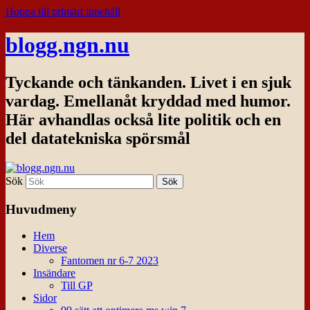
Hoppa till primärt innehåll
blogg.ngn.nu
Tyckande och tänkanden. Livet i en sjuk
vardag. Emellanåt kryddad med humor.
Här avhandlas också lite politik och en
del datatekniska spörsmål
Sök
Huvudmeny
Hem
Diverse
Fantomen nr 6-7 2023
Insändare
Till GP
Sidor