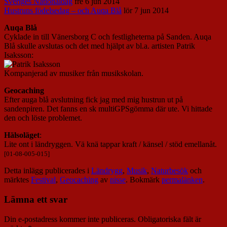
Sveriges Nationaldag
fre 6 jun 2014
Hustruns födelsedag – och Auqa Blå
lör 7 jun 2014
Auqa Blå
Cyklade in till Vänersborg C och festligheterna på Sanden. Auqa
Blå skulle avslutas och det med hjälpt av bl.a. artisten Patrik
Isaksson:
Kompanjerad av musiker från musikskolan.
Geocaching
Efter auga blå avslutning fick jag med mig hustrun ut på
sandenpiren. Det fanns en sk multiGPSgömma där ute. Vi hittade
den och löste problemet.
Hälsoläget
:
Lite ont i ländryggen. Vä knä tappar kraft / känsel / stöd emellanåt.
[01-08-005-015]
Detta inlägg publicerades i
Ländrygg
,
Musik
,
Naturbesök
och
märktes
Festival
,
Geocaching
av
nisse
. Bokmärk
permalänken
.
Lämna ett svar
Din e-postadress kommer inte publiceras.
Obligatoriska fält är