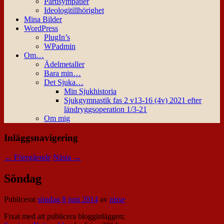
Partisympatier
Ideologitillhörighet
Mina Bilder
WordPress
PlugIn’s
WPadmin
Om…
Ädelmetaller
Bara min…
Det Sjuka…
Min Sjukhistoria
Sjukgymnastik fas 2 v13-16 (4v) 2021 efter
ländryggsoperation 1/3-21
Om mig
Inläggsnavigering
←
Föregående
Nästa
→
Söndag
Publicerat
söndag 8 juni 2014
av
nisse
Fixat med att publicera blogginläggen;