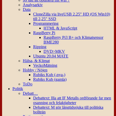
99 sätt att optimera ms win 7
Analysarkiv
Data
CloneZilla via liveUSB 2.25″ HD (OS Win10)
till 2,25″ SSD
Programmering
HTML & JavaScript
RaspBerry Pi
RaspBerry Pi3 B+ och Klimatsensor
BME280
Ripping
DVD>MKV
Ubuntu 20.04 MATE
Hälsa- & Klimat
VeckoMätning
Hobby / Nöjen
Rubiks Kub (-nya-)
Rubiks Kub (gamla)
ToDo
Politik
Debatt…
Debattext: Illa att IF Metalls ordförande far men
osanning och felaktigheter
Debattext: M gör långtidssjuka till politiska
bollträn