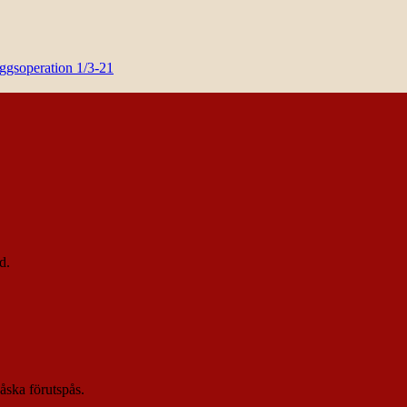
yggsoperation 1/3-21
d.
 åska förutspås.