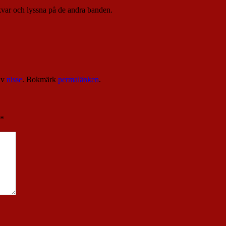
 kvar och lyssna på de andra banden.
av
nisse
. Bokmärk
permalänken
.
*