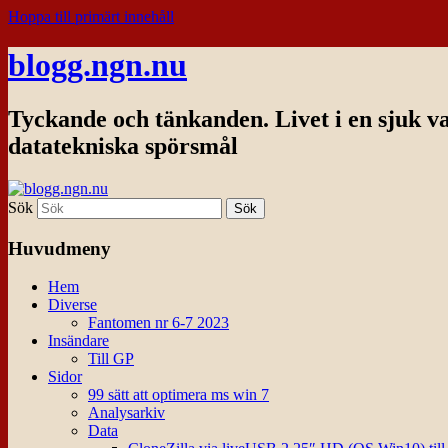
Hoppa till primärt innehåll
blogg.ngn.nu
Tyckande och tänkanden. Livet i en sjuk v
datatekniska spörsmål
Sök
Huvudmeny
Hem
Diverse
Fantomen nr 6-7 2023
Insändare
Till GP
Sidor
99 sätt att optimera ms win 7
Analysarkiv
Data