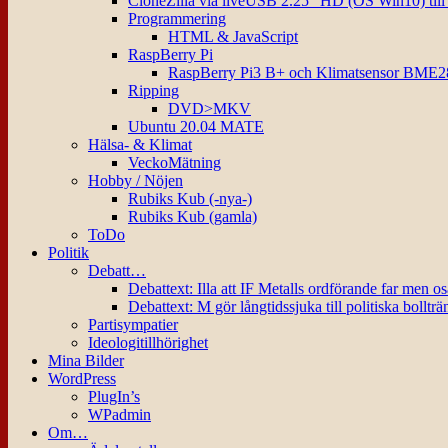
CloneZilla via liveUSB 2.25″ HD (OS Win10) til
Programmering
HTML & JavaScript
RaspBerry Pi
RaspBerry Pi3 B+ och Klimatsensor BME2
Ripping
DVD>MKV
Ubuntu 20.04 MATE
Hälsa- & Klimat
VeckoMätning
Hobby / Nöjen
Rubiks Kub (-nya-)
Rubiks Kub (gamla)
ToDo
Politik
Debatt…
Debattext: Illa att IF Metalls ordförande far men o
Debattext: M gör långtidssjuka till politiska bollträ
Partisympatier
Ideologitillhörighet
Mina Bilder
WordPress
PlugIn’s
WPadmin
Om…