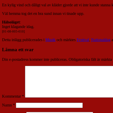
En kylig vind och dåligt val av kläder gjorde att vi inte kunde stanna
Väl hemma tog det en bra sund innan vi tinade upp.
Hälsoläget
:
Inget klagande idag.
[01-08-005-010]
Detta inlägg publicerades i
Musik
och märktes
Festival
,
Nationaldag
Lämna ett svar
Din e-postadress kommer inte publiceras.
Obligatoriska fält är märkta
Kommentar
*
Namn
*