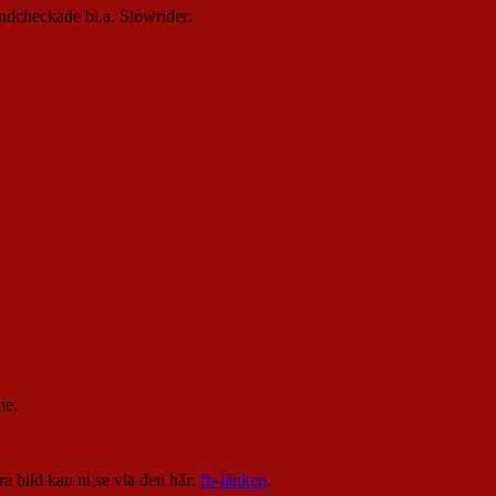
ndcheckade bl.a. Slowrider:
me:
a bild kan ni se via den här:
fb-länken
.