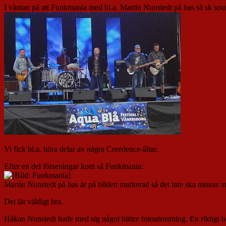
I väntan på att Funkmania med bl.a. Martin Nunstedt på bas så sk sou
Vi fick bl.a. höra delar av några Creedence-låtar.
Efter en del förseningar kom så Funkmania:
Martin Nunstedt på bas är på bilden markerad så det inte ska missas :
Det lät väldigt bra.
Håkan Nunstedt hade med sig något bättre fotoutrustning. En riktigt br