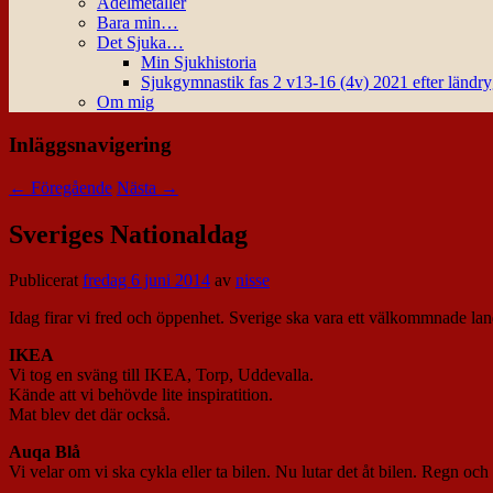
Ädelmetaller
Bara min…
Det Sjuka…
Min Sjukhistoria
Sjukgymnastik fas 2 v13-16 (4v) 2021 efter ländr
Om mig
Inläggsnavigering
←
Föregående
Nästa
→
Sveriges Nationaldag
Publicerat
fredag 6 juni 2014
av
nisse
Idag firar vi fred och öppenhet. Sverige ska vara ett välkommnade lan
IKEA
Vi tog en sväng till IKEA, Torp, Uddevalla.
Kände att vi behövde lite inspiratition.
Mat blev det där också.
Auqa Blå
Vi velar om vi ska cykla eller ta bilen. Nu lutar det åt bilen. Regn och