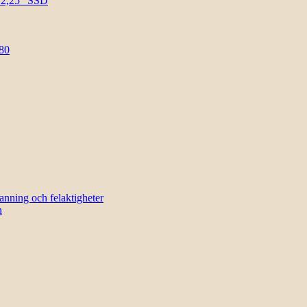
l 2,25″ SSD
80
sanning och felaktigheter
n