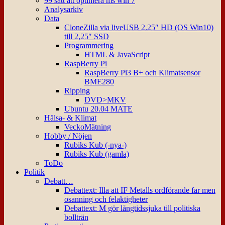
99 sätt att optimera ms win 7
Analysarkiv
Data
CloneZilla via liveUSB 2.25″ HD (OS Win10)
till 2,25″ SSD
Programmering
HTML & JavaScript
RaspBerry Pi
RaspBerry Pi3 B+ och Klimatsensor
BME280
Ripping
DVD>MKV
Ubuntu 20.04 MATE
Hälsa- & Klimat
VeckoMätning
Hobby / Nöjen
Rubiks Kub (-nya-)
Rubiks Kub (gamla)
ToDo
Politik
Debatt…
Debattext: Illa att IF Metalls ordförande far men
osanning och felaktigheter
Debattext: M gör långtidssjuka till politiska
bollträn