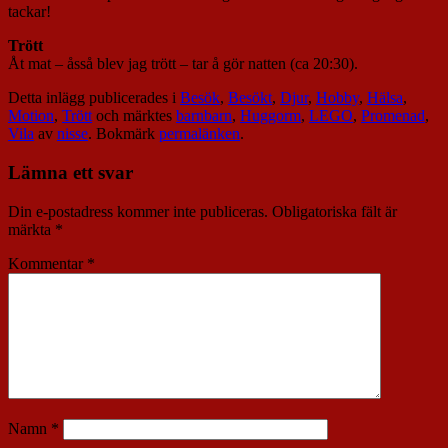
tackar!
Trött
Åt mat – åsså blev jag trött – tar å gör natten (ca 20:30).
Detta inlägg publicerades i
Besök
,
Besökt
,
Djur
,
Hobby
,
Hälsa
,
Motion
,
Trött
och märktes
barnbarn
,
Huggorm
,
LEGO
,
Promenad
,
Vila
av
nisse
. Bokmärk
permalänken
.
Lämna ett svar
Din e-postadress kommer inte publiceras.
Obligatoriska fält är
märkta
*
Kommentar
*
Namn
*