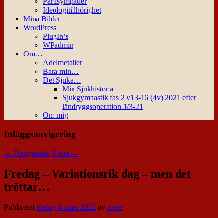
Partisympatier
Ideologitillhörighet
Mina Bilder
WordPress
PlugIn’s
WPadmin
Om…
Ädelmetaller
Bara min…
Det Sjuka…
Min Sjukhistoria
Sjukgymnastik fas 2 v13-16 (4v) 2021 efter
ländryggsoperation 1/3-21
Om mig
Inläggsnavigering
←
Föregående
Nästa
→
Fredag – Variationsrik dag – men det
tröttar…
Publicerat
fredag 4 mars 2022
av
nisse