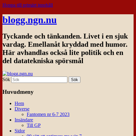
Hoppa till primärt innehåll
blogg.ngn.nu
Tyckande och tänkanden. Livet i en sjuk
vardag. Emellanåt kryddad med humor.
Här avhandlas också lite politik och en
del datatekniska spörsmål
Sök
Huvudmeny
Hem
Diverse
Fantomen nr 6-7 2023
Insändare
Till GP
Sidor