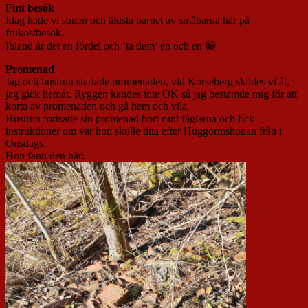
Fint besök
Idag hade vi sonen och äldsta barnet av småbarna här på
frukostbesök.
Ibland är det en fördel och ’ta dem’ en och en 😀
Promenad
Jag och hustrun startade promenaden, vid Korseberg skildes vi åt,
jag gick hemåt. Ryggen kändes inte OK så jag bestämde mig för att
korta av promenaden och gå hem och vila.
Hustrun fortsatte sin promenad bort runt fåglarna och fick
instruktioner om var hon skulle titta efter Huggormshonan från i
Onsdags.
Hon fann den här: