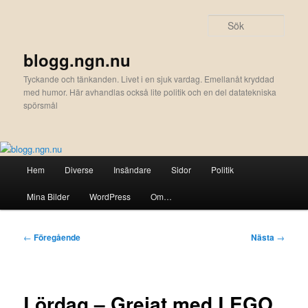
Hoppa
till
Sök
primärt
innehåll
blogg.ngn.nu
Tyckande och tänkanden. Livet i en sjuk vardag. Emellanåt kryddad
med humor. Här avhandlas också lite politik och en del datatekniska
spörsmål
Huvudmeny
Hem
Diverse
Insändare
Sidor
Politik
Mina Bilder
WordPress
Om…
Inläggsnavigering
←
Föregående
Nästa
→
Lördag – Grejat med LEGO