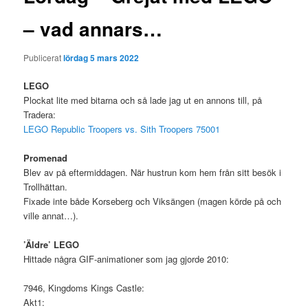
– vad annars…
Publicerat
lördag 5 mars 2022
LEGO
Plockat lite med bitarna och så lade jag ut en annons till, på
Tradera:
LEGO Republic Troopers vs. Sith Troopers 75001
Promenad
Blev av på eftermiddagen. När hustrun kom hem från sitt besök i
Trollhättan.
Fixade inte både Korseberg och Viksängen (magen körde på och
ville annat…).
’Äldre’ LEGO
Hittade några GIF-animationer som jag gjorde 2010:
7946, Kingdoms Kings Castle:
Akt1: