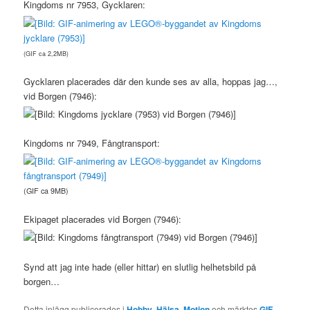
Kingdoms nr 7953, Gycklaren:
(GIF ca 2,2MB)
Gycklaren placerades där den kunde ses av alla, hoppas jag…,
vid Borgen (7946):
Kingdoms nr 7949, Fångtransport:
(GIF ca 9MB)
Ekipaget placerades vid Borgen (7946):
Synd att jag inte hade (eller hittar) en slutlig helhetsbild på
borgen…
Detta inlägg publicerades i
Hobby
,
Hälsa
,
Motion
och märktes
GIF-