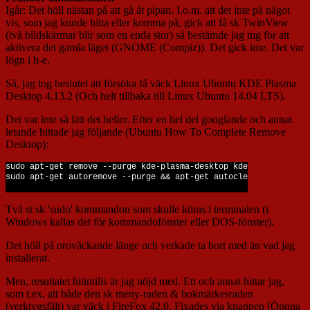
Igår: Det höll nästan på att gå åt pipan. I.o.m. att det inte på något
vis, som jag kunde hitta eller komma på, gick att få sk TwinView
(två bildskärmar blir som en enda stor) så bestämde jag mg för att
aktivera det gamla läget (GNOME (Compiz)). Det gick inte. Det var
lögn i h-e.
Så, jag tog beslutet att försöka få väck Linux Ubuntu KDE Plasma
Desktop 4.13.2 (Och helt tillbaka till Linux Ubuntu 14.04 LTS).
Det var inte så lätt det heller. Efter en hel del googlande och annat
letande hittade jag följande (Ubuntu How To Complete Remove
Desktop):
sudo apt-get remove --purge kde-plasma-desktop kde-workspace ku
sudo apt-get autoremove --purge && apt-get autoclean
Två st sk 'sudo' kommandon som skulle köras i terminalen (i
Windows kallas det för kommandofönster eller DOS-fönster).
Det höll på oroväckande länge och verkade ta bort med än vad jag
installerat.
Men, resultatet hitintills är jag nöjd med. Ett och annat hittar jag,
som t.ex. att både den sk meny-raden & bokmärkesraden
(verktygsfält) var väck i FireFox 42.0. Fixades via knappen [Öpnna