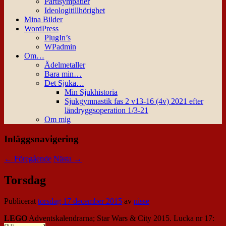
Partisympatier
Ideologitillhörighet
Mina Bilder
WordPress
PlugIn’s
WPadmin
Om…
Ädelmetaller
Bara min…
Det Sjuka…
Min Sjukhistoria
Sjukgymnastik fas 2 v13-16 (4v) 2021 efter
ländryggsoperation 1/3-21
Om mig
Inläggsnavigering
←
Föregående
Nästa
→
Torsdag
Publicerat
torsdag 17 december 2015
av
nisse
LEGO
Adventskalendrarna; Star Wars & City 2015. Lucka nr 17: