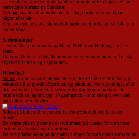
… ser ut som om de där plåtkanterna är ungefär lika höga. De kan
vara något 'kortare' på Sanderon.
Men jag ska be att få undersöka det. Jag borde ju kunna få låna
någon eller nåt.
Vem som sedan ska ta sig ned till marken och pröva på vår bil är en
annan fråga.
Serietidningar
Tänker sluta prenumerera på Hälge & Herman Hedning – måste
spara.
Däremot tänker jag behålla prenumerationen på Fantomen. Det ska
mycket till innan jag släpper den.
Hälsoläget
:
Natten
: Sömn ok, sov faktiskt 'hela' natten (01:00-07:00). När jag
vaknade till så gjorde högerfoten sig påminnd. Var det ont igår så är
det smärta idag. Svullet rött (brunrött). Känns som om tårna är
brutna och att jag fått, typ, 10 getingstick – som inte går över utan
bara blir värre och värre.
(klicka på bilden för att se den i en större storlek och i ett eget
fönster)
De svarta pilarna pekar på det två småtår på vänster fot som visar
tecken på att också vara 'angripna'.
De vita pilarna pekar på de småtår å höger fot som känns som om de