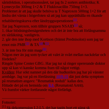
sårinfektion, i operatisonssåret, tar jag fn 2 sorters antibiotika; K
Lymecyclin 300mg 1×2 & T Flukloxacillin 750mg 1×3.
Problemet är att jag skulle behöva ta T Naproxen 500mg 1×2 för att
lindra det värsta i högerfoten så att jag kan upprätthålla en ökande
[1]
rehabliteringskurva efter ländryggsoperationen
.
[2]
Tar jag Naproxen, som tillhör gruppen NSAID
så;
1. ökar blödningsbenägenheten och det är inte bra att förlångsamma
en sårläkning, vanligtvis.
2. går den inte ihop med Kortison (främst Prednisolon) som jag tar
[3]
[4]
&
[5]
emot min PMR
& TA
.
[6]
3. är inte bra för min mage
.
Någon mer än jag som tycker att valet är svårt mellan nackdelar och
fördelen?
Ringde Spine Center GBG. Har jag tur så ringer opererande doktor
upp så kan vi kanske komma fram till något vettigt.
Kvällen
: Har sökt namnet på den där hudknölen jag har på vänster
armbåge. Jag var på en föreläsning
10/9-15
där just detta symptom
på reumatism angavs: "Reumatisk noduli" kallas den.
Hittade det på en hemsida om
RA
(Reumatoid Artrit).
Vä framfot värker fortfarande något förfärligt.
———————————
Fotnoter:
[1]
Sk dekomression L2-L5, det har tagits bort ett gäng sk