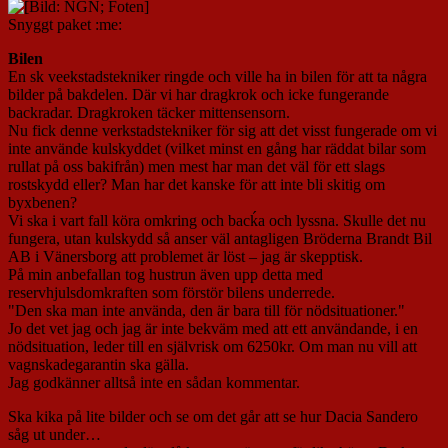
Snyggt paket :me:
Bilen
En sk veekstadstekniker ringde och ville ha in bilen för att ta några
bilder på bakdelen. Där vi har dragkrok och icke fungerande
backradar. Dragkroken täcker mittensensorn.
Nu fick denne verkstadstekniker för sig att det visst fungerade om vi
inte använde kulskyddet (vilket minst en gång har räddat bilar som
rullat på oss bakifrån) men mest har man det väl för ett slags
rostskydd eller? Man har det kanske för att inte bli skitig om
byxbenen?
Vi ska i vart fall köra omkring och bacḱa och lyssna. Skulle det nu
fungera, utan kulskydd så anser väl antagligen Bröderna Brandt Bil
AB i Vänersborg att problemet är löst – jag är skepptisk.
På min anbefallan tog hustrun även upp detta med
reservhjulsdomkraften som förstör bilens underrede.
"Den ska man inte använda, den är bara till för nödsituationer."
Jo det vet jag och jag är inte bekväm med att ett användande, i en
nödsituation, leder till en självrisk om 6250kr. Om man nu vill att
vagnskadegarantin ska gälla.
Jag godkänner alltså inte en sådan kommentar.
Ska kika på lite bilder och se om det går att se hur Dacia Sandero
såg ut under…