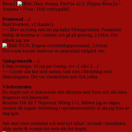
Meny] (
) >
Anpassa > [Visa / Dölj verktygsfält]
Promenad
– 2
Runt kvarteret, x2 (kanske).
>>: Blev en sväng runt det jag kallar Fårhagerundan. Fantastiskt
härligt att komma ut i naturen och gå på grusväg, 2,61km. Det
gillade jag :me
Det svarta krysset markerar en ompysslad trädgård :me:
Sjukgymnastik
– 2
6 lätta övningar. 10 rep per övning. (ev -1 eller 2…)
>>: Gjorde alla fast med samma fusk som i förmiddag med
tåhävningarna. Det var vänsterfoten som fick jobba.
Vårdcentralen
De ringde och vi diskuterade mitt dilemma med foten och alla mina
diagnoser och läkemedel.
Resultat: OK till T Naprocen 500mg 1×2. Märker jag av någon
tendens till negativ förändring i operationsområdet så ska jag höra av
mig igen.
Satt med foten omlindad och med kyl-'påsar', invirade i handdukar,
både under & ovanpå det onda när det ringde.