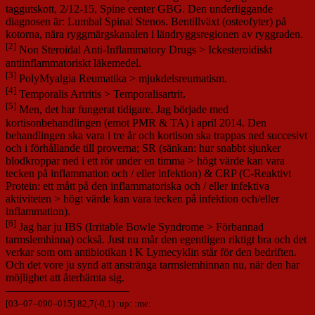
taggutskott, 2/12-15, Spine center GBG. Den underliggande
diagnosen är: Lumbal Spinal Stenos. Bentillväxt (osteofyter) på
kotorna, nära ryggmärgskanalen i ländryggsregionen av ryggraden.
[2]
Non Steroidal Anti-Inflammatory Drugs > Ickesteroidiskt
antiinflammatoriskt läkemedel.
[3]
PolyMyalgia Reumatika > mjukdelsreumatism.
[4]
Temporalis Artritis > Temporalisartrit.
[5]
Men, det har fungerat tidigare. Jag började med
kortisonbehandlingen (emot PMR & TA) i april 2014. Den
behandlingen ska vara i tre år och kortison ska trappas ned succesivt
och i förhållande till proverna; SR (sänkan: hur snabbt sjunker
blodkroppar ned i ett rör under en timma > högt värde kan vara
tecken på inflammation och / eller infektion) & CRP (C-Reaktivt
Protein: ett mått på den inflammatoriska och / eller infektiva
aktiviteten > högt värde kan vara tecken på infektion och/eller
inflammation).
[6]
Jag har ju IBS (Irritable Bowle Syndrome > Förbannad
tarmslemhinna) också. Just nu mår den egentligen riktigt bra och det
verkar som om antibiotikan i K Lymecyklin står för den bedriften.
Och det vore ju synd att anstränga tarmslemhinnan nu, när den har
möjlighet att återhämta sig.
———————————
[
03
–
07
–
090
–
015
] 82,7(-0,1) :up: :me: