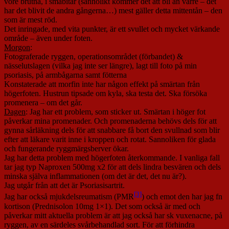
vore brutna, i småbitar (sannolikt kommer det att bli än värre – det
har det blivit de andra gångerna…) mest gäller detta mittentån – den
som är mest röd.
Det inringade, med vita punkter, är ett svullet och mycket värkande
område – även under foten.
Morgon
:
Fotograferade ryggen, operationsområdet (förbandet) &
nässelutslagen (vilka jag inte ser längre), lagt till foto på min
psoriasis, på armbågarna samt fötterna
Konstaterade att morfin inte har någon effekt på smärtan från
högerfoten. Hustrun tipsade om kyla, ska testa det. Ska försöka
promenera – om det går.
Dagen
: Jag har ett problem, som sticker ut. Smärtan i höger fot
påverkar mina promenader. Och promenaderna behövs dels för att
gynna sårläkning dels för att snabbare få bort den svullnad som blir
efter att läkare varit inne i kroppen och rotat. Sannoliken för glada
och fungerande ryggmärgsberver ökar.
Jag har detta problem med högerfoten återkommande. I vanliga fall
tar jag typ Naproxen 500mg x2 för att dels lindra besvären och dels
minska själva inflammationen (om det är det, det nu är?).
Jag utgår från att det är Psoriasisartrit.
[3]
Jag har också mjukdelsreumatism (PMR
) och emot den har jag fn
kortison (Prednisolon 10mg 1×1). Det som också är med och
påverkar mitt aktuella problem är att jag också har sk vuxenacne, på
ryggen, av en särdeles svårbehandlad sort. För att förhindra