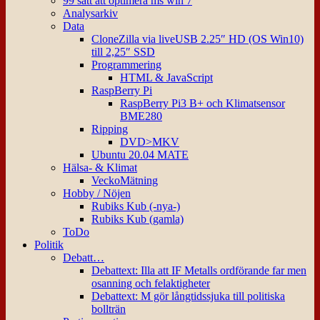
99 sätt att optimera ms win 7
Analysarkiv
Data
CloneZilla via liveUSB 2.25″ HD (OS Win10)
till 2,25″ SSD
Programmering
HTML & JavaScript
RaspBerry Pi
RaspBerry Pi3 B+ och Klimatsensor
BME280
Ripping
DVD>MKV
Ubuntu 20.04 MATE
Hälsa- & Klimat
VeckoMätning
Hobby / Nöjen
Rubiks Kub (-nya-)
Rubiks Kub (gamla)
ToDo
Politik
Debatt…
Debattext: Illa att IF Metalls ordförande far men
osanning och felaktigheter
Debattext: M gör långtidssjuka till politiska
bollträn