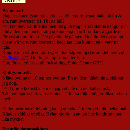
[Visa mer…]
Promenad
Idag är planen (samma) att det ska bli en promenad både på fm &
em, runt kvarteret, x1, i bästa fall?
>>: Det blev x2. Inte illa men det gick trögt. Trots stabila kängor och
blidväder som innebar att jag kunde gå utan 'broddar' så gjorde det
förbaskat ont i foten. Det påverkade gången. Den tid det tog att gå
dessa två varv, runt kvarterat, hade jag lätta kunnat gå 4 varv på,
igår.
Ringde min vårdcentral. Jag vill ha rådgivning (läs om det nere vid
"
Hälsoläget:
"). De ringer upp strax efter fyra.
Har, för säkerhets skull, också ringt Spine Center GBG.
Sjukgymnastik
6 lätta övningar. 10 rep per övning. En av dem, tåhävning, skippar
jag nog.
>>: Gjorde faktiskt alla men jag vet inte om det kallas fusk,
Tåhävningarna fick vänsterfoten stå för så följde högern liksom bara
med.
Enligt hustruns rådgivning lade jag kyla på foten vid mitt mellanmål.
Kändes väldigt trevligt. Kylan gjorde ju att jag inte kände smärtan,
lika mycket.
Framför datamaskinen