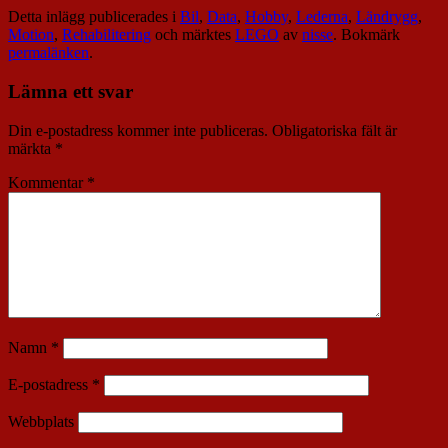
Detta inlägg publicerades i
Bil
,
Data
,
Hobby
,
Lederna
,
Ländrygg
,
Motion
,
Rehabilitering
och märktes
LEGO
av
nisse
. Bokmärk
permalänken
.
Lämna ett svar
Din e-postadress kommer inte publiceras.
Obligatoriska fält är
märkta
*
Kommentar
*
Namn
*
E-postadress
*
Webbplats