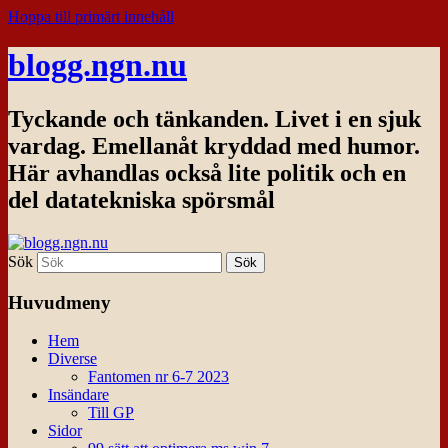
Hoppa till primärt innehåll
blogg.ngn.nu
Tyckande och tänkanden. Livet i en sjuk
vardag. Emellanåt kryddad med humor.
Här avhandlas också lite politik och en
del datatekniska spörsmål
Sök
Huvudmeny
Hem
Diverse
Fantomen nr 6-7 2023
Insändare
Till GP
Sidor