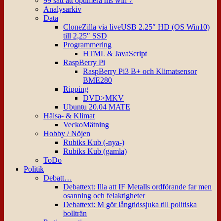
99 sätt att optimera ms win 7
Analysarkiv
Data
CloneZilla via liveUSB 2.25″ HD (OS Win10)
till 2,25″ SSD
Programmering
HTML & JavaScript
RaspBerry Pi
RaspBerry Pi3 B+ och Klimatsensor
BME280
Ripping
DVD>MKV
Ubuntu 20.04 MATE
Hälsa- & Klimat
VeckoMätning
Hobby / Nöjen
Rubiks Kub (-nya-)
Rubiks Kub (gamla)
ToDo
Politik
Debatt…
Debattext: Illa att IF Metalls ordförande far men
osanning och felaktigheter
Debattext: M gör långtidssjuka till politiska
bollträn