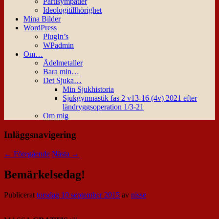
Partisympatier
Ideologitillhörighet
Mina Bilder
WordPress
PlugIn’s
WPadmin
Om…
Ädelmetaller
Bara min…
Det Sjuka…
Min Sjukhistoria
Sjukgymnastik fas 2 v13-16 (4v) 2021 efter
ländryggsoperation 1/3-21
Om mig
Inläggsnavigering
←
Föregående
Nästa
→
Bemärkelsedag!
Publicerat
torsdag 10 september 2015
av
nisse