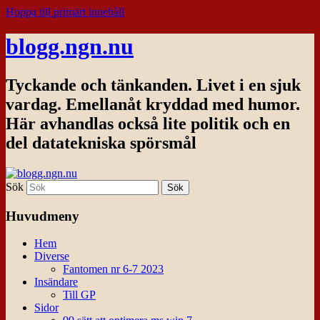
Hoppa till primärt innehåll
blogg.ngn.nu
Tyckande och tänkanden. Livet i en sjuk
vardag. Emellanåt kryddad med humor.
Här avhandlas också lite politik och en
del datatekniska spörsmål
Sök
Huvudmeny
Hem
Diverse
Fantomen nr 6-7 2023
Insändare
Till GP
Sidor