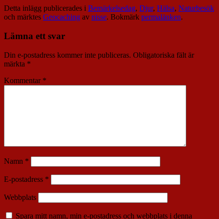
Detta inlägg publicerades i
Bemärkelsedag
,
Djur
,
Hälsa
,
Naturbesök
och märktes
Geocaching
av
nisse
. Bokmärk
permalänken
.
Lämna ett svar
Din e-postadress kommer inte publiceras.
Obligatoriska fält är
märkta
*
Kommentar
*
Namn
*
E-postadress
*
Webbplats
Spara mitt namn, min e-postadress och webbplats i denna