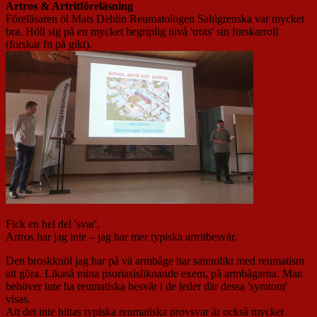
Artros & Artritföreläsning
Föreläsaren öl Mats Dehlin Reumatologen Sahlgrenska var mycket
bra. Höll sig på en mycket begriplig nivå 'trots' sin forskarroll
(forskar fn på gikt).
Fick en hel del 'svar'.
Artros har jag inte – jag har mer typiska artritbesvär.
Den broskknöl jag har på vä armbåge har sannolikt med reumatism
att göra. Likaså mina psoriasisliknande exem, på armbågarna. Man
behöver inte ha reumatiska besvär i de leder där dessa 'symtom'
visas.
Att det inte hittas typiska reumatiska provsvar är också mycket