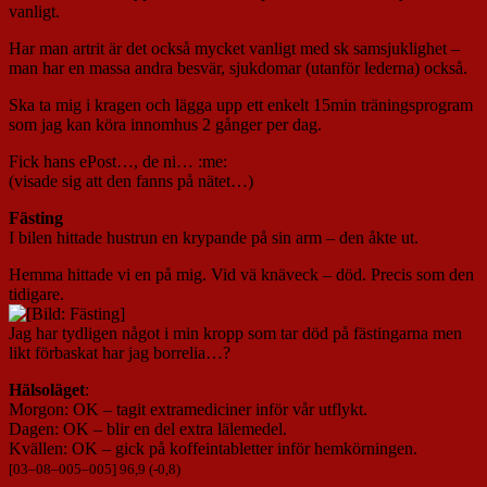
vanligt.
Har man artrit är det också mycket vanligt med sk samsjuklighet –
man har en massa andra besvär, sjukdomar (utanför lederna) också.
Ska ta mig i kragen och lägga upp ett enkelt 15min träningsprogram
som jag kan köra innomhus 2 gånger per dag.
Fick hans ePost…, de ni… :me:
(visade sig att den fanns på nätet…)
Fästing
I bilen hittade hustrun en krypande på sin arm – den åkte ut.
Hemma hittade vi en på mig. Vid vä knäveck – död. Precis som den
tidigare.
Jag har tydligen något i min kropp som tar död på fästingarna men
likt förbaskat har jag borrelia…?
Hälsoläget
:
Morgon: OK – tagit extramediciner inför vår utflykt.
Dagen: OK – blir en del extra lälemedel.
Kvällen: OK – gick på koffeintabletter inför hemkörningen.
[
03
–
08
–
005
–
005
] 96,9 (-0,8)