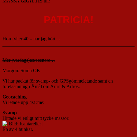
MASSA
GRATTIS
till:
PATRICIA!
Hon fyller 40 – har jag hört…
Mer (vardags)text senare…
Morgon: Sömn OK.
Vi har packat för svamp- och GPSgömmeletande samt en
föreläsninmg i Åmål om Artrit & Artros.
Geocaching
Vi letade upp 4st :me:
Svamp
Hittade vi enligt mitt tycke massor:
En av 4 bunkar.