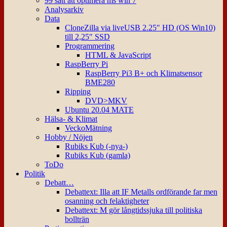
99 sätt att optimera ms win 7
Analysarkiv
Data
CloneZilla via liveUSB 2.25″ HD (OS Win10)
till 2,25″ SSD
Programmering
HTML & JavaScript
RaspBerry Pi
RaspBerry Pi3 B+ och Klimatsensor
BME280
Ripping
DVD>MKV
Ubuntu 20.04 MATE
Hälsa- & Klimat
VeckoMätning
Hobby / Nöjen
Rubiks Kub (-nya-)
Rubiks Kub (gamla)
ToDo
Politik
Debatt…
Debattext: Illa att IF Metalls ordförande far men
osanning och felaktigheter
Debattext: M gör långtidssjuka till politiska
bollträn