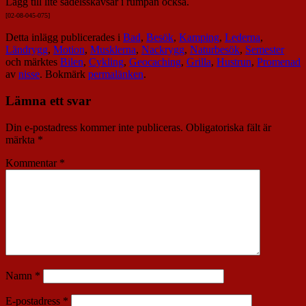
Lägg till lite sadelsskavsår i rumpan också.
[02-08-045-075]
Detta inlägg publicerades i
Bad
,
Besök
,
Kamping
,
Lederna
,
Ländrygg
,
Motion
,
Musklerna
,
Nackrygg
,
Naturbesök
,
Semester
och märktes
Bilen
,
Cykling
,
Geocaching
,
Grilla
,
Hustrun
,
Promenad
av
nisse
. Bokmärk
permalänken
.
Lämna ett svar
Din e-postadress kommer inte publiceras.
Obligatoriska fält är
märkta
*
Kommentar
*
Namn
*
E-postadress
*