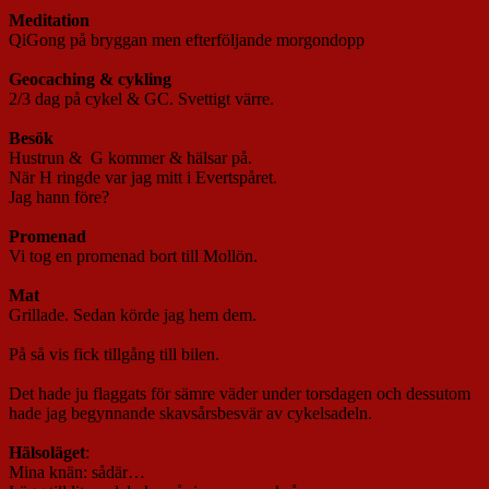
Meditation
QiGong på bryggan men efterföljande morgondopp
Geocaching & cykling
2/3 dag på cykel & GC. Svettigt värre.
Besök
Hustrun & G kommer & hälsar på.
När H ringde var jag mitt i Evertspåret.
Jag hann före?
Promenad
Vi tog en promenad bort till Mollön.
Mat
Grillade. Sedan körde jag hem dem.
På så vis fick tillgång till bilen.
Det hade ju flaggats för sämre väder under torsdagen och dessutom
hade jag begynnande skavsårsbesvär av cykelsadeln.
Hälsoläget
:
Mina knän: sådär…