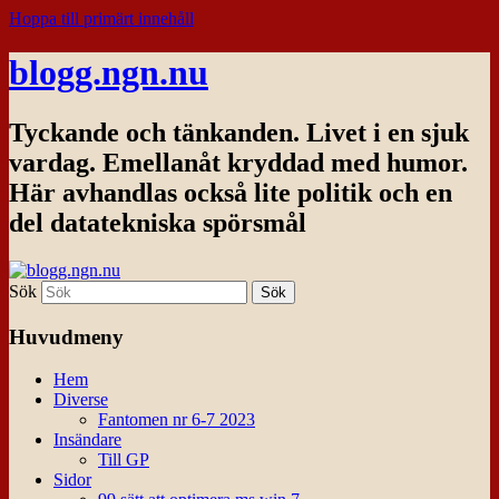
Hoppa till primärt innehåll
blogg.ngn.nu
Tyckande och tänkanden. Livet i en sjuk
vardag. Emellanåt kryddad med humor.
Här avhandlas också lite politik och en
del datatekniska spörsmål
Sök
Huvudmeny
Hem
Diverse
Fantomen nr 6-7 2023
Insändare
Till GP
Sidor