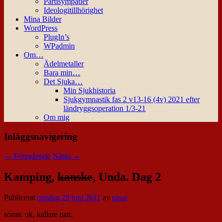
Partisympatier
Ideologitillhörighet
Mina Bilder
WordPress
PlugIn’s
WPadmin
Om…
Ädelmetaller
Bara min…
Det Sjuka…
Min Sjukhistoria
Sjukgymnastik fas 2 v13-16 (4v) 2021 efter
ländryggsoperation 1/3-21
Om mig
Inläggsnavigering
←
Föregående
Nästa
→
Kamping,
kanske
, Unda. Dag 2
Publicerat
onsdag 29 juni 2011
av
nisse
sömn: ok, kallare natt.