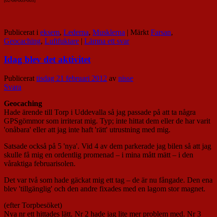
[02-06-005-00
5]
Publicerat i
eksem
,
Lederna
,
Musklerna
|
Märkt
Farsan
,
Geocaching
,
Luftfuktare
|
Lämna ett svar
Idag blev det aktivitet
Publicerat
tisdag 21 februari 2012
av
nisse
Svara
Geocaching
Hade ärende till Torp i Uddevalla så jag passade på att ta några
GPSgömmor som irriterat mig. Typ; inte hittat dem eller de har varit
'onåbara' eller att jag inte haft 'rätt' utrustning med mig.
Satsade också på 5 'nya'. Vid 4 av dem parkerade jag bilen så att jag
skulle få mig en ordentlig promenad – i mina mått mätt – i den
våraktiga februarisolen.
Det var två som hade gäckat mig ett tag – de är nu fångade. Den ena
blev 'tillgänglig' och den andre fixades med en lagom stor magnet.
(efter Torpbesöket)
Nya nr ett hittades lätt. Nr 2 hade jag lite mer problem med. Nr 3