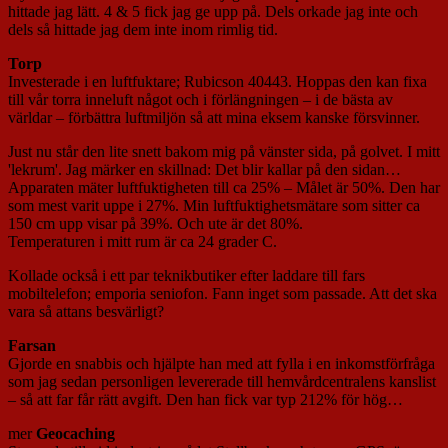
hittade jag lätt. 4 & 5 fick jag ge upp på. Dels orkade jag inte och
dels så hittade jag dem inte inom rimlig tid.
Torp
Investerade i en luftfuktare; Rubicson 40443. Hoppas den kan fixa
till vår torra inneluft något och i förlängningen – i de bästa av
världar – förbättra luftmiljön så att mina eksem kanske försvinner.
Just nu står den lite snett bakom mig på vänster sida, på golvet. I mitt
'lekrum'. Jag märker en skillnad: Det blir kallar på den sidan…
Apparaten mäter luftfuktigheten till ca 25% – Målet är 50%. Den har
som mest varit uppe i 27%. Min luftfuktighetsmätare som sitter ca
150 cm upp visar på 39%. Och ute är det 80%.
Temperaturen i mitt rum är ca 24 grader C.
Kollade också i ett par teknikbutiker efter laddare till fars
mobiltelefon; emporia seniofon. Fann inget som passade. Att det ska
vara så attans besvärligt?
Farsan
Gjorde en snabbis och hjälpte han med att fylla i en inkomstförfråga
som jag sedan personligen levererade till hemvårdcentralens kanslist
– så att far får rätt avgift. Den han fick var typ 212% för hög…
mer
Geocaching