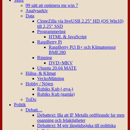
Sidor
99 sätt att optimera ms win 7
Analysarkiv
Data
CloneZilla via liveUSB 2.25″ HD (OS Win10)
till 2,25″ SSD
Programmering
HTML & JavaScript
RaspBerry Pi
RaspBerry Pi3 B+ och Klimatsensor
BME280
Ripping
DVD>MKV
Ubuntu 20.04 MATE
Hälsa- & Klimat
VeckoMätning
Hobby / Nöjen
Rubiks Kub (-nya-)
Rubiks Kub (gamla)
ToDo
Politik
Debatt…
Debattext: Illa att IF Metalls ordförande far men
osanning och felaktigheter
Debattext: M gör långtidssjuka till politiska