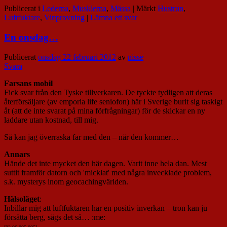
Publicerat i
Lederna
,
Musklerna
,
Mässa
|
Märkt
Hustrun
,
Luftfuktare
,
Vinprovning
|
Lämna ett svar
En onsdag…
Publicerat
onsdag 22 februari 2012
av
nisse
Svara
Farsans mobil
Fick svar från den Tyske tillverkaren. De tyckte tydligen att deras
återförsäljare (av emporia life seniofon) här i Sverige burit sig taskigt
åt (att de inte svarat på mina förfrågningar) för de skickar en ny
laddare utan kostnad, till mig.
Så kan jag överraska far med den – när den kommer…
Annars
Hände det inte mycket den här dagen. Varit inne hela dan. Mest
suttit framför datorn och 'micklat' med några invecklade problem,
s.k. mysterys inom geocachingvärlden.
Hälsoläget
:
Inbillar mig att luftfuktaren har en positiv inverkan – tron kan ju
försätta berg, sägs det så… :me: