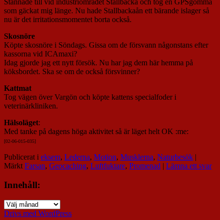
Stannade till vid industriområdet Stallbacka och tog en GPSgömma
som gäckat mig länge. Nu hade Stallbackaån ett bärande islager så
nu är det irritationsmomentet borta också.
Skosnöre
Köpte skosnöre i Söndags. Gissa om de försvann någonstans efter
kassorna vid ICAmaxi?
Idag gjorde jag ett nytt försök. Nu har jag dem här hemma på
köksbordet. Ska se om de också försvinner?
Kattmat
Tog vägen över Vargön och köpte kattens specialfoder i
veterinärkliniken.
Hälsoläget
:
Med tanke på dagens höga aktivitet så är läget helt OK :me:
[02-06-015-03
5]
Publicerat i
eksem
,
Lederna
,
Motion
,
Musklerna
,
Naturbesök
|
Märkt
Farsan
,
Geocaching
,
Luftfuktare
,
Promenad
|
Lämna ett svar
Innehåll:
Innehåll:
Drivs med WordPress