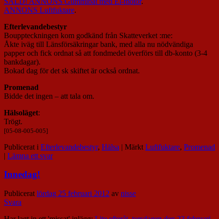
SÅLD! ANNONS Gummibåt med El-motor
.
ANNONS Luftfuktare
.
Efterlevandebestyr
Bouppteckningen kom godkänd från Skatteverket :me:
Åkte iväg till Länsförsäkringar bank, med alla nu nödvändiga
papper och fick ordnat så att fondmedel överförs till db-konto (3-4
bankdagar).
Bokad dag för det sk skiftet är också ordnat.
Promenad
Bidde det ingen – att tala om.
Hälsoläget
:
Trögt.
[05-08-005-005]
Publicerat i
Efterlevandebestyr
,
Hälsa
|
Märkt
Luftfuktare
,
Promenad
|
Lämna ett svar
Innedag!
Publicerat
lördag 25 februari 2012
av
nisse
Svara
Har lagt in ett 'missat' inlägg:
Lite efteråt, torsdagen den 23 februari