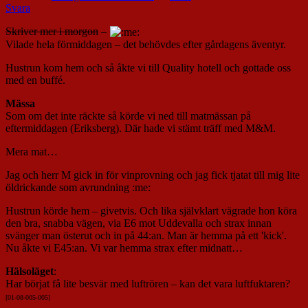
Svara
Skriver mer i morgon
–
Vilade hela förmiddagen – det behövdes efter gårdagens äventyr.
Hustrun kom hem och så åkte vi till Quality hotell och gottade oss
med en buffé.
Mässa
Som om det inte räckte så körde vi ned till matmässan på
eftermiddagen (Eriksberg). Där hade vi stämt träff med M&M.
Mera mat…
Jag och herr M gick in för vinprovning och jag fick tjatat till mig lite
öldrickande som avrundning :me:
Hustrun körde hem – givetvis. Och lika självklart vägrade hon köra
den bra, snabba vägen, via E6 mot Uddevalla och strax innan
svänger man österut och in på 44:an. Man är hemma på ett 'kick'.
Nu åkte vi E45:an. Vi var hemma strax efter midnatt…
Hälsoläget
:
Har börjat få lite besvär med luftrören – kan det vara luftfuktaren?
[01-08-005-00
5]