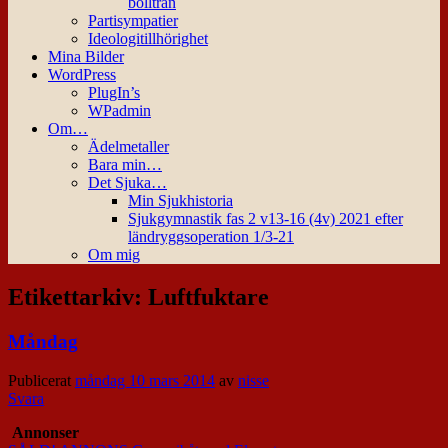
bollträn
Partisympatier
Ideologitillhörighet
Mina Bilder
WordPress
PlugIn’s
WPadmin
Om…
Ädelmetaller
Bara min…
Det Sjuka…
Min Sjukhistoria
Sjukgymnastik fas 2 v13-16 (4v) 2021 efter
ländryggsoperation 1/3-21
Om mig
Etikettarkiv:
Luftfuktare
Måndag
Publicerat
måndag 10 mars 2014
av
nisse
Svara
Annonser