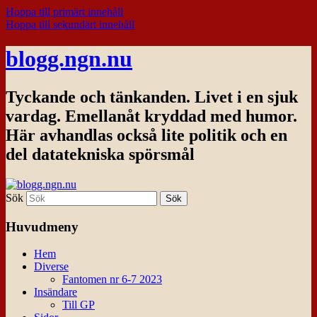
Hoppa till primärt innehåll
Hoppa till sekundärt innehåll
blogg.ngn.nu
Tyckande och tänkanden. Livet i en sjuk
vardag. Emellanåt kryddad med humor.
Här avhandlas också lite politik och en
del datatekniska spörsmål
Sök
Huvudmeny
Hem
Diverse
Fantomen nr 6-7 2023
Insändare
Till GP