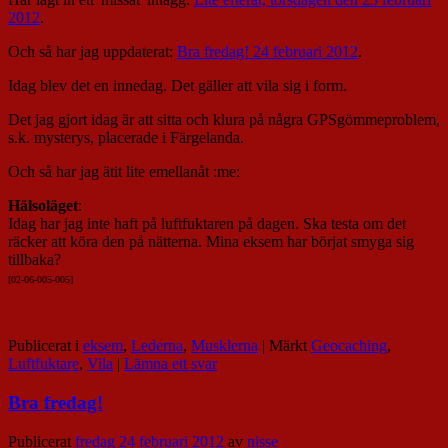
2012
.
Och så har jag uppdaterat:
Bra fredag! 24 februari 2012
.
Idag blev det en innedag. Det gäller att vila sig i form.
Det jag gjort idag är att sitta och klura på några GPSgömmeproblem,
s.k. mysterys, placerade i Färgelanda.
Och så har jag ätit lite emellanåt :me:
Hälsoläget
:
Idag har jag inte haft på luftfuktaren på dagen. Ska testa om det
räcker att köra den på nätterna. Mina eksem har börjat smyga sig
tillbaka?
[02-06-005-00
5]
Publicerat i
eksem
,
Lederna
,
Musklerna
|
Märkt
Geocaching
,
Luftfuktare
,
Vila
|
Lämna ett svar
Bra fredag!
Publicerat
fredag 24 februari 2012
av
nisse