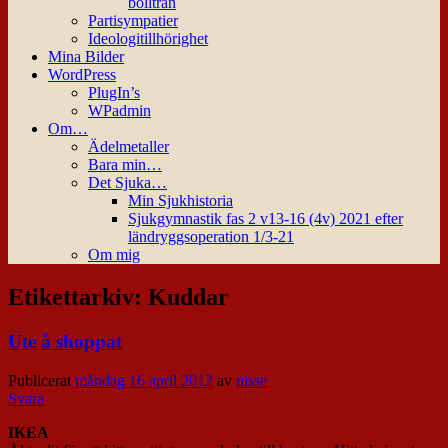
bollträn
Partisympatier
Ideologitillhörighet
Mina Bilder
WordPress
PlugIn’s
WPadmin
Om…
Ädelmetaller
Bara min…
Det Sjuka…
Min Sjukhistoria
Sjukgymnastik fas 2 v13-16 (4v) 2021 efter
ländryggsoperation 1/3-21
Om mig
Etikettarkiv:
Kuddar
Ute å shoppat
Publicerat
måndag 16 april 2012
av
nisse
Svara
IKEA