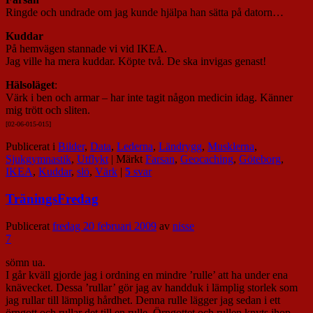
Ringde och undrade om jag kunde hjälpa han sätta på datorn…
Kuddar
På hemvägen stannade vi vid IKEA.
Jag ville ha mera kuddar. Köpte två. De ska invigas genast!
Hälsoläget
:
Värk i ben och armar – har inte tagit någon medicin idag. Känner
mig trött och sliten.
[02-06-015-015]
Publicerat i
Bilder
,
Data
,
Lederna
,
Ländrygg
,
Musklerna
,
Sjukgymnastik
,
Utflykt
|
Märkt
Farsan
,
Geocaching
,
Göteborg
,
IKEA
,
Kuddar
,
slö
,
Värk
|
5
svar
TräningsFredag
Publicerat
fredag 20 februari 2009
av
nisse
7
sömn ua.
I går kväll gjorde jag i ordning en mindre ’rulle’ att ha under ena
knävecket. Dessa ’rullar’ gör jag av handduk i lämplig storlek som
jag rullar till lämplig hårdhet. Denna rulle lägger jag sedan i ett
örngott och rullar det till en rulle. Örngottet och rullen knyts ihop