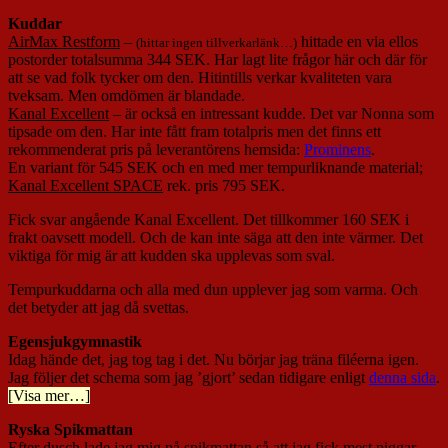
Kuddar
AirMax Restform
–
hittade en via ellos
(hittar ingen tillverkarlänk…)
postorder totalsumma 344 SEK. Har lagt lite frågor här och där för
att se vad folk tycker om den. Hitintills verkar kvaliteten vara
tveksam. Men omdömen är blandade.
Kanal Excellent
– är också en intressant kudde. Det var Nonna som
tipsade om den. Har inte fått fram totalpris men det finns ett
rekommenderat pris på leverantörens hemsida:
Prominens
.
En variant för 545 SEK och en med mer tempurliknande material;
Kanal Excellent SPACE
rek. pris 795 SEK.
Fick svar angående Kanal Excellent. Det tillkommer 160 SEK i
frakt oavsett modell. Och de kan inte säga att den inte värmer. Det
viktiga för mig är att kudden ska upplevas som sval.
Tempurkuddarna och alla med dun upplever jag som varma. Och
det betyder att jag då svettas.
Egensjukgymnastik
Idag hände det, jag tog tag i det. Nu börjar jag träna filéerna igen.
Jag följer det schema som jag ’gjort’ sedan tidigare enligt
denna sida
.
[Visa mer…]
Ryska Spikmattan
Efter dusch lade jag mig på spikmattan så att jag fick mest piggar