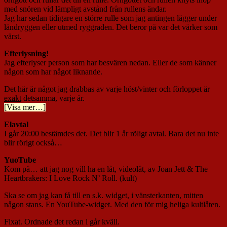
med snören vid lämpligt avstånd från rullens ändar.
Jag har sedan tidigare en större rulle som jag antingen lägger under
ländryggen eller utmed ryggraden. Det beror på var det värker som
värst.
Efterlysning!
Jag efterlyser person som har besvären nedan. Eller de som känner
någon som har något liknande.
Det här är något jag drabbas av varje höst/vinter och förloppet är
exakt
detsamma, varje år.
[Visa mer…]
Elavtal
I går 20:00 bestämdes det. Det blir 1 år röligt avtal. Bara det nu inte
blir rörigt också…
YuoTube
Kom på… att jag nog vill ha en låt, videolåt, av Joan Jett & The
Heartbrakers: I Love Rock N’ Roll. (kult)
Ska se om jag kan få till en s.k. widget, i vänsterkanten, mitten
någon stans. En YouTube-widget. Med den för mig heliga kultlåten.
Fixat. Ordnade det redan i går kväll.