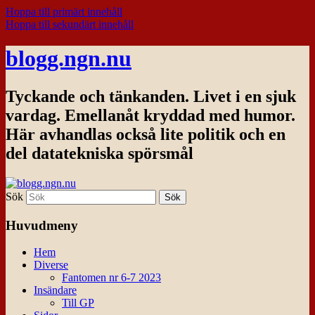
Hoppa till primärt innehåll
Hoppa till sekundärt innehåll
blogg.ngn.nu
Tyckande och tänkanden. Livet i en sjuk
vardag. Emellanåt kryddad med humor.
Här avhandlas också lite politik och en
del datatekniska spörsmål
Sök
Huvudmeny
Hem
Diverse
Fantomen nr 6-7 2023
Insändare
Till GP