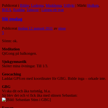
Publicerat i
Bilder
,
Lederna
,
Musklerna
,
Utflykt
|
Märkt
Holken
,
IKEA
,
Kuddar
,
Talgoxe
|
Lämna ett svar
Slö resdag
Publicerat
fredag 12 augusti 2011
av
nisse
5
Sömn: ok.
Meditation
QiGong på balkongen.
Sjukgymnastik
Sköter mina övningar. Till 1/3.
Geocaching
Laddat GPS:en med koordinater för GBG. Bidde inga – orkade inte.
GBG
Vi ska dit och åka turisttåg, bl.a.
Så blev det och vi fick åka med stinsen Sebastian:
Farsan