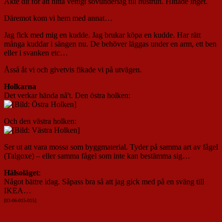
Åkte dit för att hitta vettigt sovunderlag till hustrun. Hittade inget.
Däremot kom vi hem med annat…
Jag fick med mig en kudde. Jag brukar köpa en kudde. Har rätt
många kuddar i sängen nu. De behöver läggas under en arm, ett ben
eller i svanken etc…
Åsså åt vi och givetvis fikade vi på utvägen.
Holkarna
Det verkar hända nå't. Den östra holken:
Och den västra holken:
Ser ut att vara mossa som byggmaterial. Tyder på samma art av fågel
(Talgoxe) – eller samma fågel som inte kan bestämma sig…
Hälsoläget
:
Något bättre idag. Såpass bra så att jag gick med på en sväng till
IKEA…
[03-06-015-01
5]