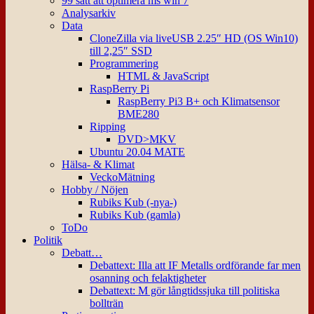
99 sätt att optimera ms win 7
Analysarkiv
Data
CloneZilla via liveUSB 2.25″ HD (OS Win10)
till 2,25″ SSD
Programmering
HTML & JavaScript
RaspBerry Pi
RaspBerry Pi3 B+ och Klimatsensor
BME280
Ripping
DVD>MKV
Ubuntu 20.04 MATE
Hälsa- & Klimat
VeckoMätning
Hobby / Nöjen
Rubiks Kub (-nya-)
Rubiks Kub (gamla)
ToDo
Politik
Debatt…
Debattext: Illa att IF Metalls ordförande far men
osanning och felaktigheter
Debattext: M gör långtidssjuka till politiska
bollträn