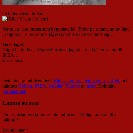
Och den västra holken:
Ser ut att vara mossa som byggmaterial. Tyder på samma art av fågel
(Talgoxe) – eller samma fågel som inte kan bestämma sig…
Hälsoläget
:
Något bättre idag. Såpass bra så att jag gick med på en sväng till
IKEA…
[03-06-015-01
5]
Detta inlägg publicerades i
Bilder
,
Lederna
,
Musklerna
,
Utflykt
och
märktes
Holken
,
IKEA
,
Kuddar
,
Talgoxe
av
nisse
. Bokmärk
permalänken
.
Lämna ett svar
Din e-postadress kommer inte publiceras.
Obligatoriska fält är
märkta
*
Kommentar
*