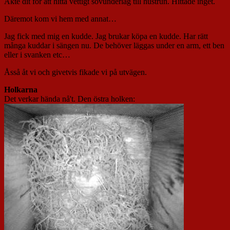
Åkte dit för att hitta vettigt sovunderlag till hustrun. Hittade inget.
Däremot kom vi hem med annat…
Jag fick med mig en kudde. Jag brukar köpa en kudde. Har rätt
många kuddar i sängen nu. De behöver läggas under en arm, ett ben
eller i svanken etc…
Åsså åt vi och givetvis fikade vi på utvägen.
Holkarna
Det verkar hända nå't. Den östra holken: