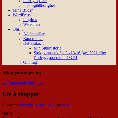
Partisympatier
Ideologitillhörighet
Mina Bilder
WordPress
PlugIn’s
WPadmin
Om…
Ädelmetaller
Bara min…
Det Sjuka…
Min Sjukhistoria
Sjukgymnastik fas 2 v13-16 (4v) 2021 efter
ländryggsoperation 1/3-21
Om mig
Inläggsnavigering
←
Föregående
Nästa
→
Ute å shoppat
Publicerat
måndag 16 april 2012
av
nisse
IKEA