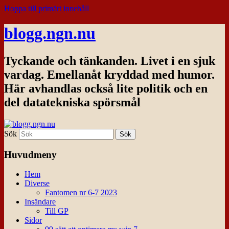
Hoppa till primärt innehåll
blogg.ngn.nu
Tyckande och tänkanden. Livet i en sjuk
vardag. Emellanåt kryddad med humor.
Här avhandlas också lite politik och en
del datatekniska spörsmål
Sök
Huvudmeny
Hem
Diverse
Fantomen nr 6-7 2023
Insändare
Till GP
Sidor