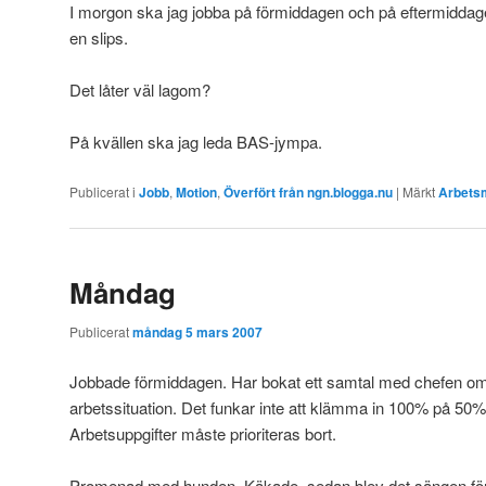
I morgon ska jag jobba på förmiddagen och på eftermiddag
en slips.
Det låter väl lagom?
På kvällen ska jag leda BAS-jympa.
Publicerat i
Jobb
,
Motion
,
Överfört från ngn.blogga.nu
|
Märkt
Arbetsm
Måndag
Publicerat
måndag 5 mars 2007
Jobbade förmiddagen. Har bokat ett samtal med chefen om a
arbetssituation. Det funkar inte att klämma in 100% på 50%. In
Arbetsuppgifter måste prioriteras bort.
Promenad med hunden. Käkade, sedan blev det sängen för