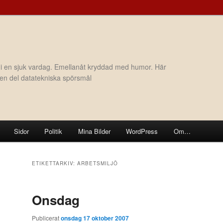
 i en sjuk vardag. Emellanåt kryddad med humor. Här
h en del datatekniska spörsmål
Sidor
Politik
Mina Bilder
WordPress
Om…
ETIKETTARKIV:
ARBETSMILJÖ
Onsdag
Publicerat
onsdag 17 oktober 2007