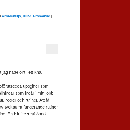
t
Arbetsmiljö
,
Hund
,
Promenad
|
 jag hade ont i ett knä.
 oförutsedda uppgifter som
llningar som ingår i mitt jobb
, regler och rutiner. Att få
av tveksamt fungerande rutiner
on. En blir lite smålömsk