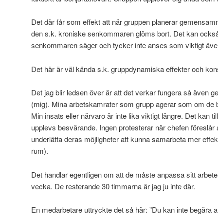
Det där får som effekt att när gruppen planerar gemensamma
den s.k. kroniske senkommaren glöms bort. Det kan också 
senkommaren säger och tycker inte anses som viktigt även
Det här är väl kända s.k. gruppdynamiska effekter och ko
Det jag blir ledsen över är att det verkar fungera så även 
(mig). Mina arbetskamrater som grupp agerar som om de bli
Min insats eller närvaro är inte lika viktigt längre. Det kan t
upplevs besvärande. Ingen protesterar när chefen föreslår at
underlätta deras möjligheter att kunna samarbeta mer effekti
rum).
Det handlar egentligen om att de måste anpassa sitt arbete
vecka. De resterande 30 timmarna är jag ju inte där.
En medarbetare uttryckte det så här: ”Du kan inte begära a