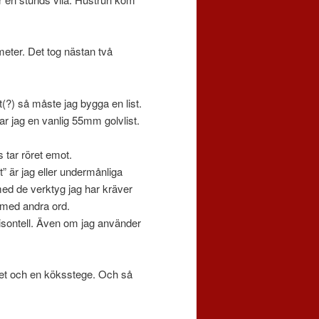
 meter. Det tog nästan två
(?) så måste jag bygga en list.
r jag en vanlig 55mm golvlist.
s tar röret emot.
” är jag eller undermånliga
med de verktyg jag har kräver
t med andra ord.
orisontell. Även om jag använder
det och en köksstege. Och så