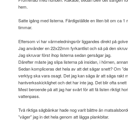
hem.
Satte igång med listerna. Färdigställde en liten bit om ca 1
timmar.
Eftersom vi har värmeledningsrör liggandes direkt på golvet
Jag använder en 22x22mm fyrkantlist och så på den skruva
Jag skruvar först ihop listerna sedan gersågar jag.
Därefter måste jag slipa listerna på insidan, i hörnen, annar
Sedan kompliceras det hela av att det sågar snett? Om ”det
verktyg ska vara osagt. Det jag kan säga är att såga rakt 
hantverksskicklighet och det har inte jag. Det blir ofta snet
Mest beroende på att jag har svårt för att få listen riktigt h
vattenpass.
Två riktiga sågbänkar hade nog varit bättre än matsalsbor
”väger” jag in det hela genom att lägga plankbitar.