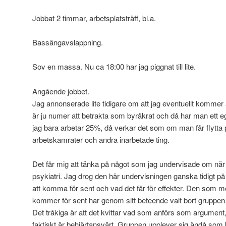
Jobbat 2 timmar, arbetsplatsträff, bl.a.
Bassängavslappning.
Sov en massa. Nu ca 18:00 har jag piggnat till lite.
Angående jobbet.
Jag annonserade lite tidigare om att jag eventuellt kommer at
är ju numer att betrakta som byråkrat och då har man ett 
jag bara arbetar 25%, då verkar det som om man får flytta p
arbetskamrater och andra inarbetade ting.
Det får mig att tänka på något som jag undervisade om när
psykiatri. Jag drog den här undervisningen ganska tidigt 
att komma för sent och vad det får för effekter. Den som me
kommer för sent har genom sitt beteende valt bort gruppen (
Det tråkiga är att det kvittar vad som anförs som argument
faktiskt är behjärtansvärt. Gruppen upplever sig ändå som b