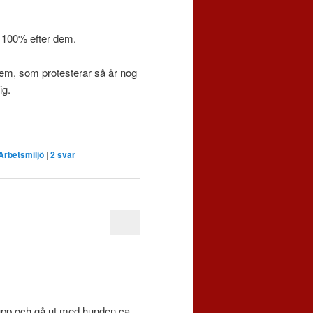
ll 100% efter dem.
fem, som protesterar så är nog
ig.
Arbetsmiljö
|
2
svar
 upp och gå ut med hunden ca