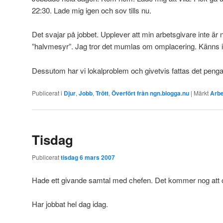
22:30. Lade mig igen och sov tills nu.
Det svajar på jobbet. Upplever att min arbetsgivare inte är 
”halvmesyr”. Jag tror det mumlas om omplacering. Känns in
Dessutom har vi lokalproblem och givetvis fattas det penga
Publicerat i
Djur
,
Jobb
,
Trött
,
Överfört från ngn.blogga.nu
|
Märkt
Arbe
Tisdag
Publicerat
tisdag 6 mars 2007
Hade ett givande samtal med chefen. Det kommer nog att o
Har jobbat hel dag idag.