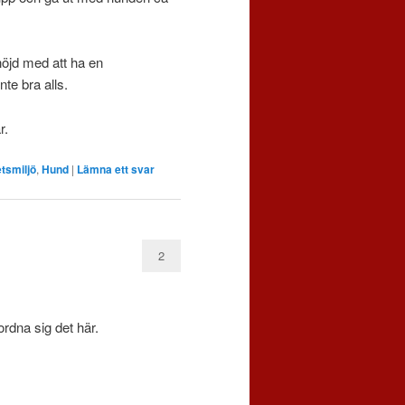
nöjd med att ha en
te bra alls.
r.
tsmiljö
,
Hund
|
Lämna ett svar
2
rdna sig det här.