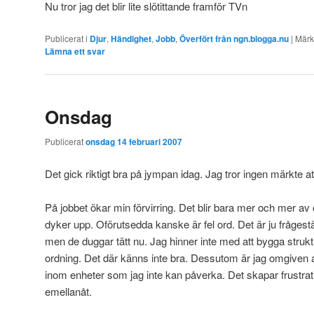
Nu tror jag det blir lite slötittande framför TVn
Publicerat i
Djur
,
Händighet
,
Jobb
,
Överfört från ngn.blogga.nu
|
Märk
Lämna ett svar
Onsdag
Publicerat
onsdag 14 februari 2007
Det gick riktigt bra på jympan idag. Jag tror ingen märkte att
På jobbet ökar min förvirring. Det blir bara mer och mer av
dyker upp. Oförutsedda kanske är fel ord. Det är ju frågestä
men de duggar tätt nu. Jag hinner inte med att bygga struktur
ordning. Det där känns inte bra. Dessutom är jag omgiven 
inom enheter som jag inte kan påverka. Det skapar frustrati
emellanåt.