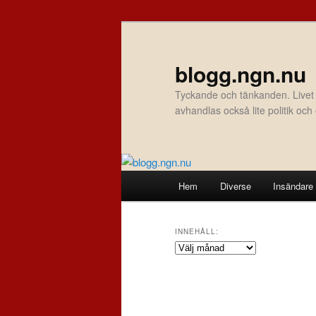
Hoppa
Hoppa
till
till
primärt
sekundärt
blogg.ngn.nu
innehåll
innehåll
Tyckande och tänkanden. Livet
avhandlas också lite politik oc
Huvudmeny
Hem
Diverse
Insändare
INNEHÅLL:
Innehåll: