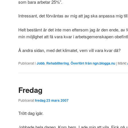
som bara arbetar 25%”.
Intressant, det förväntas av mig att jag ska anpassa mig ti
Helt bestämt är det inte men eftersom jag är den ende, av 
min möjlighet att få vara kvar i arbetsgemenskapen obefintl
Å andra sidan, med det klimatet, vem vill vara kvar då?
Publicerat i
Jobb
,
Rehabilitering
,
Överfört från ngn.blogga.nu
|
Märkt
Fredag
Publicerat
fredag 23 mars 2007
Trött dag igår.
Jobbade hela dagen. Kom hem. Lade mig att vila. Fick gå