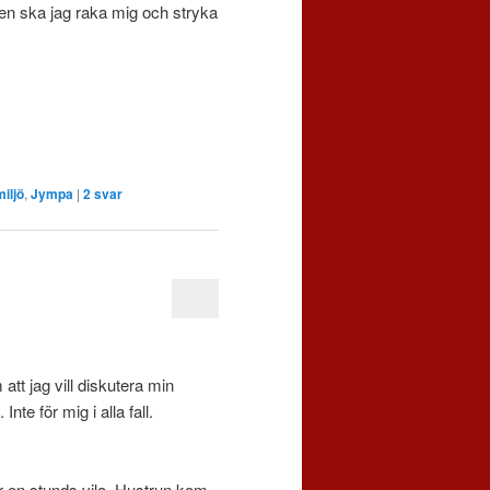
en ska jag raka mig och stryka
iljö
,
Jympa
|
2
svar
tt jag vill diskutera min
te för mig i alla fall.
 en stunds vila. Hustrun kom