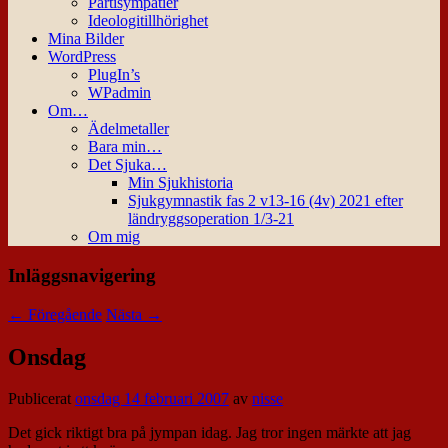
Partisympatier
Ideologitillhörighet
Mina Bilder
WordPress
PlugIn’s
WPadmin
Om…
Ädelmetaller
Bara min…
Det Sjuka…
Min Sjukhistoria
Sjukgymnastik fas 2 v13-16 (4v) 2021 efter
ländryggsoperation 1/3-21
Om mig
Inläggsnavigering
←
Föregående
Nästa
→
Onsdag
Publicerat
onsdag 14 februari 2007
av
nisse
Det gick riktigt bra på jympan idag. Jag tror ingen märkte att jag