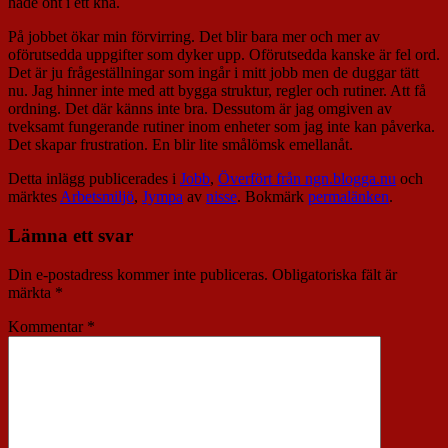
hade ont i ett knä.
På jobbet ökar min förvirring. Det blir bara mer och mer av
oförutsedda uppgifter som dyker upp. Oförutsedda kanske är fel ord.
Det är ju frågeställningar som ingår i mitt jobb men de duggar tätt
nu. Jag hinner inte med att bygga struktur, regler och rutiner. Att få
ordning. Det där känns inte bra. Dessutom är jag omgiven av
tveksamt fungerande rutiner inom enheter som jag inte kan påverka.
Det skapar frustration. En blir lite smålömsk emellanåt.
Detta inlägg publicerades i
Jobb
,
Överfört från ngn.blogga.nu
och
märktes
Arbetsmiljö
,
Jympa
av
nisse
. Bokmärk
permalänken
.
Lämna ett svar
Din e-postadress kommer inte publiceras.
Obligatoriska fält är
märkta
*
Kommentar
*