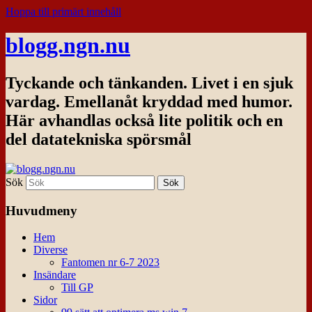
Hoppa till primärt innehåll
blogg.ngn.nu
Tyckande och tänkanden. Livet i en sjuk
vardag. Emellanåt kryddad med humor.
Här avhandlas också lite politik och en
del datatekniska spörsmål
Sök
Huvudmeny
Hem
Diverse
Fantomen nr 6-7 2023
Insändare
Till GP
Sidor