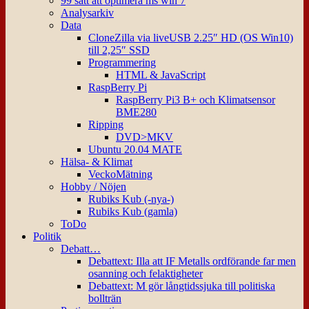
99 sätt att optimera ms win 7
Analysarkiv
Data
CloneZilla via liveUSB 2.25″ HD (OS Win10)
till 2,25″ SSD
Programmering
HTML & JavaScript
RaspBerry Pi
RaspBerry Pi3 B+ och Klimatsensor
BME280
Ripping
DVD>MKV
Ubuntu 20.04 MATE
Hälsa- & Klimat
VeckoMätning
Hobby / Nöjen
Rubiks Kub (-nya-)
Rubiks Kub (gamla)
ToDo
Politik
Debatt…
Debattext: Illa att IF Metalls ordförande far men
osanning och felaktigheter
Debattext: M gör långtidssjuka till politiska
bollträn