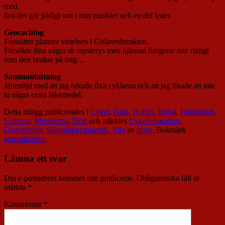
med.
fast det gör jäkligt ont i min muskler och en del leder.
Geocaching
Fortsätter planera vistelsen i Gislavedstrakten.
Försökte lösa några sk mysterys men hjärnan fungerar inte riktigt
som den brukar på mig…
Sammanfattning
Jättenöjd med att jag orkade fixa cyklarna och att jag fixade att inte
ta några extra läkemedel.
Detta inlägg publicerades i
Cykel
,
Data
,
Hobby
,
Hälsa
,
Händighet
,
Lederna
,
Musklerna
,
Trött
och märktes
Cykelreparation
,
Geocaching
,
Sängsjukgymnastik
,
Vila
av
nisse
. Bokmärk
permalänken
.
Lämna ett svar
Din e-postadress kommer inte publiceras.
Obligatoriska fält är
märkta
*
Kommentar
*