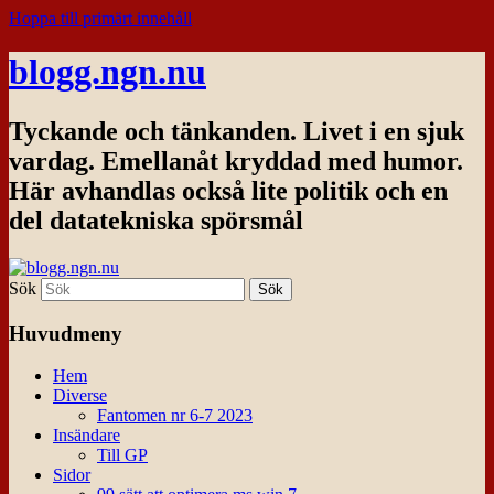
Hoppa till primärt innehåll
blogg.ngn.nu
Tyckande och tänkanden. Livet i en sjuk
vardag. Emellanåt kryddad med humor.
Här avhandlas också lite politik och en
del datatekniska spörsmål
Sök
Huvudmeny
Hem
Diverse
Fantomen nr 6-7 2023
Insändare
Till GP
Sidor