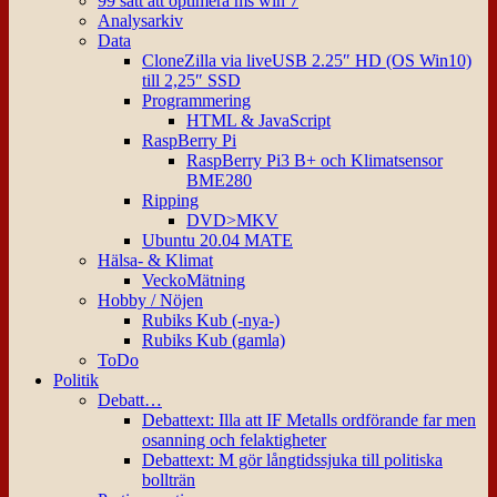
99 sätt att optimera ms win 7
Analysarkiv
Data
CloneZilla via liveUSB 2.25″ HD (OS Win10)
till 2,25″ SSD
Programmering
HTML & JavaScript
RaspBerry Pi
RaspBerry Pi3 B+ och Klimatsensor
BME280
Ripping
DVD>MKV
Ubuntu 20.04 MATE
Hälsa- & Klimat
VeckoMätning
Hobby / Nöjen
Rubiks Kub (-nya-)
Rubiks Kub (gamla)
ToDo
Politik
Debatt…
Debattext: Illa att IF Metalls ordförande far men
osanning och felaktigheter
Debattext: M gör långtidssjuka till politiska
bollträn