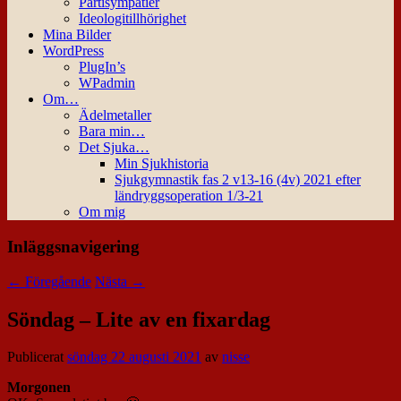
Partisympatier
Ideologitillhörighet
Mina Bilder
WordPress
PlugIn’s
WPadmin
Om…
Ädelmetaller
Bara min…
Det Sjuka…
Min Sjukhistoria
Sjukgymnastik fas 2 v13-16 (4v) 2021 efter
ländryggsoperation 1/3-21
Om mig
Inläggsnavigering
←
Föregående
Nästa
→
Söndag – Lite av en fixardag
Publicerat
söndag 22 augusti 2021
av
nisse
Morgonen