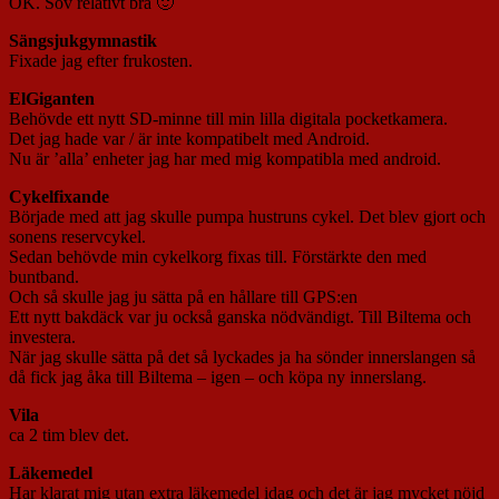
OK. Sov relativt bra 🙂
Sängsjukgymnastik
Fixade jag efter frukosten.
ElGiganten
Behövde ett nytt SD-minne till min lilla digitala pocketkamera.
Det jag hade var / är inte kompatibelt med Android.
Nu är ’alla’ enheter jag har med mig kompatibla med android.
Cykelfixande
Började med att jag skulle pumpa hustruns cykel. Det blev gjort och
sonens reservcykel.
Sedan behövde min cykelkorg fixas till. Förstärkte den med
buntband.
Och så skulle jag ju sätta på en hållare till GPS:en
Ett nytt bakdäck var ju också ganska nödvändigt. Till Biltema och
investera.
När jag skulle sätta på det så lyckades ja ha sönder innerslangen så
då fick jag åka till Biltema – igen – och köpa ny innerslang.
Vila
ca 2 tim blev det.
Läkemedel
Har klarat mig utan extra läkemedel idag och det är jag mycket nöjd