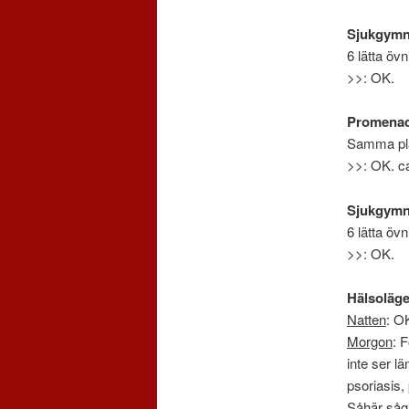
Sjukgymn
6 lätta övn
>>: OK.
Promena
Samma pl
>>: OK. c
Sjukgymn
6 lätta övn
>>: OK.
Hälsoläge
Natten
: O
Morgon
: 
inte ser lä
psoriasis,
Såhär såg 