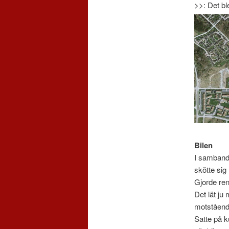
>>: Det b
Bilen
I samband 
skötte si
Gjorde ren
Det lät ju
motstående
Satte på k