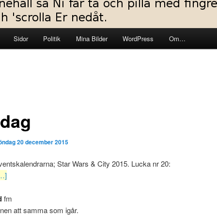
Sidor
Politik
Mina Bilder
WordPress
Om…
dag
öndag 20 december 2015
entskalendrarna; Star Wars & City 2015. Lucka nr 20:
…]
d
fm
anen att samma som igår.