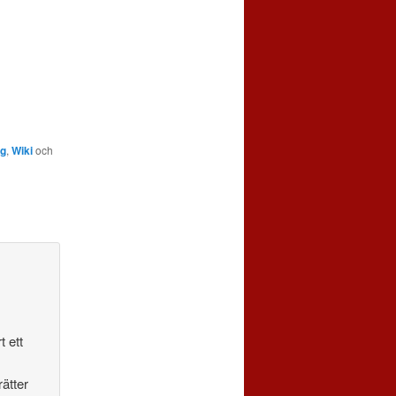
ng
,
Wiki
och
 ett
rätter