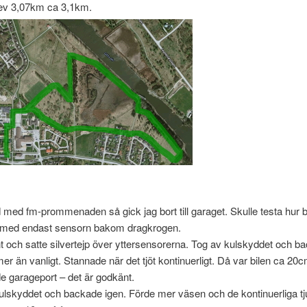
lev 3,07km ca 3,1km.
med fm-prommenaden så gick jag bort till garaget. Skulle testa hur 
g med endast sensorn bakom dragkrogen.
t och satte silvertejp över yttersensorerna. Tog av kulskyddet och b
 mer än vanligt. Stannade när det tjöt kontinuerligt. Då var bilen ca 20c
 garageport – det är godkänt.
ulskyddet och backade igen. Förde mer väsen och de kontinuerliga t