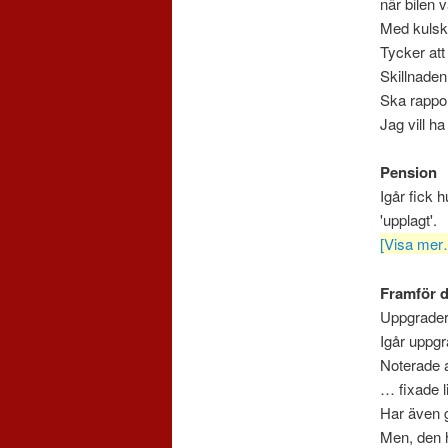
när bilen 
Med kulsky
Tycker att
Skillnaden
Ska rappor
Jag vill h
Pension
Igår fick 
'upplagt'.
[Visa mer
Framför 
Uppgradera
Igår uppgr
Noterade a
… fixade l
Har även 
Men, den ha