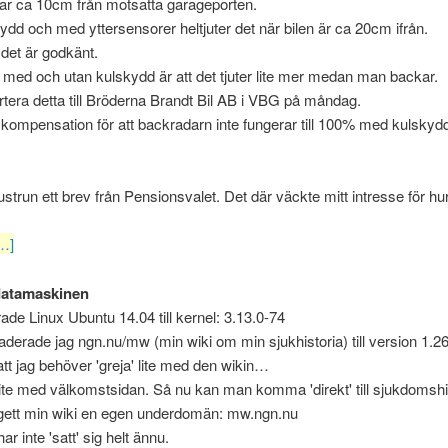
var ca 10cm från motsatta garageporten.
dd och med yttersensorer heltjuter det när bilen är ca 20cm ifrån.
 det är godkänt.
 med och utan kulskydd är att det tjuter lite mer medan man backar.
tera detta till Bröderna Brandt Bil AB i VBG på måndag.
a kompensation för att backradarn inte fungerar till 100% med kulskyd
hustrun ett brev från Pensionsvalet. Det där väckte mitt intresse för hur
…]
datamaskinen
de Linux Ubuntu 14.04 till kernel: 3.13.0-74
aderade jag ngn.nu/mw (min wiki om min sjukhistoria) till version 1.26
tt jag behöver 'greja' lite med den wikin…
ite med välkomstsidan. Så nu kan man komma 'direkt' till sjukdomshi
gett min wiki en egen underdomän: mw.ngn.nu
r inte 'satt' sig helt ännu.