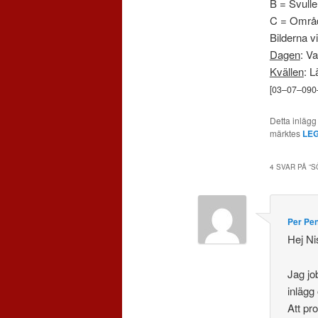
B = Svulle
C = Områd
Bilderna v
Dagen
: Va
Kvällen
: L
[
03
–
07
–
090
Detta inlägg
märktes
LE
4 SVAR PÅ ”
S
Per Pe
Hej Ni
Jag jo
inlägg
Att pr