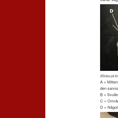
(Klicka på bi
A = Mitten
den sannoli
B = Svulle
C = Områd
D = Något 