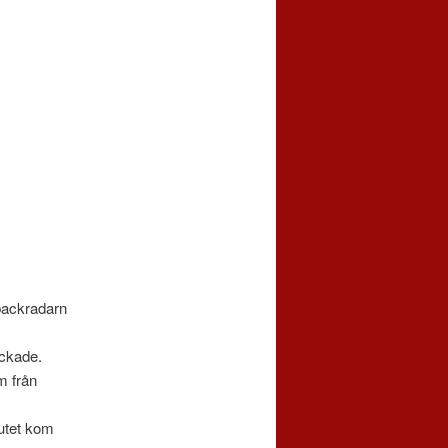
backradarn
ackade.
m från
jutet kom