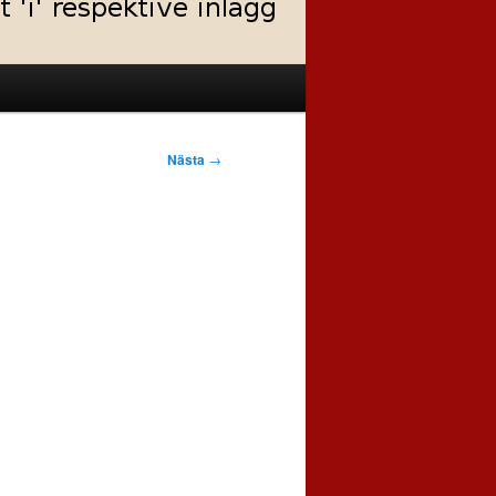
Nästa
→