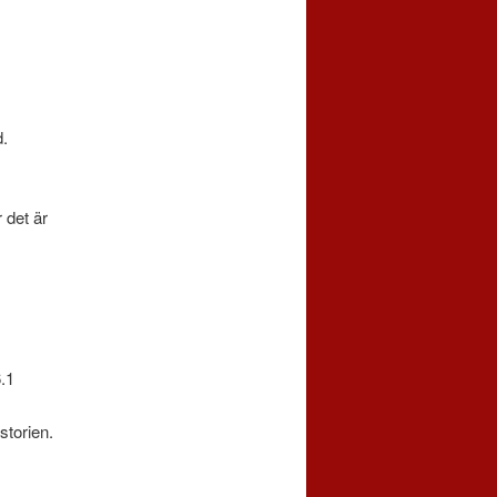
d.
 det är
.1
storien.