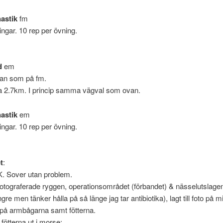
astik
fm
ingar. 10 rep per övning.
d
em
an som på fm.
a 2.7km. I princip samma vägval som ovan.
astik
em
ingar. 10 rep per övning.
t
:
K. Sover utan problem.
Fotograferade ryggen, operationsområdet (förbandet) & nässelutslagen 
ngre men tänker hålla på så länge jag tar antibiotika), lagt till foto på m
 på armbågarna samt fötterna.
fötterna ut i morse: