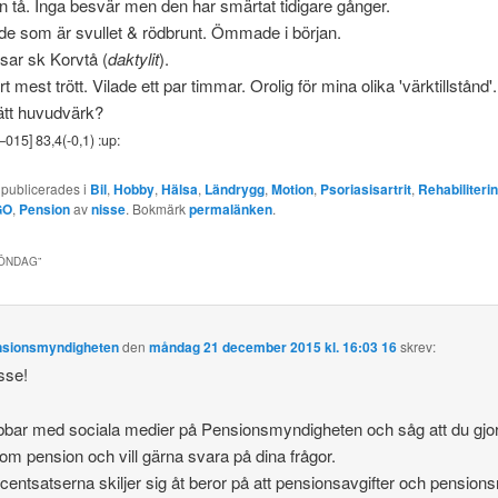
n tå. Inga besvär men den har smärtat tidigare gånger.
e som är svullet & rödbrunt. Ömmade i början.
isar sk Korvtå (
daktylit
).
rt mest trött. Vilade ett par timmar. Orolig för mina olika 'värktillstånd'.
ätt huvudvärk?
–
015
] 83,4(-0,1) :up:
 publicerades i
Bil
,
Hobby
,
Hälsa
,
Ländrygg
,
Motion
,
Psoriasisartrit
,
Rehabiliteri
GO
,
Pension
av
nisse
. Bokmärk
permalänken
.
ÖNDAG
”
nsionsmyndigheten
den
måndag 21 december 2015 kl. 16:03 16
skrev:
sse!
bbar med sociala medier på Pensionsmyndigheten och såg att du gjort
 om pension och vill gärna svara på dina frågor.
ocentsatserna skiljer sig åt beror på att pensionsavgifter och pensions