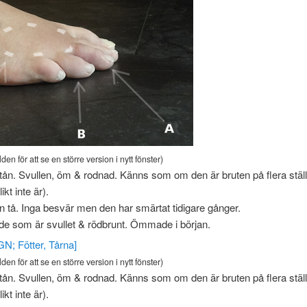
lden för att se en större version i nytt fönster)
tån. Svullen, öm & rodnad. Känns som om den är bruten på flera ställ
kt inte är).
n tå. Inga besvär men den har smärtat tidigare gånger.
e som är svullet & rödbrunt. Ömmade i början.
lden för att se en större version i nytt fönster)
tån. Svullen, öm & rodnad. Känns som om den är bruten på flera ställ
kt inte är).