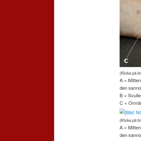
(Klicka på bi
A = Mitten
den sannoli
B = Svulle
C = Områd
(Klicka på bi
A = Mitten
den sannoli