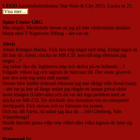
LEGO
Adventskalendrarna; Star Wars & City 2015. Lucka nr 21:
[Visa mer…]
Spine Center GBG
Mia ringde. Meddelade henne att jag på min vårdcentrals inrådan
börjat med T Naproxen 500mg – det var ok.
Aleris
Aleris Röntgen Backa. Fick lära mig något nytt idag. Enligt lagen så
får inte de, Aleris, skicka en MR-CD, hem till mig eftersom jag
ringer…?
Jag måste åka dit, legitimera mig och skriva på en fullmakt…?
Frågade vilken lag och lagrum de hänvisar till. Det visste givetvis
inte den som tog emot mitt samtal.
Denne blev istället irriterad eftersom jag inte riktigt ville förstå (sant)
– det var ju inte så länge sedan jag ringde en annan privat aktör
inom röntgen (Uddevalla) och då var det inga problem med att
skicka en MR-CD. De skickade den dessutom via en entrepenör
(tredjepart). Fick skivan och en fakturan via posten.
Och nu, till Aleris, så måste jag åka dit… (till Göteborg, från
Vänersborg)?
Skulle hemskt gärna vilja veta vilket eller vilka lagrum de lutar sig
emot.
Promenad
fm