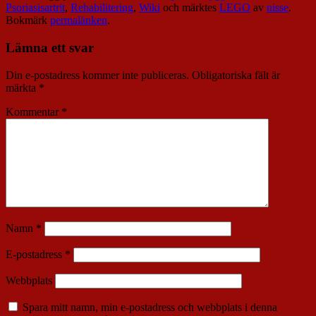
Psoriasisartrit
,
Rehabilitering
,
Wiki
och märktes
LEGO
av
nisse
.
Bokmärk
permalänken
.
Lämna ett svar
Din e-postadress kommer inte publiceras.
Obligatoriska fält är
märkta
*
Kommentar
*
Namn
*
E-postadress
*
Webbplats
Spara mitt namn, min e-postadress och webbplats i denna