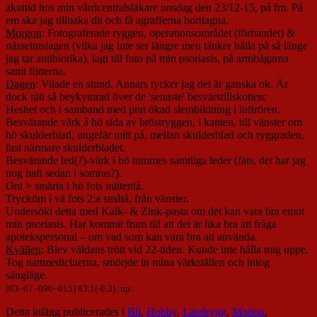
akuttid hos min vårdcentralsläkare onsdag den 23/12-15, på fm. På
em ska jag tillbaka dit och få agrafferna borttagna.
Morgon
: Fotograferade ryggen, operationsområdet (förbandet) &
nässelutslagen (vilka jag inte ser längre men tänker hålla på så länge
jag tar antibiotika), lagt till foto på min psoriasis, på armbågarna
samt fötterna.
Dagen
: Vilade en stund. Annars tycker jag det är ganska ok. Är
dock rätt så beykymrad över de 'senaste' besvärstillskotten;
Heshet och i samband med prat ökad slembildning i luftrören.
Besvärande värk å hö sida av bröstryggen, i kanten, till vänster om
hö skulderblad, ungefär mitt på, mellan skulderblad och ryggraden,
fast närmare skulderbladet.
Besvärande led(?)-värk i hö tummes samtliga leder (fats, det har jag
nog haft sedan i somras?).
Ont > smärta i hö fots mittentå.
Trycköm i vä fots 2:a småtå, från vänster.
Undersökt detta med Kalk- & Zink-pasta om det kan vara bra emot
min psoriasis. Har kommit fram till att det är lika bra att fråga
apotekspersonal – om vad som kan vara bra att använda.
Kvällen
: Blev väldans trött vid 22-tiden. Kunde inte hålla mig uppe.
Tog nattmedicinerna, smörjde in mina värkställen och intog
sängläge.
[
03
–
07
–
090
–
015
] 83,1(-0,3) :up:
Detta inlägg publicerades i
Bil
,
Hobby
,
Ländrygg
,
Motion
,