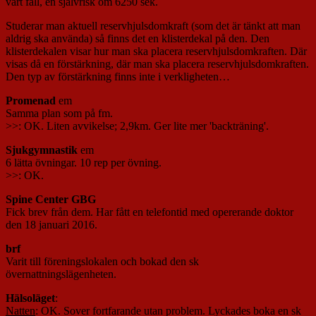
vårt fall, en självrisk om 6250 sek.
Studerar man aktuell reservhjulsdomkraft (som det är tänkt att man
aldrig ska använda) så finns det en klisterdekal på den. Den
klisterdekalen visar hur man ska placera reservhjulsdomkraften. Där
visas då en förstärkning, där man ska placera reservhjulsdomkraften.
Den typ av förstärkning finns inte i verkligheten…
Promenad
em
Samma plan som på fm.
>>: OK. Liten avvikelse; 2,9km. Ger lite mer 'backträning'.
Sjukgymnastik
em
6 lätta övningar. 10 rep per övning.
>>: OK.
Spine Center GBG
Fick brev från dem. Har fått en telefontid med opererande doktor
den 18 januari 2016.
brf
Varit till föreningslokalen och bokad den sk
övernattningslägenheten.
Hälsoläget
:
Natten
: OK. Sover fortfarande utan problem. Lyckades boka en sk