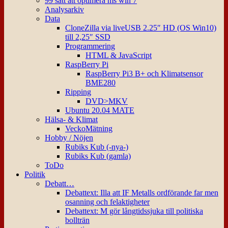
99 sätt att optimera ms win 7
Analysarkiv
Data
CloneZilla via liveUSB 2.25″ HD (OS Win10)
till 2,25″ SSD
Programmering
HTML & JavaScript
RaspBerry Pi
RaspBerry Pi3 B+ och Klimatsensor
BME280
Ripping
DVD>MKV
Ubuntu 20.04 MATE
Hälsa- & Klimat
VeckoMätning
Hobby / Nöjen
Rubiks Kub (-nya-)
Rubiks Kub (gamla)
ToDo
Politik
Debatt…
Debattext: Illa att IF Metalls ordförande far men
osanning och felaktigheter
Debattext: M gör långtidssjuka till politiska
bollträn