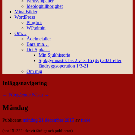
Partisympatier
Ideologitillhörighet
Mina Bilder
WordPress
PlugIn’s
WPadmin
Om…
Ädelmetaller
Bara min…
Det Sjuka…
Min Sjukhistoria
Sjukgymnastik fas 2 v13-16 (4v) 2021 efter
ländryggsoperation 1/3-21
Om mig
Inläggsnavigering
←
Föregående
Nästa
→
Måndag
Publicerat
måndag 21 december 2015
av
nisse
(not 151222: skrivit färdigt och publicerat)