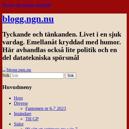
Hoppa till primärt innehåll
blogg.ngn.nu
Tyckande och tänkanden. Livet i en sjuk
vardag. Emellanåt kryddad med humor.
Här avhandlas också lite politik och en
del datatekniska spörsmål
Sök
Huvudmeny
Hem
Diverse
Fantomen nr 6-7 2023
Insändare
Till GP
Sidor