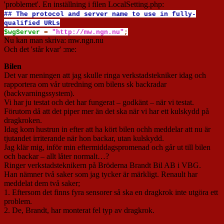
'problemet'. En inställning i filen LocalSetting.php:
## The protocol and server name to use in fully-
qualified URLs
$wgServer
=
"http://mw.ngn.nu"
;
Nu kan man skriva: mw.ngn.nu
Och det 'står kvar' :me:
Bilen
Det var meningen att jag skulle ringa verkstadstekniker idag och
rapportera om vår utredning om bilens sk backradar
(backvarningssystem).
Vi har ju testat och det har fungerat – godkänt – när vi testat.
Förutom då att det piper mer än det ska när vi har ett kulskydd på
dragkroken.
Idag kom hustrun in efter att ha kört bilen ochh meddelar att nu är
tjutandet irriterande när hon backar, utan kulskydd.
Jag klär mig, inför min eftermiddagspromenad och går ut till bilen
och backar – allt låter normalt…?
Ringer verkstadsteknikern på Bröderna Brandt Bil AB i VBG.
Han nämner två saker som jag tycker är märkligt. Renault har
meddelat dem två saker;
1. Eftersom det finns fyra sensorer så ska en dragkrok inte utgöra ett
problem.
2. De, Brandt, har monterat fel typ av dragkrok.