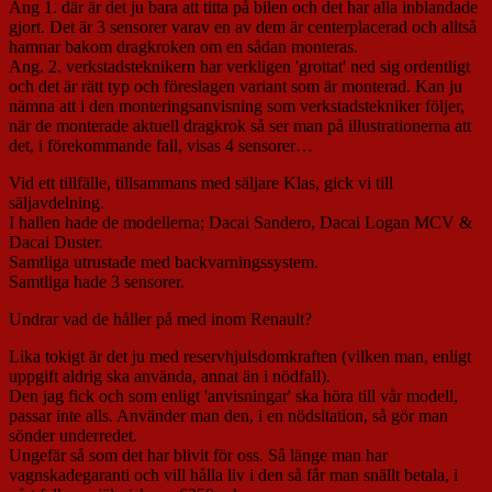
Ang 1. där är det ju bara att titta på bilen och det har alla inblandade
gjort. Det är 3 sensorer varav en av dem är centerplacerad och alltså
hamnar bakom dragkroken om en sådan monteras.
Ang. 2. verkstadsteknikern har verkligen 'grottat' ned sig ordentligt
och det är rätt typ och föreslagen variant som är monterad. Kan ju
nämna att i den monteringsanvisning som verkstadstekniker följer,
när de monterade aktuell dragkrok så ser man på illustrationerna att
det, i förekommande fall, visas 4 sensorer…
Vid ett tillfälle, tillsammans med säljare Klas, gick vi till
säljavdelning.
I hallen hade de modellerna; Dacai Sandero, Dacai Logan MCV &
Dacai Duster.
Samtliga utrustade med backvarningssystem.
Samtliga hade 3 sensorer.
Undrar vad de håller på med inom Renault?
Lika tokigt är det ju med reservhjulsdomkraften (vilken man, enligt
uppgift aldrig ska använda, annat än i nödfall).
Den jag fick och som enligt 'anvisningar' ska höra till vår modell,
passar inte alls. Använder man den, i en nödsitation, så gör man
sönder underredet.
Ungefär så som det har blivit för oss. Så länge man har
vagnskadegaranti och vill hålla liv i den så får man snällt betala, i