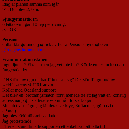
Idag är planen samma som igår.
>>: Det blev 2,7km.
Sjukgymnastik
fm
6 lätta övningar. 10 rep per övning.
>>: OK.
Pension
Gillar klargörandet jag fick av Per å Pensionsmyndigheten –
gårdagens kommentar
.
Framför datamaskinen
Inget ljud…? Fixat – men jag vet inte hur? Körde en test och sedan
fungerade det.
DNS för mw.ngn.nu har ff inte satt sig? Det står ff ngn.nu/mw i
webbläsarens sk URL-textruta.
Kollar med Oderland support.
Det blev en 'brottningsmatch' först menade de att jag valt en 'konstig'
adress när jag installerade wikin från första början.
Men det var något jag lät deras verktyg; Softacolus, göra (via
cPanel)
Jag blev rådd till ominstallation.
Jag protesterade.
Efter en stund hittade supporten ett enkelt sätt att rätta till