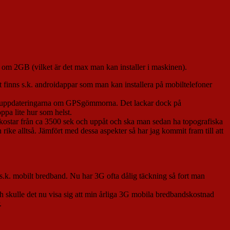
 om 2GB (vilket är det max man kan installer i maskinen).
et finns s.k. androidappar som man kan installera på mobiltelefoner
aste uppdateringarna om GPSgömmorna. Det lackar dock på
ppa lite hur som helst.
de kostar från ca 3500 sek och uppåt och ska man sedan ha topografiska
n rike alltså. Jämfört med dessa aspekter så har jag kommit fram till att
tt s.k. mobilt bredband. Nu har 3G ofta dålig täckning så fort man
h skulle det nu visa sig att min årliga 3G mobila bredbandskostnad
.