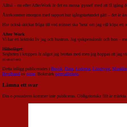
Alltså – nu efter AfterWork är det en massa 'pyssel' med att få igång d
Återkommer imorgon med rapport hur igångstartandet gått – det är än
Har också skickat fråga till vad minnet ska 'heta' om jag vill köpa ett
After Work
Vi har ett hektiskt liv jag och hustrun. Jag sjukpensionär och hon – me
Hälsoläget
:
Segheten i kroppen är något jag brottas med men jag hoppas att jag 
[02-08-015-005]
Detta inlägg publicerades i
Besök
,
Data
,
Lederna
,
Ländrygg
,
Muskle
Bredband
av
nisse
. Bokmärk
permalänken
.
Lämna ett svar
Din e-postadress kommer inte publiceras.
Obligatoriska fält är märkta