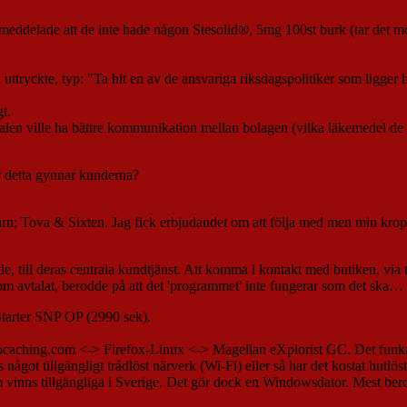
e meddelade att de inte hade någon Stesolid®, 5mg 100st burk (tar det mo
h uttryckte, typ: "Ta hit en av de ansvariga riksdagspolitiker som ligge
t.
en ville ha bättre kommunikation mellan bolagen (vilka läkemedel de har
r detta gynnar kunderna?
barn; Tova & Sixten. Jag fick erbjudandet om att följa med men min kropp
 till deras centrala kundtjänst. Att komma i kontakt med butiken, via tel
som avtalat, berodde på att det 'programmet' inte fungerar som det ska…
arter SNP OP (2990 sek).
caching.com <-> Firefox-Linux <-> Magellan eXplorist GC. Det funkar
nits något tillgängligt trådlöst närverk (Wi-Fi) eller så har det kostat h
inns tillgängliga i Sverige. Det gör dock en Windowsdator. Mest beroen