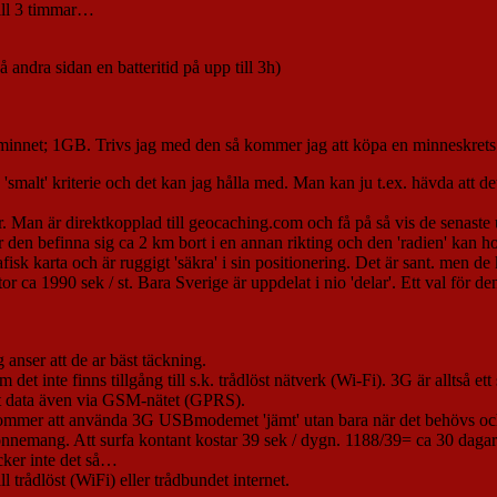
till 3 timmar…
andra sidan en batteritid på upp till 3h)
M-minnet; 1GB. Trivs jag med den så kommer jag att köpa en minneskrets
'smalt' kriterie och det kan jag hålla med. Man kan ju t.ex. hävda att d
rar. Man är direktkopplad till geocaching.com och få på så vis de sen
er den befinna sig ca 2 km bort i en annan rikting och den 'radien' kan ho
isk karta och är ruggigt 'säkra' i sin positionering. Det är sant. men 
or ca 1990 sek / st. Bara Sverige är uppdelat i nio 'delar'. Ett val för de
nser att de ar bäst täckning.
et inte finns tillgång till s.k. trådlöst nätverk (Wi-Fi). 3G är alltså e
ot data även via GSM-nätet (GPRS).
te kommer att använda 3G USBmodemet 'jämt' utan bara när det behövs oc
bonnemang. Att surfa kontant kostar 39 sek / dygn. 1188/39= ca 30 dagar
cker inte det så…
trådlöst (WiFi) eller trådbundet internet.