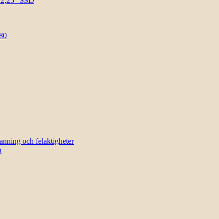
l 2,25″ SSD
80
sanning och felaktigheter
n