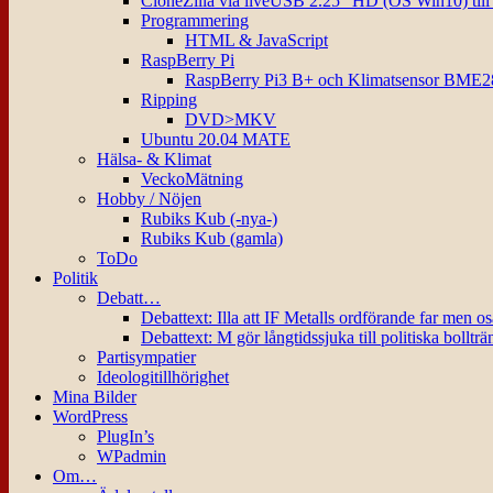
CloneZilla via liveUSB 2.25″ HD (OS Win10) til
Programmering
HTML & JavaScript
RaspBerry Pi
RaspBerry Pi3 B+ och Klimatsensor BME2
Ripping
DVD>MKV
Ubuntu 20.04 MATE
Hälsa- & Klimat
VeckoMätning
Hobby / Nöjen
Rubiks Kub (-nya-)
Rubiks Kub (gamla)
ToDo
Politik
Debatt…
Debattext: Illa att IF Metalls ordförande far men o
Debattext: M gör långtidssjuka till politiska bollträ
Partisympatier
Ideologitillhörighet
Mina Bilder
WordPress
PlugIn’s
WPadmin
Om…