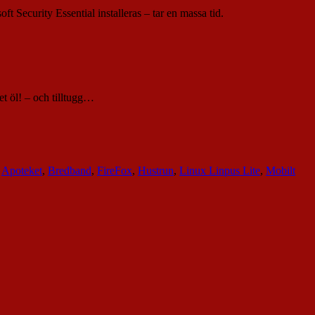
t Security Essential installeras – tar en massa tid.
et öl! – och tilltugg…
,
Apoteket
,
Bredband
,
FireFox
,
Hustrun
,
Linux Linpus Lite
,
Mobilt