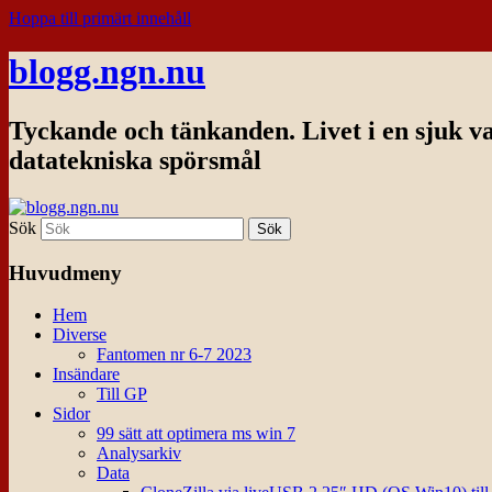
Hoppa till primärt innehåll
blogg.ngn.nu
Tyckande och tänkanden. Livet i en sjuk v
datatekniska spörsmål
Sök
Huvudmeny
Hem
Diverse
Fantomen nr 6-7 2023
Insändare
Till GP
Sidor
99 sätt att optimera ms win 7
Analysarkiv
Data