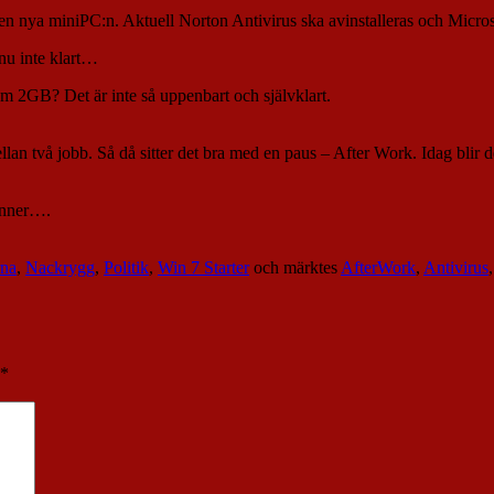
en nya miniPC:n. Aktuell Norton Antivirus ska avinstalleras och Microsof
nu inte klart…
 om 2GB? Det är inte så uppenbart och självklart.
llan två jobb. Så då sitter det bra med en paus – After Work. Idag blir d
vinner….
rna
,
Nackrygg
,
Politik
,
Win 7 Starter
och märktes
AfterWork
,
Antivirus
*