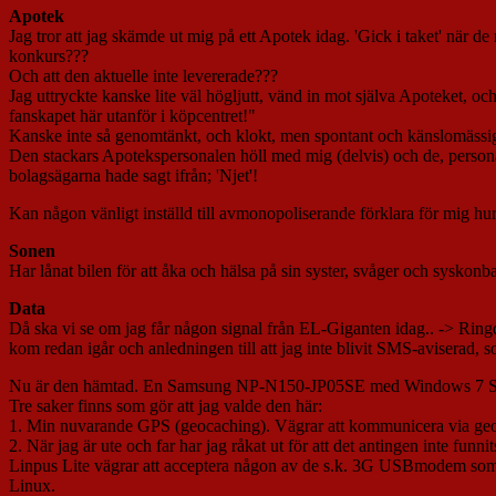
Apotek
Jag tror att jag skämde ut mig på ett Apotek idag. 'Gick i taket' när d
konkurs???
Och att den aktuelle inte levererade???
Jag uttryckte kanske lite väl högljutt, vänd in mot själva Apoteket, oc
fanskapet här utanför i köpcentret!"
Kanske inte så genomtänkt, och klokt, men spontant och känslomässig
Den stackars Apotekspersonalen höll med mig (delvis) och de, personal
bolagsägarna hade sagt ifrån; 'Njet'!
Kan någon vänligt inställd till avmonopoliserande förklara för mig hu
Sonen
Har lånat bilen för att åka och hälsa på sin syster, svåger och syskon
Data
Då ska vi se om jag får någon signal från EL-Giganten idag.. -> Ringde,
kom redan igår och anledningen till att jag inte blivit SMS-aviserad, 
Nu är den hämtad. En Samsung NP-N150-JP05SE med Windows 7 St
Tre saker finns som gör att jag valde den här:
1. Min nuvarande GPS (geocaching). Vägrar att kommunicera via geo
2. När jag är ute och far har jag råkat ut för att det antingen inte fun
Linpus Lite vägrar att acceptera någon av de s.k. 3G USBmodem som v
Linux.