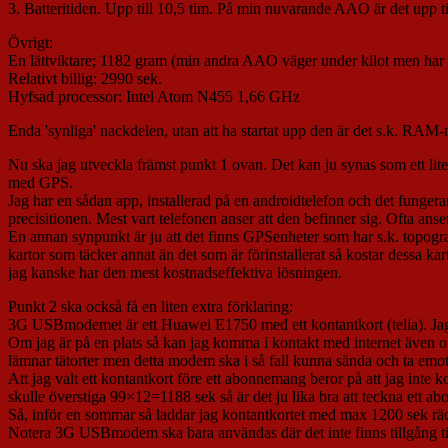
3. Batteritiden. Upp till 10,5 tim. På min nuvarande AAO är det upp 
Övrigt:
En lättviktare; 1182 gram (min andra AAO väger under kilot men har å 
Relativt billig: 2990 sek.
Hyfsad processor: Intel Atom N455 1,66 GHz
Enda 'synliga' nackdelen, utan att ha startat upp den är det s.k. RA
Nu ska jag utveckla främst punkt 1 ovan. Det kan ju synas som ett lite 
med GPS.
Jag har en sådan app, installerad på en androidtelefon och det funge
precisitionen. Mest vart telefonen anser att den befinner sig. Ofta ans
En annan synpunkt är ju att det finns GPSenheter som har s.k. topograf
kartor som täcker annat än det som är förinstallerat så kostar dessa kart
jag kanske har den mest kostnadseffektiva lösningen.
Punkt 2 ska också få en liten extra förklaring:
3G USBmodemet är ett Huawei E1750 med ett kontantkort (telia). Jag a
Om jag är på en plats så kan jag komma i kontakt med internet även om d
lämnar tätorter men detta modem ska i så fall kunna sända och ta em
Att jag valt ett kontantkort före ett abonnemang beror på att jag in
skulle överstiga 99×12=1188 sek så är det ju lika bra att teckna ett a
Så, inför en sommar så laddar jag kontantkortet med max 1200 sek rä
Notera 3G USBmodem ska bara användas där det inte finns tillgång till 