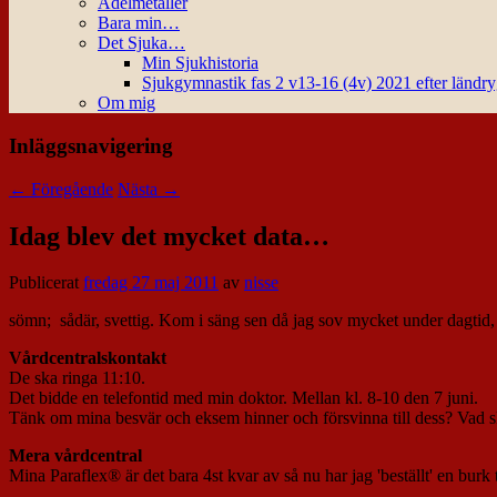
Ädelmetaller
Bara min…
Det Sjuka…
Min Sjukhistoria
Sjukgymnastik fas 2 v13-16 (4v) 2021 efter ländr
Om mig
Inläggsnavigering
←
Föregående
Nästa
→
Idag blev det mycket data…
Publicerat
fredag 27 maj 2011
av
nisse
sömn; sådär, svettig. Kom i säng sen då jag sov mycket under dagtid, ig
Vårdcentralskontakt
De ska ringa 11:10.
Det bidde en telefontid med min doktor. Mellan kl. 8-10 den 7 juni.
Tänk om mina besvär och eksem hinner och försvinna till dess? Vad s
Mera vårdcentral
Mina Paraflex® är det bara 4st kvar av så nu har jag 'beställt' en burk ti