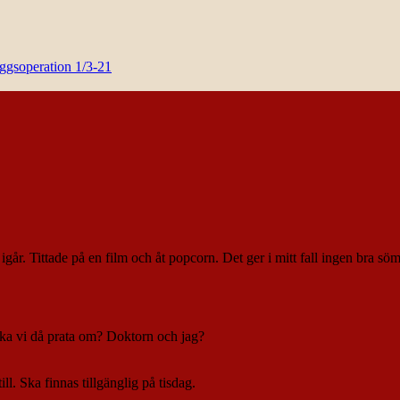
yggsoperation 1/3-21
år. Tittade på en film och åt popcorn. Det ger i mitt fall ingen bra sömn
ka vi då prata om? Doktorn och jag?
ll. Ska finnas tillgänglig på tisdag.