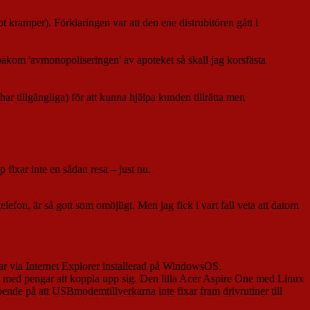
t kramper). Förklaringen var att den ene distrubitören gått i
r bakom 'avmonopoliseringen' av apoteket så skall jag korsfästa
 tillgängliga) för att kunna hjälpa kunden tillrätta men
 fixar inte en sådan resa – just nu.
efon, är så gott som omöjligt. Men jag fick i vart fall veta att datorn
 via Internet Explorer installerad på WindowsOS.
utlöst med pengar att koppla upp sig. Den lilla Acer Aspire One med Linux
de på att USBmodemtillverkarna inte fixar fram drivrutiner till