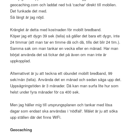
geocaching.com och laddat ned två 'cachar' direkt till mobilen.
Det funkade det med.
Så långt är jag nöjd.
Krånglet är detta med kostnaden för mobilt bredband.
Köper jag ett dygn 39 sek (telia) så gäller det bara ett dygn, inte
24 timmar (att man tar en timme då och då, tills det blir 24 tim.).
Samma sak om man tankar en vecka eller en månad. Har man
börjat använda det så tickar det på även om man inte är
uppkopplad.
Alternativet är ju att teckna ett obundet mobilt bredband, 99
sek/mån (telia). Använda det en månad och sedan säga upp det.
Uppsägningstiden är 3 månader. Då kan man surfa lite hur som
helst under fyra månader för ca 400 sek.
Men jag håller mig till ursprungsplanen och tankar med lösa
dagar som endast ska användas i 'nödfall'. Målet är ju att söka
upp ställen där det finns WiFi.
Geocaching