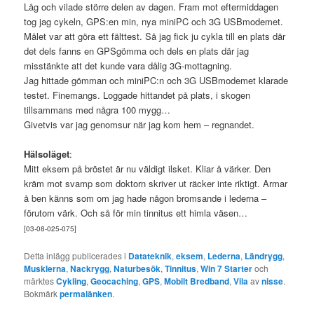
Låg och vilade större delen av dagen. Fram mot eftermiddagen
tog jag cykeln, GPS:en min, nya miniPC och 3G USBmodemet.
Målet var att göra ett fälttest. Så jag fick ju cykla till en plats där
det dels fanns en GPSgömma och dels en plats där jag
misstänkte att det kunde vara dålig 3G-mottagning.
Jag hittade gömman och miniPC:n och 3G USBmodemet klarade
testet. Finemangs. Loggade hittandet på plats, i skogen
tillsammans med några 100 mygg…
Givetvis var jag genomsur när jag kom hem – regnandet.
Hälsoläget
:
Mitt eksem på bröstet är nu väldigt ilsket. Kliar å värker. Den
kräm mot svamp som doktorn skriver ut räcker inte riktigt. Armar
å ben känns som om jag hade någon bromsande i lederna –
förutom värk. Och så för min tinnitus ett himla väsen…
[03-08-025-075]
Detta inlägg publicerades i
Datateknik
,
eksem
,
Lederna
,
Ländrygg
,
Musklerna
,
Nackrygg
,
Naturbesök
,
Tinnitus
,
Win 7 Starter
och
märktes
Cykling
,
Geocaching
,
GPS
,
Mobilt Bredband
,
Vila
av
nisse
.
Bokmärk
permalänken
.