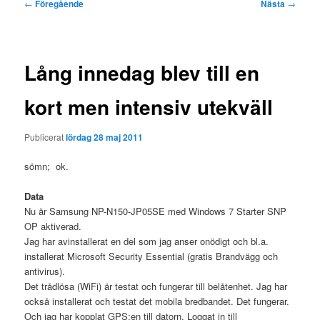
Inläggsnavigering
←
Föregående
Nästa
→
Lång innedag blev till en
kort men intensiv utekväll
Publicerat
lördag 28 maj 2011
sömn; ok.
Data
Nu är Samsung NP-N150-JP05SE med Windows 7 Starter SNP
OP aktiverad.
Jag har avinstallerat en del som jag anser onödigt och bl.a.
installerat Microsoft Security Essential (gratis Brandvägg och
antivirus).
Det trådlösa (WiFi) är testat och fungerar till belåtenhet. Jag har
också installerat och testat det mobila bredbandet. Det fungerar.
Och jag har kopplat GPS:en till datorn. Loggat in till