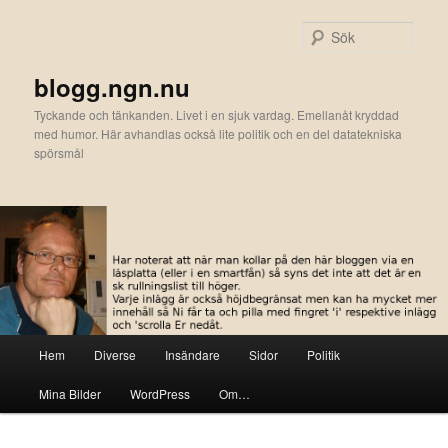
Hoppa
till
Sök
primärt
innehåll
blogg.ngn.nu
Tyckande och tänkanden. Livet i en sjuk vardag. Emellanåt kryddad
med humor. Här avhandlas också lite politik och en del datatekniska
spörsmål
Huvudmeny
Hem
Diverse
Insändare
Sidor
Politik
Mina Bilder
WordPress
Om…