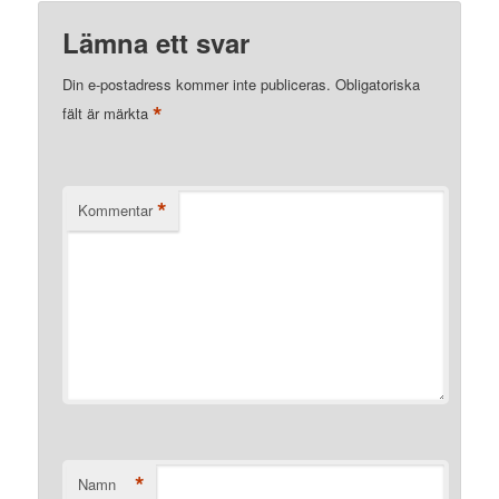
Lämna ett svar
Din e-postadress kommer inte publiceras.
Obligatoriska
*
fält är märkta
*
Kommentar
*
Namn